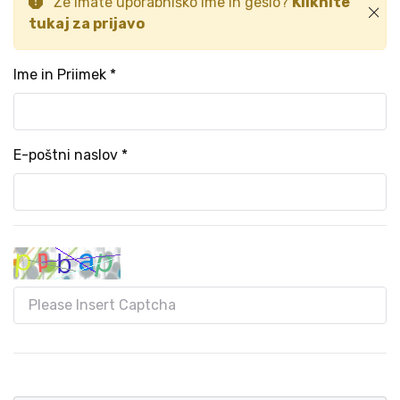
Že imate uporabniško ime in geslo?
Kliknite
tukaj za prijavo
Ime in Priimek *
E-poštni naslov *