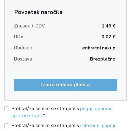
Povzetek naročila
1,49 €
Znesek + DDV
0,07 €
DDV
enkratni nakup
Obdobje
Brezplačno
Dostava
Izbira načina plačila
Prebral/-a sem in se strinjam s
pogoji uporabe
spletne strani
*
Prebral/-a sem in se strinjam s
splošnimi pogoji