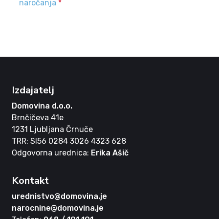
naročanja
*
Izdajatelj
Domovina d.o.o.
Brnčičeva 41e
1231 Ljubljana Črnuče
TRR: SI56 0284 3026 4323 628
Odgovorna urednica:
Erika Ašič
Kontakt
urednistvo@domovina.je
narocnine@domovina.je