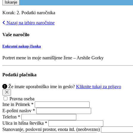
Iskanje
Korak: 2. Podatki naročnika
Nazaj na izbiro naročnine
Vaše naročilo
Enkratni nakup članka
Portret mene in moje namišljene žene – Arshile Gorky
Podatki plačnika
Že imate uporabniško ime in geslo?
Kliknite tukaj za prijavo
Pravna oseba
Ime in Priimek *
E-poštni naslov *
Telefon *
Ulica in hišna številka *
Stanovanje, poslovni prostor, enota itd. (neobvezno)