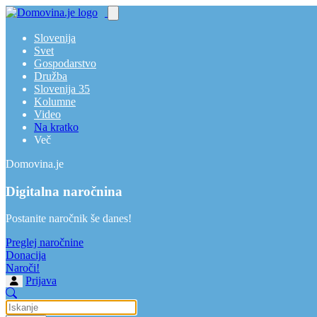
Slovenija
Svet
Gospodarstvo
Družba
Slovenija 35
Kolumne
Video
Na kratko
Več
Domovina.je
Digitalna naročnina
Postanite naročnik še danes!
Preglej naročnine
Donacija
Naroči!
Prijava