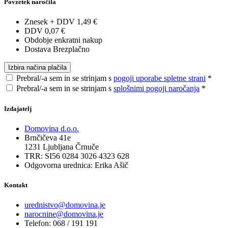
Povzetek naročila
Znesek + DDV
1,49 €
DDV
0,07 €
Obdobje
enkratni nakup
Dostava
Brezplačno
Izbira načina plačila
Prebral/-a sem in se strinjam s
pogoji uporabe spletne strani
*
Prebral/-a sem in se strinjam s
splošnimi pogoji naročanja
*
Izdajatelj
Domovina d.o.o.
Brnčičeva 41e
1231 Ljubljana Črnuče
TRR: SI56 0284 3026 4323 628
Odgovorna urednica:
Erika Ašič
Kontakt
urednistvo@domovina.je
narocnine@domovina.je
Telefon:
068 / 191 191