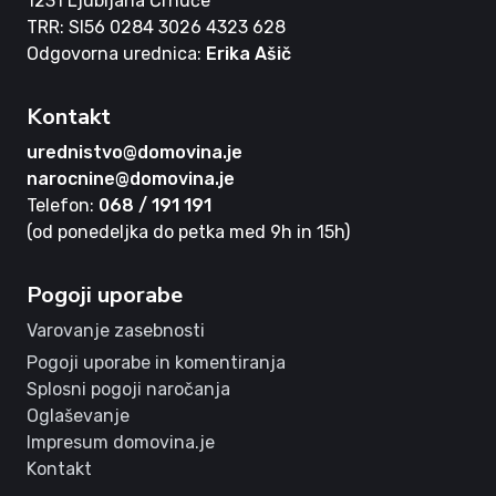
1231 Ljubljana Črnuče
TRR: SI56 0284 3026 4323 628
Odgovorna urednica:
Erika Ašič
Kontakt
urednistvo@domovina.je
narocnine@domovina.je
Telefon:
068 / 191 191
(od ponedeljka do petka med 9h in 15h)
Pogoji uporabe
Varovanje zasebnosti
Pogoji uporabe in komentiranja
Splosni pogoji naročanja
Oglaševanje
Impresum domovina.je
Kontakt