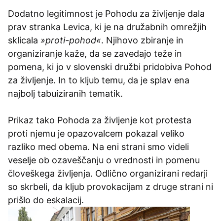
Dodatno legitimnost je Pohodu za življenje dala
prav stranka Levica, ki je na družabnih omrežjih
sklicala
»proti-pohod«
. Njihovo zbiranje in
organiziranje kaže, da se zavedajo teže in
pomena, ki jo v slovenski družbi pridobiva Pohod
za življenje. In to kljub temu, da je splav ena
najbolj tabuiziranih tematik.
Prikaz tako Pohoda za življenje kot protesta
proti njemu je opazovalcem pokazal veliko
razliko med obema. Na eni strani smo videli
veselje ob ozaveščanju o vrednosti in pomenu
človeškega življenja. Odlično organizirani redarji
so skrbeli, da kljub provokacijam z druge strani ni
prišlo do eskalacij.