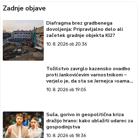
Zadnje objave
Diafragma brez gradbenega
dovoljenja: Pripravljalno delo ali
začetek gradnje objekta KI2?
10. 8. 2026 ob 20:36
Tožilstvo zavrglo kazensko ovadbo
proti Jankovićevim varnostnikom –
verjelo je, da sta se Jernejca »sama
zaletela v njih in padla po tleh«
10. 8. 2026 ob 19:05
Suša, gorivo in geopolitična kriza
dražijo hrano: kako ublažiti udarec za
gospodinjstva
10. 8. 2026 ob 18:36