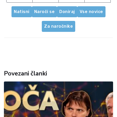
Natisni
Naroči se
Doniraj
Vse novice
Za naročnike
Povezani članki