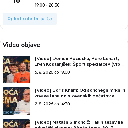
16
19:00 - 20:30
Ogled koledarja
Video objave
[Video] Domen Pociecha, Pero Lenart,
Ervin Kostanjšek: Šport specialcev (Vroča
tema, 6. 8. 2026)
6. 8. 2026 ob 18:00
[Video] Boris Kham: Od sončnega mrka in
krvave lune do slovenskih pečatov v
vesolju (Vroča tema, 2. 8. 2026)
2. 8. 2026 ob 14:30
[Video] Nataša Simončič: Takih težav ne
privoščiš nikomur (Vroča tema, 30. 7.