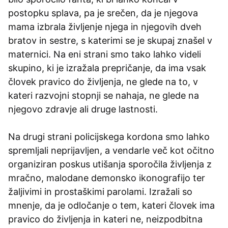
postopku splava, pa je srečen, da je njegova
mama izbrala življenje njega in njegovih dveh
bratov in sestre, s katerimi se je skupaj znašel v
maternici. Na eni strani smo tako lahko videli
skupino, ki je izražala prepričanje, da ima vsak
človek pravico do življenja, ne glede na to, v
kateri razvojni stopnji se nahaja, ne glede na
njegovo zdravje ali druge lastnosti.
Na drugi strani policijskega kordona smo lahko
spremljali neprijavljen, a vendarle več kot očitno
organiziran poskus utišanja sporočila življenja z
mračno, malodane demonsko ikonografijo ter
žaljivimi in prostaškimi parolami. Izražali so
mnenje, da je odločanje o tem, kateri človek ima
pravico do življenja in kateri ne, neizpodbitna