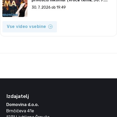
2026)
30. 7. 2026 ob 19:49
Vse video vsebine
Izdajatelj
Domovina d.o.o.
Brnčičeva 41e