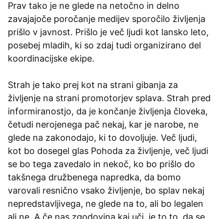
Prav tako je ne glede na netočno in delno
zavajajoče poročanje medijev sporočilo življenja
prišlo v javnost. Prišlo je več ljudi kot lansko leto,
posebej mladih, ki so zdaj tudi organizirano del
koordinacijske ekipe.
Strah je tako prej kot na strani gibanja za
življenje na strani promotorjev splava. Strah pred
informiranostjo, da je končanje življenja človeka,
četudi nerojenega pač nekaj, kar je narobe, ne
glede na zakonodajo, ki to dovoljuje. Več ljudi,
kot bo dosegel glas Pohoda za življenje, več ljudi
se bo tega zavedalo in nekoč, ko bo prišlo do
takšnega družbenega napredka, da bomo
varovali resnično vsako življenje, bo splav nekaj
nepredstavljivega, ne glede na to, ali bo legalen
ali ne. A če nas zgodovina kaj uči, je to to, da se