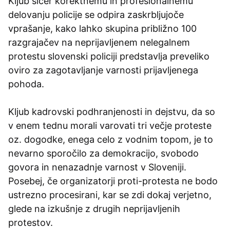
Kljub sicer korektnemu in profesionalnemu
delovanju policije se odpira zaskrbljujoče
vprašanje, kako lahko skupina približno 100
razgrajačev na neprijavljenem nelegalnem
protestu slovenski policiji predstavlja preveliko
oviro za zagotavljanje varnosti prijavljenega
pohoda.
Kljub kadrovski podhranjenosti in dejstvu, da so
v enem tednu morali varovati tri večje proteste
oz. dogodke, enega celo z vodnim topom, je to
nevarno sporočilo za demokracijo, svobodo
govora in nenazadnje varnost v Sloveniji.
Posebej, če organizatorji proti-protesta ne bodo
ustrezno procesirani, kar se zdi dokaj verjetno,
glede na izkušnje z drugih neprijavljenih
protestov.