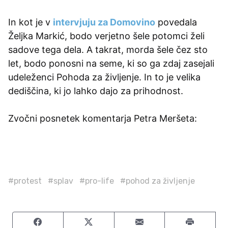
In kot je v
intervjuju za Domovino
povedala
Željka Markić, bodo verjetno šele potomci želi
sadove tega dela. A takrat, morda šele čez sto
let, bodo ponosni na seme, ki so ga zdaj zasejali
udeleženci Pohoda za življenje. In to je velika
dediščina, ki jo lahko dajo za prihodnost.
Zvočni posnetek komentarja Petra Meršeta:
#protest
#splav
#pro-life
#pohod za življenje
Share on Facebook
Share on Twitter
Share by email