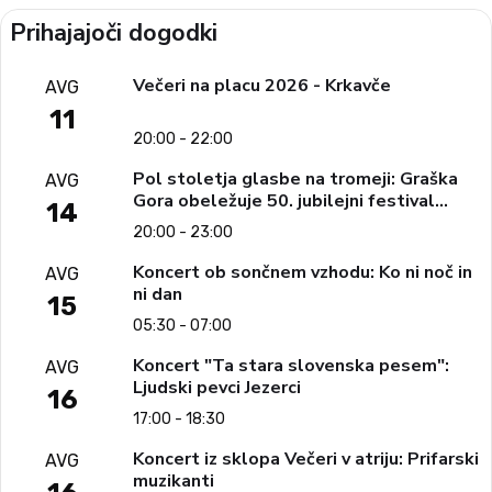
Prihajajoči dogodki
Večeri na placu 2026 - Krkavče
AVG
11
20:00 - 22:00
Pol stoletja glasbe na tromeji: Graška
AVG
Gora obeležuje 50. jubilejni festival
14
narodno-zabavne glasbe
20:00 - 23:00
Koncert ob sončnem vzhodu: Ko ni noč in
AVG
ni dan
15
05:30 - 07:00
Koncert "Ta stara slovenska pesem":
AVG
Ljudski pevci Jezerci
16
17:00 - 18:30
Koncert iz sklopa Večeri v atriju: Prifarski
AVG
muzikanti