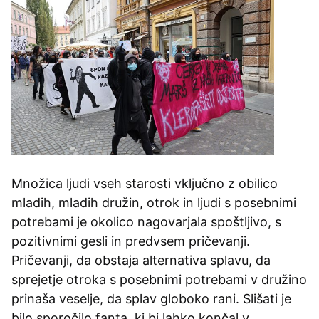
Množica ljudi vseh starosti vključno z obilico
mladih, mladih družin, otrok in ljudi s posebnimi
potrebami je okolico nagovarjala spoštljivo, s
pozitivnimi gesli in predvsem pričevanji.
Pričevanji, da obstaja alternativa splavu, da
sprejetje otroka s posebnimi potrebami v družino
prinaša veselje, da splav globoko rani. Slišati je
bilo sporočilo fanta, ki bi lahko končal v