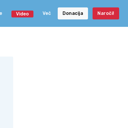
e
Več
Donacija
Naroči!
Video