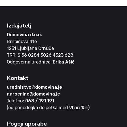
Izdajatelj
Domovina d.o.o.
Brnčičeva 41e
1231 Ljubljana Črnuče
TRR: SI56 0284 3026 4323 628
Odgovorna urednica:
Erika Ašič
Kontakt
urednistvo@domovina.je
narocnine@domovina.je
Telefon:
068 / 191 191
(od ponedeljka do petka med 9h in 15h)
Pogoji uporabe