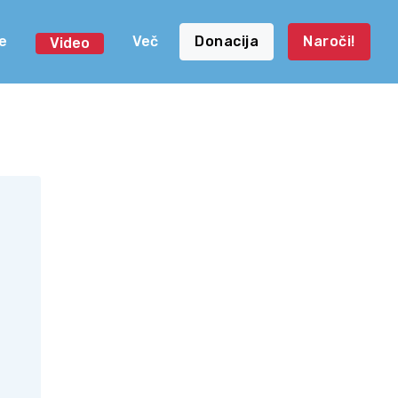
e
Več
Donacija
Naroči!
Video