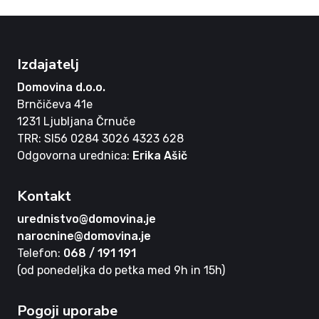
Izdajatelj
Domovina d.o.o.
Brnčičeva 41e
1231 Ljubljana Črnuče
TRR: SI56 0284 3026 4323 628
Odgovorna urednica:
Erika Ašič
Kontakt
urednistvo@domovina.je
narocnine@domovina.je
Telefon:
068 / 191 191
(od ponedeljka do petka med 9h in 15h)
Pogoji uporabe