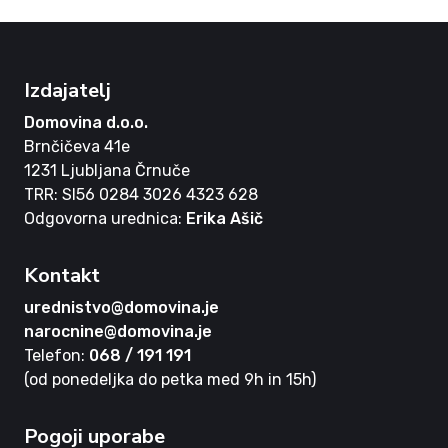
Izdajatelj
Domovina d.o.o.
Brnčičeva 41e
1231 Ljubljana Črnuče
TRR: SI56 0284 3026 4323 628
Odgovorna urednica:
Erika Ašič
Kontakt
urednistvo@domovina.je
narocnine@domovina.je
Telefon:
068 / 191 191
(od ponedeljka do petka med 9h in 15h)
Pogoji uporabe