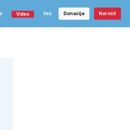
e
Več
Donacija
Naroči!
Video