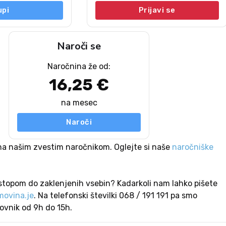
upi
Prijavi se
Naroči se
Naročnina že od:
16,25 €
na mesec
Naroči
na našim zvestim naročnikom. Oglejte si naše
naročniške
stopom do zaklenjenih vsebin? Kadarkoli nam lahko pišete
ovina.je
. Na telefonski številki 068 / 191 191 pa smo
lovnik od 9h do 15h.