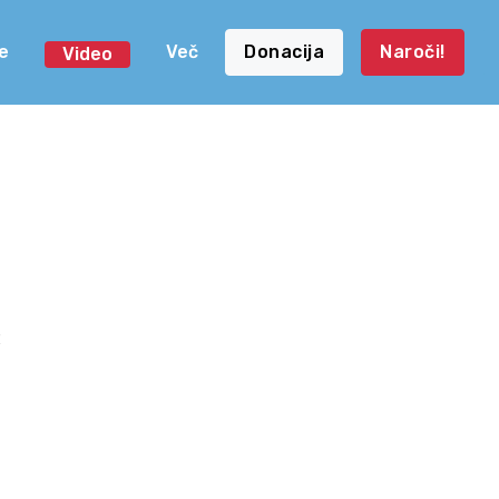
e
Več
Donacija
Naroči!
Video
«