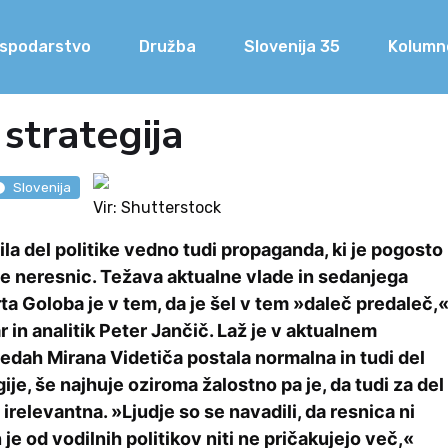
spodarstvo
Družba
Slovenija 35
Kolumn
 strategija
Slovenija
Vir: Shutterstock
ila del politike vedno tudi propaganda, ki je pogosto
je neresnic. Težava aktualne vlade in sedanjega
ta Goloba je v tem, da je šel v tem »daleč predaleč,
 in analitik Peter Jančič. Laž je v aktualnem
dah Mirana Videtiča postala normalna in tudi del
gije, še najhuje oziroma žalostno pa je, da tudi za del
 irelevantna. »Ljudje so se navadili, da resnica ni
 je od vodilnih politikov niti ne pričakujejo več,«