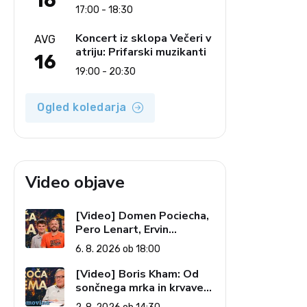
16
Ljudski pevci Jezerci
17:00 - 18:30
Koncert iz sklopa Večeri v
AVG
atriju: Prifarski muzikanti
16
19:00 - 20:30
Ogled koledarja
Video objave
[Video] Domen Pociecha,
Pero Lenart, Ervin
Kostanjšek: Šport
6. 8. 2026 ob 18:00
specialcev (Vroča tema, 6.
8. 2026)
[Video] Boris Kham: Od
sončnega mrka in krvave
lune do slovenskih