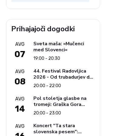
krščanstva
Prihajajoči dogodki
Sveta maša: »Mučenci
AVG
med Slovenci«
07
19:00 - 20:30
44. Festival Radovljica
AVG
2026 - Od trubadurjev do
08
Brahmsa
20:00 - 22:00
Pol stoletja glasbe na
AVG
tromeji: Graška Gora
14
obeležuje 50. jubilejni
20:00 - 23:00
festival narodno-zabavne
glasbe
Koncert "Ta stara
AVG
slovenska pesem":