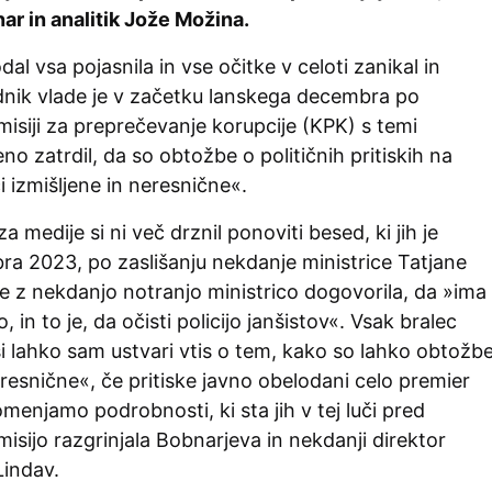
ar in analitik Jože Možina.
al vsa pojasnila in vse očitke v celoti zanikal in
dnik vlade je v začetku lanskega decembra po
misiji za preprečevanje korupcije (KPK) s temi
o zatrdil, da so obtožbe o političnih pritiskih na
ci izmišljene in neresnične«.
 za medije si ni več drznil ponoviti besed, ki jih je
bra 2023, po zaslišanju nekdanje ministrice Tatjane
e z nekdanjo notranjo ministrico dogovorila, da »ima
in to je, da očisti policijo janšistov«. Vsak bralec
i lahko sam ustvari vtis o tem, kako so lahko obtožb
eresnične«, če pritiske javno obelodani celo premier
omenjamo podrobnosti, ki sta jih v tej luči pred
isijo razgrinjala Bobnarjeva in nekdanji direktor
Lindav.