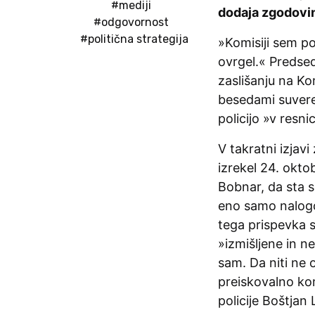
#mediji
dodaja zgodovin
#odgovornost
#politična strategija
»Komisiji sem pod
ovrgel.« Predse
zaslišanju na Ko
besedami suveren
policijo »v resni
V takratni izjavi
izrekel 24. okto
Bobnar, da sta s
eno samo nalogo, 
tega prispevka s
»izmišljene in n
sam. Da niti ne 
preiskovalno kom
policije Boštjan 