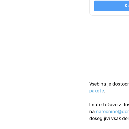
K
Vsebina je dostop
pakete
.
Imate težave z do
na
narocnine@dom
dosegljivi vsak de