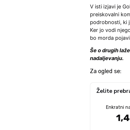
V isti izjavi je 
preiskovalni komi
podrobnosti, ki ji
Ker jo vodi njego
bo morda pojavil
Še o drugih laže
nadaljevanju.
Za ogled se:
Želite prebr
Enkratni n
1,