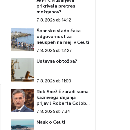
Je Pirc Musarjeva
prikrivala pretres
možganov?
7. 8. 2026 ob 14:12
Špansko vlado čaka
odgovornost za
neuspeh na meji v Ceuti
7. 8. 2026 ob 12:27
Ustavna obtožba?
7. 8. 2026 ob 11:00
Rok Snežič zaradi suma
kaznivega dejanja
prijavil Roberta Goloba
– 'islamofila'
7. 8. 2026 ob 7:34
Nauk o Ceuti