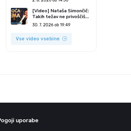
2. 8. 2026 ob 14:30
pečatov v vesolju (Vroča
tema, 2. 8. 2026)
[Video] Nataša Simončič:
Takih težav ne privoščiš
nikomur (Vroča tema, 30.
30. 7. 2026 ob 19:49
7. 2026)
Vse video vsebine
Pogoji uporabe