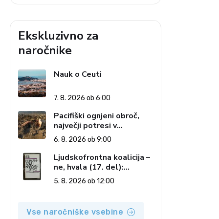
Ekskluzivno za
naročnike
Nauk o Ceuti
7. 8. 2026 ob 6:00
Pacifiški ognjeni obroč,
največji potresi v
zgodovini in cena pozabe
6. 8. 2026 ob 9:00
Ljudskofrontna koalicija –
ne, hvala (17. del):
Priprave na sestop z
5. 8. 2026 ob 12:00
oblasti – dvorska
opozicija 6: Gramsci na
delu: Revija 2000 in
Vse naročniške vsebine
revolucionarna izvotlitev