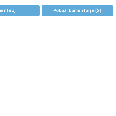
vladi odrečejo
substanc?
podporo
entiraj
Pokaži komentarje (
2
)