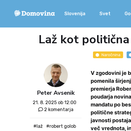
Slovenija
Svet
Go
Laž kot politična
Naročnina
V zgodovini je b
pomenila širjen
premierja Rober
Peter Avsenik
poudarja novinar
21. 8. 2025 ob 12:00
mandatu po bese
2 komentarja
politične strate
javnosti postaja
#laž
#robert golob
več vrednota, in