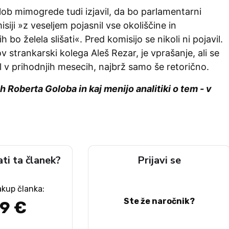
Golob mimogrede tudi izjavil, da bo parlamentarni
siji »z veseljem pojasnil vse okoliščine in
h bo želela slišati«. Pred komisijo se nikoli ni pojavil.
v strankarski kolega Aleš Rezar, je vprašanje, ali se
 v prihodnjih mesecih, najbrž samo še retorično.
h Roberta Goloba in kaj menijo analitiki o tem - v
ati ta članek?
Prijavi se
akup članka:
Ste že naročnik?
49 €