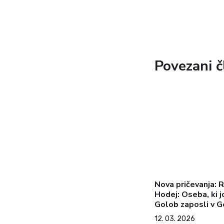
Povezani č
Nova pričevanja: 
Hodej: Oseba, ki j
Golob zaposli v G
Golobu dolguje u
12. 03. 2026