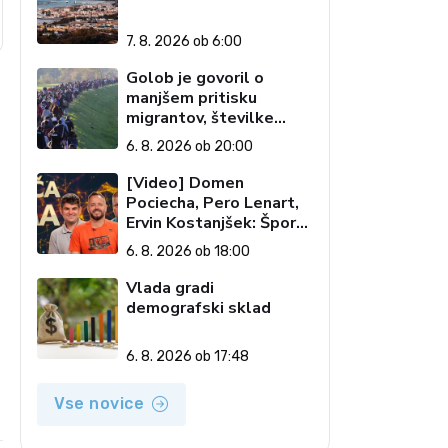
7. 8. 2026 ob 6:00
Golob je govoril o
manjšem pritisku
migrantov, številke
govorijo drugače
6. 8. 2026 ob 20:00
[Video] Domen
Pociecha, Pero Lenart,
Ervin Kostanjšek: Šport
specialcev (Vroča tema,
6. 8. 2026 ob 18:00
6. 8. 2026)
Vlada gradi
demografski sklad
6. 8. 2026 ob 17:48
Vse novice