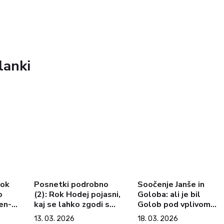
lanki
Rok
Posnetki podrobno
Soočenje Janše in
o
(2): Rok Hodej pojasni,
Goloba: ali je bil
en-i,
kaj se lahko zgodi s
Golob pod vplivom
slugo
podjetji, ki Golobovi
prepovedanih
13. 03. 2026
18. 03. 2026