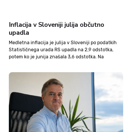
Inflacija v Sloveniji julija občutno
upadla
Medletna inflacija je julija v Sloveniji po podatkih
Statističnega urada RS upadla na 2,9 odstotka,
potem ko je junija znašala 3,6 odstotka. Na
mesečni ravni so se cene znižale za 0,1 odstotka, k
čemur so največ prispevale sezonske razprodaje
oblačil...