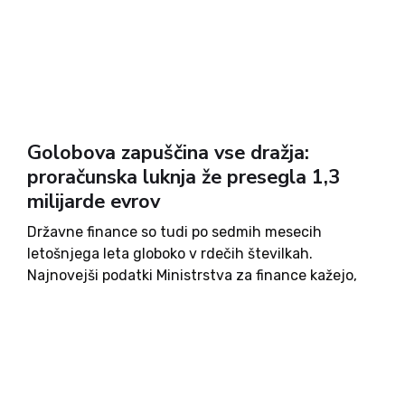
Golobova zapuščina vse dražja:
proračunska luknja že presegla 1,3
milijarde evrov
Državne finance so tudi po sedmih mesecih
letošnjega leta globoko v rdečih številkah.
Najnovejši podatki Ministrstva za finance kažejo,
da je proračunski primanjkljaj do konca julija
dosegel 1,321 milijarde evrov, kar je več kot
tretjino milijarde evrov več kot v...