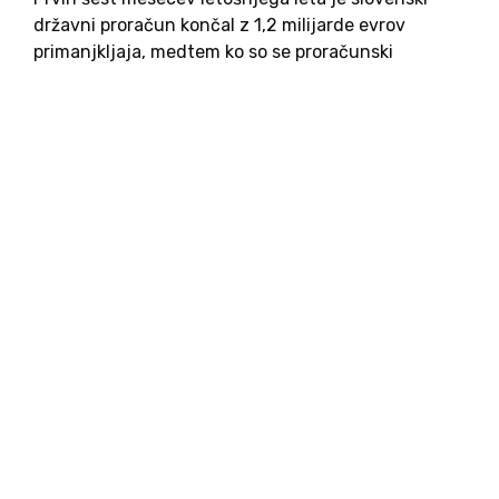
državni proračun končal z 1,2 milijarde evrov
primanjkljaja, medtem ko so se proračunski
odhodki približali devetim milijardam evrov. Večina
teh številk odraža obdobje, ko je državo še vodila
vlada Roberta Goloba, zato predstavljajo...