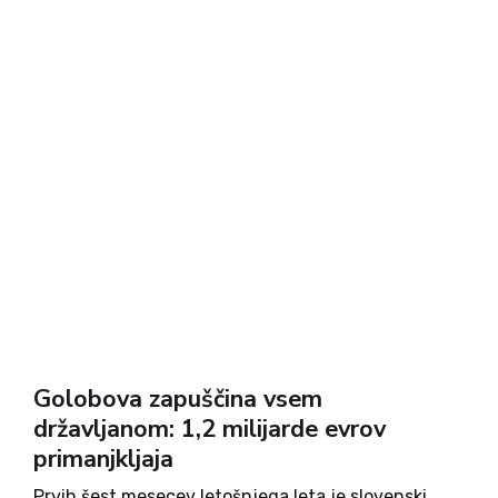
Golobova zapuščina vsem
državljanom: 1,2 milijarde evrov
primanjkljaja
Prvih šest mesecev letošnjega leta je slovenski