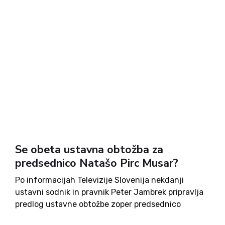
Se obeta ustavna obtožba za
predsednico Natašo Pirc Musar?
Po informacijah Televizije Slovenija nekdanji
ustavni sodnik in pravnik Peter Jambrek pripravlja
predlog ustavne obtožbe zoper predsednico
republike Natašo Pirc Musar. Povod naj bi bila