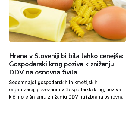
Hrana v Sloveniji bi bila lahko cenejša:
Gospodarski krog poziva k znižanju
DDV na osnovna živila
Sedemnajst gospodarskih in kmetijskih
organizacij, povezanih v Gospodarski krog, poziva
k čimprejšnjemu znižanju DDV na izbrana osnovna
živila. Predlagajo, da bi se stopnja davka znižala z
zdajšnjih 9,5 na pet odstotkov. Po njihovem
mnenju bi ukrep neposredno razbremenil
gospodinjstva, okrepil...