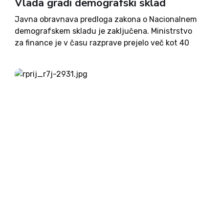
Vlada gradi demografski sklad
Javna obravnava predloga zakona o Nacionalnem
demografskem skladu je zaključena. Ministrstvo
za finance je v času razprave prejelo več kot 40
odzivov različnih institucij, strokovnih organizacij,
socialnih partnerjev in društev. Na ministrstvu
poudarjajo, da bodo vse pripombe skrbno preučili
ter...