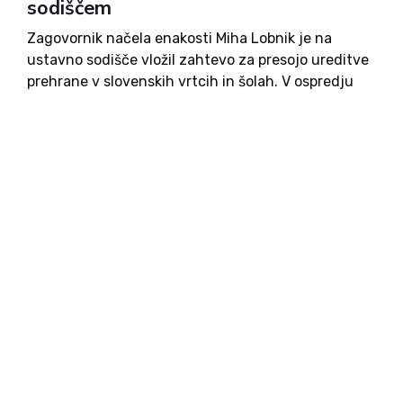
sodiščem
Zagovornik načela enakosti Miha Lobnik je na
ustavno sodišče vložil zahtevo za presojo ureditve
prehrane v slovenskih vrtcih in šolah. V ospredju
je vprašanje, ali bi morale javne izobraževalne
ustanove poleg zdravstveno utemeljenih diet
zagotavljati tudi obroke, prilagojene verskim in...