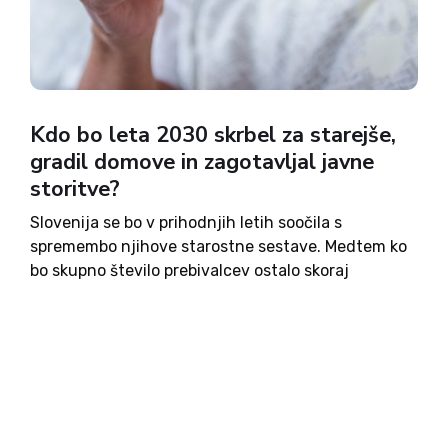
Kdo bo leta 2030 skrbel za starejše,
gradil domove in zagotavljal javne
storitve?
Slovenija se bo v prihodnjih letih soočila s
spremembo njihove starostne sestave. Medtem ko
bo skupno število prebivalcev ostalo skoraj
nespremenjeno, bo delež starejših hitro naraščal,
ljudi v najbolj aktivni delovni dobi pa bo
razmeroma manj. Posledice bodo segle precej...