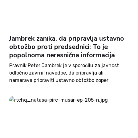
Jambrek zanika, da pripravlja ustavno
obtožbo proti predsednici: To je
popolnoma neresnična informacija
Pravnik Peter Jambrek je v sporočilu za javnost
odločno zavrnil navedbe, da pripravlja ali
namerava pripraviti ustavno obtožbo zoper
predsednico republike Natašo Pirc Musar. Kot
poudarja, gre za »popolnoma neresnično
informacijo«, v javnosti pa naj bi prišlo do
napačne interpretacije...