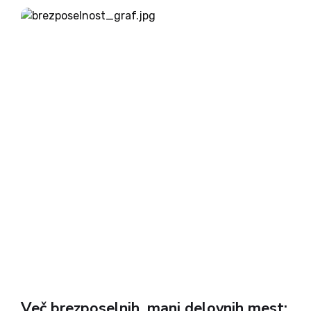
nedavna prometna nesreča na primorski
avtocesti, vendar razlogi segajo precej širše – do
vprašanj državne...
Več brezposelnih, manj delovnih mest: