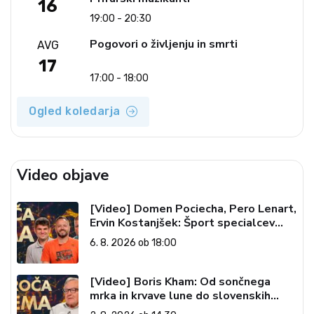
16
19:00 - 20:30
Pogovori o življenju in smrti
AVG
17
17:00 - 18:00
Ogled koledarja
Video objave
[Video] Domen Pociecha, Pero Lenart,
Ervin Kostanjšek: Šport specialcev
(Vroča tema, 6. 8. 2026)
6. 8. 2026 ob 18:00
[Video] Boris Kham: Od sončnega
mrka in krvave lune do slovenskih
pečatov v vesolju (Vroča tema, 2. 8.