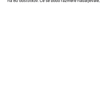
na 80 odstotkov. Če se bodo razmere nadaljevale,
so možna dodatna znižanja proizvodnje, vlada pa
išče pravne možnosti za ukrepanje. Izjemno vroče
poletje in nizki vodostaji rek...