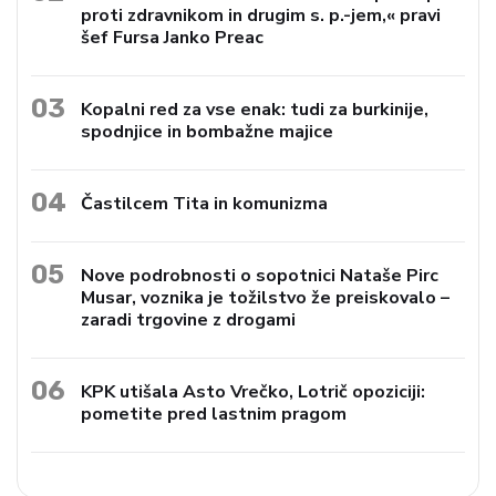
proti zdravnikom in drugim s. p.-jem,« pravi
šef Fursa Janko Preac
03
Kopalni red za vse enak: tudi za burkinije,
spodnjice in bombažne majice
04
Častilcem Tita in komunizma
05
Nove podrobnosti o sopotnici Nataše Pirc
Musar, voznika je tožilstvo že preiskovalo –
zaradi trgovine z drogami
06
KPK utišala Asto Vrečko, Lotrič opoziciji:
pometite pred lastnim pragom