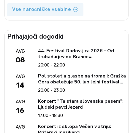
Vse naročniške vsebine
Prihajajoči dogodki
44. Festival Radovljica 2026 - Od
AVG
trubadurjev do Brahmsa
08
20:00 - 22:00
Pol stoletja glasbe na tromeji: Graška
AVG
Gora obeležuje 50. jubilejni festival
14
narodno-zabavne glasbe
20:00 - 23:00
Koncert "Ta stara slovenska pesem":
AVG
Ljudski pevci Jezerci
16
17:00 - 18:30
Koncert iz sklopa Večeri v atriju:
AVG
Prifarski muzikanti