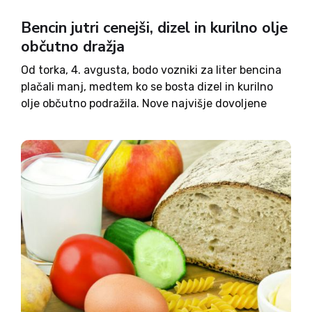
Bencin jutri cenejši, dizel in kurilno olje
občutno dražja
Od torka, 4. avgusta, bodo vozniki za liter bencina
plačali manj, medtem ko se bosta dizel in kurilno
olje občutno podražila. Nove najvišje dovoljene
drobnoprodajne cene bodo veljale do vključno 10.
avgusta. Ministrstvo za infrastrukturo in
energetiko je objavilo nove...