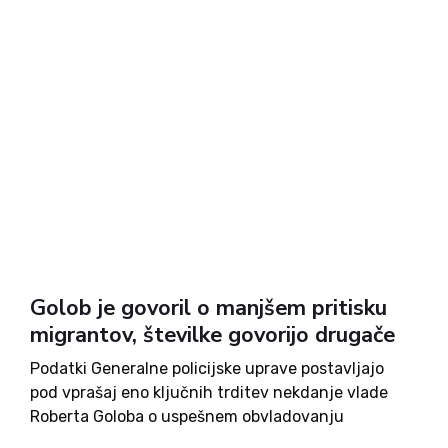
Golob je govoril o manjšem pritisku
migrantov, številke govorijo drugače
Podatki Generalne policijske uprave postavljajo
pod vprašaj eno ključnih trditev nekdanje vlade
Roberta Goloba o uspešnem obvladovanju
nezakonitih migracij. Čeprav je Golob večkrat