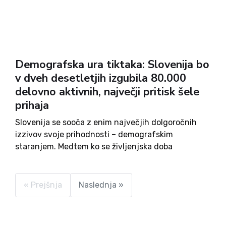
Demografska ura tiktaka: Slovenija bo
v dveh desetletjih izgubila 80.000
delovno aktivnih, največji pritisk šele
prihaja
Slovenija se sooča z enim največjih dolgoročnih
izzivov svoje prihodnosti – demografskim
staranjem. Medtem ko se življenjska doba
podaljšuje in je to nedvomno civilizacijski
dosežek, se hkrati zmanjšuje število ljudi, ki s
svojim delom financirajo pokojninski in
« Prejšnja
Naslednja »
zdravstveni sistem ter...