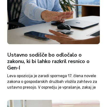
Ustavno sodišče bo odločalo o
zakonu, ki bi lahko razkril resnico o
Gen-I
Leva opozicija je zaradi spornega 17. člena novele
zakona o gospodarskih družbah vložila zahtevo za
ustavno presojo. V ospredju je vprašanje, zakaj je
Robert Golob tako odločno proti spremembi, ki naj
bi preprečevala prepletanje glasovalnih pravic v
medsebojno povezanih družbah....