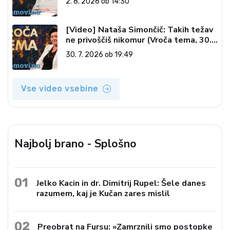
2. 8. 2026 ob 14:30
2026)
[Video] Nataša Simončič: Takih težav
ne privoščiš nikomur (Vroča tema, 30.
7. 2026)
30. 7. 2026 ob 19:49
Vse video vsebine
Najbolj brano - Splošno
01
Jelko Kacin in dr. Dimitrij Rupel: Šele danes
razumem, kaj je Kučan zares mislil
02
Preobrat na Fursu: »Zamrznili smo postopke