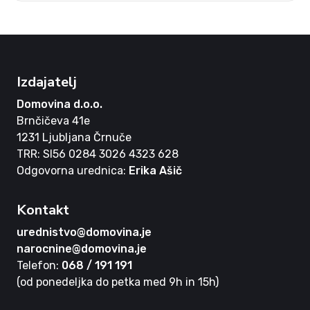
Izdajatelj
Domovina d.o.o.
Brnčičeva 41e
1231 Ljubljana Črnuče
TRR: SI56 0284 3026 4323 628
Odgovorna urednica:
Erika Ašič
Kontakt
urednistvo@domovina.je
narocnine@domovina.je
Telefon:
068 / 191 191
(od ponedeljka do petka med 9h in 15h)