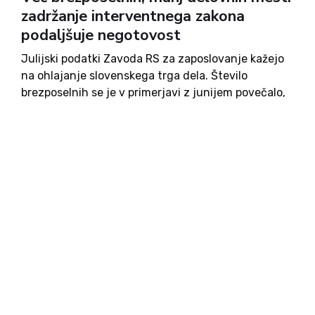
zadržanje interventnega zakona
podaljšuje negotovost
Julijski podatki Zavoda RS za zaposlovanje kažejo
na ohlajanje slovenskega trga dela. Število
brezposelnih se je v primerjavi z junijem povečalo,
delodajalci pa so objavili manj prostih delovnih
mest kot mesec prej in tudi manj kot pred letom
dni. Čeprav...