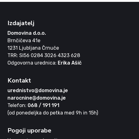
Izdajatelj
Domovina d.o.o.
Brnčičeva 41e
1231 Ljubljana Črnuče
TRR: SI56 0284 3026 4323 628
Odgovorna urednica:
Erika Ašič
Kontakt
urednistvo@domovina.je
narocnine@domovina.je
Telefon:
068 / 191 191
(od ponedeljka do petka med 9h in 15h)
Pogoji uporabe