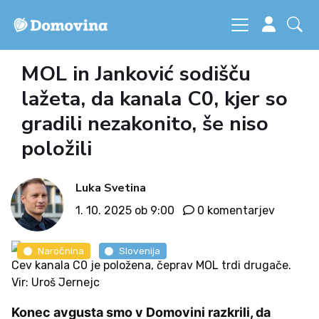
MOL in Janković sodišču
lažeta, da kanala C0, kjer so
gradili nezakonito, še niso
položili
Luka Svetina
1. 10. 2025 ob 9:00
0 komentarjev
Naročnina
Slovenija
Cev kanala C0 je položena, čeprav MOL trdi drugače.
Vir: Uroš Jernejc
Konec avgusta smo v Domovini razkrili, da