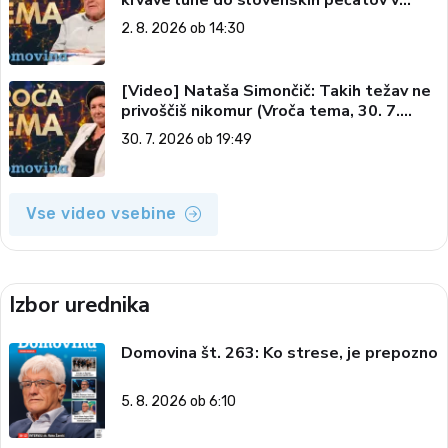
vesolju (Vroča tema, 2. 8. 2026)
2. 8. 2026 ob 14:30
[Video] Nataša Simončič: Takih težav ne
privoščiš nikomur (Vroča tema, 30. 7.
2026)
30. 7. 2026 ob 19:49
Vse video vsebine
Izbor urednika
Domovina št. 263: Ko strese, je prepozno
5. 8. 2026 ob 6:10