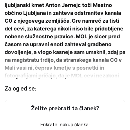
ljubljanski kmet Anton Jernejc toži Mestno
občino Ljubljana in zahteva odstranitev kanala
C0 z njegovega zemljišča. Gre namreč za tisti
del cevi, za katerega nikoli niso bile pridobljene
nobene služnostne pravice. MOL je sicer pred
časom na upravni enoti zahteval gradbeno
dovoljenje, a vlogo kasneje sam umaknil, zdaj pa
na magistratu trdijo, da stranskega kanala C0 v
Mali vasi ni, čeprav kmetje s posnetki in
fotografijami pričajo, da je MOL cevi nezakoni
Za ogled se:
Želite prebrati ta članek?
Enkratni nakup članka: