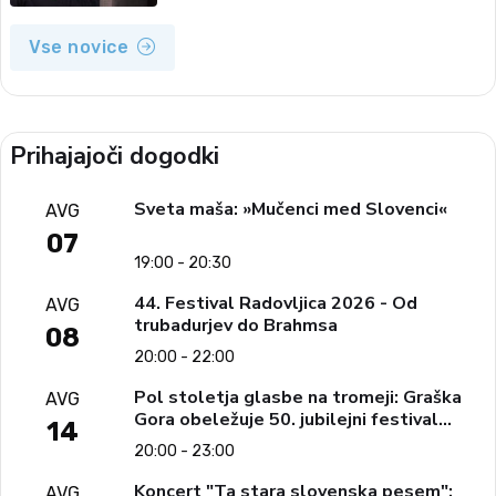
Vse novice
Prihajajoči dogodki
Sveta maša: »Mučenci med Slovenci«
AVG
07
19:00 - 20:30
44. Festival Radovljica 2026 - Od
AVG
trubadurjev do Brahmsa
08
20:00 - 22:00
Pol stoletja glasbe na tromeji: Graška
AVG
Gora obeležuje 50. jubilejni festival
14
narodno-zabavne glasbe
20:00 - 23:00
Koncert "Ta stara slovenska pesem":
AVG