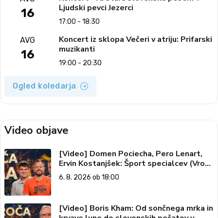
Ljudski pevci Jezerci
16
17:00 - 18:30
Koncert iz sklopa Večeri v atriju: Prifarski
AVG
muzikanti
16
19:00 - 20:30
Ogled koledarja
Video objave
[Video] Domen Pociecha, Pero Lenart,
Ervin Kostanjšek: Šport specialcev (Vroča
tema, 6. 8. 2026)
6. 8. 2026 ob 18:00
[Video] Boris Kham: Od sončnega mrka in
krvave lune do slovenskih pečatov v