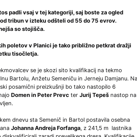
os padli vsaj v tej kategoriji, saj boste za ogled
od tribun v izteku odšteli od 55 do 75 evrov.
nejša so stojišča.
 poletov v Planici je tako približno petkrat dražji
četku tisočletja.
kmovalcev se je skozi sito kvalifikacij na tekmo
Tilnu Bartolu, Anžetu Semeniču in Jerneju Damjanu. N
jski posamični preizkušnji bo tako nastopilo 6
imajo
Domen in Peter Prevc
ter
Jurij Tepeš
nastop na
ljen.
kem dnevu sta Semenič in Bartol postavila osebna
žana
Johanna Andreja Forfanga
, z 241,5 m lastnika
diskvalificirali zaradi prevelikega dresa. Kvalifikacije