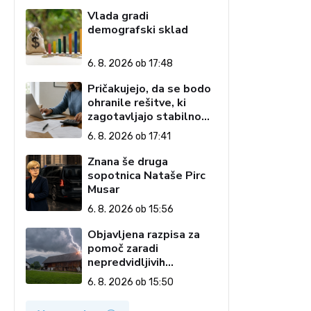
Vlada gradi
demografski sklad
6. 8. 2026 ob 17:48
Pričakujejo, da se bodo
ohranile rešitve, ki
zagotavljajo stabilno
davčno okolje
6. 8. 2026 ob 17:41
Znana še druga
sopotnica Nataše Pirc
Musar
6. 8. 2026 ob 15:56
Objavljena razpisa za
pomoč zaradi
nepredvidljivih
dogodkov na kmetiji
6. 8. 2026 ob 15:50