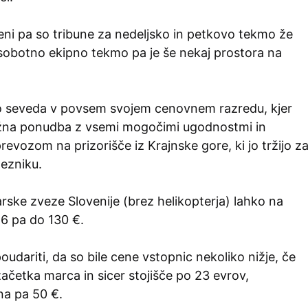
ceni pa so tribune za nedeljsko in petkovo tekmo že
sobotno ekipno tekmo pa je še nekaj prostora na
o seveda v povsem svojem cenovnem razredu, kjer
ižna ponudba z vsemi mogočimi ugodnostmi in
revozom na prizorišče iz Krajnske gore, ki jo tržijo z
ezniku.
ske zveze Slovenije (brez helikopterja) lahko na
16 pa do 130 €.
oudariti, da so bile cene vstopnic nekoliko nižje, če
 začetka marca in sicer stojišče po 23 evrov,
na pa 50 €.