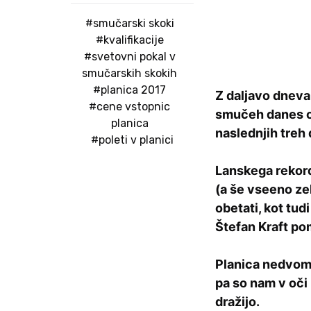
#smučarski skoki
#kvalifikacije
#svetovni pokal v
smučarskih skokih
#planica 2017
Z daljavo dneva
#cene vstopnic
smučeh danes odp
planica
naslednjih treh 
#poleti v planici
Lanskega rekord
(a še vseeno ze
obetati, kot tud
Štefan Kraft po
Planica nedvomn
pa so nam v oči 
dražijo.