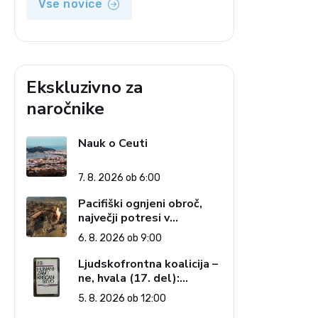
Vse novice
Ekskluzivno za
naročnike
Nauk o Ceuti
a
7. 8. 2026 ob 6:00
Pacifiški ognjeni obroč,
največji potresi v
zgodovini in cena pozabe
6. 8. 2026 ob 9:00
Ljudskofrontna koalicija –
ne, hvala (17. del):
Priprave na sestop z
5. 8. 2026 ob 12:00
oblasti – dvorska