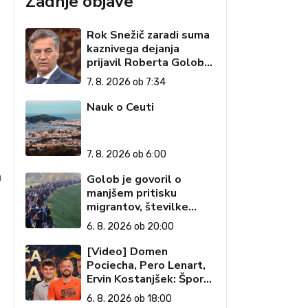
Zadnje objave
Rok Snežič zaradi suma
kaznivega dejanja
prijavil Roberta Goloba
– 'islamofila'
7. 8. 2026 ob 7:34
Nauk o Ceuti
7. 8. 2026 ob 6:00
a
Golob je govoril o
manjšem pritisku
migrantov, številke
govorijo drugače
6. 8. 2026 ob 20:00
[Video] Domen
Pociecha, Pero Lenart,
Ervin Kostanjšek: Šport
specialcev (Vroča tema,
6. 8. 2026 ob 18:00
6. 8. 2026)