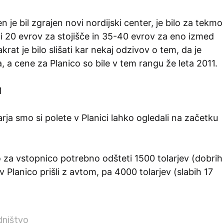
 je bil zgrajen novi nordijski center, je bilo za tekmo
i 20 evrov za stojišče in 35-40 evrov za eno izmed
akrat je bilo slišati kar nekaj odzivov o tem, da je
, a cene za Planico so bile v tem rangu že leta 2011.
arja smo si polete v Planici lahko ogledali na začetku
o za vstopnico potrebno odšteti 1500 tolarjev (dobrih
v Planico prišli z avtom, pa 4000 tolarjev (slabih 17
ništvo