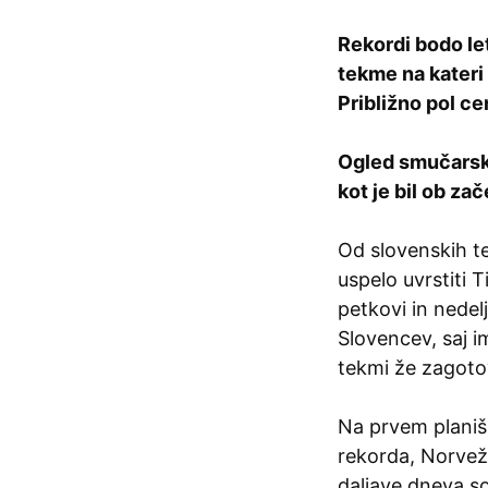
Rekordi bodo let
tekme na kateri 
Približno pol ce
Ogled smučarskih
kot je bil ob za
Od slovenskih te
uspelo uvrstiti 
petkovi in nedel
Slovencev, saj 
tekmi že zagotov
Na prvem planiš
rekorda, Norve
daljave dneva so 