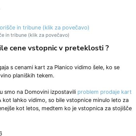
če in tribune (klik za povečavo)
le cene vstopnic v preteklosti ?
aja s cenami kart za Planico vidimo šele, ko se
ino planiških tekem.
u smo na Domovini izpostavili
problem prodaje kart
A kot lahko vidimo, so bile vstopnice minulo leto za
enejše kot letos, medtem ko je vstopnica za stojišče