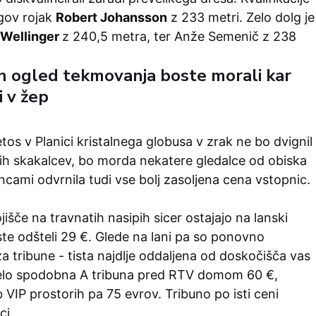
egov rojak
Robert Johansson
z 233 metri. Zelo dolg je
 Wellinger
z 240,5 metra, ter Anže Semenič z 238
 ogled tekmovanja boste morali kar
 v žep
etos v Planici kristalnega globusa v zrak ne bo dvignil
h skakalcev, bo morda nekatere gledalce od obiska
ncami odvrnila tudi vse bolj zasoljena cena vstopnic.
jišče na travnatih nasipih sicer ostajajo na lanski
ste odšteli 29 €. Glede na lani pa so ponovno
a tribune - tista najdlje oddaljena od doskočišča vas
zelo spodobna A tribuna pred RTV domom 60 €,
 VIP prostorih pa 75 evrov. Tribuno po isti ceni
ci.