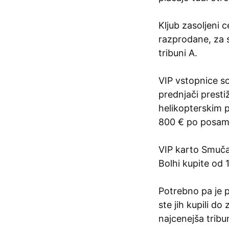
Kljub zasoljeni 
razprodane, za 
tribuni A.
VIP vstopnice s
prednjači prest
helikopterskim p
800 € po posam
VIP karto Smučar
Bolhi kupite od 
Potrebno pa je p
ste jih kupili do
najcenejša tribu