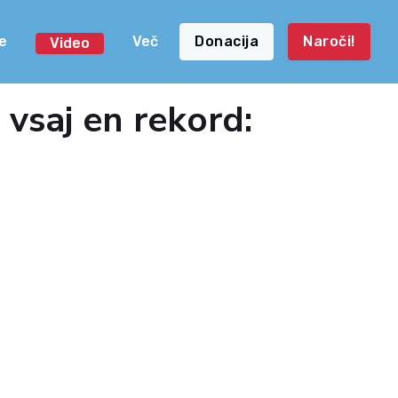
e
Več
Donacija
Naroči!
Video
vsaj en rekord: