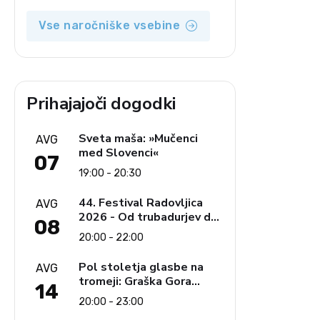
opozicija 6: Gramsci na
delu: Revija 2000 in
Vse naročniške vsebine
revolucionarna izvotlitev
krščanstva
Prihajajoči dogodki
Sveta maša: »Mučenci
AVG
med Slovenci«
07
19:00 - 20:30
44. Festival Radovljica
AVG
2026 - Od trubadurjev do
08
Brahmsa
20:00 - 22:00
Pol stoletja glasbe na
AVG
tromeji: Graška Gora
14
obeležuje 50. jubilejni
20:00 - 23:00
festival narodno-zabavne