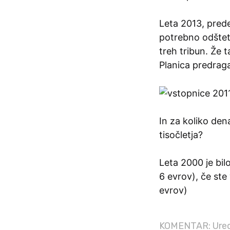
Leta 2013, preden
potrebno odštet
treh tribun. Že t
Planica predraga
In za koliko den
tisočletja?
Leta 2000 je bil
6 evrov), če ste 
evrov)
KOMENTAR: Ured