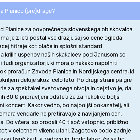
a Planico (pre)drage?
d Planice za povprečnega slovenskega obiskovalca
oma je z leti postal vse dražji, saj so cene ogleda
cej hitreje kot plače in splošni standard
Na krilih uspehov naših skakalcev pod Janusom so
i tudi organizatorji, ki morajo nekako napolniti
k proračun Zavoda Planica in Nordijskega centra, ki
riljem deluje skozi celo leto. Po drugi strani pa gre
rle za spektakel svetovnega nivoja in dejstvo je, da
ih 30 € pripravljeni odšteti že za nekoliko boljši
 koncert. Kakor vedno, bo najboljši pokazatelj, ali
nemara vendarle ne pretiravajo z navijanjem cen,
. Do včeraj so prodali 40 tisoč vstopnic, približno
o kot v celotnem vikendu lani. Zagotovo bodo zadnje
nekaj tisoč kart, a zadovoljni bodo lahko, če se bo