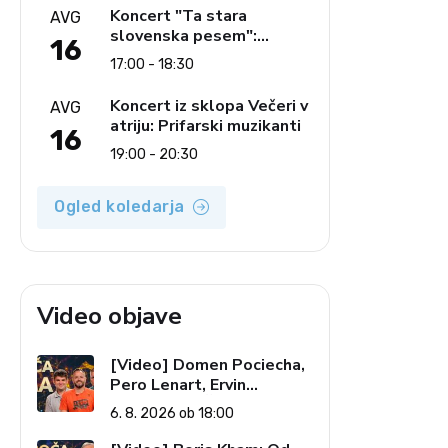
glasbe
Koncert "Ta stara
AVG
slovenska pesem":
16
Ljudski pevci Jezerci
17:00 - 18:30
Koncert iz sklopa Večeri v
AVG
atriju: Prifarski muzikanti
16
19:00 - 20:30
Ogled koledarja
Video objave
[Video] Domen Pociecha,
Pero Lenart, Ervin
Kostanjšek: Šport
6. 8. 2026 ob 18:00
specialcev (Vroča tema, 6.
8. 2026)