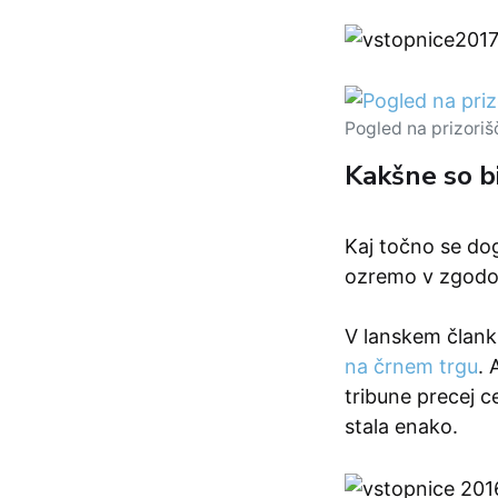
Pogled na prizoriš
Kakšne so bi
Kaj točno se dog
ozremo v zgodov
V lanskem člank
na črnem trgu
. 
tribune precej c
stala enako.