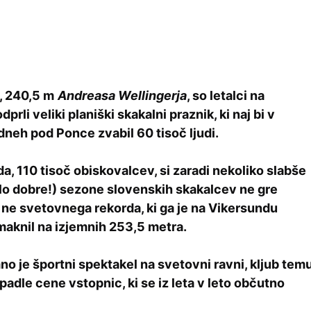
, 240,5 m
Andreasa Wellingerja
, so letalci na
rli veliki planiški skakalni praznik, ki naj bi v
dneh pod Ponce zvabil 60 tisoč ljudi.
a, 110 tisoč obiskovalcev, si zaradi nekoliko slabše
lo dobre!) sezone slovenskih skakalcev ne gre
i ne svetovnega rekorda, ki ga je na Vikersundu
maknil na izjemnih 253,5 metra.
o je športni spektakel na svetovni ravni, kljub tem
padle cene vstopnic, ki se iz leta v leto občutno