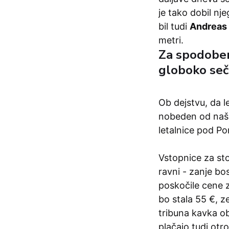
je tako dobil nj
bil tudi
Andreas
metri.
Za spodoben
globoko seči
Ob dejstvu, da l
nobeden od naši
letalnice pod Po
Vstopnice za sto
ravni - zanje bo
poskočile cene z
bo stala 55 €, 
tribuna kavka ob
plačajo tudi otro