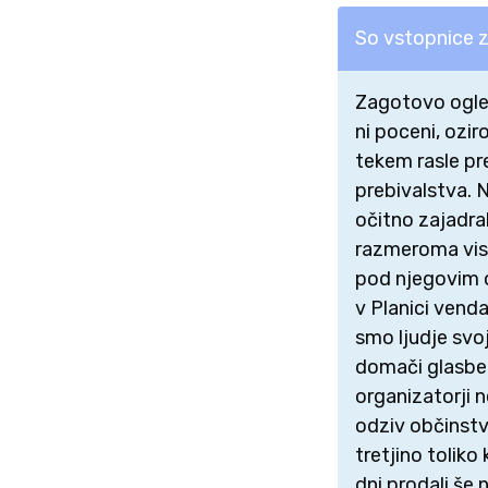
So vstopnice z
Zagotovo ogle
ni poceni, ozir
tekem rasle pre
prebivalstva. 
očitno zajadral
razmeroma viso
pod njegovim ok
v Planici venda
smo ljudje svoj
domači glasbeni
organizatorji 
odziv občinstva
tretjino tolik
dni prodali še 