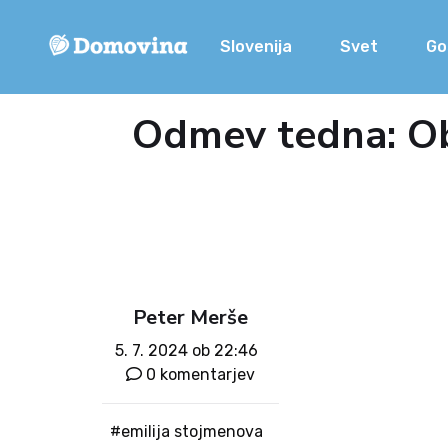
Slovenija
Svet
Go
Odmev tedna: Obr
Peter Merše
5. 7. 2024 ob 22:46
0 komentarjev
#emilija stojmenova