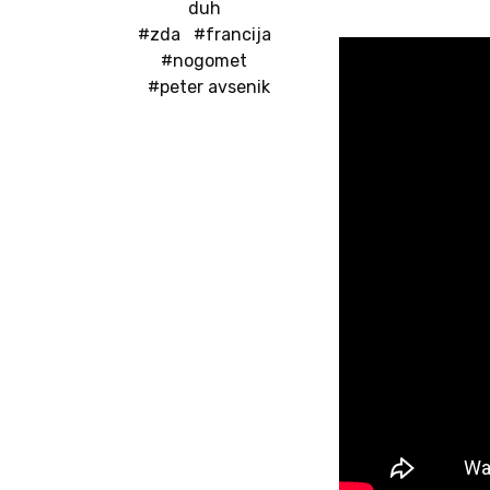
duh
#zda
#francija
#nogomet
#peter avsenik