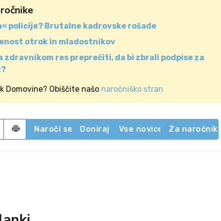
aročnike
a« policije? Brutalne kadrovske rošade
enost otrok in mladostnikov
a zdravnikom res preprečiti, da bi zbrali podpise za
t?
ik Domovine? Obiščite našo
naročniško stran
acebook
 on Twitter
Share by email
Naroči se
Doniraj
Vse novice
Za naročnik
lanki