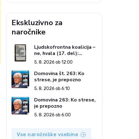
Ekskluzivno za
naročnike
Ljudskofrontna koalicija –
ne, hvala (17. del):
Priprave na sestop z
5. 8. 2026 ob 12:00
oblasti – dvorska
opozicija 6: Gramsci na
Domovina št. 263: Ko
delu: Revija 2000 in
strese, je prepozno
e
revolucionarna izvotlitev
5. 8. 2026 ob 6:10
krščanstva
Domovina 263: Ko strese,
je prepozno
5. 8. 2026 ob 6:00
Vse naročniške vsebine