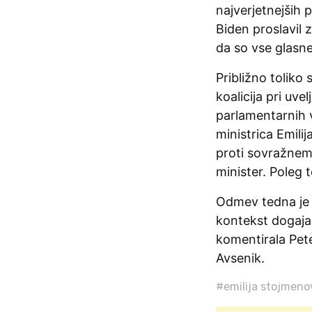
najverjetnejših 
Biden proslavil 
da so vse glasne
Približno toliko
koalicija pri uv
parlamentarnih v
ministrica Emilij
proti sovražnem
minister. Poleg 
Odmev tedna je 
kontekst dogaja
komentirala Pete
Avsenik.
#emilija stojmen