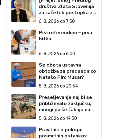
[Prejeli smo] Predlog
društva Zlata Slovenija
za začetek postopka za
preučitev pogojev za
6. 8. 2026 ob 7:58
ustavno obtožbo
predsednice Republike
Prvi referendum – prva
Slovenije
bitka
6. 8. 2026 ob 6:00
Se obeta ustavna
obtožba za predsednico
Natašo Pirc Musar?
5. 8. 2026 ob 20:54
Preseljevanje naj bi se
približevalo zaključku,
mnogi pa še čakajo na
domove
5. 8. 2026 ob 19:50
Pravilnik o pokopu
posmrtnih ostankov