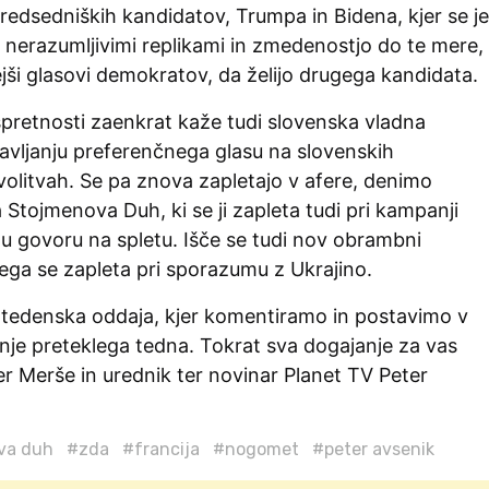
predsedniških kandidatov, Trumpa in Bidena, kjer se je
z nerazumljivimi replikami in zmedenostjo do te mere,
jši glasovi demokratov, da želijo drugega kandidata.
 spretnosti zaenkrat kaže tudi slovenska vladna
eljavljanju preferenčnega glasu na slovenskih
olitvah. Se pa znova zapletajo v afere, denimo
a Stojmenova Duh, ki se ji zapleta tudi pri kampanji
u govoru na spletu. Išče se tudi nov obrambni
tega se zapleta pri sporazumu z Ukrajino.
tedenska oddaja, kjer komentiramo in postavimo v
nje preteklega tedna. Tokrat sva dogajanje za vas
r Merše in urednik ter novinar Planet TV Peter
ova duh
#zda
#francija
#nogomet
#peter avsenik