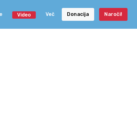
e
Več
Donacija
Naroči!
Video