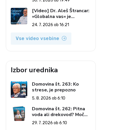
30. 7. 2026 ob 19:49
7. 2026)
[Video] Dr. Aleš Štrancar:
»Globalna vas« je
zatiranje vseh (Odmev
24. 7. 2026 ob 16:21
tedna, 24. 7. 2026)
Vse video vsebine
Izbor urednika
Domovina št. 263: Ko
strese, je prepozno
5. 8. 2026 ob 6:10
Domovina št. 262: Pitna
voda ali drekovod? Moč
omrežja interesov
29. 7. 2026 ob 6:10