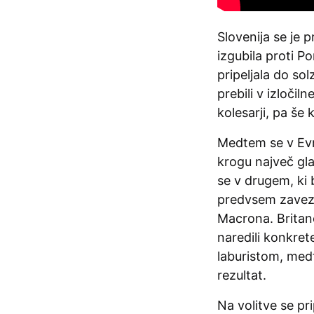
Slovenija se je 
izgubila proti 
pripeljala do so
prebili v izločil
kolesarji, pa še 
Medtem se v Evro
krogu največ gl
se v drugem, ki b
predvsem zavezn
Macrona. Britanc
naredili konkrete
laburistom, medt
rezultat.
Na volitve se pr