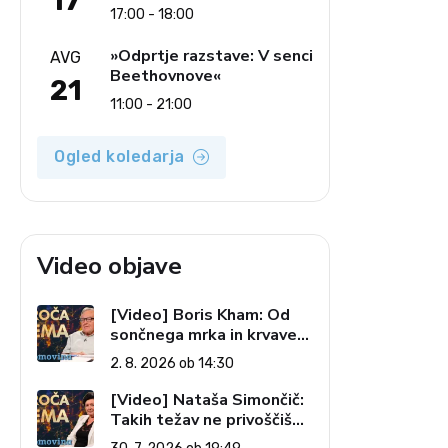
17
17:00 - 18:00
»Odprtje razstave: V senci
AVG
Beethovnove«
21
11:00 - 21:00
Ogled koledarja
Video objave
[Video] Boris Kham: Od
sončnega mrka in krvave
lune do slovenskih
2. 8. 2026 ob 14:30
pečatov v vesolju (Vroča
tema, 2. 8. 2026)
[Video] Nataša Simončič:
Takih težav ne privoščiš
nikomur (Vroča tema, 30.