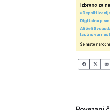
Izbrano za n
»Depolitizacij
Digitalna pism
Ali želi Svobod
lastno varnos
Še niste naročn
Share on F
Share
Povezani č