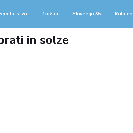
spodarstvo
Družba
Slovenija 35
Kolumn
ati in solze