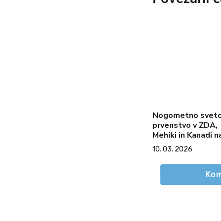
Nogometno svet
prvenstvo v ZDA,
Mehiki in Kanadi n
robu prepada: voj
10. 03. 2026
divjanje mehiških
kartelov in največ
varnostna kriza v
Kom
zgodovini športa