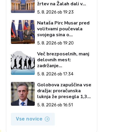
žrtev na Žalah dali v
javno razpravo
5. 8. 2026 ob 19:23
Nataša Pirc Musar pred
volitvami poučevala
svojega sina o
pripenjanju na zadnjem
5. 8. 2026 ob 19:20
sedežu
Več brezposelnih, manj
delovnih mest:
zadržanje
interventnega zakona
5. 8. 2026 ob 17:34
podaljšuje negotovost
Golobova zapuščina vse
dražja: proračunska
luknja že presegla 1,3
milijarde evrov
5. 8. 2026 ob 16:51
Vse novice