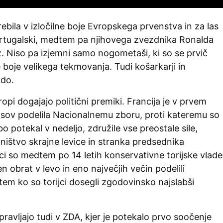
prebila v izločilne boje Evropskega prvenstva in za las
Portugalski, medtem pa njihovega zvezdnika Ronalda
lz. Niso pa izjemni samo nogometaši, ki so se prvič
ne boje velikega tekmovanja. Tudi košarkarji in
kdo.
pi dogajajo politični premiki. Francija je v prvem
asov podelila Nacionalnemu zboru, proti kateremu so
o potekal v nedeljo, združile vse preostale sile,
ištvo skrajne levice in stranka predsednika
i so medtem po 14 letih konservativne torijske vlade
n obrat v levo in eno največjih večin podelili
em ko so torijci dosegli zgodovinsko najslabši
ipravljajo tudi v ZDA, kjer je potekalo prvo soočenje