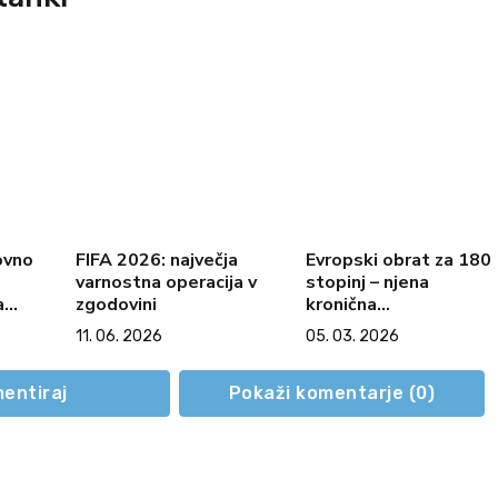
ovno
FIFA 2026: največja
Evropski obrat za 180
varnostna operacija v
stopinj – njena
a
zgodovini
kronična
na,
neučinkovitost in
11. 06. 2026
05. 03. 2026
moralni poraz
ja
entiraj
Pokaži komentarje (
0
)