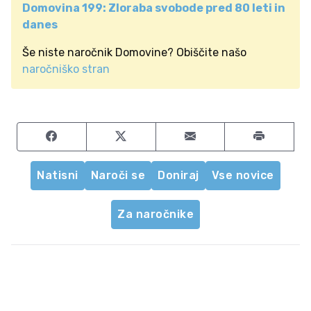
Domovina 199: Zloraba svobode pred 80 leti in
danes
Še niste naročnik Domovine? Obiščite našo
naročniško stran
Share on Facebook
Share on Twitter
Share by email
Natisni
Naroči se
Doniraj
Vse novice
Za naročnike