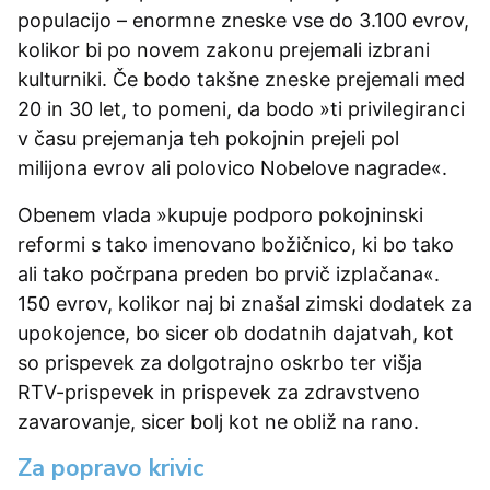
populacijo – enormne zneske vse do 3.100 evrov,
kolikor bi po novem zakonu prejemali izbrani
kulturniki. Če bodo takšne zneske prejemali med
20 in 30 let, to pomeni, da bodo »ti privilegiranci
v času prejemanja teh pokojnin prejeli pol
milijona evrov ali polovico Nobelove nagrade«.
Obenem vlada »kupuje podporo pokojninski
reformi s tako imenovano božičnico, ki bo tako
ali tako počrpana preden bo prvič izplačana«.
150 evrov, kolikor naj bi znašal zimski dodatek za
upokojence, bo sicer ob dodatnih dajatvah, kot
so prispevek za dolgotrajno oskrbo ter višja
RTV-prispevek in prispevek za zdravstveno
zavarovanje, sicer bolj kot ne obliž na rano.
Za popravo krivic