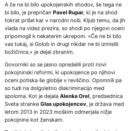
A če ne bi bilo upokojenskih shodov, še tega ne
bi bilo, je prepričan
Pavel Rupar
, ki je na shod
tokrat prišel kar v narodni noši. Kljub temu, da jih
vlada na videz prezira, so shodi po njegovi oceni
pripomogli k nekaterim ukrepom. »Če ne bi bilo
vas tukaj, si Golob in drugi nikdar ne bi izmislili
božičnice,« je dejal zbranim.
Govorniki so se jasno opredelili proti novi
pokojninski reformi, ki upokojence po njihovi
oceni potiska še globlje v revščino. Opomnili pa
so tudi na dolgoletno diskriminacijo med
spoloma. Kot je dejala
Alenka Orel
, predsednica
Sveta stranke
Glas upokojencev
, je država med
letom 2013 in 2023 moškim odmerjala nižje
pokojnine kot ženskam.