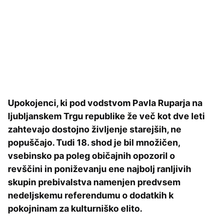
Upokojenci, ki pod vodstvom Pavla Ruparja na
ljubljanskem Trgu republike že več kot dve leti
zahtevajo dostojno življenje starejših, ne
popuščajo. Tudi 18. shod je bil množičen,
vsebinsko pa poleg običajnih opozoril o
revščini in poniževanju ene najbolj ranljivih
skupin prebivalstva namenjen predvsem
nedeljskemu referendumu o dodatkih k
pokojninam za kulturniško elito.