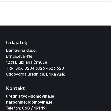
Izdajatelj
Domovina d.o.o.
Brnčičeva 41e
1231 Ljubljana Črnuče
TRR: SI56 0284 3026 4323 628
Odgovorna urednica:
Erika Ašič
Kontakt
urednistvo@domovina.je
narocnine@domovina.je
Telefon:
068 / 191 191