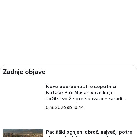
Zadnje objave
Nove podrobnosti o sopotnici
Nataše Pirc Musar, voznika je
tožilstvo že preiskovalo – zaradi
trgovine z drogami
6. 8. 2026 ob 10:44
Pacifiški ognjeni obroč, največji potre