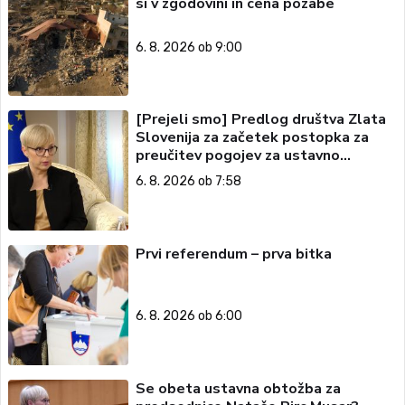
si v zgodovini in cena pozabe
6. 8. 2026 ob 9:00
[Prejeli smo] Predlog društva Zlata
Slovenija za začetek postopka za
preučitev pogojev za ustavno
obtožbo predsednice Republike
6. 8. 2026 ob 7:58
Slovenije
Prvi referendum – prva bitka
6. 8. 2026 ob 6:00
Se obeta ustavna obtožba za