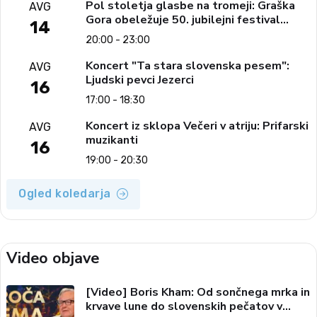
Pol stoletja glasbe na tromeji: Graška
AVG
Gora obeležuje 50. jubilejni festival
14
narodno-zabavne glasbe
20:00 - 23:00
Koncert "Ta stara slovenska pesem":
AVG
Ljudski pevci Jezerci
16
17:00 - 18:30
Koncert iz sklopa Večeri v atriju: Prifarski
AVG
muzikanti
16
19:00 - 20:30
Ogled koledarja
Video objave
[Video] Boris Kham: Od sončnega mrka in
krvave lune do slovenskih pečatov v