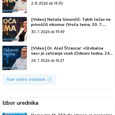
vesolju (Vroča tema, 2. 8. 2026)
2. 8. 2026 ob 14:30
[Video] Nataša Simončič: Takih težav ne
privoščiš nikomur (Vroča tema, 30. 7.
2026)
30. 7. 2026 ob 19:49
[Video] Dr. Aleš Štrancar: »Globalna
vas« je zatiranje vseh (Odmev tedna, 24.
7. 2026)
24. 7. 2026 ob 16:21
Vse video vsebine
Izbor urednika