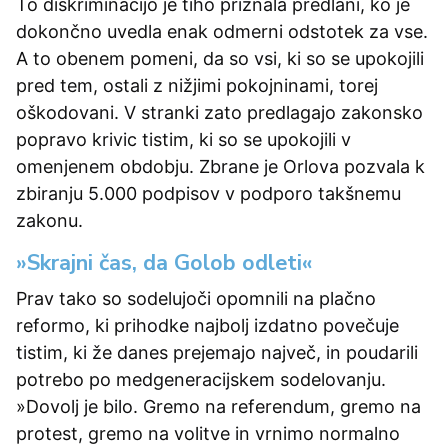
To diskriminacijo je tiho priznala predlani, ko je
dokončno uvedla enak odmerni odstotek za vse.
A to obenem pomeni, da so vsi, ki so se upokojili
pred tem, ostali z nižjimi pokojninami, torej
oškodovani. V stranki zato predlagajo zakonsko
popravo krivic tistim, ki so se upokojili v
omenjenem obdobju. Zbrane je Orlova pozvala k
zbiranju 5.000 podpisov v podporo takšnemu
zakonu.
»Skrajni čas, da Golob odleti«
Prav tako so sodelujoči opomnili na plačno
reformo, ki prihodke najbolj izdatno povečuje
tistim, ki že danes prejemajo največ, in poudarili
potrebo po medgeneracijskem sodelovanju.
»Dovolj je bilo. Gremo na referendum, gremo na
protest, gremo na volitve in vrnimo normalno