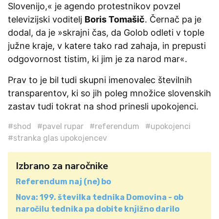
Slovenijo,« je agendo protestnikov povzel
televizijski voditelj
Boris Tomašič
. Černač pa je
dodal, da je »skrajni čas, da Golob odleti v tople
južne kraje, v katere tako rad zahaja, in prepusti
odgovornost tistim, ki jim je za narod mar«.
Prav to je bil tudi skupni imenovalec številnih
transparentov, ki so jih poleg množice slovenskih
zastav tudi tokrat na shod prinesli upokojenci.
#shod
#pavel rupar
#referendum
#upokojenci
#stranka glas upokojencev
Izbrano za naročnike
Referendum naj (ne) bo
Nova: 199. številka tednika Domovina - ob
naročilu tednika pa dobite knjižno darilo