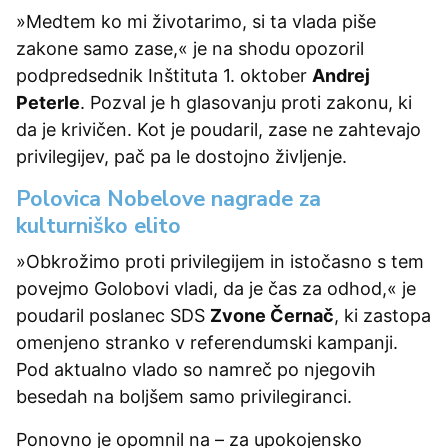
»Medtem ko mi životarimo, si ta vlada piše
zakone samo zase,« je na shodu opozoril
podpredsednik Inštituta 1. oktober
Andrej
Peterle
. Pozval je h glasovanju proti zakonu, ki
da je krivičen. Kot je poudaril, zase ne zahtevajo
privilegijev, pač pa le dostojno življenje.
Polovica Nobelove nagrade za
kulturniško elito
»Obkrožimo proti privilegijem in istočasno s tem
povejmo Golobovi vladi, da je čas za odhod,« je
poudaril poslanec SDS
Zvone Černač
, ki zastopa
omenjeno stranko v referendumski kampanji.
Pod aktualno vlado so namreč po njegovih
besedah na boljšem samo privilegiranci.
Ponovno je opomnil na – za upokojensko