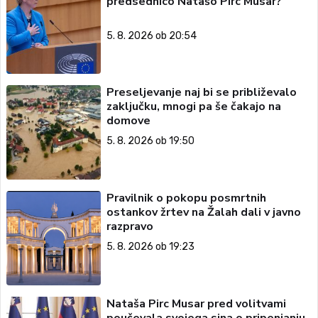
predsednico Natašo Pirc Musar?
5. 8. 2026 ob 20:54
Preseljevanje naj bi se približevalo
zaključku, mnogi pa še čakajo na
domove
5. 8. 2026 ob 19:50
Pravilnik o pokopu posmrtnih
ostankov žrtev na Žalah dali v javno
razpravo
5. 8. 2026 ob 19:23
Nataša Pirc Musar pred volitvami
poučevala svojega sina o pripenjanju