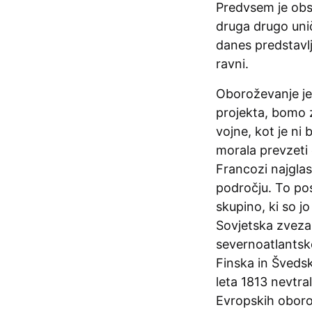
Predvsem je obst
druga drugo uniči
danes predstavlj
ravni.
Oboroževanje je 
projekta, bomo z
vojne, kot je ni
morala prevzeti 
Francozi najglas
področju. To pos
skupino, ki so jo
Sovjetska zveza 
severnoatlantske
Finska in Švedsk
leta 1813 nevtra
Evropskih oborož