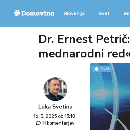
Slovenija
Svet
Go
Dr. Ernest Petri
mednarodni red
Svet
Luka Svetina
16. 3. 2025 ob 15:10
11 komentarjev