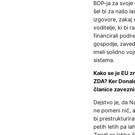
BDP-ja za svoje 
šel bi za našo 
izgovore, zakaj 
voditelje, ki bi
financirali podn
gospodje, zaved
imeli solidno v
sistema.
Kako se je EU zn
ZDA? Ker Donald
članice zavezniš
Dejstvo je, da 
ne pomeni nič, a
bi prestrukturira
petih letih pa l
Zgodi se lahko š