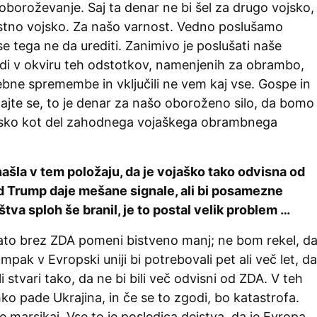
oboroževanje. Saj ta denar ne bi šel za drugo vojsko,
lastno vojsko. Za našo varnost. Vedno poslušamo
se tega ne da urediti. Zanimivo je poslušati naše
 radi v okviru teh odstotkov, namenjenih za obrambo,
ebne spremembe in vključili ne vem kaj vse. Gospe in
ajte se, to je denar za našo oboroženo silo, da bomo
ojsko kot del zahodnega vojaškega obrambnega
ašla v tem položaju, da je vojaško tako odvisna od
 Trump daje mešane signale, ali bi posamezne
tva sploh še branil, je to postal velik problem …
Nato brez ZDA pomeni bistveno manj; ne bom rekel, d
mpak v Evropski uniji bi potrebovali pet ali več let, da
li stvari tako, da ne bi bili več odvisni od ZDA. V teh
ahko pade Ukrajina, in če se to zgodi, bo katastrofa.
e marsikaj. Vse to je posledica dejstva, da je Evropa