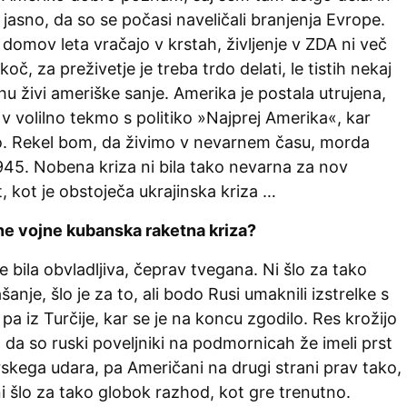
o jasno, da so se počasi naveličali branjenja Evrope.
e domov leta vračajo v krstah, življenje v ZDA ni več
oč, za preživetje je treba trdo delati, le tistih nekaj
u živi ameriške sanje. Amerika je postala utrujena,
 v volilno tekmo s politiko »Najprej Amerika«, kar
. Rekel bom, da živimo v nevarnem času, morda
1945. Nobena kriza ni bila tako nevarna za nov
t, kot je obstoječa ukrajinska kriza …
dne vojne kubanska raketna kriza?
e bila obvladljiva, čeprav tvegana. Ni šlo za tako
je, šlo je za to, ali bodo Rusi umaknili izstrelke s
pa iz Turčije, kar se je na koncu zgodilo. Res krožijo
da so ruski poveljniki na podmornicah že imeli prst
rskega udara, pa Američani na drugi strani prav tako,
 šlo za tako globok razhod, kot gre trenutno.