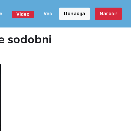
e
Več
Donacija
Naroči!
Video
de sodobni