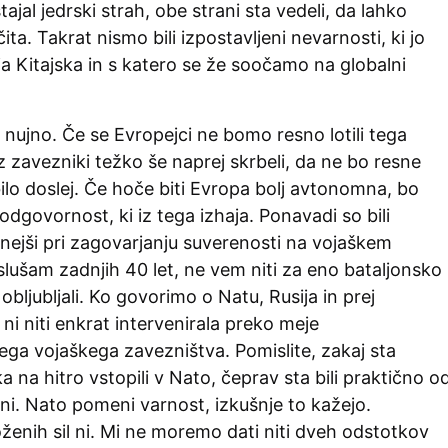
ajal jedrski strah, obe strani sta vedeli, da lahko
ta. Takrat nismo bili izpostavljeni nevarnosti, ki jo
a Kitajska in s katero se že soočamo na globalni
nujno. Če se Evropejci ne bomo resno lotili tega
 zavezniki težko še naprej skrbeli, da ne bo resne
 bilo doslej. Če hoče biti Evropa bolj avtonomna, bo
odgovornost, ki iz tega izhaja. Ponavadi so bili
nejši pri zagovarjanju suverenosti na vojaškem
lušam zadnjih 40 let, ne vem niti za eno bataljonsko
 obljubljali. Ko govorimo o Natu, Rusija in prej
ni niti enkrat intervenirala preko meje
ga vojaškega zavezništva. Pomislite, zakaj sta
a na hitro vstopili v Nato, čeprav sta bili praktično o
lni. Nato pomeni varnost, izkušnje to kažejo.
enih sil ni. Mi ne moremo dati niti dveh odstotkov