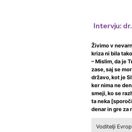
Intervju: d
Živimo v nevarn
kriza ni bila ta
– Mislim, da je
zase, saj se mo
državo, kot je S
ker nima ne dena
smeji, ko se raz
ta neka [sporoči
denar in gre za 
Voditelji Evro