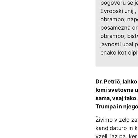
pogovoru se je
Evropski uniji
obrambo; napo
posamezna drž
obrambo, bistve
javnosti upal 
enako kot dipl
Dr. Petrič, lahk
lomi svetovna ur
sama, vsaj tako 
Trumpa in njeg
Živimo v zelo z
kandidaturo in k
vzeli, jaz pa, k