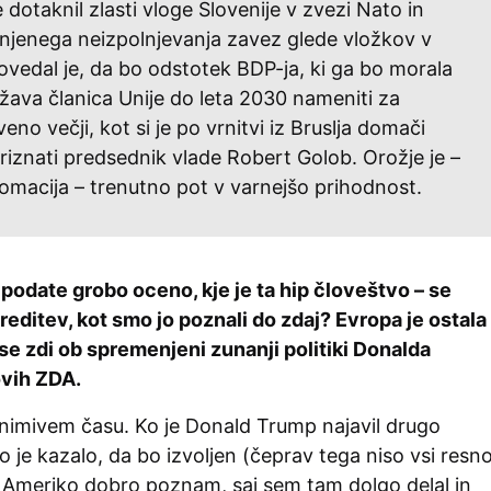
 dotaknil zlasti vloge Slovenije v zvezi Nato in
, njenega neizpolnjevanja zavez glede vložkov v
vedal je, da bo odstotek BDP-ja, ki ga bo morala
ava članica Unije do leta 2030 nameniti za
no večji, kot si je po vrnitvi iz Bruslja domači
priznati predsednik vlade Robert Golob. Orožje je –
omacija – trenutno pot v varnejšo prihodnost.
o podate grobo oceno, kje je ta hip človeštvo – se
editev, kot smo jo poznali do zdaj? Evropa je ostala
se zdi ob spremenjeni zunanji politiki Donalda
ovih ZDA.
animivem času. Ko je Donald Trump najavil drugo
o je kazalo, da bo izvoljen (čeprav tega niso vsi resn
er Ameriko dobro poznam, saj sem tam dolgo delal in