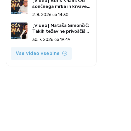
[Video] Boris Kham: Od
sončnega mrka in krvave
lune do slovenskih
2. 8. 2026 ob 14:30
pečatov v vesolju (Vroča
tema, 2. 8. 2026)
[Video] Nataša Simončič:
Takih težav ne privoščiš
nikomur (Vroča tema, 30.
30. 7. 2026 ob 19:49
7. 2026)
Vse video vsebine
a