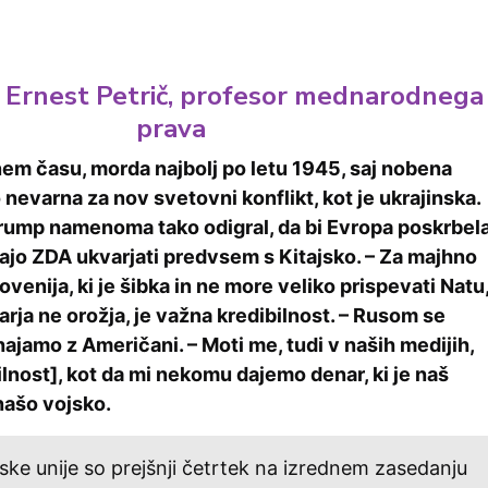
r. Ernest Petrič, profesor mednarodnega
prava
em času, morda najbolj po letu 1945, saj nobena
ko nevarna za nov svetovni konflikt, kot je ukrajinska.
 Trump namenoma tako odigral, da bi Evropa poskrbel
rajo ZDA ukvarjati predvsem s Kitajsko. – Za majhno
lovenija, ki je šibka in ne more veliko prispevati Natu
rja ne orožja, je važna kredibilnost. – Rusom se
hajamo z Američani. – Moti me, tudi v naših medijih,
lnost], kot da mi nekomu dajemo denar, ki je naš
našo vojsko.
pske unije so prejšnji četrtek na izrednem zasedanju