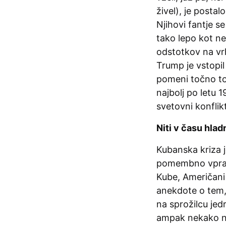
živel), je postal
Njihovi fantje s
tako lepo kot nek
odstotkov na vrh
Trump je vstopil
pomeni točno to
najbolj po letu 
svetovni konflik
Niti v času hla
Kubanska kriza j
pomembno vprašan
Kube, Američani 
anekdote o tem, 
na sprožilcu jed
ampak nekako ni