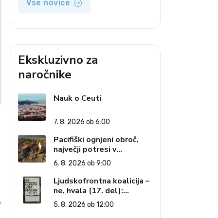
Vse novice
Ekskluzivno za
naročnike
Nauk o Ceuti
7. 8. 2026 ob 6:00
Pacifiški ognjeni obroč,
največji potresi v
zgodovini in cena pozabe
6. 8. 2026 ob 9:00
Ljudskofrontna koalicija –
ne, hvala (17. del):
Priprave na sestop z
o
5. 8. 2026 ob 12:00
oblasti – dvorska