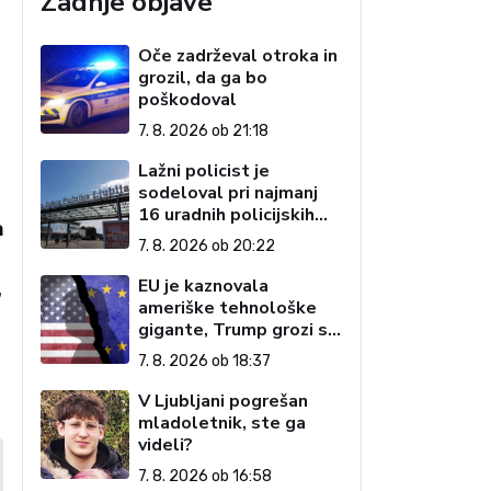
Zadnje objave
Oče zadrževal otroka in
grozil, da ga bo
poškodoval
7. 8. 2026 ob 21:18
Lažni policist je
sodeloval pri najmanj
16 uradnih policijskih
a
postopkih
7. 8. 2026 ob 20:22
EU je kaznovala
,
ameriške tehnološke
gigante, Trump grozi s
carinami
7. 8. 2026 ob 18:37
V Ljubljani pogrešan
mladoletnik, ste ga
videli?
7. 8. 2026 ob 16:58