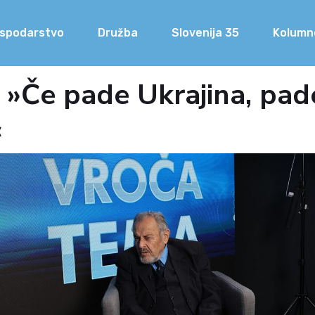
spodarstvo
Družba
Slovenija 35
Kolumn
č: »Če pade Ukrajina, pa
«