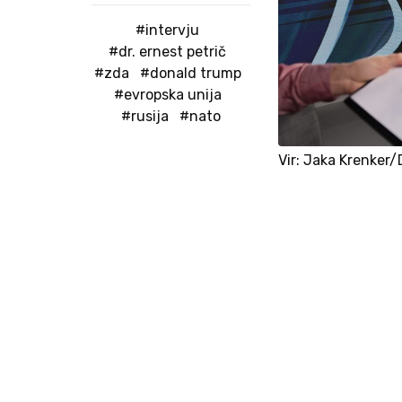
#intervju
#dr. ernest petrič
#zda
#donald trump
#evropska unija
#rusija
#nato
Vir: Jaka Krenke