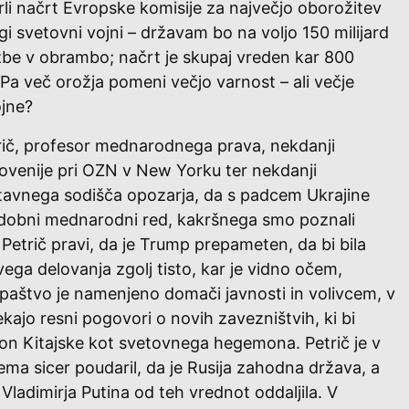
rli načrt Evropske komisije za največjo oborožitev
i svetovni vojni – državam bo na voljo 150 milijard
žbe v obrambo; načrt je skupaj vreden kar 800
. Pa več orožja pomeni večjo varnost – ali večje
ojne?
trič, profesor mednarodnega prava, nekdanji
ovenije pri OZN v New Yorku ter nekdanji
tavnega sodišča opozarja, da s padcem Ukrajine
dobni mednarodni red, kakršnega smo poznali
. Petrič pravi, da je Trump prepameten, da bi bila
ega delovanja zgolj tisto, kar je vidno očem,
paštvo je namenjeno domači javnosti in volivcem, v
kajo resni pogovori o novih zavezništvih, ki bi
on Kitajske kot svetovnega hegemona. Petrič je v
ema sicer poudaril, da je Rusija zahodna država, a
 Vladimirja Putina od teh vrednot oddaljila. V