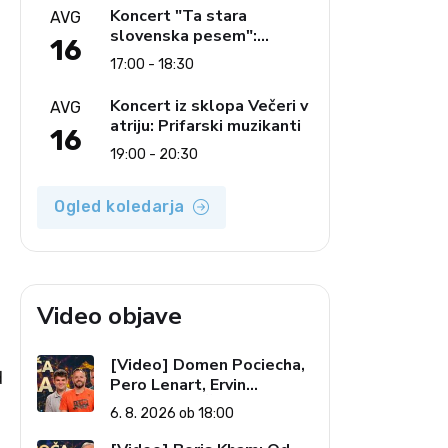
glasbe
Koncert "Ta stara
AVG
slovenska pesem":
16
Ljudski pevci Jezerci
17:00 - 18:30
Koncert iz sklopa Večeri v
AVG
atriju: Prifarski muzikanti
16
19:00 - 20:30
Ogled koledarja
Video objave
[Video] Domen Pociecha,
d
Pero Lenart, Ervin
Kostanjšek: Šport
6. 8. 2026 ob 18:00
specialcev (Vroča tema, 6.
8. 2026)