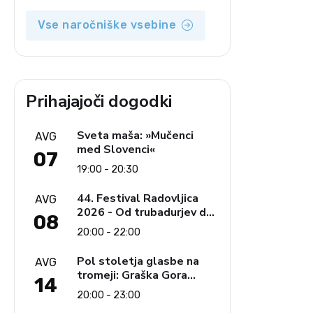
opozicija 6: Gramsci na
delu: Revija 2000 in
Vse naročniške vsebine
revolucionarna izvotlitev
krščanstva
Prihajajoči dogodki
Sveta maša: »Mučenci
AVG
med Slovenci«
07
19:00 - 20:30
44. Festival Radovljica
AVG
2026 - Od trubadurjev do
08
Brahmsa
20:00 - 22:00
Pol stoletja glasbe na
AVG
tromeji: Graška Gora
14
obeležuje 50. jubilejni
20:00 - 23:00
festival narodno-zabavne