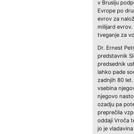
v Bruslju podp
Evrope po drug
evrov za nalo
milijard evrov
tveganje za v
Dr. Ernest Pe
predstavnik Sl
predsednik us
lahko pade so
zadnjih 80 let
vsebina njegov
njegovo nasto
ozadju pa pote
preprečila vzp
oddaji Vroča t
jo je vladavina