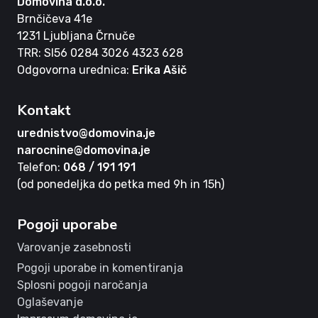
Domovina d.o.o.
Brnčičeva 41e
1231 Ljubljana Črnuče
TRR: SI56 0284 3026 4323 628
Odgovorna urednica:
Erika Ašič
Kontakt
urednistvo@domovina.je
narocnine@domovina.je
Telefon:
068 / 191 191
(od ponedeljka do petka med 9h in 15h)
Pogoji uporabe
Varovanje zasebnosti
Pogoji uporabe in komentiranja
Splosni pogoji naročanja
Oglaševanje