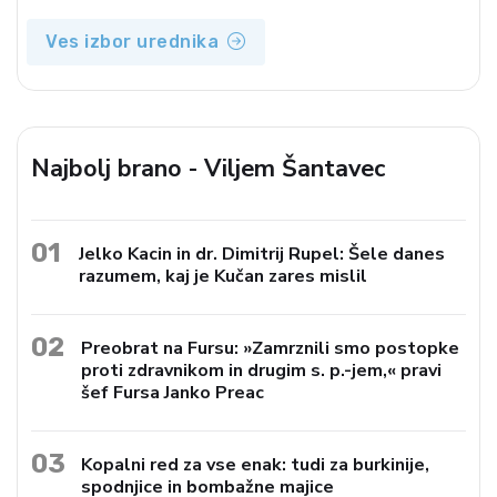
Ves izbor urednika
Najbolj brano - Viljem Šantavec
01
Jelko Kacin in dr. Dimitrij Rupel: Šele danes
razumem, kaj je Kučan zares mislil
02
Preobrat na Fursu: »Zamrznili smo postopke
proti zdravnikom in drugim s. p.-jem,« pravi
šef Fursa Janko Preac
03
Kopalni red za vse enak: tudi za burkinije,
spodnjice in bombažne majice