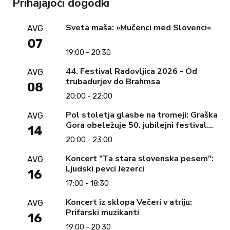
Prihajajoči dogodki
Sveta maša: »Mučenci med Slovenci«
AVG
07
19:00 - 20:30
44. Festival Radovljica 2026 - Od
AVG
trubadurjev do Brahmsa
08
20:00 - 22:00
Pol stoletja glasbe na tromeji: Graška
AVG
Gora obeležuje 50. jubilejni festival
14
narodno-zabavne glasbe
20:00 - 23:00
Koncert "Ta stara slovenska pesem":
AVG
Ljudski pevci Jezerci
16
17:00 - 18:30
Koncert iz sklopa Večeri v atriju:
AVG
Prifarski muzikanti
16
19:00 - 20:30