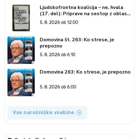
Ljudskofrontna koalicija – ne, hvala
(17. del): Priprave na sestop z oblasti
– dvorska opozicija 6: Gramsci na delu:
5. 8. 2026 ob 12:00
Revija 2000 in revolucionarna
izvotlitev krščanstva
Domovina št. 263: Ko strese, je
prepozno
5. 8. 2026 ob 6:10
Domovina 263: Ko strese, je prepozno
5. 8. 2026 ob 6:00
Vse naročniške vsebine