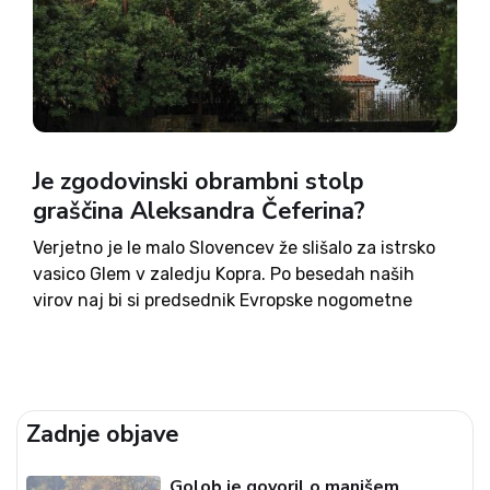
Je zgodovinski obrambni stolp
graščina Aleksandra Čeferina?
Verjetno je le malo Slovencev že slišalo za istrsko
vasico Glem v zaledju Kopra. Po besedah naših
virov naj bi si predsednik Evropske nogometne
zveze (Uefa) Aleksander Čeferin omislil nakup
tamkajšnjega obrambnega stolpa (kaštela), pri
čemer je uradno lastnik nepremičnine...
Zadnje objave
Golob je govoril o manjšem