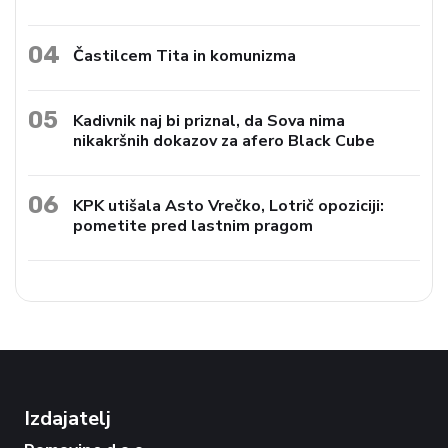
04
Častilcem Tita in komunizma
05
Kadivnik naj bi priznal, da Sova nima
nikakršnih dokazov za afero Black Cube
06
KPK utišala Asto Vrečko, Lotrič opoziciji:
pometite pred lastnim pragom
Izdajatelj