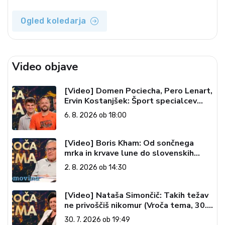
Ogled koledarja
Video objave
[Video] Domen Pociecha, Pero Lenart,
Ervin Kostanjšek: Šport specialcev
(Vroča tema, 6. 8. 2026)
6. 8. 2026 ob 18:00
[Video] Boris Kham: Od sončnega
mrka in krvave lune do slovenskih
pečatov v vesolju (Vroča tema, 2. 8.
2. 8. 2026 ob 14:30
2026)
[Video] Nataša Simončič: Takih težav
ne privoščiš nikomur (Vroča tema, 30.
7. 2026)
30. 7. 2026 ob 19:49