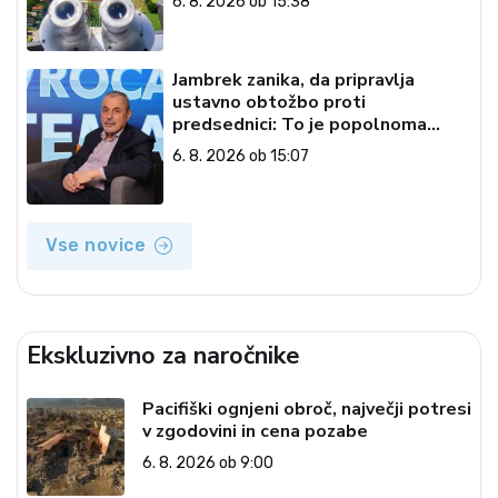
6. 8. 2026 ob 15:38
Jambrek zanika, da pripravlja
ustavno obtožbo proti
predsednici: To je popolnoma
neresnična informacija
6. 8. 2026 ob 15:07
Vse novice
Ekskluzivno za naročnike
Pacifiški ognjeni obroč, največji potresi
v zgodovini in cena pozabe
6. 8. 2026 ob 9:00