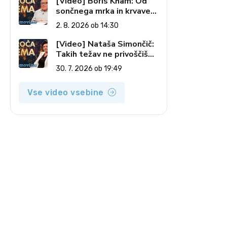
[Video] Boris Kham: Od
sončnega mrka in krvave
lune do slovenskih
2. 8. 2026 ob 14:30
pečatov v vesolju (Vroča
tema, 2. 8. 2026)
[Video] Nataša Simončič:
Takih težav ne privoščiš
nikomur (Vroča tema, 30.
30. 7. 2026 ob 19:49
7. 2026)
Vse video vsebine