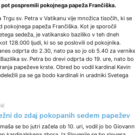
jo pot pospremili pokojnega papeža Frančiška.
 Trgu sv. Petra v Vatikanu vije množica tisočih, ki se
 od pokojnega papeža Frančiška. Kot je sporočil
etega sedeža, je vatikansko baziliko v teh dneh
ot 128.000 ljudi, ki so se poslovili od pokojnika.
 danes odprta do 2.30, nato pa so jo ob 5.40 za vernik
Bazilika sv. Petra bo drevi odprta do 19. ure, nato bo
iranja papeževe krste. Obred bo vodil kardinal Kevin
udeležili pa se ga bodo kardinali in uradniki Svetega
vić
Snežni do zdaj pokopanih sedem papežev
aša se bo jutri začela ob 10. uri, vodil jo bo Giovann
an kardinalskega zbora. Iz Slovenije se bo slovesa