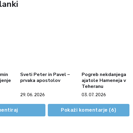
lanki
omin
Sveti Peter in Pavel –
Pogreb nekdanjega
jenje
prvaka apostolov
ajatole Hameneja v
Teheranu
29. 06. 2026
03. 07. 2026
entiraj
Pokaži komentarje (
6
)