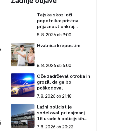
Zadnje objave
Tajska skozi oči
popotnika: pristna
prijaznost onkraj
razglednic (1. del)
8. 8. 2026 ob 9:00
Hvalnica krepostim
e
8. 8. 2026 ob 6:00
Oče zadrževal otroka in
grozil, da ga bo
poškodoval
7. 8. 2026 ob 21:18
Lažni policist je
sodeloval pri najmanj
16 uradnih policijskih
i
postopkih
7. 8. 2026 ob 20:22