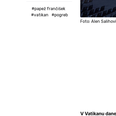
#papež frančišek
#vatikan
#pogreb
Foto: Alen Salihov
V Vatikanu dane