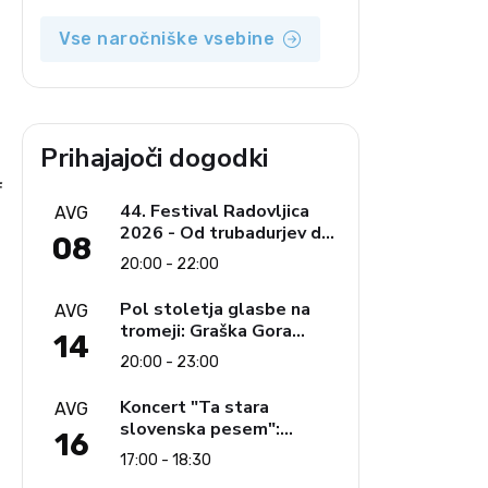
Vse naročniške vsebine
Prihajajoči dogodki
f
44. Festival Radovljica
AVG
2026 - Od trubadurjev do
08
Brahmsa
20:00 - 22:00
Pol stoletja glasbe na
AVG
tromeji: Graška Gora
14
obeležuje 50. jubilejni
20:00 - 23:00
festival narodno-zabavne
glasbe
Koncert "Ta stara
AVG
slovenska pesem":
16
Ljudski pevci Jezerci
17:00 - 18:30