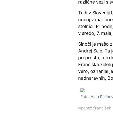
različne vezi s 
Tudi v Sloveniji
nocoj v maribors
stolnici. Prihodn
v sredo, 7. maja,
Sinoči je mašo z
Andrej Saje. Ta 
preprosta, a trd
Frančiška želeli
vero, oznanjal je
nadnaravnih, Bož
Foto: Alen Saliho
#papež frančišek