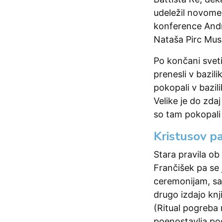
udeležil novome
konference Andr
Nataša Pirc Mus
Po končani svet
prenesli v bazil
pokopali v bazili
Velike je do zd
so tam pokopali 
Kristusov pa
Stara pravila ob
Frančišek pa se
ceremonijam, saj 
drugo izdajo kn
(Ritual pogreba
poenostavlja po