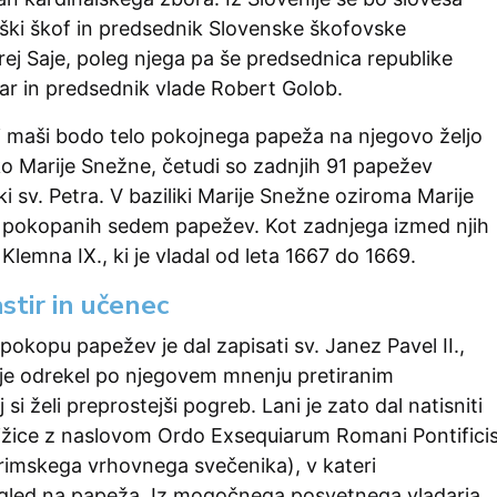
ški škof in predsednik Slovenske škofovske
ej Saje, poleg njega pa še predsednica republike
ar in predsednik vlade Robert Golob.
i maši bodo telo pokojnega papeža na njegovo željo
iko Marije Snežne, četudi so zadnjih 91 papežev
ki sv. Petra. V baziliki Marije Snežne oziroma Marije
aj pokopanih sedem papežev. Kot zadnjega izmed njih
Klemna IX., ki je vladal od leta 1667 do 1669.
stir in učenec
 pokopu papežev je dal zapisati sv. Janez Pavel II.,
 je odrekel po njegovem mnenju pretiranim
si želi preprostejši pogreb. Lani je zato dal natisniti
jižice z naslovom Ordo Exsequiarum Romani Pontifici
 rimskega vrhovnega svečenika), v kateri
gled na papeža. Iz mogočnega posvetnega vladarja