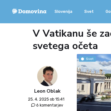
Slovenija
Svet
Go
V Vatikanu še za
svetega očeta
Svet
Leon Oblak
25. 4. 2025 ob 15:41
6 komentarjev