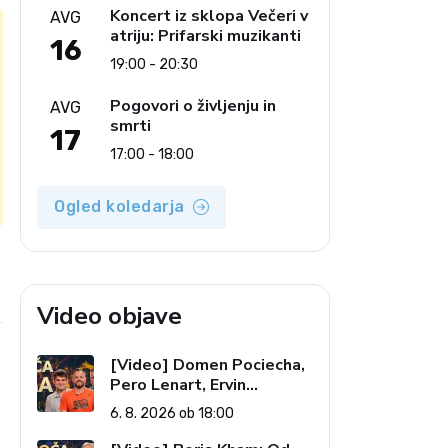
Koncert iz sklopa Večeri v
AVG
atriju: Prifarski muzikanti
16
19:00 - 20:30
Pogovori o življenju in
AVG
smrti
17
17:00 - 18:00
Ogled koledarja
e
Video objave
[Video] Domen Pociecha,
Pero Lenart, Ervin
Kostanjšek: Šport
6. 8. 2026 ob 18:00
specialcev (Vroča tema, 6.
8. 2026)