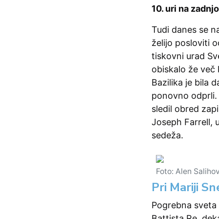
10. uri na zadn
Tudi danes se na
želijo posloviti
tiskovni urad Sv
obiskalo že več k
Bazilika je bila
ponovno odprli. 
sledil obred zap
Joseph Farrell, 
sedeža.
Foto: Alen Saliho
Pri Mariji 
Pogrebna sveta m
Battista Re, dek