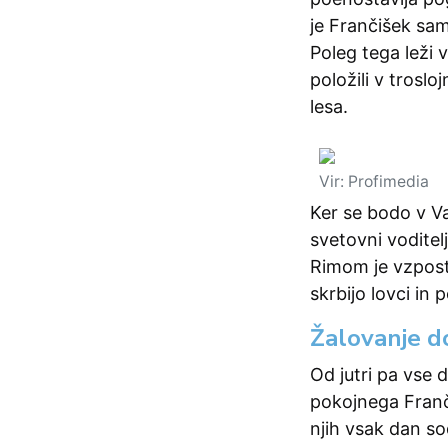
je Frančišek sam
Poleg tega leži v
položili v troslo
lesa.
Vir: Profimedia
Ker se bodo v Va
svetovni voditelj
Rimom je vzpost
skrbijo lovci in 
Žalovanje do
Od jutri pa vse 
pokojnega Franč
njih vsak dan so