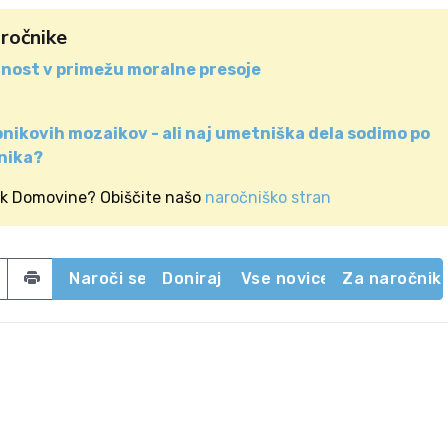
aročnike
nost v primežu moralne presoje
nikovih mozaikov - ali naj umetniška dela sodimo po
nika?
ik Domovine? Obiščite našo
naročniško stran
acebook
 on Twitter
Share by email
Naroči se
Doniraj
Vse novice
Za naročnik