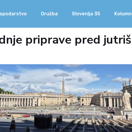
spodarstvo
Družba
Slovenija 35
Kolumn
dnje priprave pred jutr