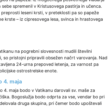
 sebe spremenil v Kristusovega pastirja in učenca.
 preprosti leseni krsti, v preteklosti pa so papeže
jne krste – iz cipresovega lesa, svinca in hrastovega
tikanu na pogrebni slovesnosti mudili številni
i, so pristojni pripravili obsežen načrt varovanja. Nad
avljena 24-urna prepoved letenja, za varnost pa
policijske ostrostrelske enote.
 4. maja
do 4. maja bodo v Vatikanu darovali sv. maše za
iška. Bogoslužja bodo odprta za vse, vendar bo pri
delovala druga skupina, pri čemer bodo upoštevali