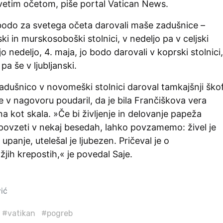
svetim očetom, piše portal Vatican News.
 bodo za svetega očeta darovali maše zadušnice –
ki in murskosoboški stolnici, v nedeljo pa v celjski
jo nedeljo, 4. maja, jo bodo darovali v koprski stolnici,
 pa še v ljubljanski.
adušnico v novomeški stolnici daroval tamkajšnji ško
je v nagovoru poudaril, da je bila Frančiškova vera
na kot skala. »Če bi življenje in delovanje papeža
 povzeti v nekaj besedah, lahko povzamemo: živel je
 upanje, utelešal je ljubezen. Pričeval je o
jih krepostih,« je povedal Saje.
vić
#vatikan
#pogreb