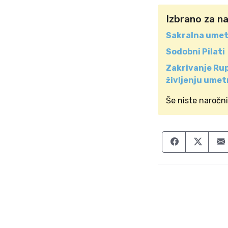
Izbrano za n
Sakralna umet
Sodobni Pilati
Zakrivanje Rup
življenju umet
Še niste naročn
Share on F
Share