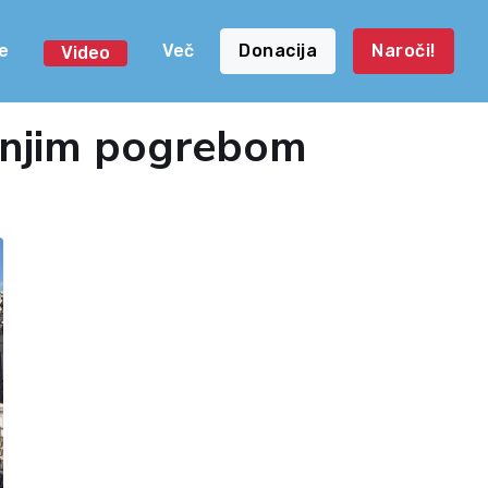
e
Več
Donacija
Naroči!
Video
išnjim pogrebom