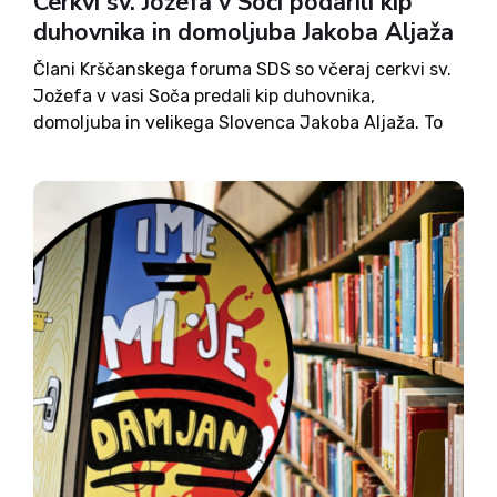
Cerkvi sv. Jožefa v Soči podarili kip
duhovnika in domoljuba Jakoba Aljaža
Člani Krščanskega foruma SDS so včeraj cerkvi sv.
Jožefa v vasi Soča predali kip duhovnika,
domoljuba in velikega Slovenca Jakoba Aljaža. To
so storili v želji, da bi trajno pričal o njegovem
življenju. Dogodek je bil, kot pravijo, izraz
spoštovanja...