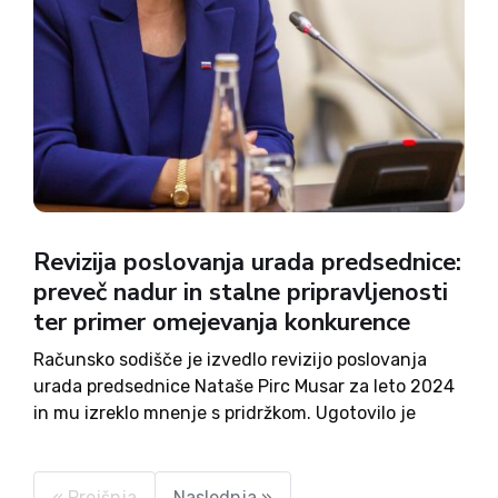
Revizija poslovanja urada predsednice:
preveč nadur in stalne pripravljenosti
ter primer omejevanja konkurence
Računsko sodišče je izvedlo revizijo poslovanja
urada predsednice Nataše Pirc Musar za leto 2024
in mu izreklo mnenje s pridržkom. Ugotovilo je
namreč, da je urad v več primerih posloval v
neskladju s predpisi, notranjimi akti in
pogodbenimi določili. Računsko...
« Prejšnja
Naslednja »