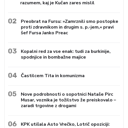
razumem, kaj je Kučan zares mislil
02
Preobrat na Fursu: »Zamrznili smo postopke
proti zdravnikom in drugim s. p.-jem,« pravi
šef Fursa Janko Preac
03
Kopalni red za vse enak: tudi za burkinije,
spodnjice in bombažne majice
04
Častilcem Tita in komunizma
05
Nove podrobnosti o sopotnici Nataše Pirc
Musar, voznika je tožilstvo že preiskovalo –
zaradi trgovine z drogami
06
KPK utišala Asto Vrečko, Lotrič opoziciji: