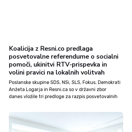
Koalicija z Resni.co predlaga
posvetovalne referendume o socialni
pomoči, ukinitvi RTV-prispevka in
volini pravici na lokalnih volitvah
Poslanske skupine SDS, NSi, SLS, Fokus, Demokrati
Anžeta Logarja in Resni.ca so v državni zbor
danes vložile tri predloge za razpis posvetovalnih
referendumov. Kot pravijo, morajo imeti
državljanke in državljani možnost neposredno
izraziti svoje stališče o pomembnih vprašanjih, ki
zadevajo...