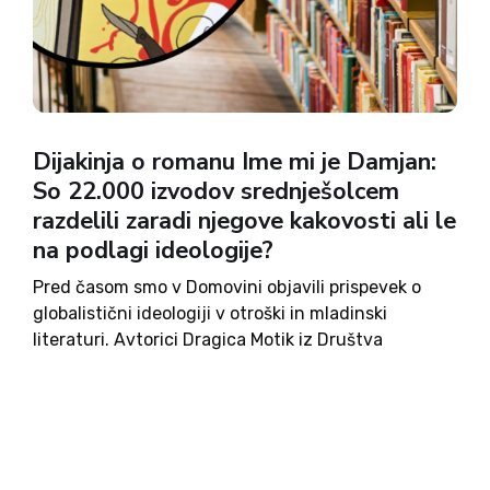
Dijakinja o romanu Ime mi je Damjan:
So 22.000 izvodov srednješolcem
razdelili zaradi njegove kakovosti ali le
na podlagi ideologije?
Pred časom smo v Domovini objavili prispevek o
globalistični ideologiji v otroški in mladinski
literaturi. Avtorici Dragica Motik iz Društva
katoliških pedagogov Slovenije in Matija Grgat iz
Hrvaškega katoliškega društva pedagogov sta
med drugim opozorili tudi na slovenski roman
Ime...