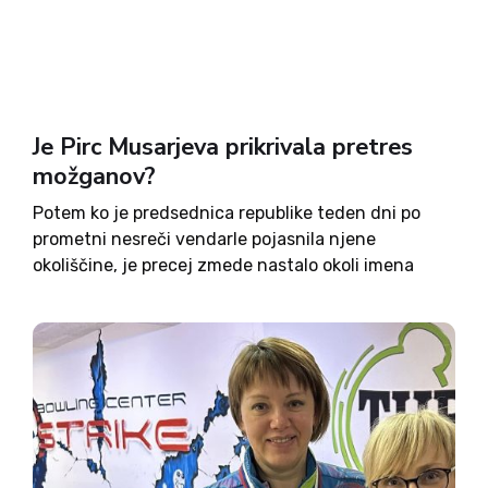
Je Pirc Musarjeva prikrivala pretres
možganov?
Potem ko je predsednica republike teden dni po
prometni nesreči vendarle pojasnila njene
okoliščine, je precej zmede nastalo okoli imena
druge sopotnice Urške Repovš. Hkrati pa je šele po
objavi odpustnega pisma postalo jasno, da je
poleg zlomljene ključnice utrpela...