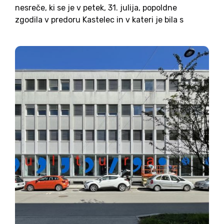
nesreče, ki se je v petek, 31. julija, popoldne
zgodila v predoru Kastelec in v kateri je bila s
službenim vozilom udeležena predsednica
republike Nataša Pirc Musar. Oglasil se je tudi urad
predsednice republike,...