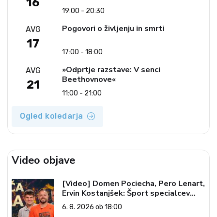
16
19:00 - 20:30
Pogovori o življenju in smrti
AVG
17
17:00 - 18:00
»Odprtje razstave: V senci
AVG
Beethovnove«
21
11:00 - 21:00
Ogled koledarja
Video objave
[Video] Domen Pociecha, Pero Lenart,
Ervin Kostanjšek: Šport specialcev
(Vroča tema, 6. 8. 2026)
6. 8. 2026 ob 18:00