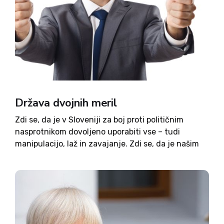
Država dvojnih meril
Zdi se, da je v Sloveniji za boj proti političnim
nasprotnikom dovoljeno uporabiti vse – tudi
manipulacijo, laž in zavajanje. Zdi se, da je našim
dovoljeno vse, vašim pa (skoraj) nič. Če kradejo
naši, je to sprejemljivo, sicer ne. Eni...