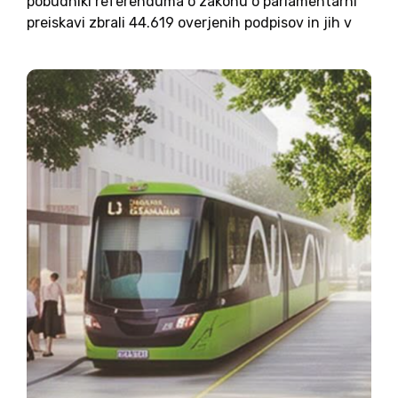
pobudniki referenduma o zakonu o parlamentarni
preiskavi zbrali 44.619 overjenih podpisov in jih v
torek vložili v državni zbor. Na današnji seji so tako
poslanci s 57 glasovi za in nobenim...