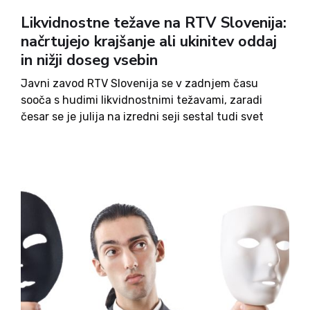
Likvidnostne težave na RTV Slovenija:
načrtujejo krajšanje ali ukinitev oddaj
in nižji doseg vsebin
Javni zavod RTV Slovenija se v zadnjem času
sooča s hudimi likvidnostnimi težavami, zaradi
česar se je julija na izredni seji sestal tudi svet
RTV, ki od uprave pričakuje pojasnila, kako si ta
prizadeva za izplačilo sredstev za narodnostne
programe...