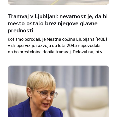
Tramvaj v Ljubljani: nevarnost je, da bi
mesto ostalo brez njegove glavne
prednosti
Kot smo poročali, je Mestna občina Ljubljana (MOL)
v sklopu vizije razvoja do leta 2045 napovedala,
da bo prestolnica dobila tramvaj. Deloval naj bi v
sklopu Ljubljanskega potniškega prometa (LPP) in
dopolnjeval mestne avtobuse, a poznavalci ob tem
opozarjajo na...