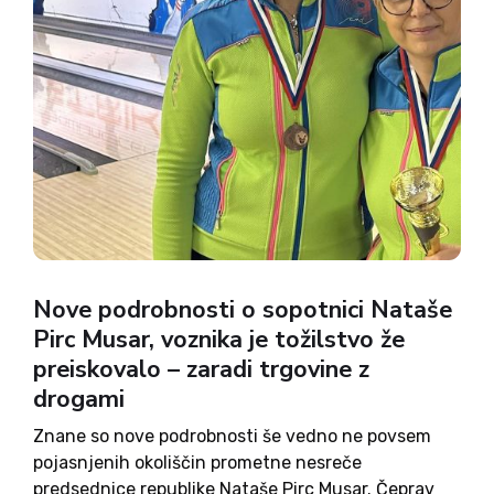
Nove podrobnosti o sopotnici Nataše
Pirc Musar, voznika je tožilstvo že
preiskovalo – zaradi trgovine z
drogami
Znane so nove podrobnosti še vedno ne povsem
pojasnjenih okoliščin prometne nesreče
predsednice republike Nataše Pirc Musar. Čeprav