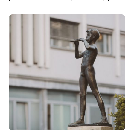
njen urad ne želi razkriti identitet njenih sopotnic,
je v javnost neuradno prišla informacija, da je ena
od njiju Rusinja Viktorija Krivolutskaya,...