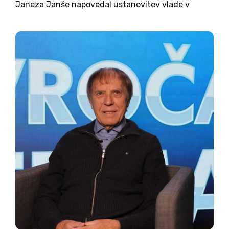
Janeza Janše napovedal ustanovitev vlade v
senci, sta po včerajšnjem srečanju stranki SD in
Prerod ponudbo že zavrnili. V Levici pa so
napovedali, da bodo o tem...