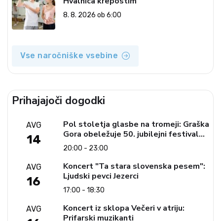
Hvalnica krepostim
8. 8. 2026 ob 6:00
Vse naročniške vsebine
Prihajajoči dogodki
Pol stoletja glasbe na tromeji: Graška
AVG
Gora obeležuje 50. jubilejni festival
14
narodno-zabavne glasbe
20:00 - 23:00
Koncert "Ta stara slovenska pesem":
AVG
Ljudski pevci Jezerci
16
17:00 - 18:30
Koncert iz sklopa Večeri v atriju:
AVG
Prifarski muzikanti