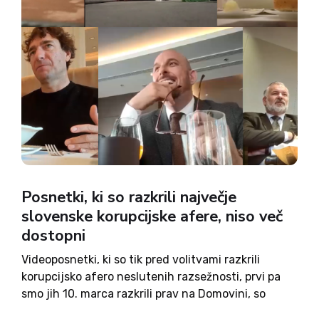
Posnetki, ki so razkrili največje
slovenske korupcijske afere, niso več
dostopni
Videoposnetki, ki so tik pred volitvami razkrili
korupcijsko afero neslutenih razsežnosti, prvi pa
smo jih 10. marca razkrili prav na Domovini, so
izginili s spletne strani Anti Corruption 2026. Kdo