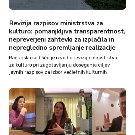
Revizija razpisov ministrstva za
kulturo: pomanjkljiva transparentnost,
nepreverjeni zahtevki za izplačila in
nepregledno spremljanje realizacije
Računsko sodišče je izvedlo revizijo ministrstva
za kulturo pri zagotavljanju doseganja ciljev
javnih razpisov za izbor večletnih kulturnih
projektov in javnih kulturnih programov na
področju umetnosti med letoma 2021 in 2025. Kot
meni računsko sodišče, je bilo ministrstvo pri
tem...