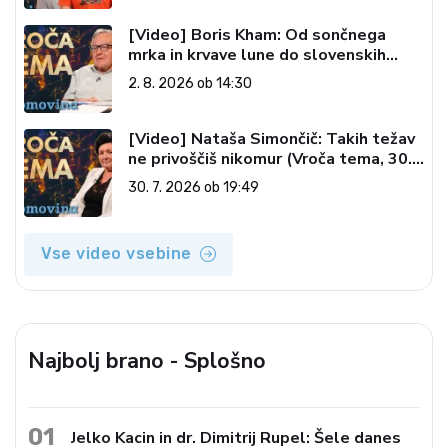
[Video] Boris Kham: Od sončnega
mrka in krvave lune do slovenskih
pečatov v vesolju (Vroča tema, 2. 8.
2. 8. 2026 ob 14:30
2026)
[Video] Nataša Simončič: Takih težav
ne privoščiš nikomur (Vroča tema, 30.
7. 2026)
30. 7. 2026 ob 19:49
Vse video vsebine
Najbolj brano - Splošno
01
Jelko Kacin in dr. Dimitrij Rupel: Šele danes