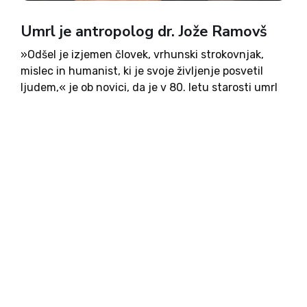
Umrl je antropolog dr. Jože Ramovš
»Odšel je izjemen človek, vrhunski strokovnjak,
mislec in humanist, ki je svoje življenje posvetil
ljudem,« je ob novici, da je v 80. letu starosti umrl
dr. Jože Ramovš, zapisal župan občine Šentrupert
Tomaž Ramovš. »S svojim znanjem, modrostjo in
neizmernim...