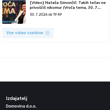
[Video] Nataša Simončič: Takih težav ne
privoščiš nikomur (Vroča tema, 30. 7.
2026)
30. 7. 2026 ob 19:49
Vse video vsebine
Izdajatelj
Domovina d.o.o.