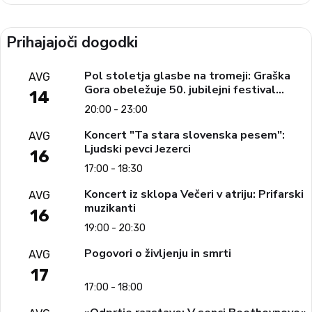
Prihajajoči dogodki
Pol stoletja glasbe na tromeji: Graška
AVG
Gora obeležuje 50. jubilejni festival
14
narodno-zabavne glasbe
20:00 - 23:00
Koncert "Ta stara slovenska pesem":
AVG
Ljudski pevci Jezerci
16
17:00 - 18:30
Koncert iz sklopa Večeri v atriju: Prifarski
AVG
muzikanti
16
19:00 - 20:30
Pogovori o življenju in smrti
AVG
17
17:00 - 18:00