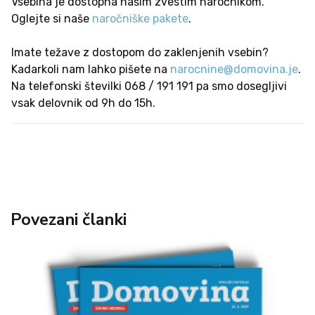
Vsebina je dostopna našim zvestim naročnikom.
Oglejte si naše
naročniške pakete
.
Imate težave z dostopom do zaklenjenih vsebin?
Kadarkoli nam lahko pišete na
narocnine@domovina.je
.
Na telefonski številki 068 / 191 191 pa smo dosegljivi
vsak delovnik od 9h do 15h.
Povezani članki