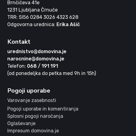
Brnčičeva 41e
1231 Ljubljana Črnuče
TRR: SI56 0284 3026 4323 628
Odgovorna urednica:
Erika Ašič
Kontakt
urednistvo@domovina.je
narocnine@domovina.je
Telefon:
068 / 191 191
(od ponedeljka do petka med 9h in 15h)
Pogoji uporabe
Varovanje zasebnosti
Pogoji uporabe in komentiranja
Splosni pogoji naročanja
Oglaševanje
Impresum domovina.je