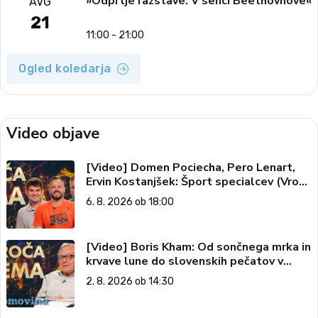
»Odprtje razstave: V senci Beethovnove«
AVG
21
11:00 - 21:00
Ogled koledarja
Video objave
[Video] Domen Pociecha, Pero Lenart,
Ervin Kostanjšek: Šport specialcev (Vroča
tema, 6. 8. 2026)
6. 8. 2026 ob 18:00
[Video] Boris Kham: Od sončnega mrka in
krvave lune do slovenskih pečatov v
vesolju (Vroča tema, 2. 8. 2026)
2. 8. 2026 ob 14:30