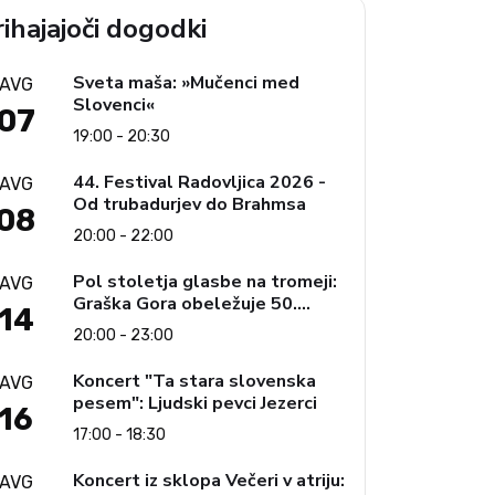
ihajajoči dogodki
Sveta maša: »Mučenci med
AVG
Slovenci«
07
19:00 - 20:30
44. Festival Radovljica 2026 -
AVG
Od trubadurjev do Brahmsa
08
20:00 - 22:00
Pol stoletja glasbe na tromeji:
AVG
Graška Gora obeležuje 50.
14
jubilejni festival narodno-
20:00 - 23:00
zabavne glasbe
Koncert "Ta stara slovenska
AVG
pesem": Ljudski pevci Jezerci
16
17:00 - 18:30
Koncert iz sklopa Večeri v atriju:
AVG