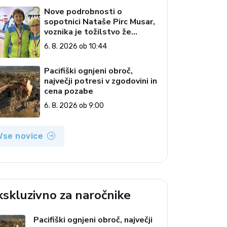
Nove podrobnosti o
sopotnici Nataše Pirc Musar,
voznika je tožilstvo že
preiskovalo – zaradi trgovine
6. 8. 2026 ob 10:44
z drogami
Pacifiški ognjeni obroč,
največji potresi v zgodovini in
cena pozabe
6. 8. 2026 ob 9:00
Vse novice
kskluzivno za naročnike
Pacifiški ognjeni obroč, največji