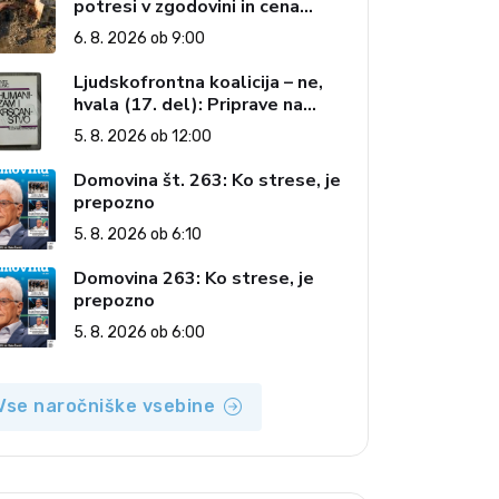
potresi v zgodovini in cena
pozabe
6. 8. 2026 ob 9:00
Ljudskofrontna koalicija – ne,
hvala (17. del): Priprave na
sestop z oblasti – dvorska
5. 8. 2026 ob 12:00
opozicija 6: Gramsci na delu:
Revija 2000 in revolucionarna
Domovina št. 263: Ko strese, je
izvotlitev krščanstva
prepozno
5. 8. 2026 ob 6:10
Domovina 263: Ko strese, je
prepozno
5. 8. 2026 ob 6:00
Vse naročniške vsebine