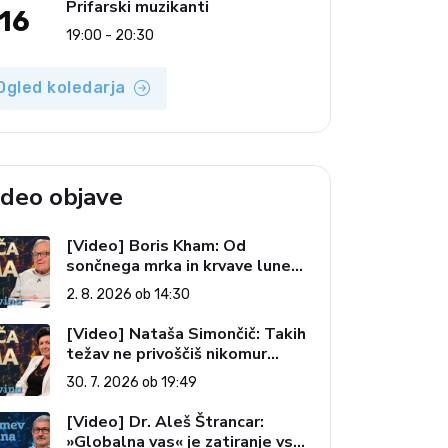
Prifarski muzikanti
16
19:00 - 20:30
Ogled koledarja
ideo objave
[Video] Boris Kham: Od
sončnega mrka in krvave lune
do slovenskih pečatov v vesolju
2. 8. 2026 ob 14:30
(Vroča tema, 2. 8. 2026)
[Video] Nataša Simončič: Takih
težav ne privoščiš nikomur
(Vroča tema, 30. 7. 2026)
30. 7. 2026 ob 19:49
[Video] Dr. Aleš Štrancar:
»Globalna vas« je zatiranje vseh