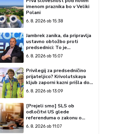
Prva slovesnost pod novim
imenom praznika bo v Veliki
Polani
6. 8. 2026 ob 15:38
Jambrek zanika, da pripravlja
ustavno obtožbo proti
predsednici: To je
popolnoma neresnična
6. 8. 2026 ob 15:07
informacija
Privilegij za predsedničino
prijateljico? Krivolutskaya
kljub zaporni kazni prišla do
državljanstva?
6. 8. 2026 ob 13:09
[Prejeli smo] SLS ob
odločitvi US glede
referenduma o zakonu o
interventnih ukrepih za razvoj
6. 8. 2026 ob 11:07
Slovenije