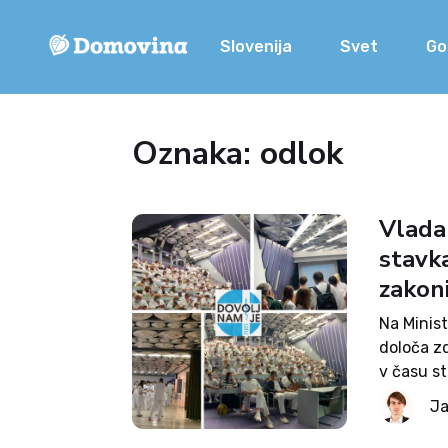
Slovenija
Svet
Go
Oznaka: odlok
Vlada
stavk
zakoni
Na Minist
določa zd
v času st
službi, s
Ja