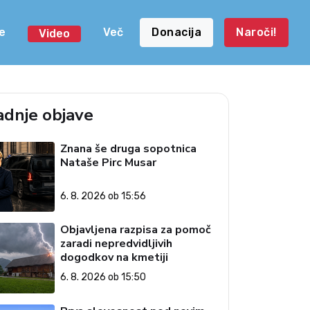
e
Več
Donacija
Naroči!
Video
adnje objave
Znana še druga sopotnica
Nataše Pirc Musar
6. 8. 2026 ob 15:56
Objavljena razpisa za pomoč
zaradi nepredvidljivih
dogodkov na kmetiji
6. 8. 2026 ob 15:50