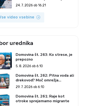
(Odmev tedna, 24. 7. 2026)
24. 7. 2026 ob 16:21
Vse video vsebine
zbor urednika
Domovina št. 263: Ko strese, je
prepozno
5. 8. 2026 ob 6:10
Domovina št. 262: Pitna voda ali
drekovod? Moč omrežja
interesov
29. 7. 2026 ob 6:10
Domovina št. 261: Raje kot
otroke sprejemamo migrante