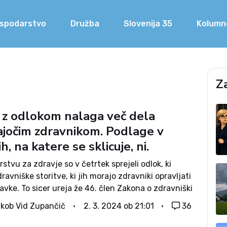
spodarstvo
Družba
Slovenija 35
Kolumn
Z
 z odlokom nalaga več dela
ajočim zdravnikom. Podlage v
h, na katere se sklicuje, ni.
rstvu za zdravje so v četrtek sprejeli odlok, ki
ravniške storitve, ki jih morajo zdravniki opravljati
avke. To sicer ureja že 46. člen Zakona o zdravniški
toritve v odloku pa se od navedenih v zakonu...
kob Vid Zupančič
2. 3. 2024 ob 21:01
36