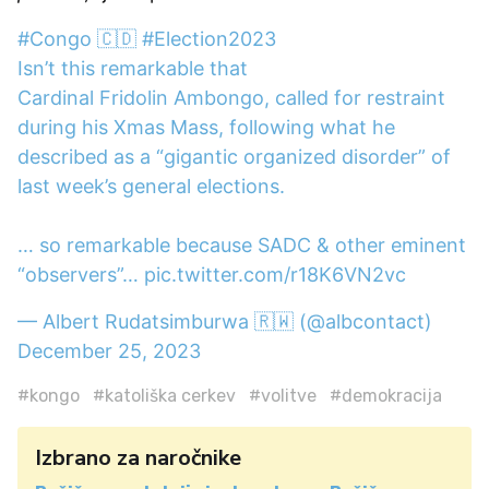
#Congo
🇨🇩
#Election2023
Isn’t this remarkable that
Cardinal Fridolin Ambongo, called for restraint
during his Xmas Mass, following what he
described as a “gigantic organized disorder” of
last week’s general elections.
… so remarkable because SADC & other eminent
“observers”…
pic.twitter.com/r18K6VN2vc
— Albert Rudatsimburwa 🇷🇼 (@albcontact)
December 25, 2023
#kongo
#katoliška cerkev
#volitve
#demokracija
Izbrano za naročnike