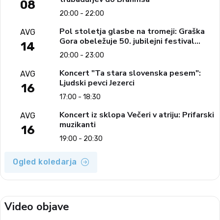
08
20:00 - 22:00
Pol stoletja glasbe na tromeji: Graška
AVG
Gora obeležuje 50. jubilejni festival
14
narodno-zabavne glasbe
20:00 - 23:00
Koncert "Ta stara slovenska pesem":
AVG
Ljudski pevci Jezerci
16
17:00 - 18:30
Koncert iz sklopa Večeri v atriju: Prifarski
AVG
muzikanti
16
19:00 - 20:30
Ogled koledarja
Video objave