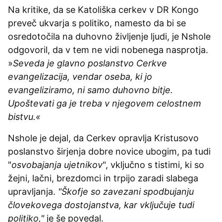
Na kritike, da se Katoliška cerkev v DR Kongo
preveč ukvarja s politiko, namesto da bi se
osredotočila na duhovno življenje ljudi, je Nshole
odgovoril, da v tem ne vidi nobenega nasprotja.
»
Seveda je glavno poslanstvo Cerkve
evangelizacija, vendar oseba, ki jo
evangeliziramo, ni samo duhovno bitje.
Upoštevati ga je treba v njegovem celostnem
bistvu.«
Nshole je dejal, da Cerkev opravlja Kristusovo
poslanstvo širjenja dobre novice ubogim, pa tudi
"
osvobajanja ujetnikov
", vključno s tistimi, ki so
žejni, lačni, brezdomci in trpijo zaradi slabega
upravljanja.
"Škofje so zavezani spodbujanju
človekovega dostojanstva, kar vključuje tudi
politiko,"
je še povedal.