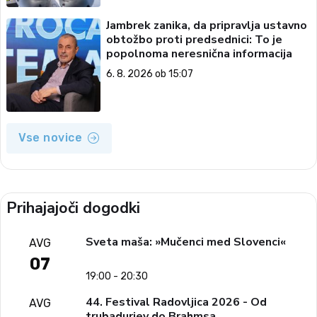
Jambrek zanika, da pripravlja ustavno
obtožbo proti predsednici: To je
popolnoma neresnična informacija
6. 8. 2026 ob 15:07
Vse novice
Prihajajoči dogodki
Sveta maša: »Mučenci med Slovenci«
AVG
07
19:00 - 20:30
44. Festival Radovljica 2026 - Od
AVG
trubadurjev do Brahmsa