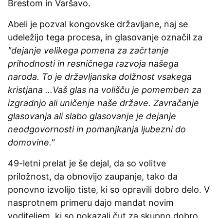
Brestom in Varšavo.
Abeli je pozval kongovske državljane, naj se
udeležijo tega procesa, in glasovanje označil za
"dejanje velikega pomena za začrtanje
prihodnosti in resničnega razvoja našega
naroda. To je državljanska dolžnost vsakega
kristjana ...Vaš glas na volišču je pomemben za
izgradnjo ali uničenje naše države. Zavračanje
glasovanja ali slabo glasovanje je dejanje
neodgovornosti in pomanjkanja ljubezni do
domovine."
49-letni prelat je še dejal, da so volitve
priložnost, da obnovijo zaupanje, tako da
ponovno izvolijo tiste, ki so opravili dobro delo. V
nasprotnem primeru dajo mandat novim
voditeljem, ki so pokazali čut za skupno dobro,