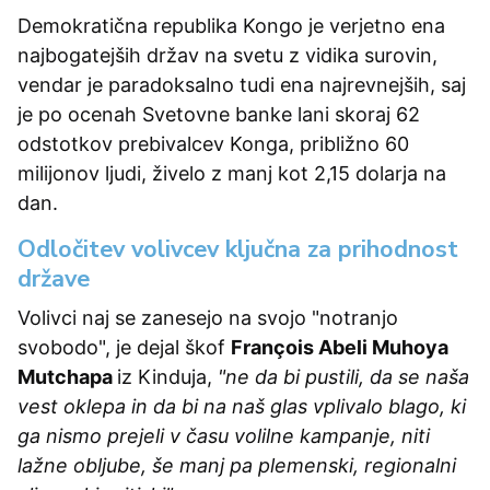
Demokratična republika Kongo je verjetno ena
najbogatejših držav na svetu z vidika surovin,
vendar je paradoksalno tudi ena najrevnejših, saj
je po ocenah Svetovne banke lani skoraj 62
odstotkov prebivalcev Konga, približno 60
milijonov ljudi, živelo z manj kot 2,15 dolarja na
dan.
Odločitev volivcev ključna za prihodnost
države
Volivci naj se zanesejo na svojo "notranjo
svobodo", je dejal škof
François Abeli Muhoya
Mutchapa
iz Kinduja,
"ne da bi pustili, da se naša
vest oklepa in da bi na naš glas vplivalo blago, ki
ga nismo prejeli v času volilne kampanje, niti
lažne obljube, še manj pa plemenski, regionalni