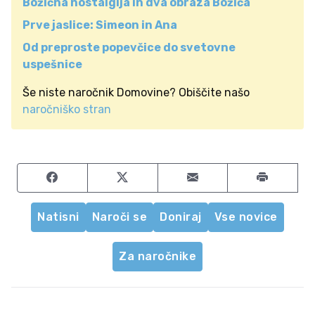
Božična nostalgija in dva obraza Božiča
Prve jaslice: Simeon in Ana
Od preproste popevčice do svetovne
uspešnice
Še niste naročnik Domovine? Obiščite našo
naročniško stran
Share on Facebook
Share on Twitter
Share by email
Natisni
Naroči se
Doniraj
Vse novice
Za naročnike