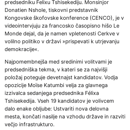
predsedniku Felixu Tshisekediju. Monsinjor
Donatien Nshole, tiskovni predstavnik
Kongovske škofovske konference (CENCO), je v
videointervjuju za francosko časopisno hišo Le
Monde dejal, da je namen vpletenosti Cerkve v
volilno politiko v državi »prispevati k utrjevanju
demokracije«.
Najpomembnejša med sredinimi volitvami je
predsedniška tekma, v kateri se za najvišji
položaj poteguje devetnajst kandidatov. Vodja
opozicije Moïse Katumbi velja za glavnega
izzivalca sedanjega predsednika Félixa
Tshisekedija. Vseh 19 kandidatov je volivcem
dalo enake obljube: Ustvariti nova delovna
mesta, končati nasilje na vzhodu države in razviti
večjo infrastrukturo.