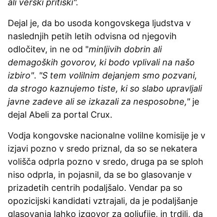
ali verski pritiski".
Dejal je, da bo usoda kongovskega ljudstva v
naslednjih petih letih odvisna od njegovih
odločitev, in ne od "
minljivih dobrin ali
demagoških govorov, ki bodo vplivali na našo
izbiro"
.
"S tem volilnim dejanjem smo pozvani,
da strogo kaznujemo tiste, ki so slabo upravljali
javne zadeve ali se izkazali za nesposobne,"
je
dejal Abeli za portal Crux.
Vodja kongovske nacionalne volilne komisije je v
izjavi pozno v sredo priznal, da so se nekatera
volišča odprla pozno v sredo, druga pa se sploh
niso odprla, in pojasnil, da se bo glasovanje v
prizadetih centrih podaljšalo. Vendar pa so
opozicijski kandidati vztrajali, da je podaljšanje
glasovanja lahko izgovor za goljufije, in trdili, da