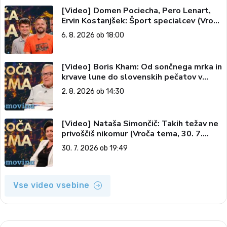
[Video] Domen Pociecha, Pero Lenart,
Ervin Kostanjšek: Šport specialcev (Vroča
tema, 6. 8. 2026)
6. 8. 2026 ob 18:00
[Video] Boris Kham: Od sončnega mrka in
krvave lune do slovenskih pečatov v
vesolju (Vroča tema, 2. 8. 2026)
2. 8. 2026 ob 14:30
[Video] Nataša Simončič: Takih težav ne
privoščiš nikomur (Vroča tema, 30. 7.
2026)
30. 7. 2026 ob 19:49
Vse video vsebine