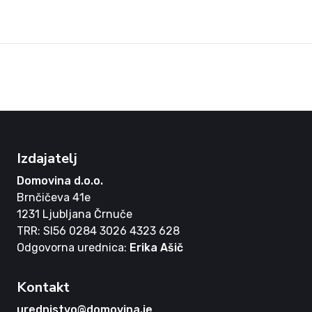
Izdajatelj
Domovina d.o.o.
Brnčičeva 41e
1231 Ljubljana Črnuče
TRR: SI56 0284 3026 4323 628
Odgovorna urednica:
Erika Ašič
Kontakt
urednistvo@domovina.je