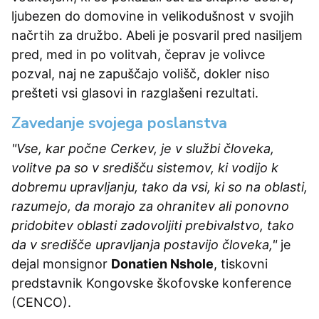
ljubezen do domovine in velikodušnost v svojih
načrtih za družbo. Abeli je posvaril pred nasiljem
pred, med in po volitvah, čeprav je volivce
pozval, naj ne zapuščajo volišč, dokler niso
prešteti vsi glasovi in razglašeni rezultati.
Zavedanje svojega poslanstva
"Vse, kar počne Cerkev, je v službi človeka,
volitve pa so v središču sistemov, ki vodijo k
dobremu upravljanju, tako da vsi, ki so na oblasti,
razumejo, da morajo za ohranitev ali ponovno
pridobitev oblasti zadovoljiti prebivalstvo, tako
da v središče upravljanja postavijo človeka,"
je
dejal monsignor
Donatien Nshole
, tiskovni
predstavnik Kongovske škofovske konference
(CENCO).