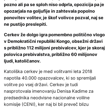
pozno ali pa se sploh niso odprla, opozicija pa je
opozarjala na goljufije in zahtevala popolno
ponovitev volitev, je škof volivce pozval, naj se
ne pustijo preslepiti.
Cerkev že dolgo igra pomembno politično vlogo
v Demokratični republiki Kongo, obsežni državi
s približno 112 milijoni prebivalcev, kjer je skoraj
polovica prebivalstva, približno 60 milijonov
ljudi, katoličanov.
Katoliška cerkev je med volitvami leta 2018
napotila 40.000 opazovalcev, ki so spremljali
volitve po vsej državi. Cerkev je tudi
nasprotovala imenovanju Denisa Kadime za
predsednika neodvisne nacionalne volilne
komisije (CENI), ker naj bi bil preveč blizu