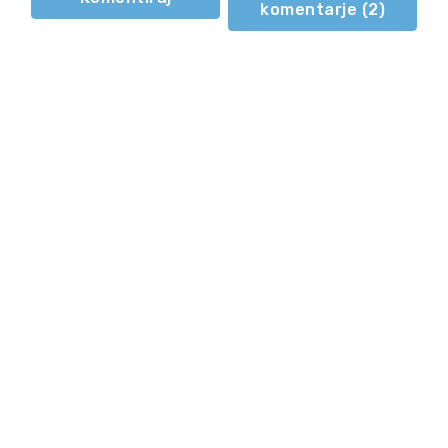
komentarje (
2
)