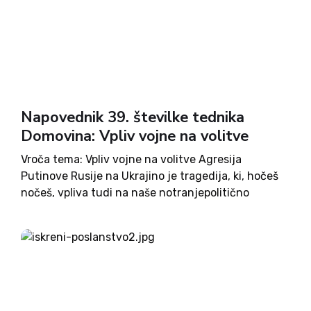
Napovednik 39. številke tednika
Domovina: Vpliv vojne na volitve
Vroča tema: Vpliv vojne na volitve Agresija
Putinove Rusije na Ukrajino je tragedija, ki, hočeš
nočeš, vpliva tudi na naše notranjepolitično
realnost. In to nikakor ne nezanemarljivo, sledi iz
ocen političnih analitikov. Sodelujoči poznavalci
politike: Luka Lisjak Gabrijelčič, dr. Miro...