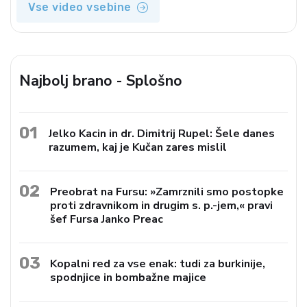
Vse video vsebine
Najbolj brano - Splošno
01
Jelko Kacin in dr. Dimitrij Rupel: Šele danes
razumem, kaj je Kučan zares mislil
02
Preobrat na Fursu: »Zamrznili smo postopke
proti zdravnikom in drugim s. p.-jem,« pravi
šef Fursa Janko Preac
03
Kopalni red za vse enak: tudi za burkinije,
spodnjice in bombažne majice