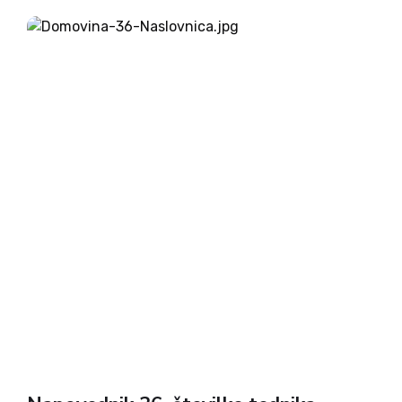
moških kot žensk ... Družboslovni znanstveniki so
postavili hipotezo,...