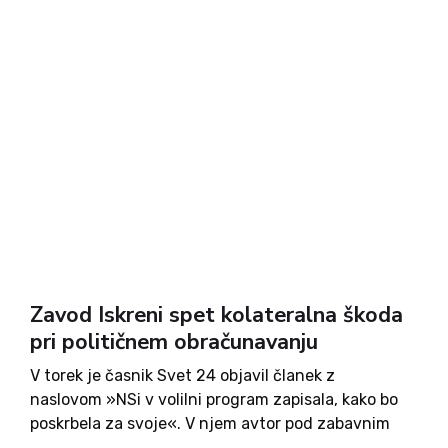
Zavod Iskreni spet kolateralna škoda
pri političnem obračunavanju
V torek je časnik Svet 24 objavil članek z
naslovom »NSi v volilni program zapisala, kako bo
poskrbela za svoje«. V njem avtor pod zabavnim
psevdonimom Samo Strel naniza cel kup