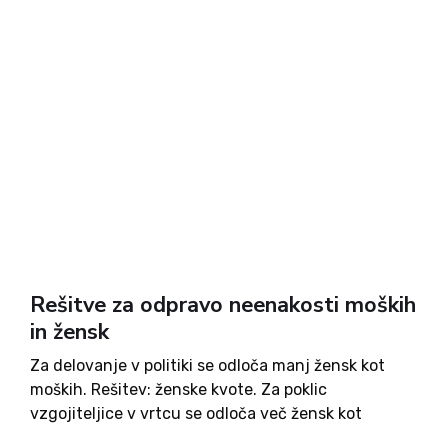
Rešitve za odpravo neenakosti moških
in žensk
Za delovanje v politiki se odloča manj žensk kot
moških. Rešitev: ženske kvote. Za poklic
vzgojiteljice v vrtcu se odloča več žensk kot
moških. Rešitev: moške kvote? V zaporih je več