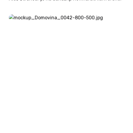
najavil, da bo z enim milijonom evrov podprl
medijska projekta, ki ju je doslej ustvarjal...