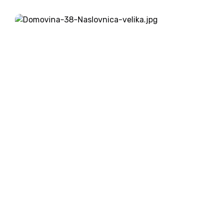
zavajajočih, netočnih ali naravnost lažnivih
trditev. »Nevednost ljudi me...