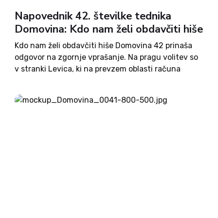
Napovednik 42. številke tednika
Domovina: Kdo nam želi obdavčiti hiše
Kdo nam želi obdavčiti hiše Domovina 42 prinaša
odgovor na zgornje vprašanje. Na pragu volitev so
v stranki Levica, ki na prevzem oblasti računa
skupaj s KUL-om in Gibanjem Svoboda Roberta
Goloba, pripravili nov zakon, ki bi po žepu udaril...