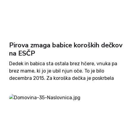
Pirova zmaga babice koroških dečkov
na ESČP
Dedek in babica sta ostala brez hčere, vnuka pa
brez mame, ki jo je ubil njun oče. To je bilo
decembra 2015. Za koroška dečka je poskrbela
babica, dokler ju ni Center za socialno delo (CSD)
Velenje marca 2016 brez...