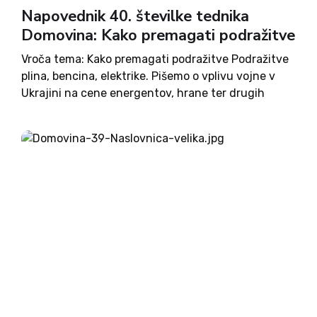
Napovednik 40. številke tednika
Domovina: Kako premagati podražitve
Vroča tema: Kako premagati podražitve Podražitve
plina, bencina, elektrike. Pišemo o vplivu vojne v
Ukrajini na cene energentov, hrane ter drugih
dobrin. Vlada z ukrepi pomaga, kako pa si lahko
pomagamo sami? Preberite v vroči temi. Treba bo
nastaviti na...