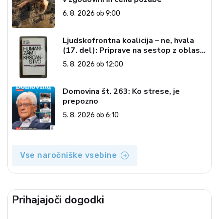
6. 8. 2026 ob 9:00
Ljudskofrontna koalicija – ne, hvala
(17. del): Priprave na sestop z oblasti
– dvorska opozicija 6: Gramsci na delu:
5. 8. 2026 ob 12:00
Revija 2000 in revolucionarna
izvotlitev krščanstva
Domovina št. 263: Ko strese, je
prepozno
5. 8. 2026 ob 6:10
Vse naročniške vsebine
Prihajajoči dogodki