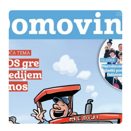
ugotovilo, da je bila babici koroških dečkov kršena
pravica do sojenja v razumnem roku. Kako bo
država...