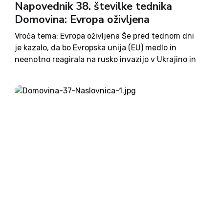
Napovednik 38. številke tednika
Domovina: Evropa oživljena
Vroča tema: Evropa oživljena Še pred tednom dni
je kazalo, da bo Evropska unija (EU) medlo in
neenotno reagirala na rusko invazijo v Ukrajino in
da bo sprejela samo manj boleče sankcije za
Putinov režim. Vendar se je samo dva...