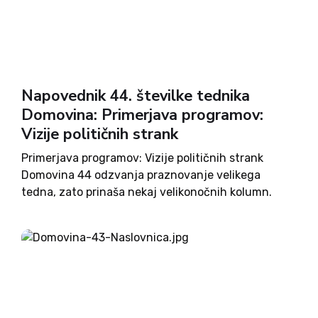
Napovednik 44. številke tednika
Domovina: Primerjava programov:
Vizije političnih strank
Primerjava programov: Vizije političnih strank
Domovina 44 odzvanja praznovanje velikega
tedna, zato prinaša nekaj velikonočnih kolumn.
Praznična bo tudi prihodnja, bela nedelja, druga
velikonočna, ki bo praznik demokracije. Desetič od
leta 1990 bomo volili parlament. Deveti Državni
zbor Republike Slovenije....