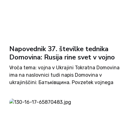
Napovednik 37. številke tednika
Domovina: Rusija rine svet v vojno
Vroča tema: vojna v Ukrajini Tokratna Domovina
ima na naslovnici tudi napis Domovina v
ukrajinščini: Батьківщина. Povzetek vojnega
dogajanja do sedaj ter komentarji: Peter
Merše, Rok Frelih, Jakob Vid Zupančič, Andrej Fink.
Intervju s poznavalcem ukrajinskega dogajanja, ki
je že...