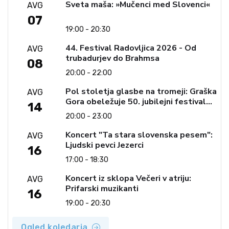
Sveta maša: »Mučenci med Slovenci«
AVG
07
19:00 - 20:30
44. Festival Radovljica 2026 - Od
AVG
trubadurjev do Brahmsa
08
20:00 - 22:00
Pol stoletja glasbe na tromeji: Graška
AVG
Gora obeležuje 50. jubilejni festival
14
narodno-zabavne glasbe
20:00 - 23:00
Koncert "Ta stara slovenska pesem":
AVG
Ljudski pevci Jezerci
16
17:00 - 18:30
Koncert iz sklopa Večeri v atriju:
AVG
Prifarski muzikanti
16
19:00 - 20:30
Ogled koledarja