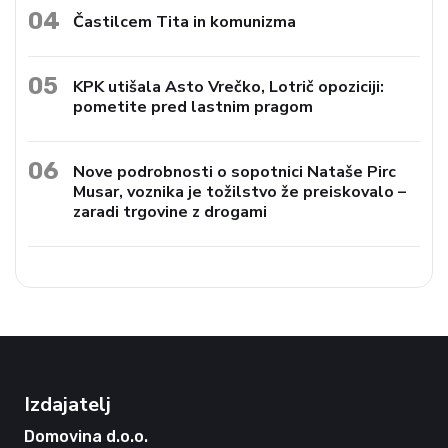
04
Častilcem Tita in komunizma
05
KPK utišala Asto Vrečko, Lotrič opoziciji:
pometite pred lastnim pragom
06
Nove podrobnosti o sopotnici Nataše Pirc
Musar, voznika je tožilstvo že preiskovalo –
zaradi trgovine z drogami
Izdajatelj
Domovina d.o.o.