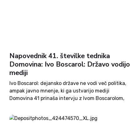
Napovednik 41. številke tednika
Domovina: Ivo Boscarol: Državo vodijo
mediji
Ivo Boscarol: dejansko države ne vodi več politika,
ampak javno mnenje, ki ga ustvarijo mediji
Domovina 41 prinaša intervju z Ivom Boscarolom,
podjetnikom in mecenom iz Ajdovščine. Prodaja
Pipistrela je bil nujna in je najboljša za zaposlene
in za okolico....