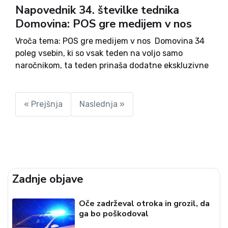
Napovednik 34. številke tednika
Domovina: POS gre medijem v nos
Vroča tema: POS gre medijem v nos Domovina 34
poleg vsebin, ki so vsak teden na voljo samo
naročnikom, ta teden prinaša dodatne ekskluzivne
vsebine, ki jih na domovina.je ne boste mogli
prebrati. (Razen če ste naročnik, seveda.) Vroča
tema...
« Prejšnja
Naslednja »
Zadnje objave
Oče zadrževal otroka in grozil, da
ga bo poškodoval