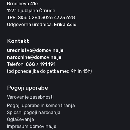
Brnčičeva 41e
1231 Ljubljana Črnuče
TRR: SI56 0284 3026 4323 628
Odgovorna urednica:
Erika Ašič
Kontakt
urednistvo@domovina.je
narocnine@domovina.je
Telefon:
068 / 191 191
(od ponedeljka do petka med 9h in 15h)
Pogoji uporabe
Varovanje zasebnosti
Pogoji uporabe in komentiranja
Splosni pogoji naročanja
Oglaševanje
Impresum domovina.je