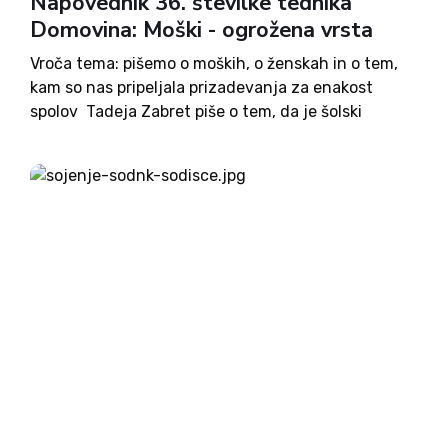
Napovednik 36. številke tednika
Domovina: Moški - ogrožena vrsta
Vroča tema: pišemo o moških, o ženskah in o tem,
kam so nas pripeljala prizadevanja za enakost
spolov Tadeja Zabret piše o tem, da je šolski
sistem narejen po meri deklic. Milena Miklavčič o
damah, ki branijo Evropo. Na to...