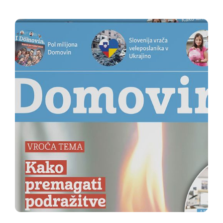
lahko donosnost zgolj ocenimo, saj ne vemo,
kakšne bodo npr. cene elektrike v prihodnosti.
Ravno strah pred podražitvami...