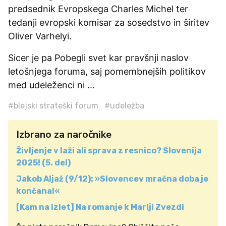
predsednik Evropskega Charles Michel ter
tedanji evropski komisar za sosedstvo in širitev
Oliver Varhelyi.
Sicer je pa Pobegli svet kar pravšnji naslov
letošnjega foruma, saj pomembnejših politikov
med udeleženci ni ...
#blejski strateški forum
#udeležba
Izbrano za naročnike
Življenje v laži ali sprava z resnico? Slovenija
2025! (5. del)
Jakob Aljaž (9/12): »Slovencev mračna doba je
končana!«
[Kam na izlet] Na romanje k Mariji Zvezdi