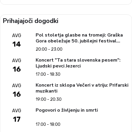
Prihajajoči dogodki
Pol stoletja glasbe na tromeji: Graška
AVG
Gora obeležuje 50. jubilejni festival
14
narodno-zabavne glasbe
20:00 - 23:00
Koncert "Ta stara slovenska pesem":
AVG
Ljudski pevci Jezerci
16
17:00 - 18:30
Koncert iz sklopa Večeri v atriju: Prifarski
AVG
muzikanti
16
19:00 - 20:30
Pogovori o življenju in smrti
AVG
17
17:00 - 18:00