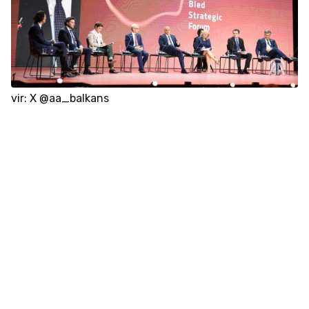
vir: X @aa_balkans