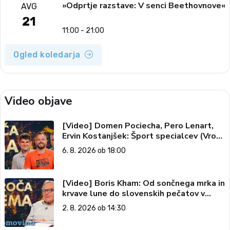
»Odprtje razstave: V senci Beethovnove«
AVG
21
11:00 - 21:00
Ogled koledarja
Video objave
[Video] Domen Pociecha, Pero Lenart,
Ervin Kostanjšek: Šport specialcev (Vroča
tema, 6. 8. 2026)
6. 8. 2026 ob 18:00
[Video] Boris Kham: Od sončnega mrka in
krvave lune do slovenskih pečatov v
vesolju (Vroča tema, 2. 8. 2026)
2. 8. 2026 ob 14:30