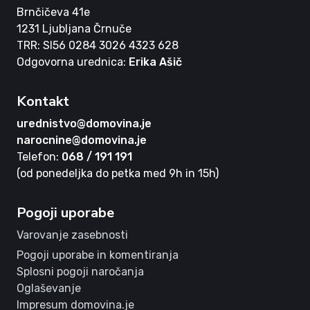
Brnčičeva 41e
1231 Ljubljana Črnuče
TRR: SI56 0284 3026 4323 628
Odgovorna urednica:
Erika Ašič
Kontakt
urednistvo@domovina.je
narocnine@domovina.je
Telefon:
068 / 191 191
(od ponedeljka do petka med 9h in 15h)
Pogoji uporabe
Varovanje zasebnosti
Pogoji uporabe in komentiranja
Splosni pogoji naročanja
Oglaševanje
Impresum domovina.je