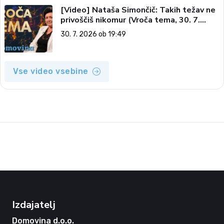
[Video] Nataša Simončič: Takih težav ne
privoščiš nikomur (Vroča tema, 30. 7.
2026)
30. 7. 2026 ob 19:49
Vse video vsebine
Izdajatelj
Domovina d.o.o.