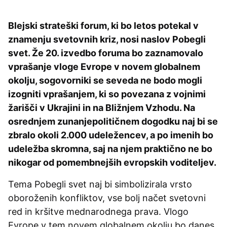
Blejski strateški forum, ki bo letos potekal v
znamenju svetovnih kriz, nosi naslov Pobegli
svet. Že 20. izvedbo foruma bo zaznamovalo
vprašanje vloge Evrope v novem globalnem
okolju, sogovorniki se seveda ne bodo mogli
izogniti vprašanjem, ki so povezana z vojnimi
žarišči v Ukrajini in na Bližnjem Vzhodu. Na
osrednjem zunanjepolitičnem dogodku naj bi se
zbralo okoli 2.000 udeležencev, a po imenih bo
udeležba skromna, saj na njem praktično ne bo
nikogar od pomembnejših evropskih voditeljev.
Tema Pobegli svet naj bi simbolizirala vrsto
oboroženih konfliktov, vse bolj načet svetovni
red in kršitve mednarodnega prava. Vlogo
Evrope v tem novem globalnem okolju bo danes