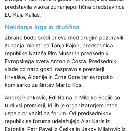
predstavila visoka zunanjepolitična predstavnica
EU Kaja Kallas.
Nekdanja Juga in druščina
Zbrane bodo sredi dneva med drugim pozdravili
zunanja ministrica Tanja Fajon, predsednica
republike Nataša Pirc Musar in predsednik
Evropskega sveta Antonio Costa. Predsednik
vlade bo nato gostil razpravo s premierji
Hrvaške, Albanije in Črne Gore ter evropsko
komisarko za širitev Marto Kos.
Andrej Plenković, Edi Rama in Milojko Spajić so
tudi vsi premierji, ki jih je organizatorjem letos
uspelo privabiti na forum. Od predsednikov
republik se foruma udeležujejo Alar Karis iz
Estonije, Petr Pavel iz Češke in Jakov Milatović iz