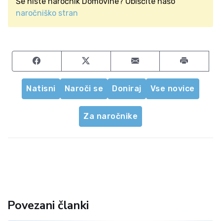
Še niste naročnik Domovine? Obiščite našo
naročniško stran
Share on Facebook
Share on Twitter
Share by email
Natisni
Naroči se
Doniraj
Vse novice
Za naročnike
Povezani članki