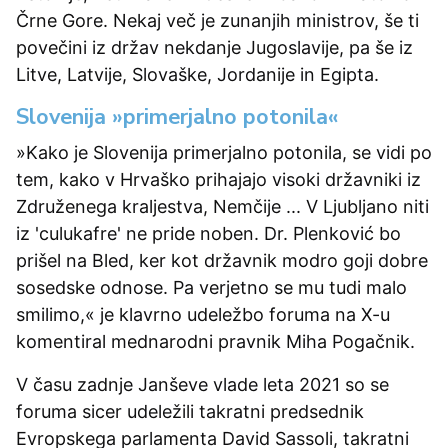
Črne Gore. Nekaj več je zunanjih ministrov, še ti
povečini iz držav nekdanje Jugoslavije, pa še iz
Litve, Latvije, Slovaške, Jordanije in Egipta.
Slovenija »primerjalno potonila«
»Kako je Slovenija primerjalno potonila, se vidi po
tem, kako v Hrvaško prihajajo visoki državniki iz
Združenega kraljestva, Nemčije ... V Ljubljano niti
iz 'culukafre' ne pride noben. Dr. Plenković bo
prišel na Bled, ker kot državnik modro goji dobre
sosedske odnose. Pa verjetno se mu tudi malo
smilimo,« je klavrno udeležbo foruma na X-u
komentiral mednarodni pravnik Miha Pogačnik.
V času zadnje Janševe vlade leta 2021 so se
foruma sicer udeležili takratni predsednik
Evropskega parlamenta David Sassoli, takratni