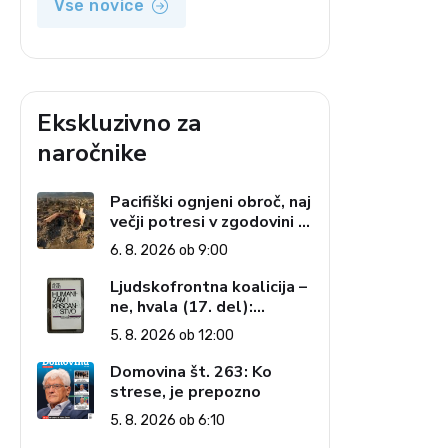
Vse novice
Ekskluzivno za
naročnike
Pacifiški ognjeni obroč, naj
večji potresi v zgodovini in
cena pozabe
6. 8. 2026 ob 9:00
Ljudskofrontna koalicija –
ne, hvala (17. del):
Priprave na sestop z
5. 8. 2026 ob 12:00
oblasti – dvorska
opozicija 6: Gramsci na
Domovina št. 263: Ko
delu: Revija 2000 in
strese, je prepozno
revolucionarna izvotlitev
5. 8. 2026 ob 6:10
krščanstva