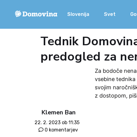
Slovenija
Svet
Go
Tednik Domovina 
predogled za ne
Za bodoče nenar
vsebine tednika 
svojim naročniš
z dostopom, piš
Klemen Ban
22. 2. 2023 ob 11:35
0 komentarjev