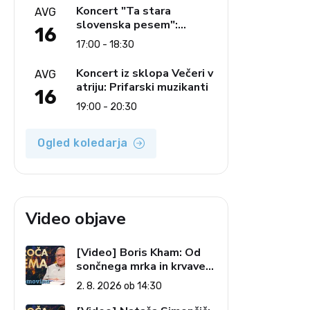
glasbe
Koncert "Ta stara
AVG
slovenska pesem":
16
Ljudski pevci Jezerci
17:00 - 18:30
Koncert iz sklopa Večeri v
AVG
atriju: Prifarski muzikanti
16
19:00 - 20:30
Ogled koledarja
Video objave
[Video] Boris Kham: Od
sončnega mrka in krvave
lune do slovenskih
2. 8. 2026 ob 14:30
pečatov v vesolju (Vroča
tema, 2. 8. 2026)