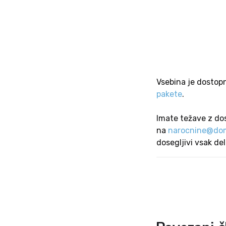
Vsebina je dostop
pakete
.
Imate težave z do
na
narocnine@dom
dosegljivi vsak de