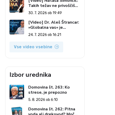
[Video] Nataša Simončič:
Takih težav ne privoščiš
nikomur (Vroča tema, 30.
30. 7. 2026 ob 19:49
7. 2026)
[Video] Dr. Aleš Štrancar:
»Globalna vas« je
zatiranje vseh (Odmev
24. 7. 2026 ob 16:21
tedna, 24. 7. 2026)
Vse video vsebine
Izbor urednika
Domovina št. 263: Ko
strese, je prepozno
5. 8. 2026 ob 6:10
Domovina št. 262: Pitna
voda ali drekovod? Moč