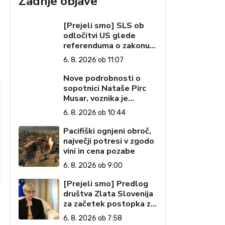
Zadnje objave
[Prejeli smo] SLS ob
odločitvi US glede
referenduma o zakonu o
interventnih ukrepih za
6. 8. 2026 ob 11:07
razvoj Slovenije
Nove podrobnosti o
sopotnici Nataše Pirc
Musar, voznika je
tožilstvo že
6. 8. 2026 ob 10:44
preiskovalo – zaradi
trgovine z drogami
Pacifiški ognjeni obroč,
največji potresi v zgodo
vini in cena pozabe
6. 8. 2026 ob 9:00
[Prejeli smo] Predlog
društva Zlata Slovenija
za začetek postopka za
preučitev pogojev za
6. 8. 2026 ob 7:58
ustavno obtožbo