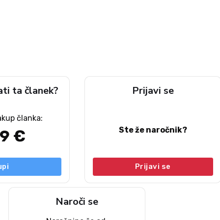
ati ta članek?
Prijavi se
akup članka:
Ste že naročnik?
49 €
upi
Prijavi se
Naroči se