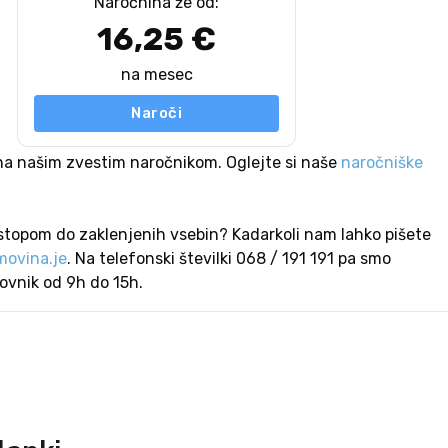
Naročnina že od:
16,25 €
na mesec
Naroči
na našim zvestim naročnikom. Oglejte si naše
naročniške
stopom do zaklenjenih vsebin? Kadarkoli nam lahko pišete
ovina.je
. Na telefonski številki 068 / 191 191 pa smo
lovnik od 9h do 15h.