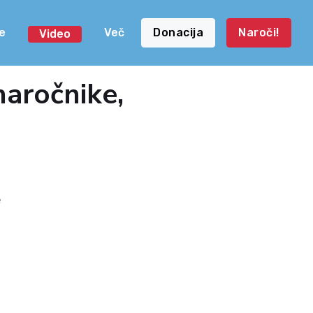
e
Več
Donacija
Naroči!
Video
naročnike,
e