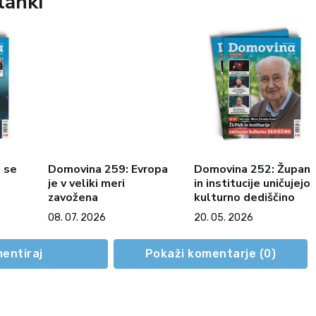
lanki
 se
Domovina 259: Evropa
Domovina 252: Župan
je v veliki meri
in institucije uničujejo
zavožena
kulturno dediščino
08. 07. 2026
20. 05. 2026
entiraj
Pokaži komentarje (
0
)