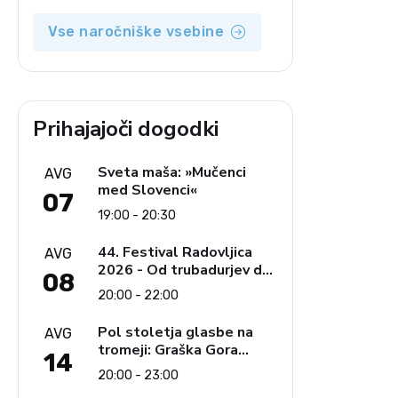
Vse naročniške vsebine
Prihajajoči dogodki
Sveta maša: »Mučenci
AVG
med Slovenci«
07
19:00 - 20:30
44. Festival Radovljica
AVG
2026 - Od trubadurjev do
08
Brahmsa
20:00 - 22:00
Pol stoletja glasbe na
AVG
tromeji: Graška Gora
14
obeležuje 50. jubilejni
20:00 - 23:00
festival narodno-zabavne