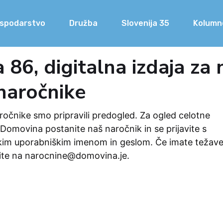
spodarstvo
Družba
Slovenija 35
Kolumn
86, digitalna izdaja za 
naročnike
očnike smo pripravili predogled. Za ogled celotne
Domovina postanite naš naročnik in se prijavite s
kim uporabniškim imenom in geslom. Če imate težav
ite na
narocnine@domovina.je
.