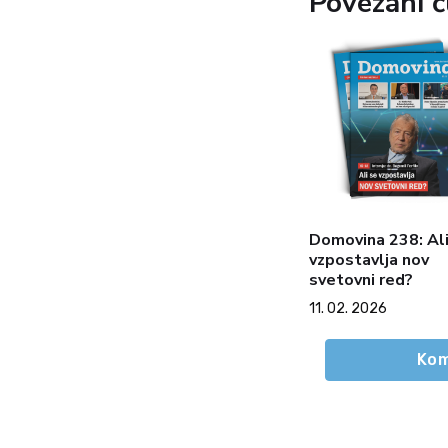
Povezani č
Domovina 238: Ali
vzpostavlja nov
svetovni red?
11. 02. 2026
Kom