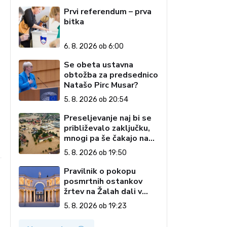
predsednice Republike
Prvi referendum – prva
Slovenije
bitka
6. 8. 2026 ob 6:00
Se obeta ustavna
obtožba za predsednico
Natašo Pirc Musar?
5. 8. 2026 ob 20:54
Preseljevanje naj bi se
približevalo zaključku,
mnogi pa še čakajo na
domove
5. 8. 2026 ob 19:50
Pravilnik o pokopu
posmrtnih ostankov
žrtev na Žalah dali v
javno razpravo
5. 8. 2026 ob 19:23