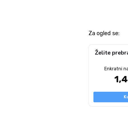
Za ogled se:
Želite prebr
Enkratni n
1,
K