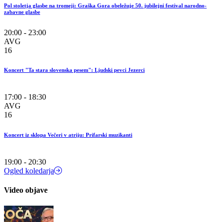
Pol stoletja glasbe na tromeji: Graška Gora obeležuje 50. jubilejni festival narodno-
zabavne glasbe
20:00 - 23:00
AVG
16
Koncert "Ta stara slovenska pesem": Ljudski pevci Jezerci
17:00 - 18:30
AVG
16
Koncert iz sklopa Večeri v atriju: Prifarski muzikanti
19:00 - 20:30
Ogled koledarja
Video objave