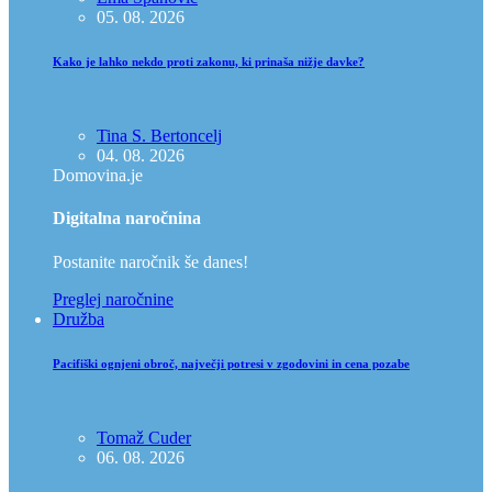
05. 08. 2026
Kako je lahko nekdo proti zakonu, ki prinaša nižje davke?
Tina S. Bertoncelj
04. 08. 2026
Domovina.je
Digitalna naročnina
Postanite naročnik še danes!
Preglej naročnine
Družba
Pacifiški ognjeni obroč, največji potresi v zgodovini in cena pozabe
Tomaž Cuder
06. 08. 2026