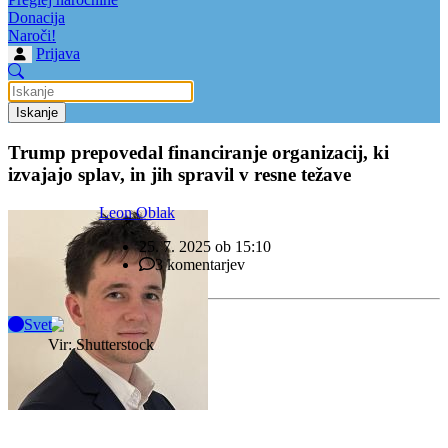
Donacija
Naroči!
Prijava
Iskanje
Trump prepovedal financiranje organizacij, ki
izvajajo splav, in jih spravil v resne težave
Leon Oblak
25. 7. 2025 ob 15:10
3 komentarjev
Svet
Vir: Shutterstock