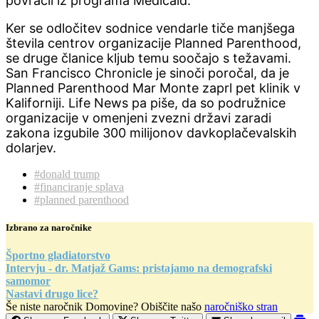
povračil iz programa Medicaid.
Ker se odločitev sodnice vendarle tiče manjšega
števila centrov organizacije Planned Parenthood,
se druge članice kljub temu soočajo s težavami.
San Francisco Chronicle je sinoči poročal, da je
Planned Parenthood Mar Monte zaprl pet klinik v
Kaliforniji. Life News pa piše, da so podružnice
organizacije v omenjeni zvezni državi zaradi
zakona izgubile 300 milijonov davkoplačevalskih
dolarjev.
#donald trump
#financiranje splava
#planned parenthood
Izbrano za naročnike
Športno gladiatorstvo
Intervju - dr. Matjaž Gams: pristajamo na demografski
samomor
Nastavi drugo lice?
Še niste naročnik Domovine? Obiščite našo
naročniško stran