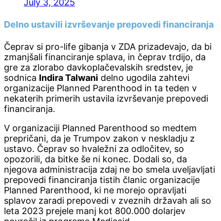
July 3, 2025
Delno ustavili izvrševanje prepovedi financiranja
Čeprav si pro-life gibanja v ZDA prizadevajo, da bi
zmanjšali financiranje splava, in čeprav trdijo, da
gre za zlorabo davkoplačevalskih sredstev, je
sodnica
Indira Talwani
delno ugodila zahtevi
organizacije Planned Parenthood in ta teden v
nekaterih primerih ustavila izvrševanje prepovedi
financiranja.
V organizaciji Planned Parenthood so medtem
prepričani, da je Trumpov zakon v neskladju z
ustavo. Čeprav so hvaležni za odločitev, so
opozorili, da bitke še ni konec. Dodali so, da
njegova administracija zdaj ne bo smela uveljavljati
prepovedi financiranja tistih članic organizacije
Planned Parenthood, ki ne morejo opravljati
splavov zaradi prepovedi v zveznih državah ali so
leta 2023 prejele manj kot 800.000 dolarjev