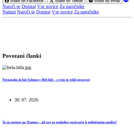
Share on Facebook
Share on Twitter
Share by email
Naroči se
Doniraj
Vse novice
Za naročnike
Natisni
Naroči se
Doniraj
Vse novice
Za naročnike
Povezani članki
Netanjahu in bin Salman v Beli hiši – o čem so tekli pogovori
30. 07. 2026
Še en atentat na Trumpa – ali gre za posledico pozivanja k političnemu nasilju?