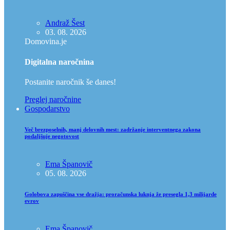
Andraž Šest
03. 08. 2026
Domovina.je
Digitalna naročnina
Postanite naročnik še danes!
Preglej naročnine
Gospodarstvo
Več brezposelnih, manj delovnih mest: zadržanje interventnega zakona
podaljšuje negotovost
Ema Španovič
05. 08. 2026
Golobova zapuščina vse dražja: proračunska luknja že presegla 1,3 milijarde
evrov
Ema Španovič