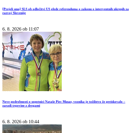
[Prejeli smo] SLS ob odločitvi US glede referenduma o zakonu o interventnih ukrepih za
razvoj Slovenije
6. 8. 2026 ob 11:07
Nove podrobnosti o sopotnici Nataše Pirc Musar, voznika je tožilstvo že preiskovalo –
zaradi trgovine z drogami
6. 8. 2026 ob 10:44