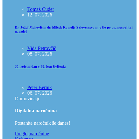
Tomaž Cuder
12. 07. 2026
Dr. Jožef Muhovič in dr. Milček Komelj: S slovenstvom je šlo po osamosvojitvi
navzdol
Vida Petrovčič
08. 07. 2026
35. rojstni dan v 78. letu življenja
Peter Bernik
06. 07. 2026
Domovina.je
Digitalna naročnina
Postanite naročnik še danes!
Preglej naročnine