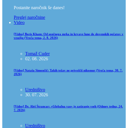
Postanite naročnik še danes!
Preglej naročnine
Video
[Video] Boris Kham: Od sončnega mrka in krvave lune do slovenskih pečatov v
vesolju (Vroča tema, 2. 8. 2026)
Tomaž Cuder
02. 08. 2026
[Video] Nataša Simončič: Takih težav ne privoščiš nikomur (Vroča tema, 30. 7.
2026)
Uredništvo
30. 07. 2026
[Video] Dr. Aleš Štrancar: »Globalna vas« je zatiranje vseh (Odmev tedna, 24.
7. 2026)
Uredništvo