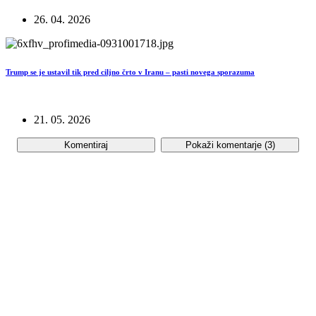
26. 04. 2026
Trump se je ustavil tik pred ciljno črto v Iranu – pasti novega sporazuma
21. 05. 2026
Komentiraj
Pokaži komentarje (
3
)