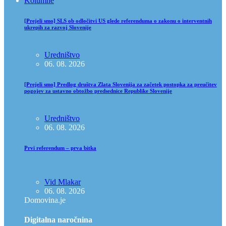
Kolumne
[Prejeli smo] SLS ob odločitvi US glede referenduma o zakonu o interventnih
ukrepih za razvoj Slovenije
Uredništvo
06. 08. 2026
[Prejeli smo] Predlog društva Zlata Slovenija za začetek postopka za preučitev
pogojev za ustavno obtožbo predsednice Republike Slovenije
Uredništvo
06. 08. 2026
Prvi referendum – prva bitka
Vid Mlakar
06. 08. 2026
Domovina.je
Digitalna naročnina