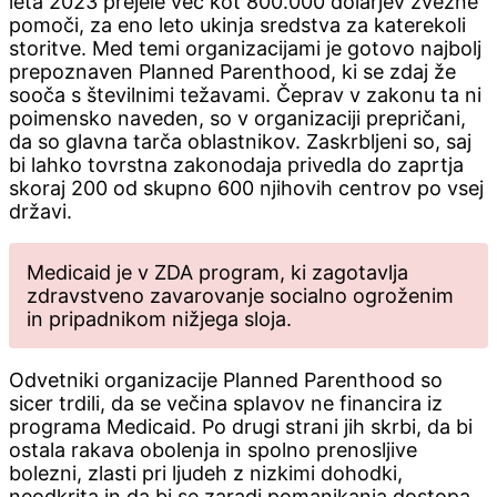
leta 2023 prejele več kot 800.000 dolarjev zvezne
pomoči, za eno leto ukinja sredstva za katerekoli
storitve. Med temi organizacijami je gotovo najbolj
prepoznaven Planned Parenthood, ki se zdaj že
sooča s številnimi težavami. Čeprav v zakonu ta ni
poimensko naveden, so v organizaciji prepričani,
da so glavna tarča oblastnikov. Zaskrbljeni so, saj
bi lahko tovrstna zakonodaja privedla do zaprtja
skoraj 200 od skupno 600 njihovih centrov po vsej
državi.
Medicaid je v ZDA program, ki zagotavlja
zdravstveno zavarovanje socialno ogroženim
in pripadnikom nižjega sloja.
Odvetniki organizacije Planned Parenthood so
sicer trdili, da se večina splavov ne financira iz
programa Medicaid. Po drugi strani jih skrbi, da bi
ostala rakava obolenja in spolno prenosljive
bolezni, zlasti pri ljudeh z nizkimi dohodki,
neodkrita in da bi se zaradi pomanjkanja dostopa