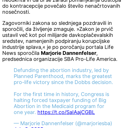
do kontracepcije povečalo število nenačrtovanih
nosečnosti.
Zagovorniki zakona so slednjega pozdravili in
sporočili, da življenje zmaguje. »Zakon je prvič
ustavil več kot pol milijarde davkoplačevalskih
sredstev, namenjenih podpiranju korupcijske
industrije splava,« je po poročanju portala Life
News sporočila
Marjorie Dannenfelser
,
predsednica organizacije SBA Pro-Life America.
Defunding the abortion industry, led by
Planned Parenthood, marks the greatest
pro-life victory since the Dobbs decision.
For the first time in history, Congress is
halting forced taxpayer funding of Big
Abortion in the Medicaid program for
one year.
https://t.co/SaIAajCGBL
— Marjorie Dannenfelser (@marjoriesba)