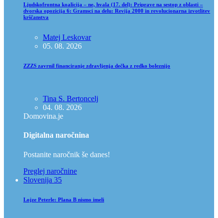
Ljudskofrontna koalicija – ne, hvala (17. del): Priprave na sestop z oblasti –
dvorska opozicija 6: Gramsci na delu: Revija 2000 in revolucionarna izvotlitev
krščanstva
Matej Leskovar
05. 08. 2026
ZZZS zavrnil financiranje zdravljenja dečka z redko boleznijo
Tina S. Bertoncelj
04. 08. 2026
Domovina.je
Digitalna naročnina
Postanite naročnik še danes!
Preglej naročnine
Slovenija 35
Lojze Peterle: Plana B nismo imeli