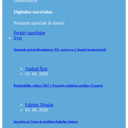
Domovina.je
Digitalna naročnina
Postanite naročnik še danes!
Preglej naročnine
Svet
Sestanek notranjih ministrov EU, razprava o Španiji in migracijah
Andraž Šest
05. 08. 2026
Predsedniške volitve 2027 v Franciji: politična ureditev Francije
Fabijan Tivadar
05. 08. 2026
Invazija na Ceuto in problem Zahodne Sahare