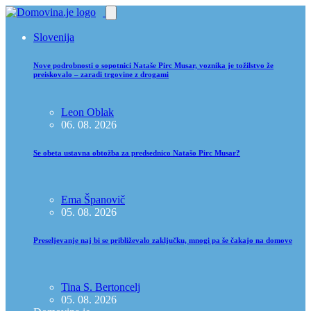
Slovenija
Nove podrobnosti o sopotnici Nataše Pirc Musar, voznika je tožilstvo že
preiskovalo – zaradi trgovine z drogami
Leon Oblak
06. 08. 2026
Se obeta ustavna obtožba za predsednico Natašo Pirc Musar?
Ema Španovič
05. 08. 2026
Preseljevanje naj bi se približevalo zaključku, mnogi pa še čakajo na domove
Tina S. Bertoncelj
05. 08. 2026