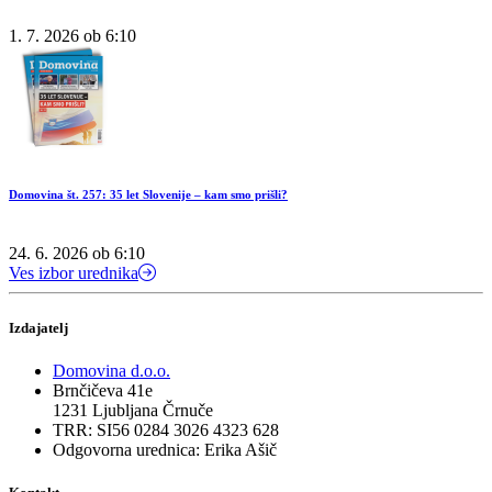
1. 7. 2026 ob 6:10
Domovina št. 257: 35 let Slovenije – kam smo prišli?
24. 6. 2026 ob 6:10
Ves izbor urednika
Izdajatelj
Domovina d.o.o.
Brnčičeva 41e
1231 Ljubljana Črnuče
TRR: SI56 0284 3026 4323 628
Odgovorna urednica:
Erika Ašič