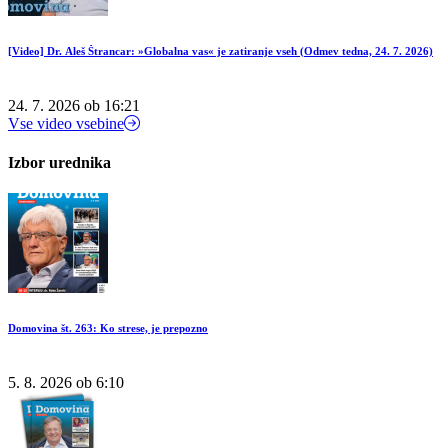
[Video] Dr. Aleš Štrancar: »Globalna vas« je zatiranje vseh (Odmev tedna, 24. 7. 2026)
24. 7. 2026 ob 16:21
Vse video vsebine
Izbor urednika
Domovina št. 263: Ko strese, je prepozno
5. 8. 2026 ob 6:10