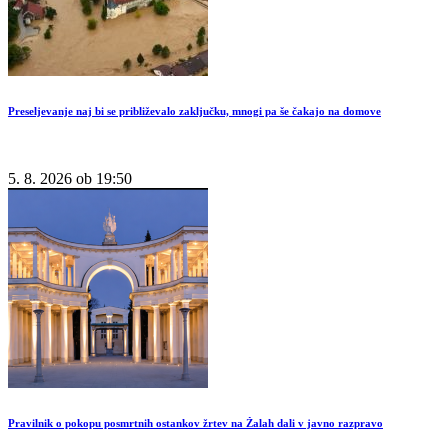
Preseljevanje naj bi se približevalo zaključku, mnogi pa še čakajo na domove
5. 8. 2026 ob 19:50
Pravilnik o pokopu posmrtnih ostankov žrtev na Žalah dali v javno razpravo