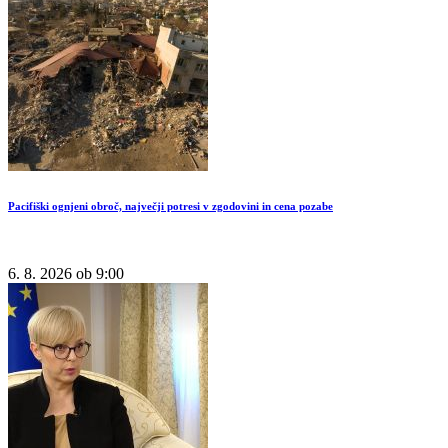
Pacifiški ognjeni obroč, največji potresi v zgodovini in cena pozabe
6. 8. 2026 ob 9:00