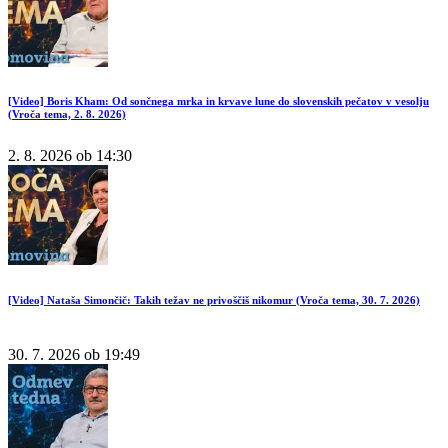
[Video] Boris Kham: Od sončnega mrka in krvave lune do slovenskih pečatov v vesolju
(Vroča tema, 2. 8. 2026)
2. 8. 2026 ob 14:30
[Video] Nataša Simončič: Takih težav ne privoščiš nikomur (Vroča tema, 30. 7. 2026)
30. 7. 2026 ob 19:49