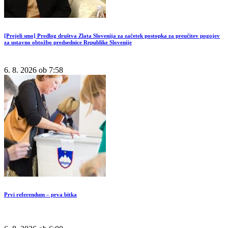
[Prejeli smo] Predlog društva Zlata Slovenija za začetek postopka za preučitev pogojev
za ustavno obtožbo predsednice Republike Slovenije
6. 8. 2026 ob 7:58
Prvi referendum – prva bitka