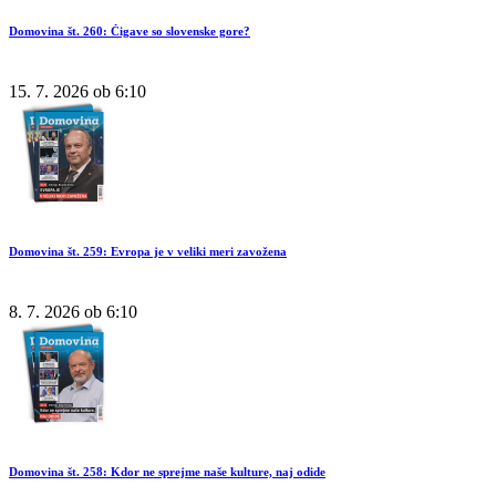
Domovina št. 260: Čigave so slovenske gore?
15. 7. 2026 ob 6:10
Domovina št. 259: Evropa je v veliki meri zavožena
8. 7. 2026 ob 6:10
Domovina št. 258: Kdor ne sprejme naše kulture, naj odide