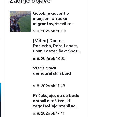
Zadnje objave
Golob je govoril o
manjšem pritisku
migrantov, številke
govorijo drugače
6. 8. 2026 ob 20:00
[Video] Domen
Pociecha, Pero Lenart,
Ervin Kostanjšek: Šport
specialcev (Vroča tema,
6. 8. 2026 ob 18:00
6. 8. 2026)
Vlada gradi
demografski sklad
6. 8. 2026 ob 17:48
Pričakujejo, da se bodo
ohranile rešitve, ki
zagotavljajo stabilno
davčno okolje
6. 8. 2026 ob 17:41