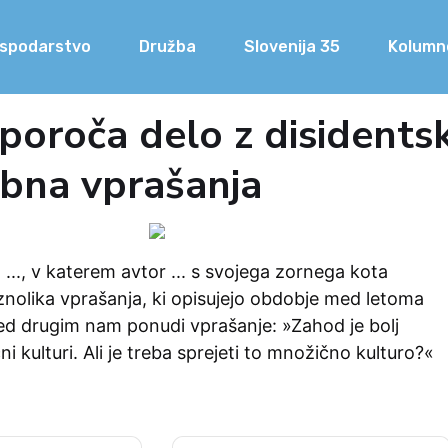
spodarstvo
Družba
Slovenija 35
Kolumn
poroča delo z disidents
na vprašanja
..., v katerem avtor ... s svojega zornega kota
znolika vprašanja, ki opisujejo obdobje med letoma
ed drugim nam ponudi vprašanje: »Zahod je bolj
i kulturi. Ali je treba sprejeti to množično kulturo?«