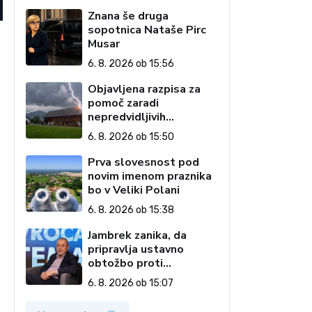
Znana še druga
sopotnica Nataše Pirc
Musar
6. 8. 2026 ob 15:56
Objavljena razpisa za
pomoč zaradi
nepredvidljivih
dogodkov na kmetiji
6. 8. 2026 ob 15:50
Prva slovesnost pod
novim imenom praznika
bo v Veliki Polani
6. 8. 2026 ob 15:38
Jambrek zanika, da
pripravlja ustavno
obtožbo proti
predsednici: To je
6. 8. 2026 ob 15:07
popolnoma neresnična
informacija