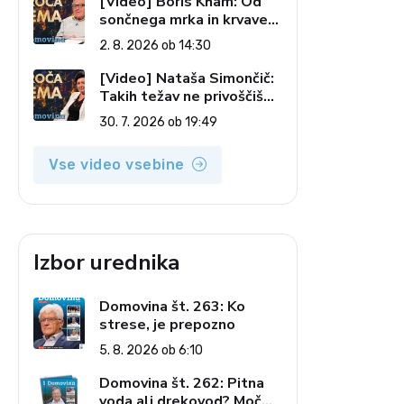
[Video] Boris Kham: Od
sončnega mrka in krvave
lune do slovenskih
2. 8. 2026 ob 14:30
pečatov v vesolju (Vroča
tema, 2. 8. 2026)
[Video] Nataša Simončič:
Takih težav ne privoščiš
nikomur (Vroča tema, 30.
30. 7. 2026 ob 19:49
7. 2026)
Vse video vsebine
Izbor urednika
Domovina št. 263: Ko
strese, je prepozno
5. 8. 2026 ob 6:10
Domovina št. 262: Pitna
voda ali drekovod? Moč