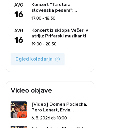
glasbe
Koncert "Ta stara
AVG
slovenska pesem":
16
Ljudski pevci Jezerci
17:00 - 18:30
Koncert iz sklopa Večeri v
AVG
atriju: Prifarski muzikanti
16
19:00 - 20:30
Ogled koledarja
Video objave
[Video] Domen Pociecha,
Pero Lenart, Ervin
Kostanjšek: Šport
6. 8. 2026 ob 18:00
specialcev (Vroča tema, 6.
8. 2026)