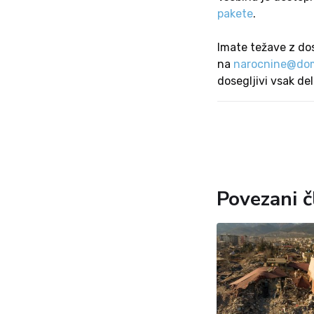
pakete
.
Imate težave z do
na
narocnine@dom
dosegljivi vsak de
Povezani č