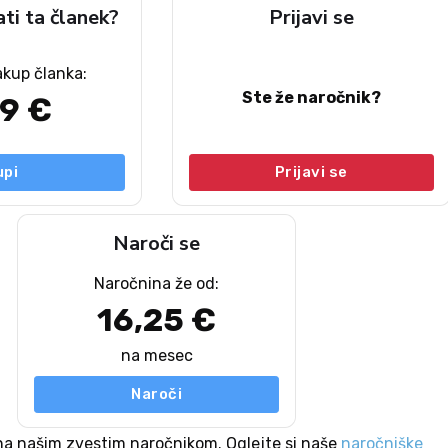
ati ta članek?
Prijavi se
akup članka:
Ste že naročnik?
49 €
upi
Prijavi se
Naroči se
Naročnina že od:
16,25 €
na mesec
Naroči
na našim zvestim naročnikom. Oglejte si naše
naročniške