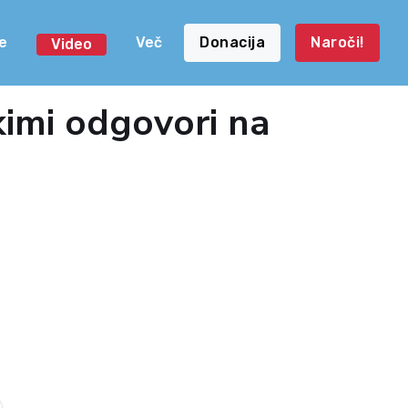
e
Več
Donacija
Naroči!
Video
kimi odgovori na