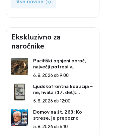
Vse novice
Ekskluzivno za
naročnike
Pacifiški ognjeni obroč,
največji potresi v
zgodovini in cena pozabe
6. 8. 2026 ob 9:00
Ljudskofrontna koalicija –
ne, hvala (17. del):
Priprave na sestop z
5. 8. 2026 ob 12:00
oblasti – dvorska
opozicija 6: Gramsci na
Domovina št. 263: Ko
delu: Revija 2000 in
strese, je prepozno
revolucionarna izvotlitev
5. 8. 2026 ob 6:10
krščanstva