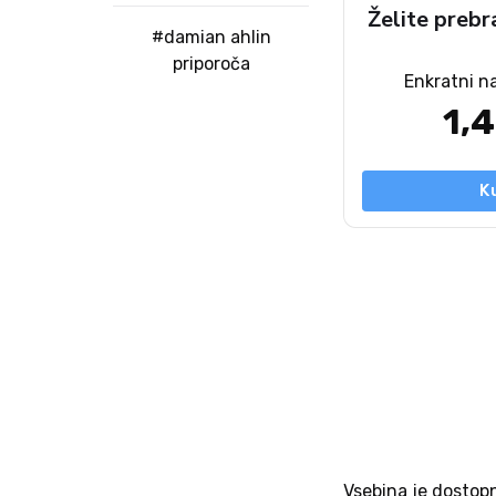
Želite prebr
#damian ahlin
priporoča
Enkratni n
1,
K
Vsebina je dostop