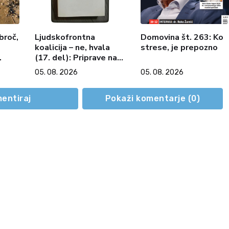
broč,
Ljudskofrontna
Domovina št. 263: Ko
koalicija – ne, hvala
strese, je prepozno
(17. del): Priprave na
sestop z oblasti –
05. 08. 2026
05. 08. 2026
dvorska opozicija 6:
Gramsci na delu: Revija
2000 in revolucionarna
entiraj
Pokaži komentarje (
0
)
izvotlitev krščanstva