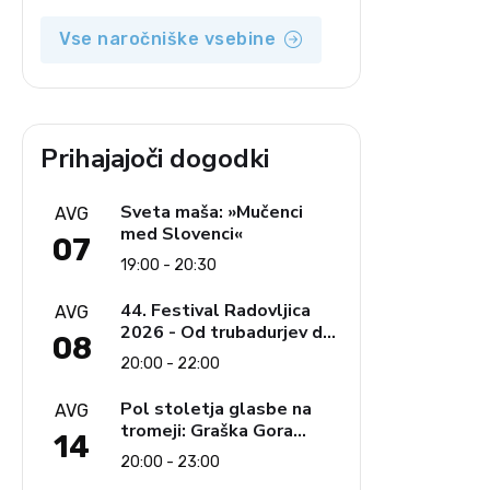
Vse naročniške vsebine
Prihajajoči dogodki
Sveta maša: »Mučenci
AVG
med Slovenci«
07
19:00 - 20:30
44. Festival Radovljica
AVG
2026 - Od trubadurjev do
08
Brahmsa
20:00 - 22:00
Pol stoletja glasbe na
AVG
tromeji: Graška Gora
14
obeležuje 50. jubilejni
20:00 - 23:00
festival narodno-zabavne