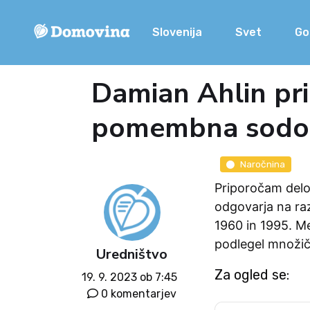
Slovenija
Svet
Go
Damian Ahlin pri
pomembna sodob
Naročnina
Priporočam delo 
odgovarja na ra
1960 in 1995. M
podlegel množičn
Uredništvo
Za ogled se:
19. 9. 2023 ob 7:45
0 komentarjev