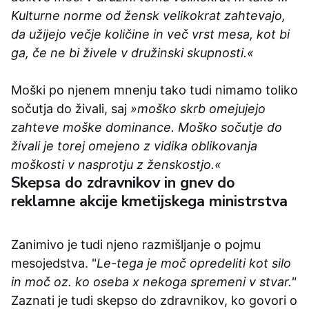
Kulturne norme od žensk velikokrat zahtevajo,
da užijejo večje količine in več vrst mesa, kot bi
ga, če ne bi živele v družinski skupnosti.«
Moški po njenem mnenju tako tudi nimamo toliko
sočutja do živali, saj
»moško skrb omejujejo
zahteve moške dominance. Moško sočutje do
živali je torej omejeno z vidika oblikovanja
moškosti v nasprotju z ženskostjo.«
Skepsa do zdravnikov in gnev do
reklamne akcije kmetijskega ministrstva
Zanimivo je tudi njeno razmišljanje o pojmu
mesojedstva. "
Le-tega je moč opredeliti kot silo
in moč oz. ko oseba x nekoga spremeni v stvar."
Zaznati je tudi skepso do zdravnikov, ko govori o