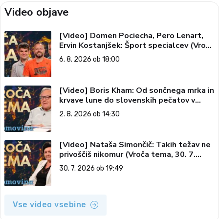
Video objave
[Video] Domen Pociecha, Pero Lenart,
Ervin Kostanjšek: Šport specialcev (Vroča
tema, 6. 8. 2026)
6. 8. 2026 ob 18:00
[Video] Boris Kham: Od sončnega mrka in
krvave lune do slovenskih pečatov v
vesolju (Vroča tema, 2. 8. 2026)
2. 8. 2026 ob 14:30
[Video] Nataša Simončič: Takih težav ne
privoščiš nikomur (Vroča tema, 30. 7.
2026)
30. 7. 2026 ob 19:49
Vse video vsebine