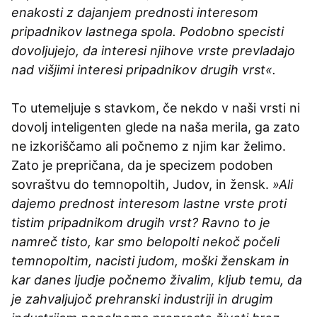
enakosti z dajanjem prednosti interesom
pripadnikov lastnega spola. Podobno specisti
dovoljujejo, da interesi njihove vrste prevladajo
nad višjimi interesi pripadnikov drugih vrst«.
To utemeljuje s stavkom, če nekdo v naši vrsti ni
dovolj inteligenten glede na naša merila, ga zato
ne izkoriščamo ali počnemo z njim kar želimo.
Zato je prepričana, da je specizem podoben
sovraštvu do temnopoltih, Judov, in žensk.
»Ali
dajemo prednost interesom lastne vrste proti
tistim pripadnikom drugih vrst? Ravno to je
namreč tisto, kar smo belopolti nekoč počeli
temnopoltim, nacisti judom, moški ženskam in
kar danes ljudje počnemo živalim, kljub temu, da
je zahvaljujoč prehranski industriji in drugim