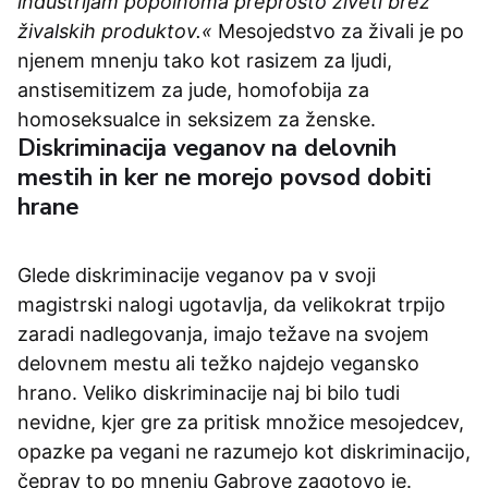
industrijam popolnoma preprosto živeti brez
živalskih produktov.«
Mesojedstvo za živali je po
njenem mnenju tako kot rasizem za ljudi,
anstisemitizem za jude, homofobija za
homoseksualce in seksizem za ženske.
Diskriminacija veganov na delovnih
mestih in ker ne morejo povsod dobiti
hrane
Glede diskriminacije veganov pa v svoji
magistrski nalogi ugotavlja, da velikokrat trpijo
zaradi nadlegovanja, imajo težave na svojem
delovnem mestu ali težko najdejo vegansko
hrano. Veliko diskriminacije naj bi bilo tudi
nevidne, kjer gre za pritisk množice mesojedcev,
opazke pa vegani ne razumejo kot diskriminacijo,
čeprav to po mnenju Gabrove zagotovo je.