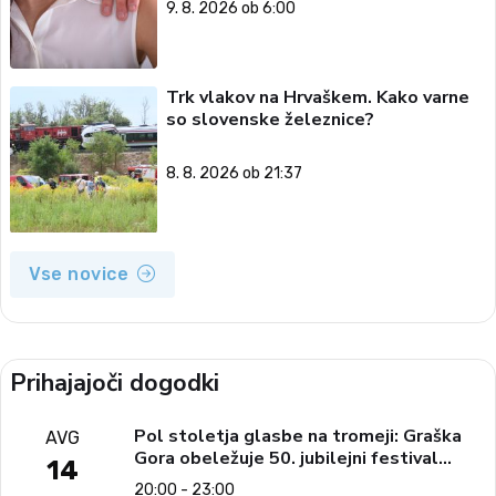
9. 8. 2026 ob 6:00
Trk vlakov na Hrvaškem. Kako varne
so slovenske železnice?
8. 8. 2026 ob 21:37
Vse novice
Prihajajoči dogodki
Pol stoletja glasbe na tromeji: Graška
AVG
Gora obeležuje 50. jubilejni festival
14
narodno-zabavne glasbe
20:00 - 23:00