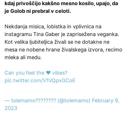
kdaj privoščijo kakšno mesno kosilo, upajo, da
je Golob ni prebral v celoti.
Nekdanja misica, lobistka in vplivnica na
instagramu Tina Gaber je zaprisežena veganka.
Kot velika ljubiteljica živali se ne dotakne ne
mesa ne nobene hrane živalskega izvora, recimo
mleka ali medu.
Can you feel the ❤ vibes?
pic.twitter.com/V1VQpxGCoE
— tolemamo???????? (@tolemamo)
February 9,
2023