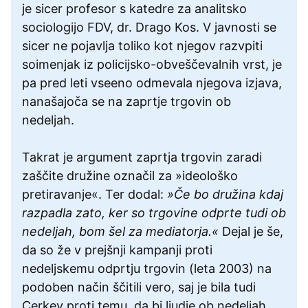
je sicer profesor s katedre za analitsko
sociologijo FDV, dr. Drago Kos. V javnosti se
sicer ne pojavlja toliko kot njegov razvpiti
soimenjak iz policijsko-obveščevalnih vrst, je
pa pred leti vseeno odmevala njegova izjava,
nanašajoča se na zaprtje trgovin ob
nedeljah.
Takrat je argument zaprtja trgovin zaradi
zaščite družine označil za »ideološko
pretiravanje«. Ter dodal:
»Če bo družina kdaj
razpadla zato, ker so trgovine odprte tudi ob
nedeljah, bom šel za mediatorja.«
Dejal je še,
da so že v prejšnji kampanji proti
nedeljskemu odprtju trgovin (leta 2003) na
podoben način ščitili vero, saj je bila tudi
Cerkev proti temu, da bi ljudje ob nedeljah