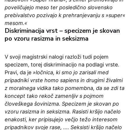
poveličujejo meso ter posledično slovensko
prebivalstvo pozivajo k prehranjevanju s »super«
mesom.«
Diskriminacija vrst – specizem je skovan
po vzoru rasizma in seksizma
V svoji magistrski nalogi razloži tudi pojem
specizem, torej diskriminacijo na podlagi vrste.
Pravi, da je
»ločnica, ki smo jo zarisali med
pripadniki vrste homo sapiens in drugimi živalmi
z moralnega vidika tako pomembna, da se zdi ta
koncept tako rekoč zamenljiv s pojmom
človeškega šovinizma. Specizem je skovan po
vzoru rasizma in seksizma. Rasisti kršijo načelo
enakosti, ker pripisujejo večjo težo interesom
pripadnikov svoje rase, …. Seksisti kršijo načelo