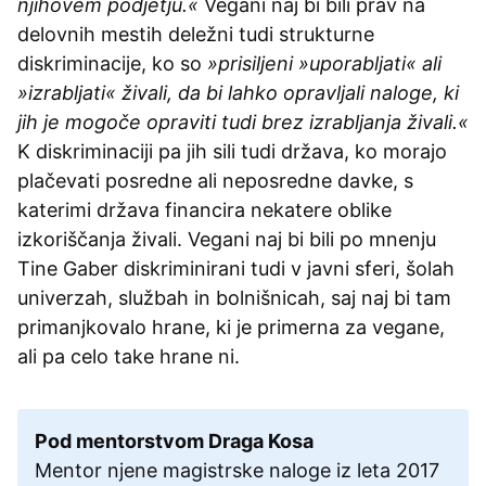
njihovem podjetju.«
Vegani naj bi bili prav na
delovnih mestih deležni tudi strukturne
diskriminacije, ko so
»prisiljeni »uporabljati« ali
»izrabljati« živali, da bi lahko opravljali naloge, ki
jih je mogoče opraviti tudi brez izrabljanja živali.«
K diskriminaciji pa jih sili tudi država, ko morajo
plačevati posredne ali neposredne davke, s
katerimi država financira nekatere oblike
izkoriščanja živali. Vegani naj bi bili po mnenju
Tine Gaber diskriminirani tudi v javni sferi, šolah
univerzah, službah in bolnišnicah, saj naj bi tam
primanjkovalo hrane, ki je primerna za vegane,
ali pa celo take hrane ni.
Pod mentorstvom Draga Kosa
Mentor njene magistrske naloge iz leta 2017