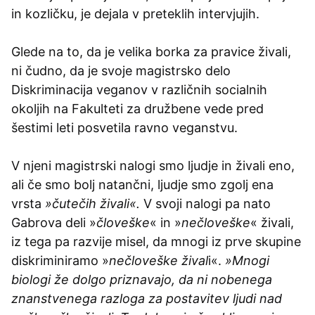
in kozličku, je dejala v preteklih intervjujih.
Glede na to, da je velika borka za pravice živali,
ni čudno, da je svoje magistrsko delo
Diskriminacija veganov v različnih socialnih
okoljih na Fakulteti za družbene vede pred
šestimi leti posvetila ravno veganstvu.
V njeni magistrski nalogi smo ljudje in živali eno,
ali če smo bolj natančni, ljudje smo zgolj ena
vrsta
»čutečih živali«.
V svoji nalogi pa nato
Gabrova deli »
človeške
« in »
nečloveške
« živali,
iz tega pa razvije misel, da mnogi iz prve skupine
diskriminiramo »
nečloveške žival
i«.
»Mnogi
biologi že dolgo priznavajo, da ni nobenega
znanstvenega razloga za postavitev ljudi nad