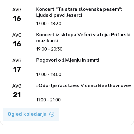
Koncert "Ta stara slovenska pesem":
AVG
Ljudski pevci Jezerci
16
17:00 - 18:30
Koncert iz sklopa Večeri v atriju: Prifarski
AVG
muzikanti
16
19:00 - 20:30
Pogovori o življenju in smrti
AVG
17
17:00 - 18:00
»Odprtje razstave: V senci Beethovnove«
AVG
21
11:00 - 21:00
Ogled koledarja