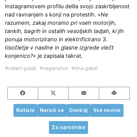
Instagramovem profilu delila svojo zaskrbljenost
nad ravnanjem s konji na protestih. »
Ne
razumem, zakaj moramo pri vseh motorjih,
tankih, bagrih in ostalih vesoljskih ladjah, ki jih
ponuja motorizirano in elektrificirano 3.
tisočletje v nasilne in glasne izgrede vlečt
konjenico?«
je zapisala takrat.
#robert golob
#veganstvo
#tina gaber
Share on Facebook
Share on Twitter
Share by email
Natisni
Naroči se
Doniraj
Vse novice
Za naročnike