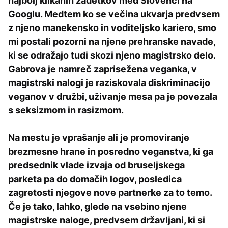
najbolj klikanih zadetkov med Slovenci na
Googlu. Medtem ko se večina ukvarja predvsem
z njeno manekensko in voditeljsko kariero, smo
mi postali pozorni na njene prehranske navade,
ki se odražajo tudi skozi njeno magistrsko delo.
Gabrova je namreč zaprisežena veganka, v
magistrski nalogi je raziskovala diskriminacijo
veganov v družbi, uživanje mesa pa je povezala
s seksizmom in rasizmom.
Na mestu je vprašanje ali je promoviranje
brezmesne hrane in posredno veganstva, ki ga
predsednik vlade izvaja od bruseljskega
parketa pa do domačih logov, posledica
zagretosti njegove nove partnerke za to temo.
Če je tako, lahko, glede na vsebino njene
magistrske naloge, predvsem državljani, ki si