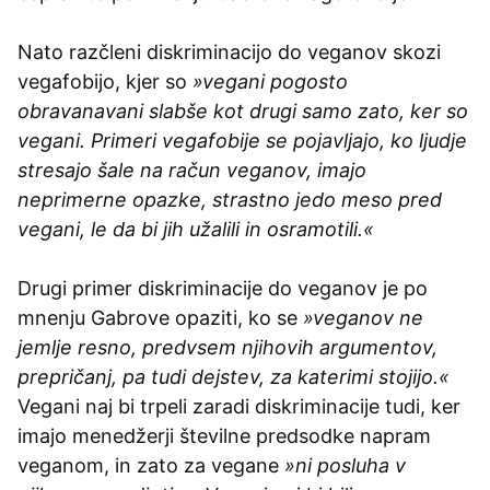
Nato razčleni diskriminacijo do veganov skozi
vegafobijo, kjer so
»vegani pogosto
obravanavani slabše kot drugi samo zato, ker so
vegani. Primeri vegafobije se pojavljajo, ko ljudje
stresajo šale na račun veganov, imajo
neprimerne opazke, strastno jedo meso pred
vegani, le da bi jih užalili in osramotili.«
Drugi primer diskriminacije do veganov je po
mnenju Gabrove opaziti, ko se
»veganov ne
jemlje resno, predvsem njihovih argumentov,
prepričanj, pa tudi dejstev, za katerimi stojijo.«
Vegani naj bi trpeli zaradi diskriminacije tudi, ker
imajo menedžerji številne predsodke napram
veganom, in zato za vegane
»ni posluha v