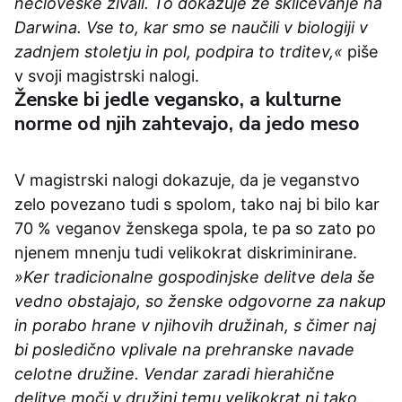
nečloveške živali. To dokazuje že sklicevanje na
Darwina. Vse to, kar smo se naučili v biologiji v
zadnjem stoletju in pol, podpira to trditev,«
piše
v svoji magistrski nalogi.
Ženske bi jedle vegansko, a kulturne
norme od njih zahtevajo, da jedo meso
V magistrski nalogi dokazuje, da je veganstvo
zelo povezano tudi s spolom, tako naj bi bilo kar
70 % veganov ženskega spola, te pa so zato po
njenem mnenju tudi velikokrat diskriminirane.
»Ker tradicionalne gospodinjske delitve dela še
vedno obstajajo, so ženske odgovorne za nakup
in porabo hrane v njihovih družinah, s čimer naj
bi posledično vplivale na prehranske navade
celotne družine. Vendar zaradi hierahične
delitve moči v družini temu velikokrat ni tako …