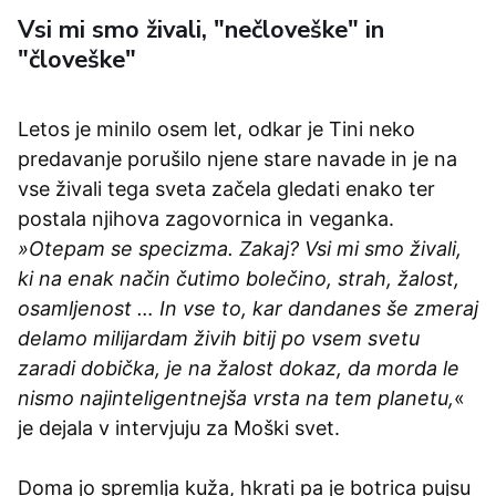
Vsi mi smo živali, "nečloveške" in
"človeške"
Letos je minilo osem let, odkar je Tini neko
predavanje porušilo njene stare navade in je na
vse živali tega sveta začela gledati enako ter
postala njihova zagovornica in veganka.
»Otepam se specizma. Zakaj? Vsi mi smo živali,
ki na enak način čutimo bolečino, strah, žalost,
osamljenost … In vse to, kar dandanes še zmeraj
delamo milijardam živih bitij po vsem svetu
zaradi dobička, je na žalost dokaz, da morda le
nismo najinteligentnejša vrsta na tem planetu,
«
je dejala v intervjuju za Moški svet.
Doma jo spremlja kuža, hkrati pa je botrica pujsu