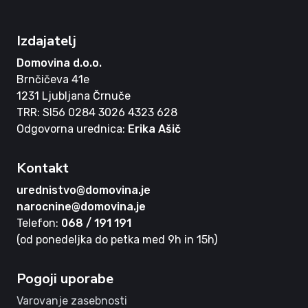
Izdajatelj
Domovina d.o.o.
Brnčičeva 41e
1231 Ljubljana Črnuče
TRR: SI56 0284 3026 4323 628
Odgovorna urednica:
Erika Ašič
Kontakt
urednistvo@domovina.je
narocnine@domovina.je
Telefon:
068 / 191 191
(od ponedeljka do petka med 9h in 15h)
Pogoji uporabe
Varovanje zasebnosti