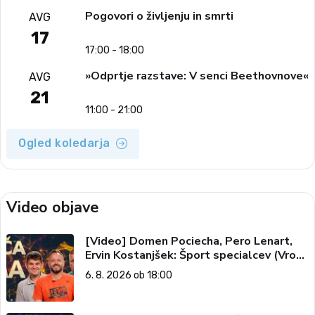
Pogovori o življenju in smrti
AVG
17
17:00 - 18:00
»Odprtje razstave: V senci Beethovnove«
AVG
21
11:00 - 21:00
Ogled koledarja
Video objave
[Video] Domen Pociecha, Pero Lenart,
Ervin Kostanjšek: Šport specialcev (Vroča
tema, 6. 8. 2026)
6. 8. 2026 ob 18:00