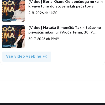
[Video] Boris Kham: Od sončnega mrka in
krvave lune do slovenskih pečatov v
vesolju (Vroča tema, 2. 8. 2026)
2. 8. 2026 ob 14:30
[Video] Nataša Simončič: Takih težav ne
privoščiš nikomur (Vroča tema, 30. 7.
2026)
30. 7. 2026 ob 19:49
Vse video vsebine