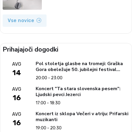
Vse novice
Prihajajoči dogodki
Pol stoletja glasbe na tromeji: Graška
AVG
Gora obeležuje 50. jubilejni festival
14
narodno-zabavne glasbe
20:00 - 23:00
Koncert "Ta stara slovenska pesem":
AVG
Ljudski pevci Jezerci
16
17:00 - 18:30
Koncert iz sklopa Večeri v atriju: Prifarski
AVG
muzikanti
16
19:00 - 20:30