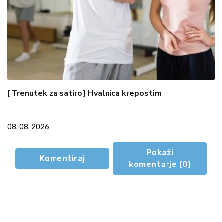
[Trenutek za satiro] Hvalnica krepostim
08. 08. 2026
Pokaži
Komentiraj
komentarje (
0
)