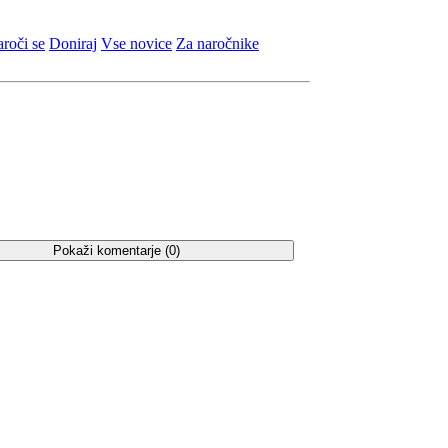
roči se
Doniraj
Vse novice
Za naročnike
Pokaži komentarje (
0
)