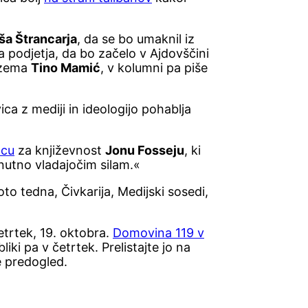
ša Štrancarja
, da se bo umaknil iz
a podjetja, da bo začelo v Ajdovščini
vzema
Tino Mamić
, v kolumni pa piše
ca z mediji in ideologijo pohablja
ncu
za književnost
Jonu Fosseju
, ki
enutno vladajočim silam.«
oto tedna, Čivkarija, Medijski sosedi,
četrtek, 19. oktobra.
Domovina 119 v
iki pa v četrtek. Prelistajte jo na
te predogled.