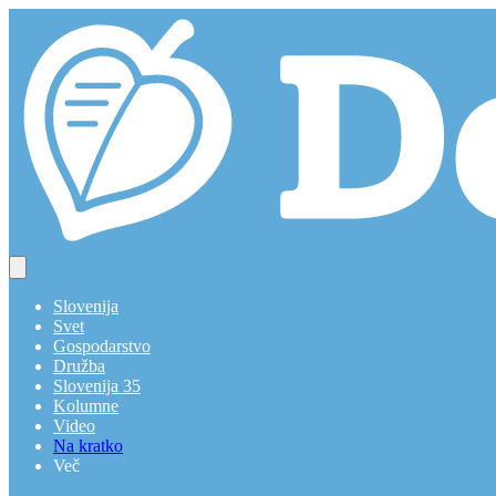
Slovenija
Svet
Gospodarstvo
Družba
Slovenija 35
Kolumne
Video
Na kratko
Več