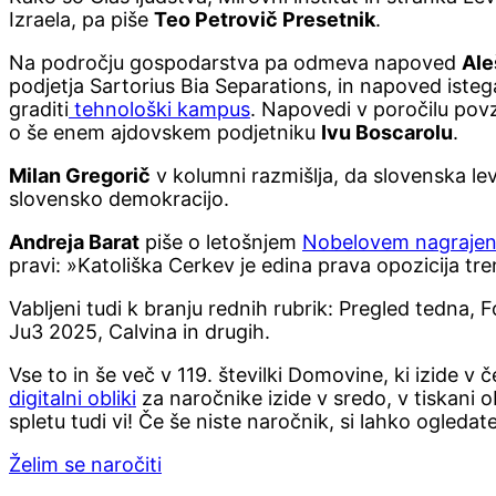
Izraela, pa piše
Teo Petrovič Presetnik
.
Na področju gospodarstva pa odmeva napoved
Ale
podjetja Sartorius Bia Separations, in napoved isteg
graditi
tehnološki kampus
. Napovedi v poročilu po
o še enem ajdovskem podjetniku
Ivu Boscarolu
.
Milan Gregorič
v kolumni razmišlja, da slovenska levi
slovensko demokracijo.
Andreja Barat
piše o letošnjem
Nobelovem nagraje
pravi: »Katoliška Cerkev je edina prava opozicija tr
Vabljeni tudi k branju rednih rubrik: Pregled tedna, F
Ju3 2025, Calvina in drugih.
Vse to in še več v 119. številki Domovine, ki izide v 
digitalni obliki
za naročnike izide v sredo, v tiskani obl
spletu tudi vi! Če še niste naročnik, si lahko ogleda
Želim se naročiti