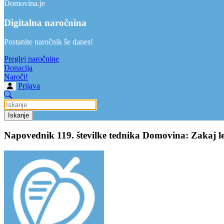
Domovina.je
Digitalna naročnina
Postanite naročnik še danes!
Preglej naročnine
Donacija
Naroči!
Prijava
Iskanje
Napovednik 119. številke tednika Domovina: Zakaj levi