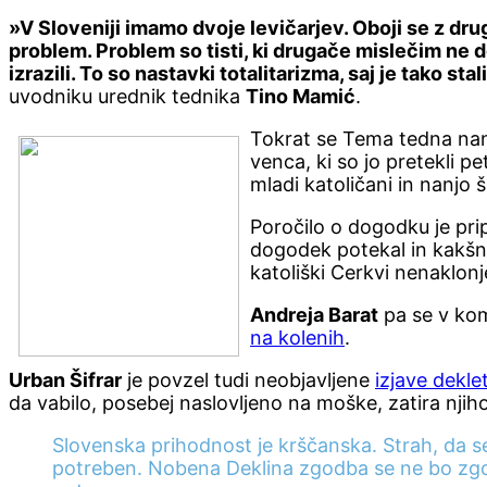
»V Sloveniji imamo dvoje levičarjev. Oboji se z drug
problem. Problem so tisti, ki drugače mislečim ne d
izrazili. To so nastavki totalitarizma, saj je tako st
uvodniku urednik tednika
Tino Mamić
.
Tokrat se Tema tedna nan
venca, ki so jo pretekli p
mladi katoličani in nanjo
Poročilo o dogodku je pri
dogodek potekal in kakšni
katoliški Cerkvi nenaklonj
Andreja Barat
pa se v kom
na kolenih
.
Urban Šifrar
je povzel tudi neobjavljene
izjave dekle
da vabilo, posebej naslovljeno na moške, zatira nji
Slovenska prihodnost je krščanska. Strah, da se
potreben. Nobena Deklina zgodba se ne bo zgod