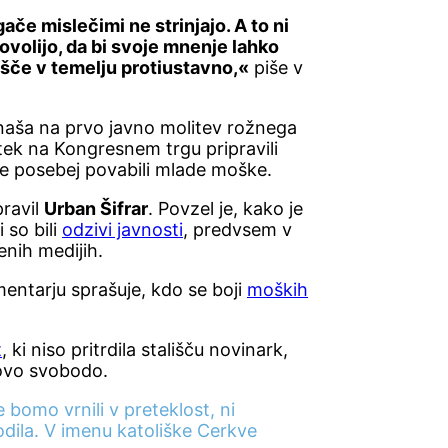
ače mislečimi ne strinjajo. A to ni
ovolijo, da bi svoje mnenje lahko
ališče v temelju protiustavno,«
piše v
aša na prvo javno molitev rožnega
etek na Kongresnem trgu pripravili
 še posebej povabili mlade moške.
pravil
Urban Šifrar
. Povzel je, kako je
 so bili
odzivi javnosti
, predvsem v
enih medijih.
entarju sprašuje, kdo se boji
moških
t
, ki niso pritrdila stališču novinark,
hovo svobodo.
 bomo vrnili v preteklost, ni
ila. V imenu katoliške Cerkve