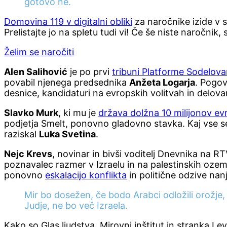
gotovo ne.
Domovina 119 v digitalni obliki
za naročnike izide v sr
Prelistajte jo na spletu tudi vi! Če še niste naročnik,
Želim se naročiti
Alen Salihović
je po prvi
tribuni Platforme Sodelova
povabil njenega predsednika
Anžeta Logarja
. Pogov
desnice, kandidaturi na evropskih volitvah in delov
Slavko Murk
, ki mu je
država dolžna 10 milijonov ev
podjetja Smelt, ponovno gladovno stavka. Kaj vse se
raziskal
Luka Svetina
.
Nejc Krevs
, novinar in bivši voditelj Dnevnika na RT
poznavalec razmer v Izraelu in na palestinskih ozemlj
ponovno
eskalacijo konflikta
in politične odzive nanj
Mir bo dosežen, če bodo Arabci odložili orožje,
Judje, ne bo več Izraela.
Kako so Glas ljudstva, Mirovni inštitut in stranka Lev