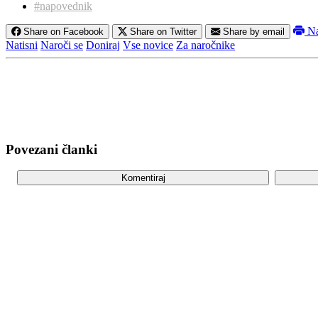
#napovednik
Na
Share on Facebook
Share on Twitter
Share by email
Natisni
Naroči se
Doniraj
Vse novice
Za naročnike
Povezani članki
Komentiraj