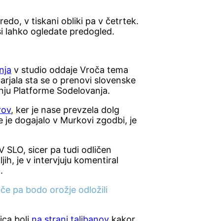
edo, v tiskani obliki pa v četrtek.
 si lahko ogledate predogled.
nja
v studio oddaje Vroča tema
arjala sta se o prenovi slovenske
anju Platforme Sodelovanja.
rov
, ker je nase prevzela dolg
 je dogajalo v Murkovi zgodbi, je
V SLO, sicer pa tudi odličen
ih, je v intervjuju komentiral
.
 če pa bodo orožje odložili
ica bolj
na strani talibanov
kakor