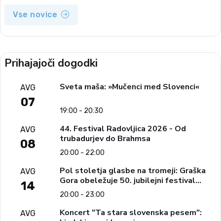
Vse novice
Prihajajoči dogodki
Sveta maša: »Mučenci med Slovenci«
AVG
07
19:00 - 20:30
44. Festival Radovljica 2026 - Od
AVG
trubadurjev do Brahmsa
08
20:00 - 22:00
Pol stoletja glasbe na tromeji: Graška
AVG
Gora obeležuje 50. jubilejni festival
14
narodno-zabavne glasbe
20:00 - 23:00
Koncert "Ta stara slovenska pesem":
AVG