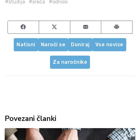
#študija
#sreča
#odnosi
Share on Facebook
Share on Twitter
Share by email
Natisni
Naroči se
Doniraj
Vse novice
Za naročnike
Povezani članki