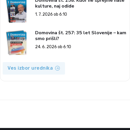
Domovina št. 258: Kdor ne sprejme naše
kulture, naj odide
1. 7. 2026 ob 6:10
Domovina št. 257: 35 let Slovenije – kam
smo prišli?
24. 6. 2026 ob 6:10
Ves izbor urednika