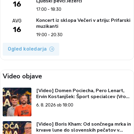
Ljudski pevci Jezerci
16
17:00 - 18:30
Koncert iz sklopa Večeri v atriju: Prifarski
AVG
muzikanti
16
19:00 - 20:30
Ogled koledarja
Video objave
[Video] Domen Pociecha, Pero Lenart,
Ervin Kostanjšek: Šport specialcev (Vroča
tema, 6. 8. 2026)
6. 8. 2026 ob 18:00
[Video] Boris Kham: Od sončnega mrka in
krvave lune do slovenskih pečatov v