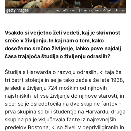
Vsakdo si verjetno želi vedeti, kaj je skrivnost
sreče v življenju. In kaj nam o tem, kako
dosežemo srečno življenje, lahko pove najdalj
časa trajajoča študija o življenju odraslih?
Študija s Harwarda o razvoju odraslih, ki taja že
tri četrt stoletja in se je tako začela že leta 1938,
je sledila življenju 724 moškim od njihovih
najstniških let vse življenje do njihove starosti, in
sicer se je osredotočila na dve skupine fantov -
prva skupina so bili študentje na Harvardu, druga
skupina pa je vključevala fante iz najrevnejših
predelov Bostona, ki so živeli v depriviligiranih in