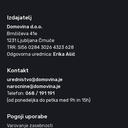
Izdajatelj
Domovina d.o.o.
Brnčičeva 41e
1231 Ljubljana Črnuče
TRR: SI56 0284 3026 4323 628
Odgovorna urednica:
Erika Ašič
Kontakt
urednistvo@domovina.je
narocnine@domovina.je
Telefon:
068 / 191 191
(od ponedeljka do petka med 9h in 15h)
Pogoji uporabe
Varovanje zasebnosti