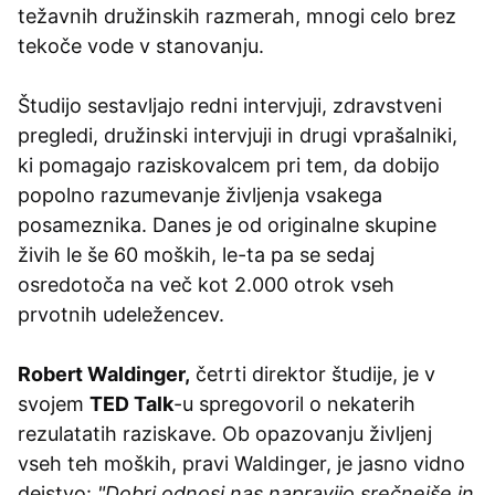
težavnih družinskih razmerah, mnogi celo brez
tekoče vode v stanovanju.
Študijo sestavljajo redni intervjuji, zdravstveni
pregledi, družinski intervjuji in drugi vprašalniki,
ki pomagajo raziskovalcem pri tem, da dobijo
popolno razumevanje življenja vsakega
posameznika. Danes je od originalne skupine
živih le še 60 moških, le-ta pa se sedaj
osredotoča na več kot 2.000 otrok vseh
prvotnih udeležencev.
Robert Waldinger,
četrti direktor študije, je v
svojem
TED Talk
-u spregovoril o nekaterih
rezulatatih raziskave. Ob opazovanju življenj
vseh teh moških, pravi Waldinger, je jasno vidno
dejstvo:
"Dobri odnosi nas napravijo srečnejše in