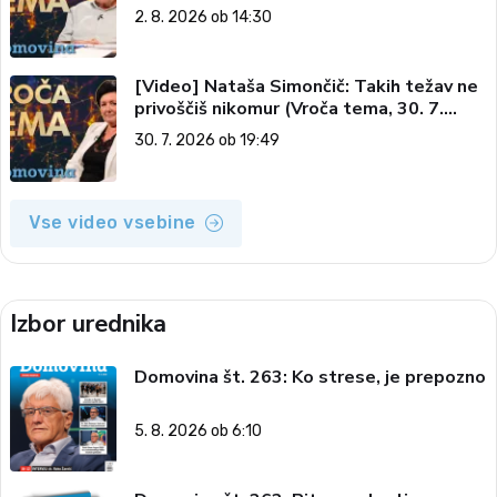
vesolju (Vroča tema, 2. 8. 2026)
2. 8. 2026 ob 14:30
[Video] Nataša Simončič: Takih težav ne
privoščiš nikomur (Vroča tema, 30. 7.
2026)
30. 7. 2026 ob 19:49
Vse video vsebine
Izbor urednika
Domovina št. 263: Ko strese, je prepozno
5. 8. 2026 ob 6:10