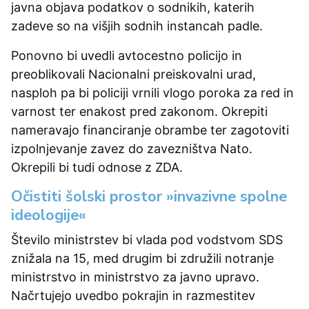
javna objava podatkov o sodnikih, katerih
zadeve so na višjih sodnih instancah padle.
Ponovno bi uvedli avtocestno policijo in
preoblikovali Nacionalni preiskovalni urad,
nasploh pa bi policiji vrnili vlogo poroka za red in
varnost ter enakost pred zakonom. Okrepiti
nameravajo financiranje obrambe ter zagotoviti
izpolnjevanje zavez do zavezništva Nato.
Okrepili bi tudi odnose z ZDA.
Očistiti šolski prostor »invazivne spolne
ideologije«
Število ministrstev bi vlada pod vodstvom SDS
znižala na 15, med drugim bi združili notranje
ministrstvo in ministrstvo za javno upravo.
Načrtujejo uvedbo pokrajin in razmestitev