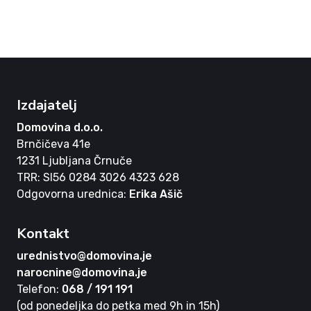
Izdajatelj
Domovina d.o.o.
Brnčičeva 41e
1231 Ljubljana Črnuče
TRR: SI56 0284 3026 4323 628
Odgovorna urednica:
Erika Ašič
Kontakt
urednistvo@domovina.je
narocnine@domovina.je
Telefon:
068 / 191 191
(od ponedeljka do petka med 9h in 15h)