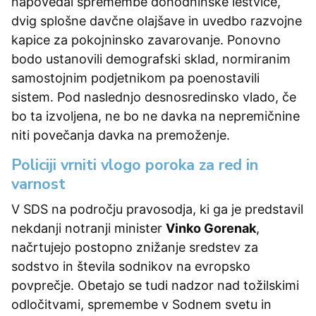
napovedal spremembe dohodninske lestvice,
dvig splošne davčne olajšave in uvedbo razvojne
kapice za pokojninsko zavarovanje. Ponovno
bodo ustanovili demografski sklad, normiranim
samostojnim podjetnikom pa poenostavili
sistem. Pod naslednjo desnosredinsko vlado, če
bo ta izvoljena, ne bo ne davka na nepremičnine
niti povečanja davka na premoženje.
Policiji vrniti vlogo poroka za red in
varnost
V SDS na področju pravosodja, ki ga je predstavil
nekdanji notranji minister
Vinko Gorenak
,
načrtujejo postopno znižanje sredstev za
sodstvo in števila sodnikov na evropsko
povprečje. Obetajo se tudi nadzor nad tožilskimi
odločitvami, spremembe v Sodnem svetu in