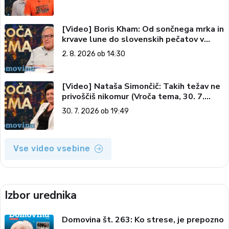
[Video] Boris Kham: Od sončnega mrka in
krvave lune do slovenskih pečatov v
vesolju (Vroča tema, 2. 8. 2026)
2. 8. 2026 ob 14:30
[Video] Nataša Simončič: Takih težav ne
privoščiš nikomur (Vroča tema, 30. 7.
2026)
30. 7. 2026 ob 19:49
Vse video vsebine
Izbor urednika
Domovina št. 263: Ko strese, je prepozno