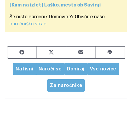
[Kam na izlet] Laško, mesto ob Savinji
Še niste naročnik Domovine? Obiščite našo
naročniško stran
Share on Facebook
Share on Twitter
Share by email
Natisni
Naroči se
Doniraj
Vse novice
Za naročnike