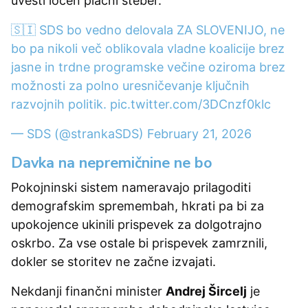
uvesti ločen plačni steber.
🇸🇮 SDS bo vedno delovala ZA SLOVENIJO, ne
bo pa nikoli več oblikovala vladne koalicije brez
jasne in trdne programske večine oziroma brez
možnosti za polno uresničevanje ključnih
razvojnih politik.
pic.twitter.com/3DCnzf0klc
— SDS (@strankaSDS)
February 21, 2026
Davka na nepremičnine ne bo
Pokojninski sistem nameravajo prilagoditi
demografskim spremembah, hkrati pa bi za
upokojence ukinili prispevek za dolgotrajno
oskrbo. Za vse ostale bi prispevek zamrznili,
dokler se storitev ne začne izvajati.
Nekdanji finančni minister
Andrej Šircelj
je