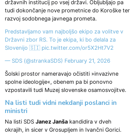
državnih institucij po vsej državi. Obljubljajo pa
tudi dokončanje nove prometnice do Koroške ter
razvoj sodobnega javnega prometa.
Predstavljamo vam najboljšo ekipo za volitve v
Državni zbor RS. To je ekipa, ki bo delala za
Slovenijo 🇸🇮
pic.twitter.com/or5X2Ht7V2
— SDS (@strankaSDS)
February 21, 2026
Šolski prostor nameravajo očistiti »invazivne
spolne ideologije«, obenem pa bi ponovno
vzpostavili tudi Muzej slovenske osamosvojitve.
Na listi tudi vidni nekdanji poslanci in
ministri
Na listi SDS
Janez Janša
kandidira v dveh
okrajih, in sicer v Grosupljem in Ivančni Gorici.