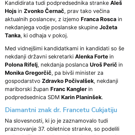
Kandidirata tudi podpredsednika stranke
Aleš
Hojs
in
Zvonko Černač
, prav tako večina
aktualnih poslancev, z izjemo
Franca Rosca
in
nekdanjega vodje poslanske skupine
Jožeta
Tanka
, ki odhaja v pokoj.
Med vidnejšimi kandidatkami in kandidati so še
nekdanji državni sekretarki
Alenka Forte
in
Polona Rifelj
, nekdanja poslanca
Uroš Perič
in
Monika Gregorčič
, pa bivši minister za
gospodarstvo
Zdravko Počivalšek
, nekdanji
mariborski župan
Franc Kangler
in
podpredsednica SDM
Karin Planinšek
.
Diamantni znak dr. Francetu Cukjatiju
Na slovesnosti, ki jo je zaznamovalo tudi
praznovanje 37. obletnice stranke, so podelili