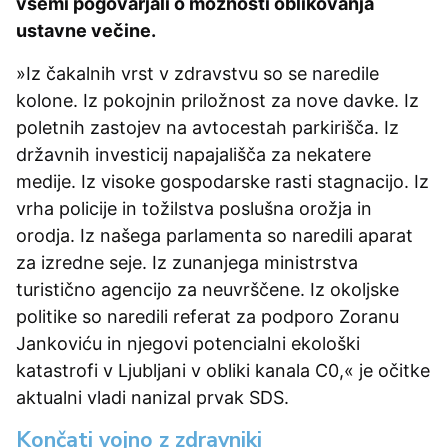
vsemi pogovarjali o možnosti oblikovanja
ustavne večine.
»Iz čakalnih vrst v zdravstvu so se naredile
kolone. Iz pokojnin priložnost za nove davke. Iz
poletnih zastojev na avtocestah parkirišča. Iz
državnih investicij napajališča za nekatere
medije. Iz visoke gospodarske rasti stagnacijo. Iz
vrha policije in tožilstva poslušna orožja in
orodja. Iz našega parlamenta so naredili aparat
za izredne seje. Iz zunanjega ministrstva
turistično agencijo za neuvrščene. Iz okoljske
politike so naredili referat za podporo Zoranu
Jankoviću in njegovi potencialni ekološki
katastrofi v Ljubljani v obliki kanala C0,« je očitke
aktualni vladi nanizal prvak SDS.
Končati vojno z zdravniki