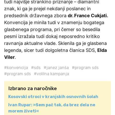
tudi najvišje strankino priznanje – diamantni
znak, ki ga je prejel nekdanji poslanec in
predsednik državnega zbora
dr. France Cukjati.
Konvencija je minila tudi v znamenju bogatega
glasbenega programa, pri čemer so besedila
pesmi izražala tudi dokaj neposredno kritiko
ravnanja aktualne vlade. Sklenila ga je glasbena
legenda, sicer tudi dolgoletna članica SDS,
Elda
Viler
.
#konvencija
#sds
#janez janša
#program sds
#program sds
#volilna kampanja
Izbrano za naročnike
Kosovski otroci v kranjskih osnovnih šolah
Ivan Rupar: »Sem pač tak, da brez dela ne
morem živeti«