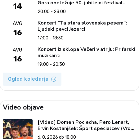
Gora obeležuje 50. jubilejni festival
14
narodno-zabavne glasbe
20:00 - 23:00
Koncert "Ta stara slovenska pesem":
AVG
Ljudski pevci Jezerci
16
17:00 - 18:30
Koncert iz sklopa Večeri v atriju: Prifarski
AVG
muzikanti
16
19:00 - 20:30
Ogled koledarja
Video objave
[Video] Domen Pociecha, Pero Lenart,
Ervin Kostanjšek: Šport specialcev (Vroča
tema, 6. 8. 2026)
6. 8. 2026 ob 18:00