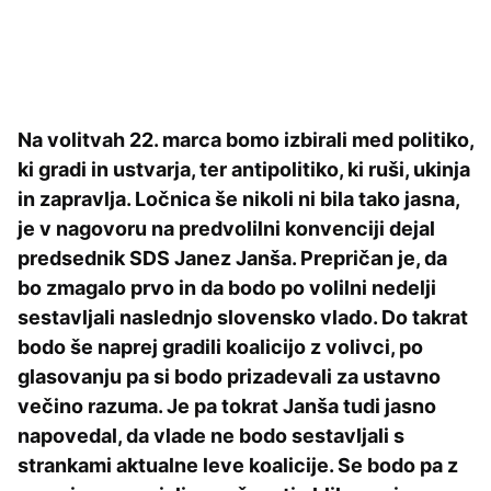
Na volitvah 22. marca bomo izbirali med politiko,
ki gradi in ustvarja, ter antipolitiko, ki ruši, ukinja
in zapravlja. Ločnica še nikoli ni bila tako jasna,
je v nagovoru na predvolilni konvenciji dejal
predsednik SDS Janez Janša. Prepričan je, da
bo zmagalo prvo in da bodo po volilni nedelji
sestavljali naslednjo slovensko vlado. Do takrat
bodo še naprej gradili koalicijo z volivci, po
glasovanju pa si bodo prizadevali za ustavno
večino razuma. Je pa tokrat Janša tudi jasno
napovedal, da vlade ne bodo sestavljali s
strankami aktualne leve koalicije. Se bodo pa z