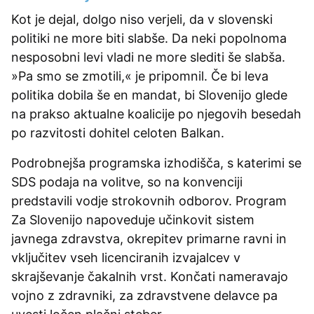
Kot je dejal, dolgo niso verjeli, da v slovenski
politiki ne more biti slabše. Da neki popolnoma
nesposobni levi vladi ne more slediti še slabša.
»Pa smo se zmotili,« je pripomnil. Če bi leva
politika dobila še en mandat, bi Slovenijo glede
na prakso aktualne koalicije po njegovih besedah
po razvitosti dohitel celoten Balkan.
Podrobnejša programska izhodišča, s katerimi se
SDS podaja na volitve, so na konvenciji
predstavili vodje strokovnih odborov. Program
Za Slovenijo napoveduje učinkovit sistem
javnega zdravstva, okrepitev primarne ravni in
vključitev vseh licenciranih izvajalcev v
skrajševanje čakalnih vrst. Končati nameravajo
vojno z zdravniki, za zdravstvene delavce pa