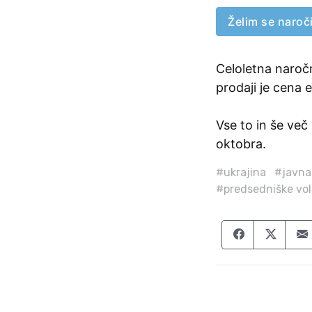
Želim se naroči
Celoletna naročn
prodaji je cena e
Vse to in še več 
oktobra.
#ukrajina
#javna
#predsedniške vol
Share on F
Share