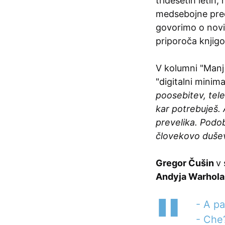
tridesetih letih,
medsebojne pred
govorimo o nov
priporoča knjigo,
V kolumni "Manj
"digitalni minimal
poosebitev, tele
kar potrebuješ.
prevelika. Podob
človekovo dušev
Gregor Čušin
v 
Andyja Warhola
- A pa
- Che?