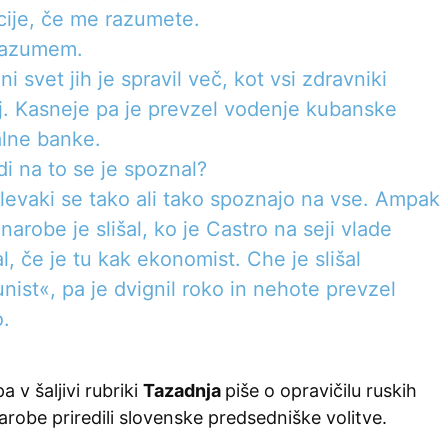
cije, če me razumete.
razumem.
ni svet jih je spravil več, kot vsi zdravniki
j. Kasneje pa je prevzel vodenje kubanske
alne banke.
di na to se je spoznal?
 levaki se tako ali tako spoznajo na vse. Ampak
 narobe je slišal, ko je Castro na seji vlade
l, če je tu kak ekonomist. Che je slišal
ist«, pa je dvignil roko in nehote prevzel
o.
pa v šaljivi rubriki
Tazadnja
piše o opravičilu ruskih
narobe priredili slovenske predsedniške volitve.