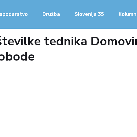
spodarstvo
Družba
Slovenija 35
Kolumn
tevilke tednika Domovi
vobode