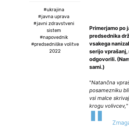
#ukrajina
#javna uprava
#javni zdravstveni
Primerjamo po j
sistem
predsednika drž
#napovednik
vsakega nanizal 
#predsedniške volitve
2022
serijo vprašanj,
odgovorili. (Na
sami.)
"
Natančna vpraša
posamezniku bli
vsi malce skriva
krogu volivcev,
"
Zmaga