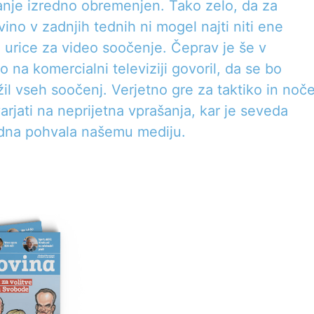
nje izredno obremenjen. Tako zelo, da za
no v zadnjih tednih ni mogel najti niti ene
 urice za video soočenje. Čeprav je še v
o na komercialni televiziji govoril, da se bo
il vseh soočenj. Verjetno gre za taktiko in noč
rjati na neprijetna vprašanja, kar je seveda
dna pohvala našemu mediju.