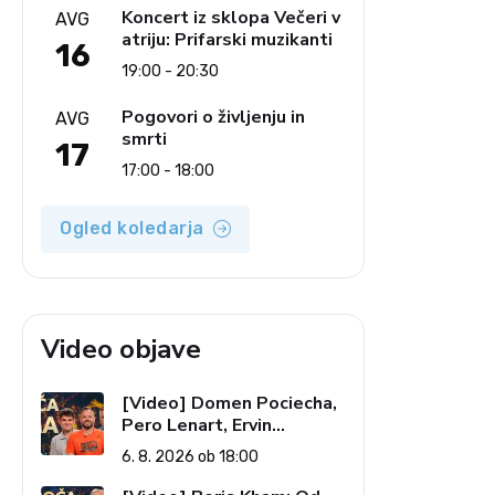
Koncert iz sklopa Večeri v
AVG
atriju: Prifarski muzikanti
16
19:00 - 20:30
Pogovori o življenju in
AVG
smrti
17
17:00 - 18:00
Ogled koledarja
Video objave
[Video] Domen Pociecha,
Pero Lenart, Ervin
Kostanjšek: Šport
6. 8. 2026 ob 18:00
specialcev (Vroča tema, 6.
8. 2026)