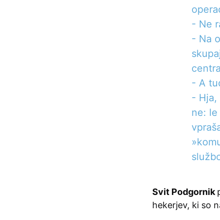
opera
- Ne 
- Na o
skupa
centr
- A tu
- Hja,
ne: le
vpraša
»komun
služb
Svit Podgornik
hekerjev, ki so 