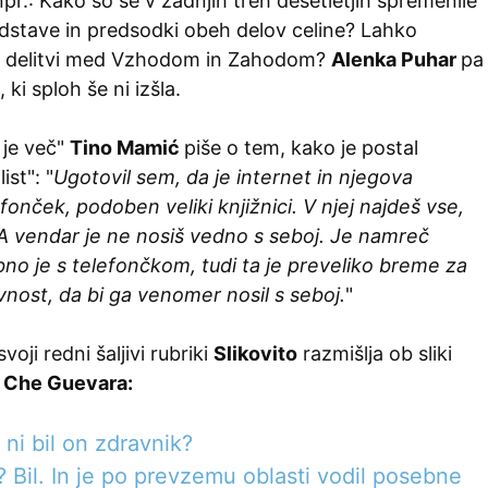
 npr.: Kako so se v zadnjih treh desetletjih spremenile
stave in predsodki obeh delov celine? Lahko
i delitvi med Vzhodom in Zahodom?
Alenka Puhar
pa
 ki sploh še ni izšla.
 je več"
Tino Mamić
piše o tem, kako je postal
ist": "
Ugotovil sem, da je internet in njegova
fonček, podoben veliki knjižnici. V njej najdeš vse,
 A vendar je ne nosiš vedno s seboj. Je namreč
no je s telefončkom, tudi ta je preveliko breme za
nost, da bi ga venomer nosil s seboj.
"
svoji redni šaljivi rubriki
Slikovito
razmišlja ob sliki
 Che Guevara:
 ni bil on zdravnik?
 Bil. In je po prevzemu oblasti vodil posebne