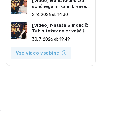
[Video] Boris Kham: Od
sončnega mrka in krvave
lune do slovenskih
2. 8. 2026 ob 14:30
pečatov v vesolju (Vroča
tema, 2. 8. 2026)
[Video] Nataša Simončič:
Takih težav ne privoščiš
nikomur (Vroča tema, 30.
30. 7. 2026 ob 19:49
7. 2026)
Vse video vsebine
e