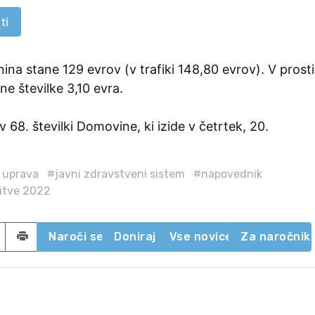
ti
ina stane 129 evrov (v trafiki 148,80 evrov). V prosti
ne številke 3,10 evra.
v 68. številki Domovine, ki izide v četrtek, 20.
 uprava
#javni zdravstveni sistem
#napovednik
itve 2022
acebook
 on Twitter
Share by email
Naroči se
Doniraj
Vse novice
Za naročnik