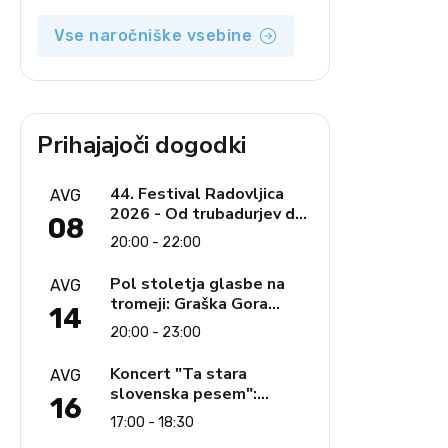
opozicija 6: Gramsci na
delu: Revija 2000 in
Vse naročniške vsebine
revolucionarna izvotlitev
krščanstva
Prihajajoči dogodki
44. Festival Radovljica
AVG
2026 - Od trubadurjev do
08
Brahmsa
20:00 - 22:00
Pol stoletja glasbe na
AVG
tromeji: Graška Gora
14
obeležuje 50. jubilejni
20:00 - 23:00
festival narodno-zabavne
glasbe
Koncert "Ta stara
AVG
slovenska pesem":
16
Ljudski pevci Jezerci
17:00 - 18:30