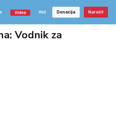
e
Več
Donacija
Naroči!
Video
na: Vodnik za