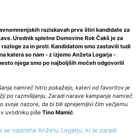
avnomnenjskih raziskavah prve štiri kandidate za
ave. Urednik spletne Domovine Rok Čakš je za
razloge za in proti. Kandidatom smo zastavili tudi
 na katera so nam - z izjemo Anžeta Logarja -
mesto njega smo po najboljših močeh odgovorili
nja namreč hitro pokažejo, kateri od favoritov je
žji po razmišljanju. Zaradi narave kampanje namreč
jo svoje nazore, da bi bili sprejemljivi čim večjemu
 v uvodniku piše
Tino Mamić
.
 se nasmiha Anžetu Logarju, ki je zaradi