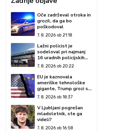
Zadnje objave
Oče zadrževal otroka in
grozil, da ga bo
poškodoval
7. 8. 2026 ob 21:18
e
Lažni policist je
sodeloval pri najmanj
16 uradnih policijskih
postopkih
7. 8. 2026 ob 20:22
EU je kaznovala
ameriške tehnološke
gigante, Trump grozi s
carinami
7. 8. 2026 ob 18:37
V Ljubljani pogrešan
mladoletnik, ste ga
videli?
7. 8. 2026 ob 16:58