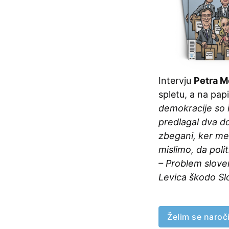
Intervju
Petra M
spletu, a na pap
demokracije so 
predlagal dva do
zbegani, ker me
mislimo, da pol
– Problem sloven
Levica škodo Slo
Želim se naroči