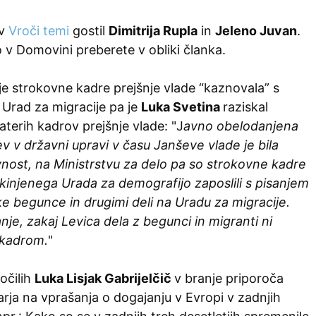
 v
Vroči temi
gostil
Dimitrija Rupla
in
Jeleno Juvan
.
 v Domovini preberete v obliki članka.
je strokovne kadre prejšnje vlade “kaznovala” s
 Urad za migracije pa je
Luka Svetina
raziskal
terih kadrov prejšnje vlade: "
J
avno obelodanjena
tev v državni upravi v času
Janševe
vlade je bila
vnost, na Ministrstvu za delo pa so strokovne kadre
ukinjenega Urada za demografijo zaposlili s pisanjem
ke begunce in drugimi deli na Uradu za migracije.
nje, zakaj Levica dela z begunci in migranti ni
 kadrom.
"
ročilih
Luka Lisjak Gabrijelčič
v branje priporoča
arja na vprašanja o dogajanju v Evropi v zadnjih