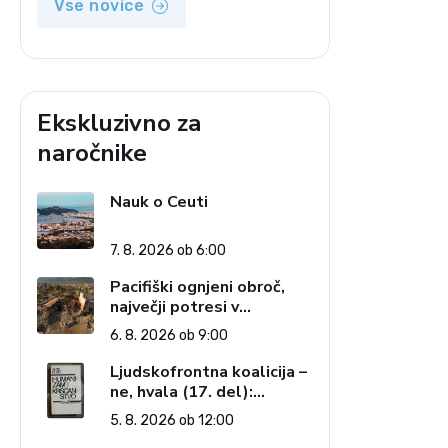
Vse novice
Ekskluzivno za
naročnike
Nauk o Ceuti
7. 8. 2026 ob 6:00
Pacifiški ognjeni obroč,
največji potresi v
zgodovini in cena pozabe
6. 8. 2026 ob 9:00
Ljudskofrontna koalicija –
ne, hvala (17. del):
Priprave na sestop z
5. 8. 2026 ob 12:00
oblasti – dvorska