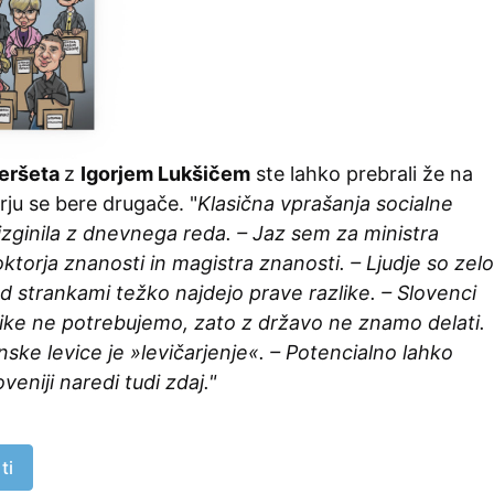
eršeta
z
Igorjem Lukšičem
ste lahko prebrali že na
irju se bere drugače. "
Klasična vprašanja socialne
izginila z dnevnega reda. – Jaz sem za ministra
ktorja znanosti in magistra znanosti. – Ljudje so zelo
d strankami težko najdejo prave razlike. – Slovenci
itike ne potrebujemo, zato z državo ne znamo delati.
ske levice je »levičarjenje«. – Potencialno lahko
veniji naredi tudi zdaj."
ti