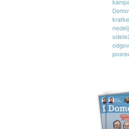
kampa
Domovi
kratke
nedelj
udelež
odgova
posre