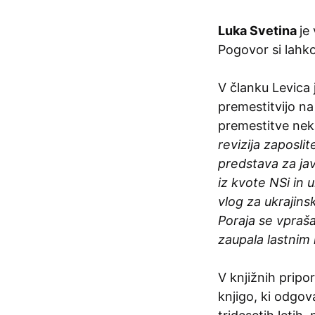
Luka Svetina
je
Pogovor si lahko
V članku Levica 
premestitvijo na
premestitve neka
revizija zaposli
predstava za ja
iz kvote NSi in 
vlog za ukrajins
Poraja se vpraša
zaupala lastnim
V knjižnih pripo
knjigo, ki odgov