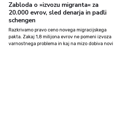
Zabloda o »izvozu migranta« za
20.000 evrov, sled denarja in padli
schengen
Razkrivamo pravo ceno novega migracijskega
pakta. Zakaj 1,8 milijona evrov ne pomeni izvoza
varnostnega problema in kaj na mizo dobiva novi
notranji minister Franci Matoz. O temi migrantov
smo pisali že včeraj, predvsem o odkupninah za
migrantske kvote, kar bo...