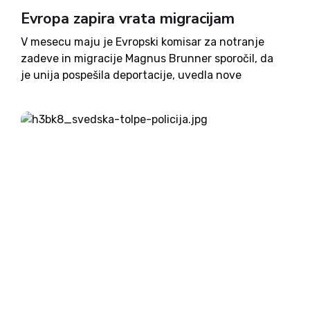
Evropa zapira vrata migracijam
V mesecu maju je Evropski komisar za notranje
zadeve in migracije Magnus Brunner sporočil, da
je unija pospešila deportacije, uvedla nove
nadzorne ukrepe pri mejnih kontrolah in ukrepe, ki
identificirajo varnostne grožnje. EU je sicer
prisluhnila ameriškim kritikam glede migracij,...