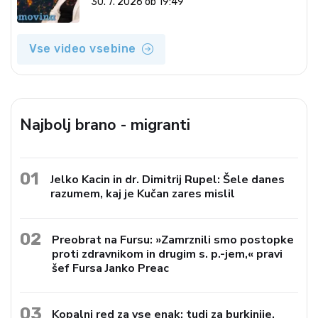
30. 7. 2026 ob 19:49
Vse video vsebine
Najbolj brano - migranti
01
Jelko Kacin in dr. Dimitrij Rupel: Šele danes
razumem, kaj je Kučan zares mislil
02
Preobrat na Fursu: »Zamrznili smo postopke
proti zdravnikom in drugim s. p.-jem,« pravi
šef Fursa Janko Preac
03
Kopalni red za vse enak: tudi za burkinije,