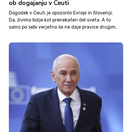
ob dogajanju v Ceuti
Dogodek v Ceuti je opozorilo Evropi in Sloveniji.
Da, živimo bolje kot prenekateri del sveta. A to
samo po sebi verjetno še ne daje pravice drugim,
da od nas zahtevajo, da z njimi delimo svoje hiše,
družine, državo. Ali pač?...