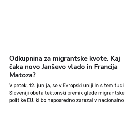
Odkupnina za migrantske kvote. Kaj
čaka novo Janševo vlado in Francija
Matoza?
V petek, 12. junija, se v Evropski uniji in s tem tudi
Sloveniji obeta tektonski premik glede migrantske
politike EU, ki bo neposredno zarezal v nacionalno
suverenost evropskih držav članic. V veljavo in
praktično izvajanje namreč vstopa novi in
evropski...