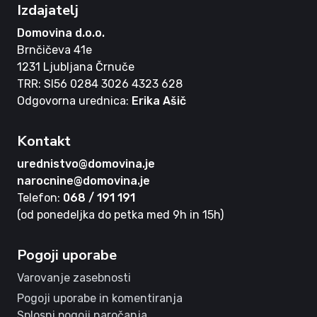
Izdajatelj
Domovina d.o.o.
Brnčičeva 41e
1231 Ljubljana Črnuče
TRR: SI56 0284 3026 4323 628
Odgovorna urednica:
Erika Ašič
Kontakt
urednistvo@domovina.je
narocnine@domovina.je
Telefon:
068 / 191 191
(od ponedeljka do petka med 9h in 15h)
Pogoji uporabe
Varovanje zasebnosti
Pogoji uporabe in komentiranja
Splosni pogoji naročanja