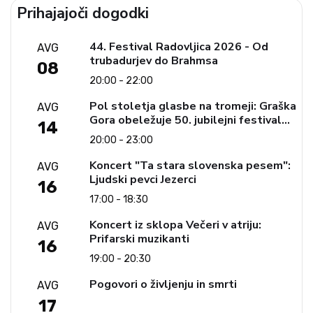
Prihajajoči dogodki
44. Festival Radovljica 2026 - Od
AVG
trubadurjev do Brahmsa
08
20:00 - 22:00
Pol stoletja glasbe na tromeji: Graška
AVG
Gora obeležuje 50. jubilejni festival
14
narodno-zabavne glasbe
20:00 - 23:00
Koncert "Ta stara slovenska pesem":
AVG
Ljudski pevci Jezerci
16
17:00 - 18:30
Koncert iz sklopa Večeri v atriju:
AVG
Prifarski muzikanti
16
19:00 - 20:30
Pogovori o življenju in smrti
AVG
17