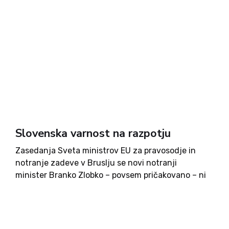
Slovenska varnost na razpotju
Zasedanja Sveta ministrov EU za pravosodje in
notranje zadeve v Bruslju se novi notranji
minister Branko Zlobko – povsem pričakovano – ni
udeležil. Nadomeščala ga je državna sekretarka
Tina Heferle. Razprava je znova pokazala, da se
EU še vedno sooča...