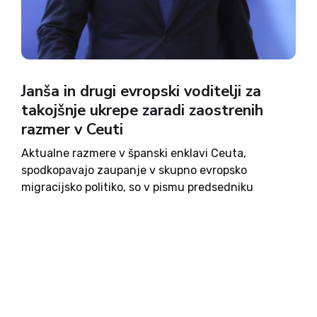
Janša in drugi evropski voditelji za
takojšnje ukrepe zaradi zaostrenih
razmer v Ceuti
Aktualne razmere v španski enklavi Ceuta,
spodkopavajo zaupanje v skupno evropsko
migracijsko politiko, so v pismu predsedniku
Evropskega sveta Antoniu Costi, predsednici
Evropske komisije Ursuli von der Leyen in irskemu
predsedstvu Sveta EU opozorili voditelji evropskih
držav, med njimi slovenski...