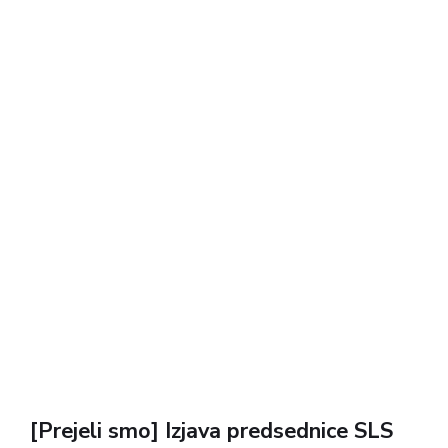
uradne številke kažejo, da je Slovenija prav v času
njegovega...
[Prejeli smo] Izjava predsednice SLS