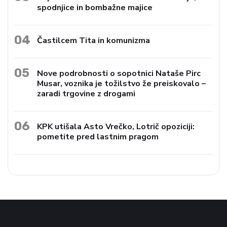
spodnjice in bombažne majice
04
Častilcem Tita in komunizma
05
Nove podrobnosti o sopotnici Nataše Pirc
Musar, voznika je tožilstvo že preiskovalo –
zaradi trgovine z drogami
06
KPK utišala Asto Vrečko, Lotrič opoziciji:
pometite pred lastnim pragom