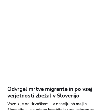
Odvrgel mrtve migrante in po vsej
verjetnosti zbežal v Slovenijo
Voznik je na Hrvaškem – v naselju ob meji s
Slovenijo – iz svojega kombija izkrcal migrante;