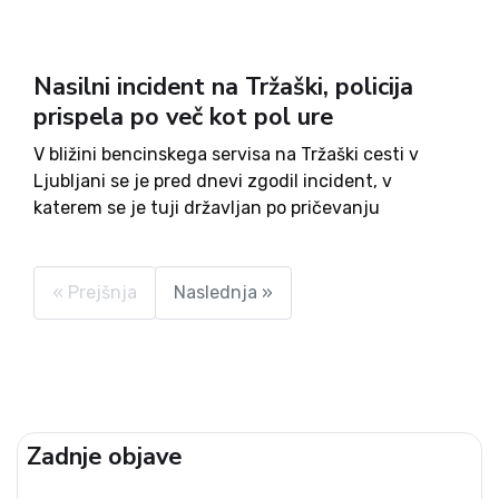
Nasilni incident na Tržaški, policija
prispela po več kot pol ure
V bližini bencinskega servisa na Tržaški cesti v
Ljubljani se je pred dnevi zgodil incident, v
katerem se je tuji državljan po pričevanju
udeleženca brez posebnega razloga spravil na
domačina. Njegov prijatelj je poklical policijo, ki pa
je na kraj...
« Prejšnja
Naslednja »
Zadnje objave