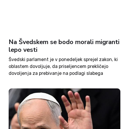
Na Švedskem se bodo morali migranti
lepo vesti
Švedski parlament je v ponedeljek sprejel zakon, ki
oblastem dovoljuje, da priseljencem prekličejo
dovoljenja za prebivanje na podlagi slabega
vedenja, kot so neporavnani dolgovi, opravljanje
dela na črno ali povezave z ekstremističnimi
organizacijami, pišejo tuji mediji. Zakon je del
širšega...