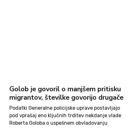
Golob je govoril o manjšem pritisku
migrantov, številke govorijo drugače
Podatki Generalne policijske uprave postavljajo
pod vprašaj eno ključnih trditev nekdanje vlade
Roberta Goloba o uspešnem obvladovanju
nezakonitih migracij. Čeprav je Golob večkrat
zatrjeval, da se je migrantski pritisk zmanjšal,