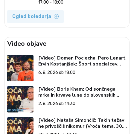
17:00 - 18:00
Ogled koledarja
Video objave
[Video] Domen Pociecha, Pero Lenart,
Ervin Kostanjšek: Šport specialcev
(Vroča tema, 6. 8. 2026)
6. 8. 2026 ob 18:00
[Video] Boris Kham: Od sončnega
mrka in krvave lune do slovenskih
pečatov v vesolju (Vroča tema, 2. 8.
2. 8. 2026 ob 14:30
2026)
[Video] Nataša Simončič: Takih težav
ne privoščiš nikomur (Vroča tema, 30.
7. 2026)