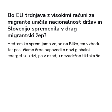
Bo EU trdnjava z visokimi računi za
migrante uničila nacionalnost držav in
Slovenijo spremenila v drag
migrantski žep?
Medtem ko spremljamo vojno na Bližnjem vzhodu
ter poslušamo črne napovedi o novi globalni
energetski krizi, pa v ozadju nezadržno tiktaka še
ena ura, to je »migrantska ura v EU«: letos junija
namreč v polno veljavo stopa »Novi pakt EU...