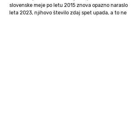
slovenske meje po letu 2015 znova opazno naraslo
leta 2023, njihovo število zdaj spet upada, a to ne
pomeni, da težave na tem področju ne obstajajo.
Pregledali smo številke in preverili, kako odprta
so...