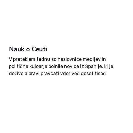
Nauk o Ceuti
V preteklem tednu so naslovnice medijev in
politične kuloarje polnile novice iz Španije, ki je
doživela pravi pravcati vdor več deset tisoč
Maročanov na skrajnem jugozahodu svoje države.
Maroški moški, ki so bili do meje med državama
pripeljani organizirano in...