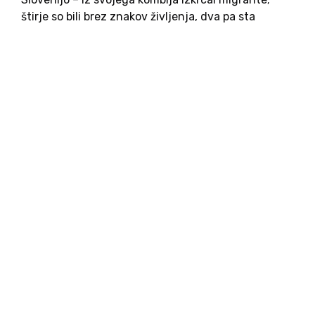
štirje so bili brez znakov življenja, dva pa sta
morala v bolnišnico. V teku je velika policijska
akcija, hrvaški mediji pa poročajo, da...