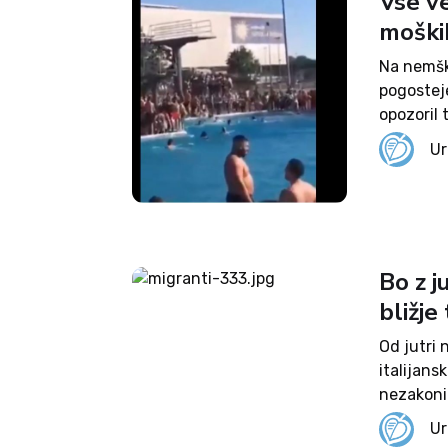
Vse v
moški
Na nemšk
pogostej
opozoril
mojstrov
Ur
postaja v
Rheinisch
Bo z j
bližj
Od jutri 
italijansk
nezakoni
ob vse ve
Ur
ilegalno p