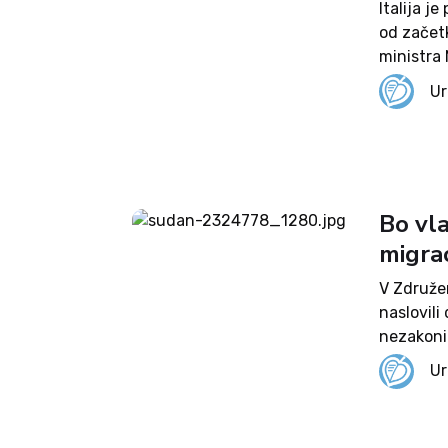
Italija j
od začet
ministra 
doživlja 
Ur
izmed teh
Bo vla
migrac
V Združen
naslovili
nezakoni
problemat
Ur
na svoji s