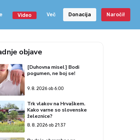
e
Več
Donacija
Naroči!
Video
adnje objave
[Duhovna misel] Bodi
pogumen, ne boj se!
9. 8. 2026 ob 6:00
Trk vlakov na Hrvaškem.
Kako varne so slovenske
železnice?
8. 8. 2026 ob 21:37