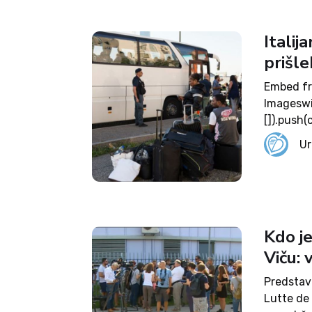
Italij
prišle
Embed f
Imageswi
[]).push(
{gie.wid
Ur
Qac2MIQ,
FwwQbNA
ms:116507
vseh prov
pilotnim 
Kdo je
nimajo na
Viču: 
dokumento
Predstavn
Lutte de 