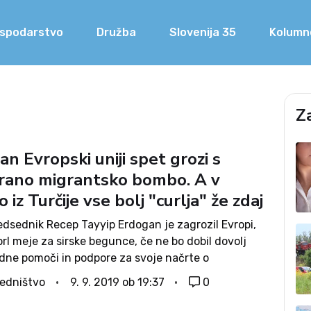
spodarstvo
Družba
Slovenija 35
Kolumn
Z
n Evropski uniji spet grozi s
rano migrantsko bombo. A v
 iz Turčije vse bolj "curlja" že zdaj
edsednik Recep Tayyip Erdogan je zagrozil Evropi,
rl meje za sirske begunce, če ne bo dobil dovolj
ne pomoči in podpore za svoje načrte o
tvi varnostnega območja na severu Sirije. Turčija
edništvo
9. 9. 2019 ob 19:37
0
nositi bremena sama,...