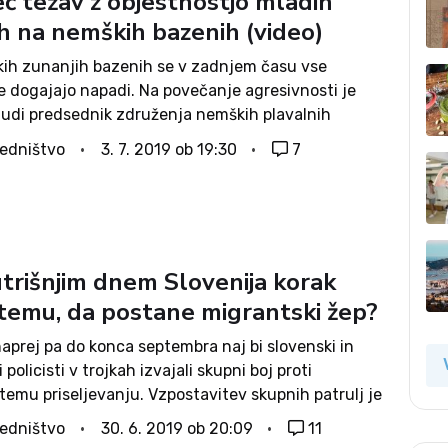
eč težav z objestnostjo mladih
h na nemških bazenih (video)
ih zunanjih bazenih se v zadnjem času vse
e dogajajo napadi. Na povečanje agresivnosti je
 tudi predsednik združenja nemških plavalnih
 Peter Harzheim: Razpoloženje v zunanjih bazenih
edništvo
3. 7. 2019 ob 19:30
7
se bolj agresivno, je dejal za spletni medij
e Post...
utrišnjim dnem Slovenija korak
e temu, da postane migrantski žep?
naprej pa do konca septembra naj bi slovenski in
i policisti v trojkah izvajali skupni boj proti
temu priseljevanju. Vzpostavitev skupnih patrulj je
čjem številu migrantov, ki z Balkana prek Slovenije
edništvo
30. 6. 2019 ob 20:09
11
rehajajo v Italijo, predlagal...