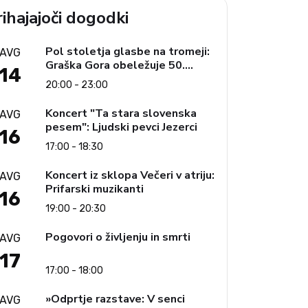
ihajajoči dogodki
Pol stoletja glasbe na tromeji:
AVG
Graška Gora obeležuje 50.
14
jubilejni festival narodno-
20:00 - 23:00
zabavne glasbe
Koncert "Ta stara slovenska
AVG
pesem": Ljudski pevci Jezerci
16
17:00 - 18:30
Koncert iz sklopa Večeri v atriju:
AVG
Prifarski muzikanti
16
19:00 - 20:30
Pogovori o življenju in smrti
AVG
17
17:00 - 18:00
»Odprtje razstave: V senci
AVG