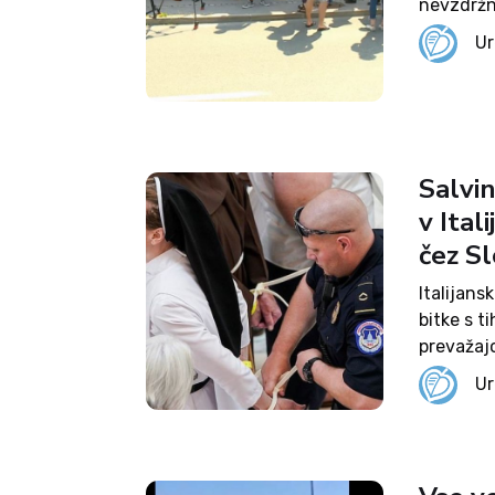
nevzdržn
neprimer
Ur
izrazili 
Salvin
v Ital
čez Sl
Italijans
bitke s t
prevažajo
pristaniš
Ur
Aquarius 