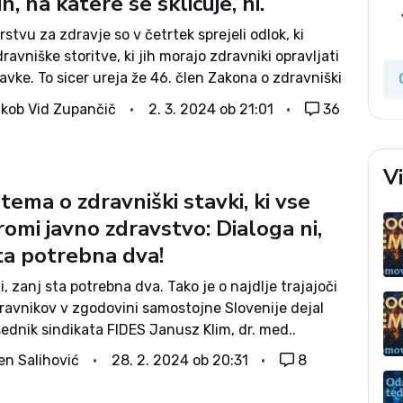
h, na katere se sklicuje, ni.
rstvu za zdravje so v četrtek sprejeli odlok, ki
ravniške storitve, ki jih morajo zdravniki opravljati
avke. To sicer ureja že 46. člen Zakona o zdravniški
toritve v odloku pa se od navedenih v zakonu...
kob Vid Zupančič
2. 3. 2024 ob 21:01
36
V
tema o zdravniški stavki, ki vse
romi javno zdravstvo: Dialoga ni,
ta potrebna dva!
i, zanj sta potrebna dva. Tako je o najdlje trajajoči
dravnikov v zgodovini samostojne Slovenije dejal
ednik sindikata FIDES Janusz Klim, dr. med..
je bil do tega, da vlada ob že dveh neizpolnjenih
en Salihović
28. 2. 2024 ob 20:31
8
edaj ponuja še...