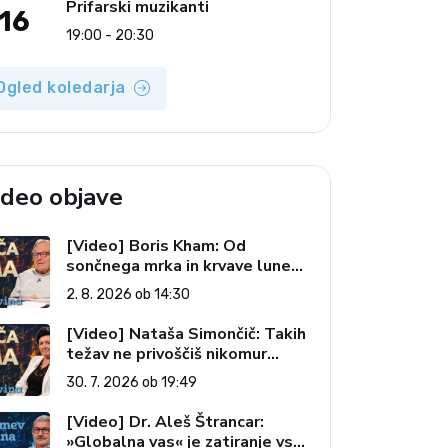
Prifarski muzikanti
16
19:00 - 20:30
Ogled koledarja
ideo objave
[Video] Boris Kham: Od
sončnega mrka in krvave lune
do slovenskih pečatov v vesolju
2. 8. 2026 ob 14:30
(Vroča tema, 2. 8. 2026)
[Video] Nataša Simončič: Takih
težav ne privoščiš nikomur
(Vroča tema, 30. 7. 2026)
30. 7. 2026 ob 19:49
[Video] Dr. Aleš Štrancar:
»Globalna vas« je zatiranje vseh