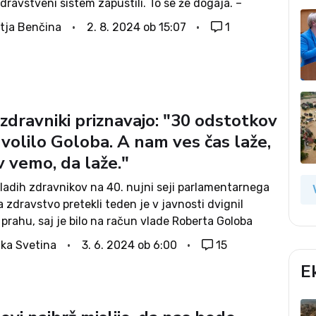
dravstveni sistem zapustili. To se že dogaja. –
anje dvojnih praks je v Sloveniji doseglo bistveno
tja Benčina
2. 8. 2024 ob 15:07
1
dijske pozornosti. – Podaljšanje napotnice za...
zdravniki priznavajo: "30 odstotkov
 volilo Goloba. A nam ves čas laže,
v vemo, da laže."
ladih zdravnikov na 40. nujni seji parlamentarnega
 zdravstvo pretekli teden je v javnosti dvignil
rahu, saj je bilo na račun vlade Roberta Goloba
 veliko obtožb o neposrednih lažeh, ki da so jih
ka Svetina
3. 6. 2024 ob 6:00
15
ladni uradniki...
E