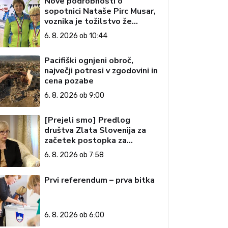
Nove podrobnosti o
sopotnici Nataše Pirc Musar,
voznika je tožilstvo že
preiskovalo – zaradi trgovine
6. 8. 2026 ob 10:44
z drogami
Pacifiški ognjeni obroč,
največji potresi v zgodovini in
cena pozabe
6. 8. 2026 ob 9:00
[Prejeli smo] Predlog
društva Zlata Slovenija za
začetek postopka za
preučitev pogojev za ustavno
6. 8. 2026 ob 7:58
obtožbo predsednice
Republike Slovenije
Prvi referendum – prva bitka
6. 8. 2026 ob 6:00