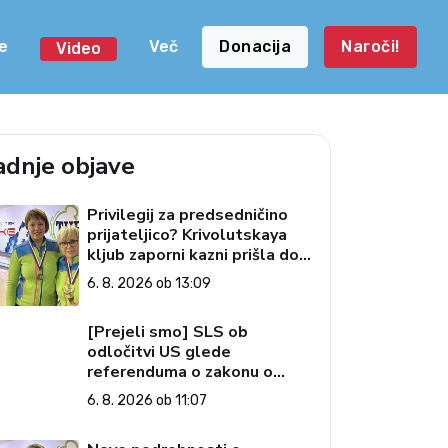
e
Več
Donacija
Naroči!
Video
adnje objave
Privilegij za predsedničino
prijateljico? Krivolutskaya
kljub zaporni kazni prišla do
državljanstva
6. 8. 2026 ob 13:09
[Prejeli smo] SLS ob
odločitvi US glede
referenduma o zakonu o
interventnih ukrepih za razvoj
6. 8. 2026 ob 11:07
Slovenije