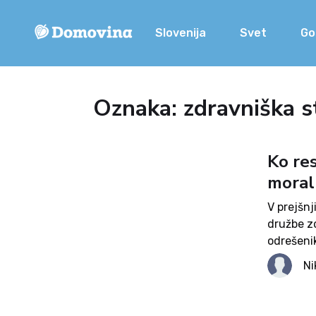
Slovenija
Svet
Go
Oznaka: zdravniška s
Ko res
moral
V prejšnj
družbe zd
odrešenik
strahu so
Ni
Platonovo