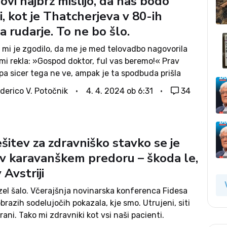
vi najbrž mislijo, da nas bodo
i, kot je Thatcherjeva v 80-ih
a rudarje. To ne bo šlo.
 mi je zgodilo, da me je med telovadbo nagovorila
mi rekla: »Gospod doktor, ful vas beremo!« Prav
pa sicer tega ne ve, ampak je ta spodbuda prišla
ravem času, ko razmišljam o trudu,...
derico V. Potočnik
4. 4. 2024 ob 6:31
34
šitev za zdravniško stavko se je
 v karavanškem predoru – škoda le,
 Avstriji
zel šalo. Včerajšnja novinarska konferenca Fidesa
obrazih sodelujočih pokazala, kje smo. Utrujeni, siti
rani. Tako mi zdravniki kot vsi naši pacienti.