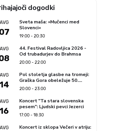
ihajajoči dogodki
Sveta maša: »Mučenci med
AVG
Slovenci«
07
19:00 - 20:30
44. Festival Radovljica 2026 -
AVG
Od trubadurjev do Brahmsa
08
20:00 - 22:00
Pol stoletja glasbe na tromeji:
AVG
Graška Gora obeležuje 50.
14
jubilejni festival narodno-
20:00 - 23:00
zabavne glasbe
Koncert "Ta stara slovenska
AVG
pesem": Ljudski pevci Jezerci
16
17:00 - 18:30
Koncert iz sklopa Večeri v atriju:
AVG