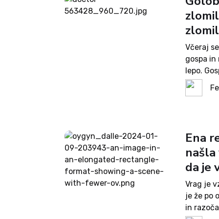
Golobo
zlomil
zlomil
Včeraj se
gospa in 
lepo. Gos
ravno v p
Fe
Ena re
našla
da je v
Vrag je v
je že po 
in razoča