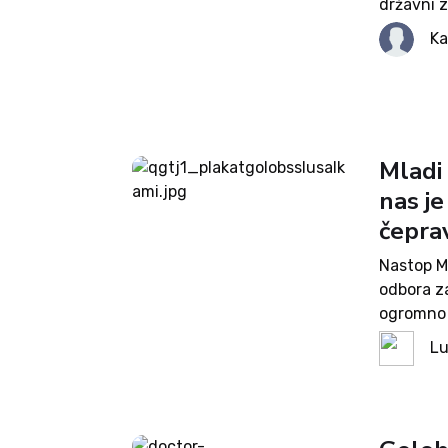
državni z
Preprečev
Ka
preveč me
Mladi 
nas je
čepra
Nastop M
odbora za
ogromno p
izrečenih
Lu
različni v