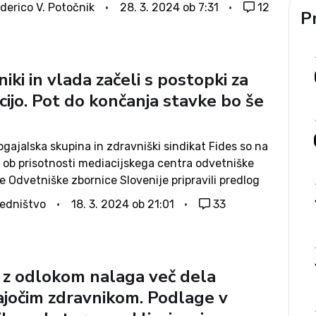
a stavka traja že 100 dni. To je sto dni
derico V. Potočnik
28. 3. 2024 ob 7:31
12
Pr
ih terminov, sto...
iki in vlada začeli s postopki za
ijo. Pot do končanja stavke bo še
gajalska skupina in zdravniški sindikat Fides so na
 ob prisotnosti mediacijskega centra odvetniške
 Odvetniške zbornice Slovenije pripravili predlog
o mediaciji. Obe strani morata najprej izhodišča
edništvo
18. 3. 2024 ob 21:01
33
 na svojih organih. Če bo dogovor sklenjen, se bo
...
 z odlokom nalaga več dela
ajočim zdravnikom. Podlage v