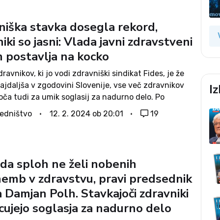
niška stavka dosegla rekord,
iki so jasni: Vlada javni zdravstveni
m postavlja na kocko
ravnikov, ki jo vodi zdravniški sindikat Fides, je že
ajdaljša v zgodovini Slovenije, vse več zdravnikov
I
oča tudi za umik soglasij za nadurno delo. Po
Fidesa je takšnih že približno tretjina. Zdravniki
edništvo
12. 2. 2024 ob 20:01
19
o, da javni...
ada sploh ne želi nobenih
emb v zdravstvu, pravi predsednik
 Damjan Polh. Stavkajoči zdravniki
cujejo soglasja za nadurno delo