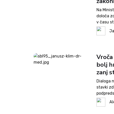
zakoni
Na Minist
določa zd
v času st
službi, s
Ja
Vroča 
bolj h
zanj s
Dialoga n
stavki z
podpreds
Kritičen 
Al
zavezah s