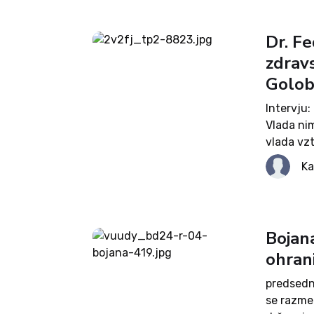
Dr. Fe
zdrav
Golob
Intervju:
Vlada ni
vlada vzt
nje: zas
Ka
zasebne z
Bojana
ohran
predsedn
se razmer