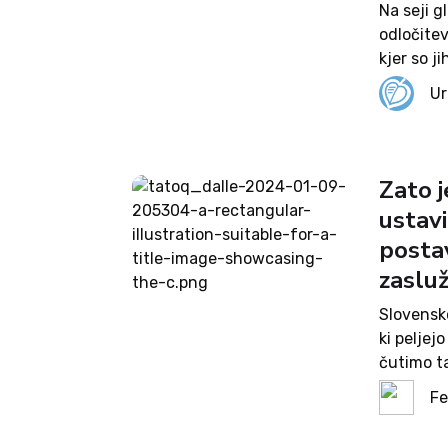
Na seji g
odločitev
kjer so ji
narediti 
Ur
Zato j
ustav
posta
zaslu
Slovensko
ki peljej
čutimo ta
namerno i
Fe
sistema, k