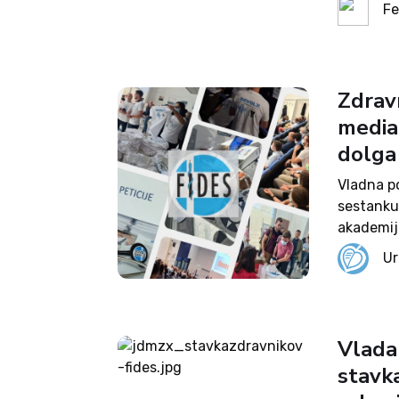
Zdravnišk
Fe
odpovedan
Zdravn
mediac
dolga
Vladna po
sestanku
akademije
dogovora 
Ur
preveriti
mediacija
Vlada
stavk