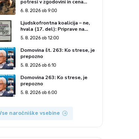
potresi v zgodovini in cena
pozabe
6. 8. 2026 ob 9:00
Ljudskofrontna koalicija – ne,
hvala (17. del): Priprave na
sestop z oblasti – dvorska
5. 8. 2026 ob 12:00
opozicija 6: Gramsci na delu:
Revija 2000 in revolucionarna
Domovina št. 263: Ko strese, je
izvotlitev krščanstva
prepozno
5. 8. 2026 ob 6:10
Domovina 263: Ko strese, je
prepozno
5. 8. 2026 ob 6:00
Vse naročniške vsebine