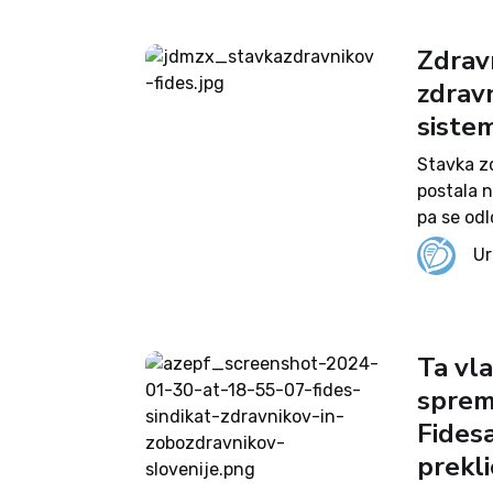
Zdrav
zdravn
siste
Stavka zd
postala n
pa se odl
podatkih 
Ur
opozarjaj
Ta vl
sprem
Fidesa
prekli