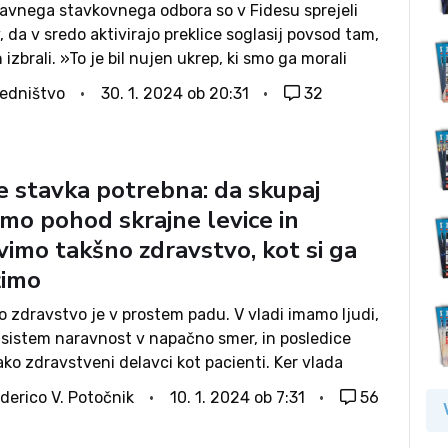
lavnega stavkovnega odbora so v Fidesu sprejeli
, da v sredo aktivirajo preklice soglasij povsod tam,
h izbrali. »To je bil nujen ukrep, ki smo ga morali
prav zaradi tega, da opozorimo, da si ta...
edništvo
30. 1. 2024 ob 20:31
32
e stavka potrebna: da skupaj
imo pohod skrajne levice in
vimo takšno zdravstvo, kot si ga
žimo
 zdravstvo je v prostem padu. V vladi imamo ljudi,
o sistem naravnost v napačno smer, in posledice
ko zdravstveni delavci kot pacienti. Ker vlada
gnorira pozive stroke, je stavka zadnji krik
derico V. Potočnik
10. 1. 2024 ob 7:31
56
i ne zdrži več....