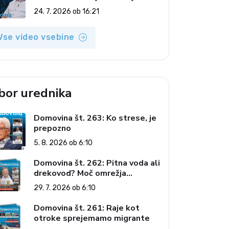
(Odmev tedna, 24. 7. 2026)
24. 7. 2026 ob 16:21
Vse video vsebine
zbor urednika
Domovina št. 263: Ko strese, je
prepozno
5. 8. 2026 ob 6:10
Domovina št. 262: Pitna voda ali
drekovod? Moč omrežja
interesov
29. 7. 2026 ob 6:10
Domovina št. 261: Raje kot
otroke sprejemamo migrante