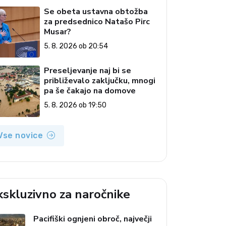
Se obeta ustavna obtožba
za predsednico Natašo Pirc
Musar?
5. 8. 2026 ob 20:54
Preseljevanje naj bi se
približevalo zaključku, mnogi
pa še čakajo na domove
5. 8. 2026 ob 19:50
Vse novice
kskluzivno za naročnike
Pacifiški ognjeni obroč, največji