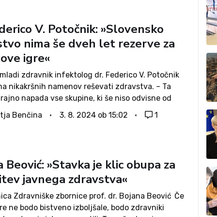
derico V. Potočnik: »Slovensko
stvo nima še dveh let rezerve za
ove igre«
 mladi zdravnik infektolog dr. Federico V. Potočnik
ma nikakršnih namenov reševati zdravstva. – Ta
rajno napada vse skupine, ki še niso odvisne od
ebne zavarovalnice, zasebne šole, zasebne vrtce,
tja Benčina
3. 8. 2024 ob 15:02
1
dravnike, podjetnike pa sploh. – Oteževali...
 Beović: »Stavka je klic obupa za
itev javnega zdravstva«
ica Zdravniške zbornice prof. dr. Bojana Beović Če
e ne bodo bistveno izboljšale, bodo zdravniki