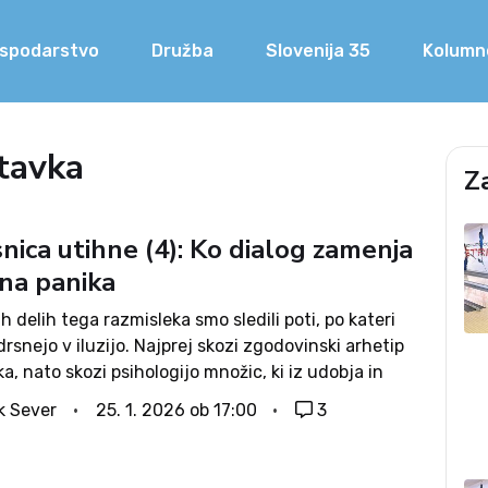
spodarstvo
Družba
Slovenija 35
Kolumn
tavka
Z
nica utihne (4): Ko dialog zamenja
na panika
ih delih tega razmisleka smo sledili poti, po kateri
rsnejo v iluzijo. Najprej skozi zgodovinski arhetip
a, nato skozi psihologijo množic, ki iz udobja in
delujejo pri lastni prevari, in nazadnje skozi
k Sever
25. 1. 2026 ob 17:00
3
 jamo – metaforo sveta,...