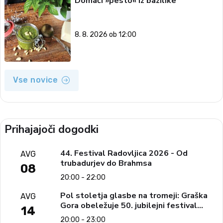
Domači »pesto« iz bazilike
8. 8. 2026 ob 12:00
Vse novice
Prihajajoči dogodki
44. Festival Radovljica 2026 - Od
AVG
trubadurjev do Brahmsa
08
20:00 - 22:00
Pol stoletja glasbe na tromeji: Graška
AVG
Gora obeležuje 50. jubilejni festival
14
narodno-zabavne glasbe
20:00 - 23:00