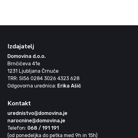
Izdajatelj
Domovina d.o.o.
Brnčičeva 41e
1231 Ljubljana Črnuče
TRR: SI56 0284 3026 4323 628
Odgovorna urednica:
Erika Ašič
Kontakt
urednistvo@domovina.je
narocnine@domovina.je
Telefon:
068 / 191 191
(od ponedeljka do petka med 9h in 15h)