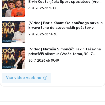
Ervin Kostanjšek: Šport specialcev (Vroča
tema, 6. 8. 2026)
6. 8. 2026 ob 18:00
[Video] Boris Kham: Od sončnega mrka in
krvave lune do slovenskih pečatov v
vesolju (Vroča tema, 2. 8. 2026)
2. 8. 2026 ob 14:30
[Video] Nataša Simončič: Takih težav ne
privoščiš nikomur (Vroča tema, 30. 7.
2026)
30. 7. 2026 ob 19:49
Vse video vsebine