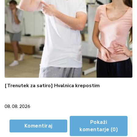
[Trenutek za satiro] Hvalnica krepostim
08. 08. 2026
Pokaži
Komentiraj
komentarje (
0
)