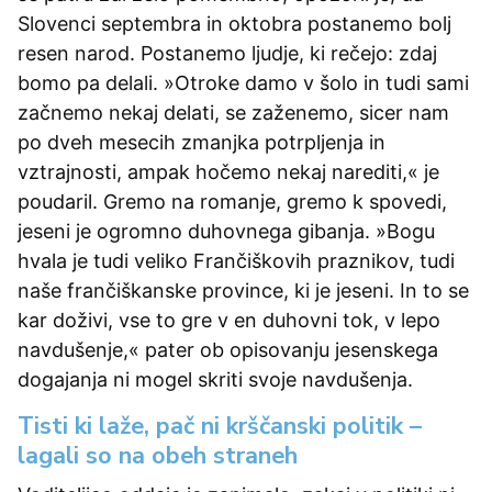
Slovenci septembra in oktobra postanemo bolj
resen narod. Postanemo ljudje, ki rečejo: zdaj
bomo pa delali. »Otroke damo v šolo in tudi sami
začnemo nekaj delati, se zaženemo, sicer nam
po dveh mesecih zmanjka potrpljenja in
vztrajnosti, ampak hočemo nekaj narediti,« je
poudaril. Gremo na romanje, gremo k spovedi,
jeseni je ogromno duhovnega gibanja. »Bogu
hvala je tudi veliko Frančiškovih praznikov, tudi
naše frančiškanske province, ki je jeseni. In to se
kar doživi, vse to gre v en duhovni tok, v lepo
navdušenje,« pater ob opisovanju jesenskega
dogajanja ni mogel skriti svoje navdušenja.
Tisti ki laže, pač ni krščanski politik –
lagali so na obeh straneh