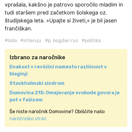
vprašala, kakšno je patrovo sporočilo mladim in
tudi staršem pred začetkom šolskega oz.
študijskega leta. »Upajte si živeti,« je bil jasen
frančiškan.
#šola
#intervju
#p. bogdan rus
#politika
Izbrano za naročnike
Enakost v revščini namesto različnost v
blaginji
Stockholmski sindrom
Domovina 215: Omejevanje svobode govora je
pot v fašizem
Še niste naročnik Domovine? Obiščite našo
naročniško stran