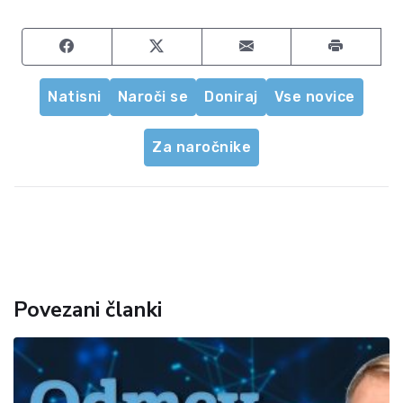
Share on Facebook
Share on Twitter
Share by email
Natisni
Naroči se
Doniraj
Vse novice
Za naročnike
Povezani članki