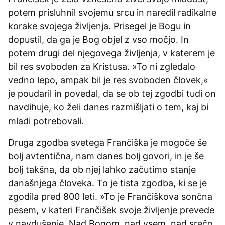
potem prisluhnil svojemu srcu in naredil radikalne
korake svojega življenja. Prisegel je Bogu in
dopustil, da ga je Bog objel z vso močjo. In
potem drugi del njegovega življenja, v katerem je
bil res svoboden za Kristusa. »To ni zgledalo
vedno lepo, ampak bil je res svoboden človek,«
je poudaril in povedal, da se ob tej zgodbi tudi on
navdihuje, ko želi danes razmišljati o tem, kaj bi
mladi potrebovali.
Druga zgodba svetega Frančiška je mogoče še
bolj avtentična, nam danes bolj govori, in je še
bolj takšna, da ob njej lahko začutimo stanje
današnjega človeka. To je tista zgodba, ki se je
zgodila pred 800 leti. »To je Frančiškova sončna
pesem, v kateri Frančišek svoje življenje prevede
v navdušenje. Nad Bogom, nad vsem, nad srečo,