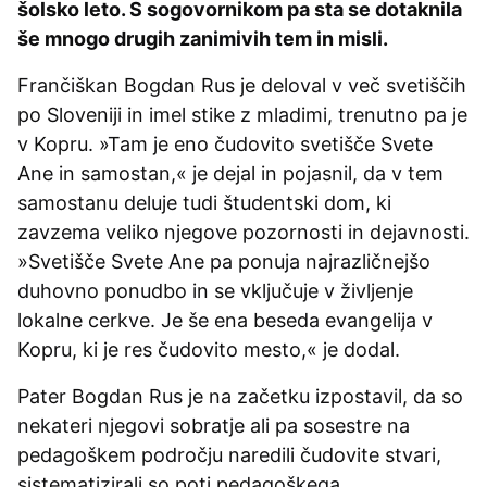
šolsko leto. S sogovornikom pa sta se dotaknila
še mnogo drugih zanimivih tem in misli.
Frančiškan Bogdan Rus je deloval v več svetiščih
po Sloveniji in imel stike z mladimi, trenutno pa je
v Kopru. »Tam je eno čudovito svetišče Svete
Ane in samostan,« je dejal in pojasnil, da v tem
samostanu deluje tudi študentski dom, ki
zavzema veliko njegove pozornosti in dejavnosti.
»Svetišče Svete Ane pa ponuja najrazličnejšo
duhovno ponudbo in se vključuje v življenje
lokalne cerkve. Je še ena beseda evangelija v
Kopru, ki je res čudovito mesto,« je dodal.
Pater Bogdan Rus je na začetku izpostavil, da so
nekateri njegovi sobratje ali pa sosestre na
pedagoškem področju naredili čudovite stvari,
sistematizirali so poti pedagoškega