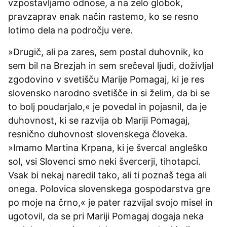
vzpostavljamo odnose, a na zelo globok,
pravzaprav enak način rastemo, ko se resno
lotimo dela na področju vere.
»Drugič, ali pa zares, sem postal duhovnik, ko
sem bil na Brezjah in sem srečeval ljudi, doživljal
zgodovino v svetišču Marije Pomagaj, ki je res
slovensko narodno svetišče in si želim, da bi se
to bolj poudarjalo,« je povedal in pojasnil, da je
duhovnost, ki se razvija ob Mariji Pomagaj,
resnično duhovnost slovenskega človeka.
»Imamo Martina Krpana, ki je švercal angleško
sol, vsi Slovenci smo neki švercerji, tihotapci.
Vsak bi nekaj naredil tako, ali ti poznaš tega ali
onega. Polovica slovenskega gospodarstva gre
po moje na črno,« je pater razvijal svojo misel in
ugotovil, da se pri Mariji Pomagaj dogaja neka