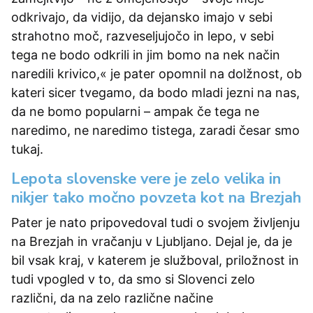
odkrivajo, da vidijo, da dejansko imajo v sebi
strahotno moč, razveseljujočo in lepo, v sebi
tega ne bodo odkrili in jim bomo na nek način
naredili krivico,« je pater opomnil na dolžnost, ob
kateri sicer tvegamo, da bodo mladi jezni na nas,
da ne bomo popularni – ampak če tega ne
naredimo, ne naredimo tistega, zaradi česar smo
tukaj.
Lepota slovenske vere je zelo velika in
nikjer tako močno povzeta kot na Brezjah
Pater je nato pripovedoval tudi o svojem življenju
na Brezjah in vračanju v Ljubljano. Dejal je, da je
bil vsak kraj, v katerem je služboval, priložnost in
tudi vpogled v to, da smo si Slovenci zelo
različni, da na zelo različne načine