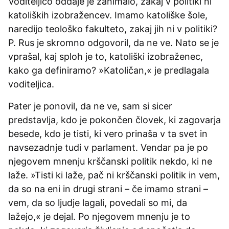
Voditeljico oddaje je zanimalo, zakaj v politiki ni
katoliških izobražencev. Imamo katoliške šole,
naredijo teološko fakulteto, zakaj jih ni v politiki?
P. Rus je skromno odgovoril, da ne ve. Nato se je
vprašal, kaj sploh je to, katoliški izobraženec,
kako ga definiramo? »Katoličan,« je predlagala
voditeljica.
Pater je ponovil, da ne ve, sam si sicer
predstavlja, kdo je pokončen človek, ki zagovarja
besede, kdo je tisti, ki vero prinaša v ta svet in
navsezadnje tudi v parlament. Vendar pa je po
njegovem mnenju krščanski politik nekdo, ki ne
laže. »Tisti ki laže, pač ni krščanski politik in vem,
da so na eni in drugi strani – če imamo strani –
vem, da so ljudje lagali, povedali so mi, da
lažejo,« je dejal. Po njegovem mnenju je to