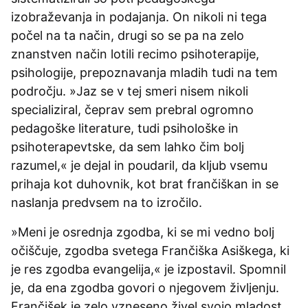
izobraževanja in podajanja. On nikoli ni tega
počel na ta način, drugi so se pa na zelo
znanstven način lotili recimo psihoterapije,
psihologije, prepoznavanja mladih tudi na tem
področju. »Jaz se v tej smeri nisem nikoli
specializiral, čeprav sem prebral ogromno
pedagoške literature, tudi psihološke in
psihoterapevtske, da sem lahko čim bolj
razumel,« je dejal in poudaril, da kljub vsemu
prihaja kot duhovnik, kot brat frančiškan in se
naslanja predvsem na to izročilo.
»Meni je osrednja zgodba, ki se mi vedno bolj
očiščuje, zgodba svetega Frančiška Asiškega, ki
je res zgodba evangelija,« je izpostavil. Spomnil
je, da ena zgodba govori o njegovem življenju.
Frančišek je zelo vzneseno živel svojo mladost,