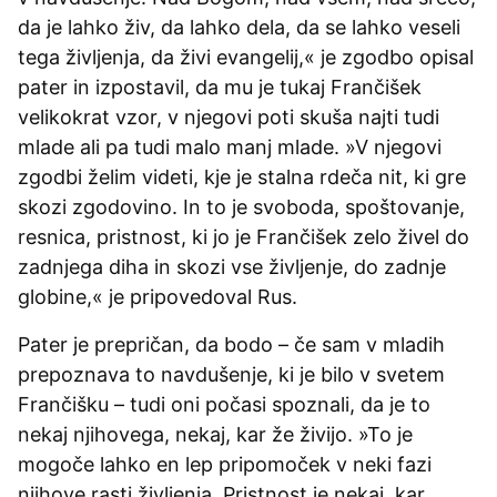
da je lahko živ, da lahko dela, da se lahko veseli
tega življenja, da živi evangelij,« je zgodbo opisal
pater in izpostavil, da mu je tukaj Frančišek
velikokrat vzor, v njegovi poti skuša najti tudi
mlade ali pa tudi malo manj mlade. »V njegovi
zgodbi želim videti, kje je stalna rdeča nit, ki gre
skozi zgodovino. In to je svoboda, spoštovanje,
resnica, pristnost, ki jo je Frančišek zelo živel do
zadnjega diha in skozi vse življenje, do zadnje
globine,« je pripovedoval Rus.
Pater je prepričan, da bodo – če sam v mladih
prepoznava to navdušenje, ki je bilo v svetem
Frančišku – tudi oni počasi spoznali, da je to
nekaj njihovega, nekaj, kar že živijo. »To je
mogoče lahko en lep pripomoček v neki fazi
njihove rasti življenja. Pristnost je nekaj, kar