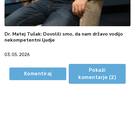
Dr. Matej Tušak: Dovolili smo, da nam državo vodijo
nekompetentni ljudje
03. 05. 2026
Pokaži
Komentiraj
komentarje (
2
)