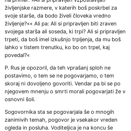
življenjske razmere, v katerih boš poskrbel za
svoje starše, da bodo živeli človeka vredno
življenje?«« Ali pa: Ali si pripravljen biti zraven
svojega starša ali soseda, ki trpi? Ali si pripravljen
trpeti, da boš imel izkušnjo trpljenja, da mu boš
lahko v tistem trenutku, ko bo on trpel, kaj
povedal?«
P. Rus je opozoril, da teh vprašanj sploh ne
postavimo, o tem se ne pogovarjamo, o tem
skoraj ni dovoljeno govoriti. Vendar pa bi se po
njegovem mnenju o smrti morali pogovarjati že v
osnovni šoli.
Sogovornika sta se pogovarjala še o mnogih
zanimivih temah, pogovor je vsekakor vreden
ogleda in posluha. Voditeljica je na koncu še