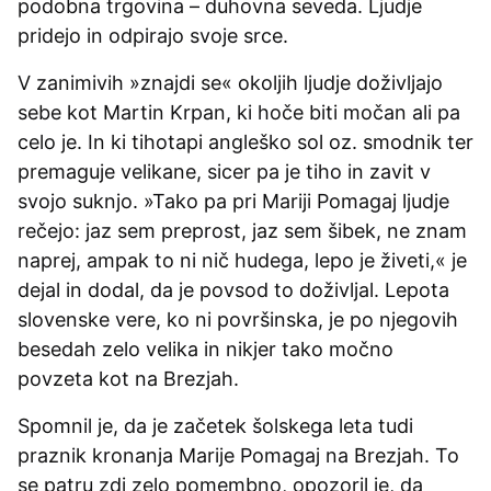
podobna trgovina – duhovna seveda. Ljudje
pridejo in odpirajo svoje srce.
V zanimivih »znajdi se« okoljih ljudje doživljajo
sebe kot Martin Krpan, ki hoče biti močan ali pa
celo je. In ki tihotapi angleško sol oz. smodnik ter
premaguje velikane, sicer pa je tiho in zavit v
svojo suknjo. »Tako pa pri Mariji Pomagaj ljudje
rečejo: jaz sem preprost, jaz sem šibek, ne znam
naprej, ampak to ni nič hudega, lepo je živeti,« je
dejal in dodal, da je povsod to doživljal. Lepota
slovenske vere, ko ni površinska, je po njegovih
besedah zelo velika in nikjer tako močno
povzeta kot na Brezjah.
Spomnil je, da je začetek šolskega leta tudi
praznik kronanja Marije Pomagaj na Brezjah. To
se patru zdi zelo pomembno, opozoril je, da