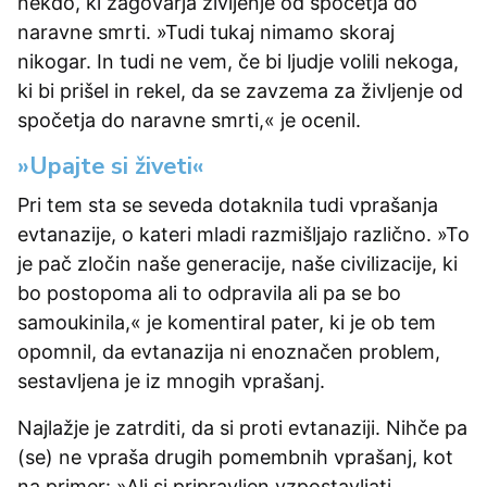
nekdo, ki zagovarja življenje od spočetja do
naravne smrti. »Tudi tukaj nimamo skoraj
nikogar. In tudi ne vem, če bi ljudje volili nekoga,
ki bi prišel in rekel, da se zavzema za življenje od
spočetja do naravne smrti,« je ocenil.
»Upajte si živeti«
Pri tem sta se seveda dotaknila tudi vprašanja
evtanazije, o kateri mladi razmišljajo različno. »To
je pač zločin naše generacije, naše civilizacije, ki
bo postopoma ali to odpravila ali pa se bo
samoukinila,« je komentiral pater, ki je ob tem
opomnil, da evtanazija ni enoznačen problem,
sestavljena je iz mnogih vprašanj.
Najlažje je zatrditi, da si proti evtanaziji. Nihče pa
(se) ne vpraša drugih pomembnih vprašanj, kot
na primer: »Ali si pripravljen vzpostavljati