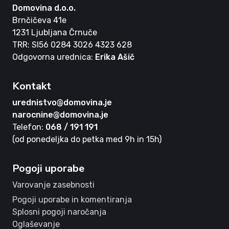
Domovina d.o.o.
Brnčičeva 41e
1231 Ljubljana Črnuče
TRR: SI56 0284 3026 4323 628
Odgovorna urednica:
Erika Ašič
Kontakt
urednistvo@domovina.je
narocnine@domovina.je
Telefon:
068 / 191 191
(od ponedeljka do petka med 9h in 15h)
Pogoji uporabe
Varovanje zasebnosti
Pogoji uporabe in komentiranja
Splosni pogoji naročanja
Oglaševanje