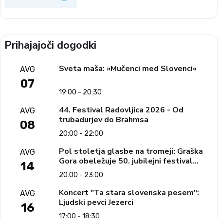
Prihajajoči dogodki
Sveta maša: »Mučenci med Slovenci«
AVG
07
19:00 - 20:30
44. Festival Radovljica 2026 - Od
AVG
trubadurjev do Brahmsa
08
20:00 - 22:00
Pol stoletja glasbe na tromeji: Graška
AVG
Gora obeležuje 50. jubilejni festival
14
narodno-zabavne glasbe
20:00 - 23:00
Koncert "Ta stara slovenska pesem":
AVG
Ljudski pevci Jezerci
16
17:00 - 18:30