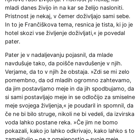
mladi danes živijo in na kar se želijo nasloniti.
Pristnost je nekaj, v čemer doživljajo sami sebe.
In to je Frančiškova tema, resnica je tista, ki jo je
hotel skozi vse življenje doživljati,« je povedal
pater.
Pater je v nadaljevanju pojasnil, da mlade
navdušuje tako, da poišče navdušenje v njih.
Verjame, da to v njih že obstaja. »Zdi se mi zelo
pomembno, da od mladih ogromno zahtevamo,
da jim postavljamo meje in da jih spodbujamo, da
si sami postavljajo meje in se odločijo za smiselne
meje svojega življenja,« je poudaril in spomnil, da
če ne bi bilo struge, nikoli ne bi vedeli, da izvirska
voda lahko postane reka. »Če jim ne bomo
pokazali, kako jo lahko odkrivajo, kako lahko s to
zamejitvijo – ne z omejenostjo – svoje meje