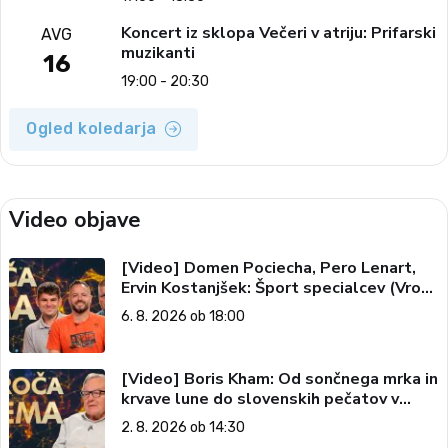
Koncert iz sklopa Večeri v atriju: Prifarski
AVG
muzikanti
16
19:00 - 20:30
Ogled koledarja
Video objave
[Video] Domen Pociecha, Pero Lenart,
Ervin Kostanjšek: Šport specialcev (Vroča
tema, 6. 8. 2026)
6. 8. 2026 ob 18:00
[Video] Boris Kham: Od sončnega mrka in
krvave lune do slovenskih pečatov v
vesolju (Vroča tema, 2. 8. 2026)
2. 8. 2026 ob 14:30