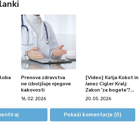
lanki
oloba
Prenova zdravstva
[Video] Katja Kokot in
ne izboljšuje njegove
Janez Cigler Kralj:
kakovosti
Zakon 'za bogate'?
Vsebini ne morejo nič,
16. 02. 2026
20. 05. 2026
zato igrajo na zavist
(Vroča tema, 20. 5.
2026)
entiraj
Pokaži komentarje (
0
)