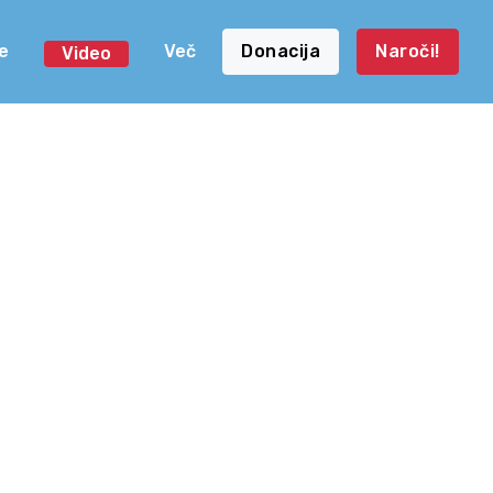
e
Več
Donacija
Naroči!
Video