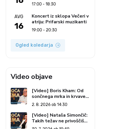
16
Ljudski pevci Jezerci
17:00 - 18:30
Koncert iz sklopa Večeri v
AVG
atriju: Prifarski muzikanti
16
19:00 - 20:30
Ogled koledarja
Video objave
[Video] Boris Kham: Od
sončnega mrka in krvave
lune do slovenskih
2. 8. 2026 ob 14:30
pečatov v vesolju (Vroča
tema, 2. 8. 2026)
[Video] Nataša Simončič:
Takih težav ne privoščiš
nikomur (Vroča tema, 30.