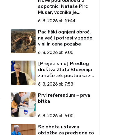
Nove podrobnosti o
sopotnici Nataše Pirc
Musar, voznika je
tožilstvo že
6. 8. 2026 ob 10:44
preiskovalo – zaradi
trgovine z drogami
Pacifiški ognjeni obroč,
največji potresi v zgodo
vini in cena pozabe
6. 8. 2026 ob 9:00
[Prejeli smo] Predlog
društva Zlata Slovenija
za začetek postopka za
preučitev pogojev za
6. 8. 2026 ob 7:58
ustavno obtožbo
predsednice Republike
Prvi referendum – prva
Slovenije
bitka
6. 8. 2026 ob 6:00
Se obeta ustavna
obtožba za predsednico