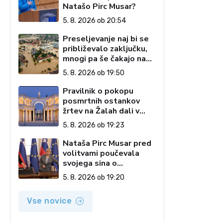
Natašo Pirc Musar?
5. 8. 2026 ob 20:54
Preseljevanje naj bi se
približevalo zaključku,
mnogi pa še čakajo na
domove
5. 8. 2026 ob 19:50
Pravilnik o pokopu
posmrtnih ostankov
žrtev na Žalah dali v
javno razpravo
5. 8. 2026 ob 19:23
Nataša Pirc Musar pred
volitvami poučevala
svojega sina o
pripenjanju na zadnjem
5. 8. 2026 ob 19:20
sedežu
Vse novice