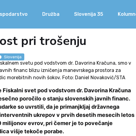
spodarstvo
Družba
Slovenija 35
Kolumn
ost pri trošenju
Slovenija
Fiskalnem svetu pod vodstvom dr. Davorina Kračuna, smo v
avnih financ blizu izničenja manevrskega prostora za
dic morebitnih novih šokov. Foto: Daniel Novakovič/STA
je Fiskalni svet pod vodstvom dr. Davorina Kračuna
esečno poročilo o stanju slovenskih javnih financ.
arke so uvrstili, da je primanjkljaj državnega
interventnih ukrepov v prvih desetih mesecih letos
0 milijonov evrov, pri čemer je to povečanje
dica višje tekoče porabe.