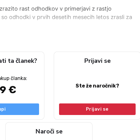
izrazito rast odhodkov v primerjavi z rastjo
so odhodki v prvih desetih mesecih letos zrasli za
ati ta članek?
Prijavi se
akup članka:
Ste že naročnik?
49 €
upi
Prijavi se
Naroči se