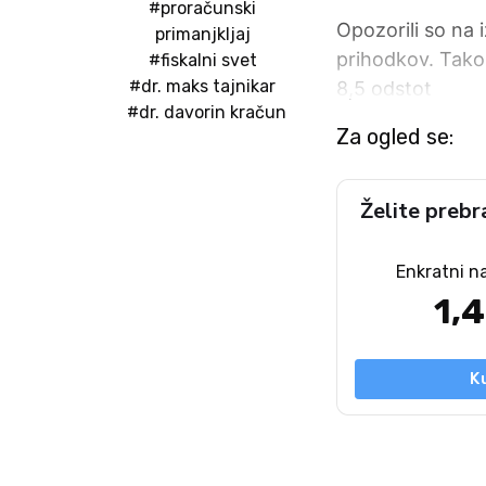
#proračunski
Opozorili so na 
primanjkljaj
prihodkov. Tako 
#fiskalni svet
#dr. maks tajnikar
8,5 odstot
#dr. davorin kračun
Za ogled se:
Želite prebr
Enkratni n
1,
K