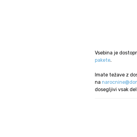
Vsebina je dostop
pakete
.
Imate težave z do
na
narocnine@dom
dosegljivi vsak de