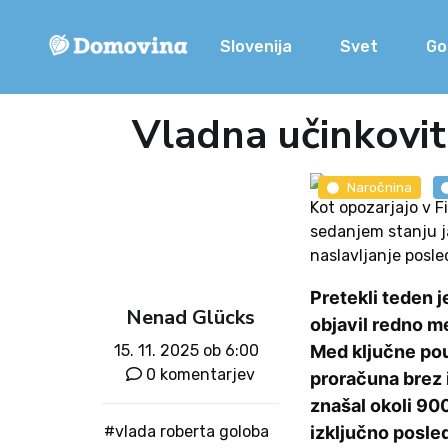
Slovenija
Svet
Go
Vladna učinkovit
Naročnina
Kot opozarjajo v 
sedanjem stanju j
naslavljanje posle
Pretekli teden 
Nenad Glücks
objavil redno m
15. 11. 2025 ob 6:00
Med ključne poud
0 komentarjev
proračuna brez 
znašal okoli 90
#vlada roberta goloba
izključno posle