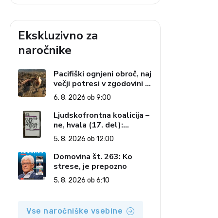
Ekskluzivno za
naročnike
Pacifiški ognjeni obroč, naj
večji potresi v zgodovini in
cena pozabe
6. 8. 2026 ob 9:00
Ljudskofrontna koalicija –
ne, hvala (17. del):
Priprave na sestop z
5. 8. 2026 ob 12:00
oblasti – dvorska
opozicija 6: Gramsci na
Domovina št. 263: Ko
delu: Revija 2000 in
strese, je prepozno
revolucionarna izvotlitev
5. 8. 2026 ob 6:10
krščanstva
Vse naročniške vsebine