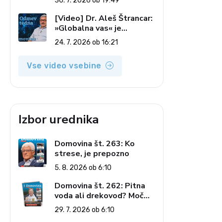
30. 7. 2026 ob 19:49
7. 2026)
[Video] Dr. Aleš Štrancar:
»Globalna vas« je
zatiranje vseh (Odmev
24. 7. 2026 ob 16:21
tedna, 24. 7. 2026)
Vse video vsebine
Izbor urednika
Domovina št. 263: Ko
strese, je prepozno
5. 8. 2026 ob 6:10
Domovina št. 262: Pitna
voda ali drekovod? Moč
omrežja interesov
29. 7. 2026 ob 6:10