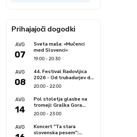
Prihajajoči dogodki
Sveta maša: »Mučenci
AVG
med Slovenci«
07
19:00 - 20:30
44. Festival Radovljica
AVG
2026 - Od trubadurjev do
08
Brahmsa
20:00 - 22:00
Pol stoletja glasbe na
AVG
tromeji: Graška Gora
14
obeležuje 50. jubilejni
20:00 - 23:00
festival narodno-zabavne
glasbe
Koncert "Ta stara
AVG
slovenska pesem":