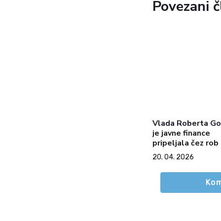
Povezani č
Vlada Roberta G
je javne finance
pripeljala čez rob
20. 04. 2026
Kom