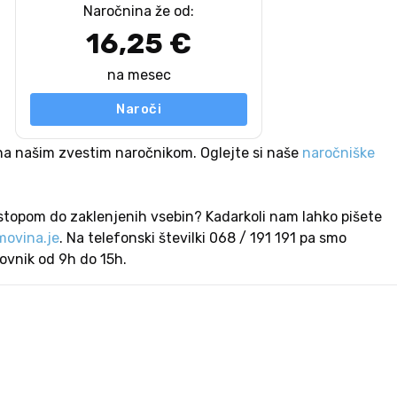
Naročnina že od:
16,25 €
na mesec
Naroči
na našim zvestim naročnikom. Oglejte si naše
naročniške
stopom do zaklenjenih vsebin? Kadarkoli nam lahko pišete
ovina.je
. Na telefonski številki 068 / 191 191 pa smo
lovnik od 9h do 15h.