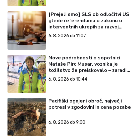
[Prejeli smo] SLS ob odločitvi US
glede referenduma o zakonu o
interventnih ukrepih za razvoj
Slovenije
6. 8. 2026 ob 11:07
Nove podrobnosti o sopotnici
Nataše Pirc Musar, voznika je
tožilstvo že preiskovalo – zaradi
trgovine z drogami
6. 8. 2026 ob 10:44
Pacifiški ognjeni obroč, največji
potresi v zgodovini in cena pozabe
6. 8. 2026 ob 9:00