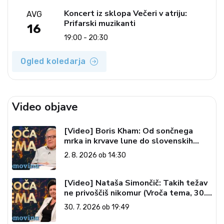
Koncert iz sklopa Večeri v atriju:
AVG
Prifarski muzikanti
16
19:00 - 20:30
Ogled koledarja
Video objave
[Video] Boris Kham: Od sončnega
mrka in krvave lune do slovenskih
pečatov v vesolju (Vroča tema, 2. 8.
2. 8. 2026 ob 14:30
2026)
[Video] Nataša Simončič: Takih težav
ne privoščiš nikomur (Vroča tema, 30.
7. 2026)
30. 7. 2026 ob 19:49