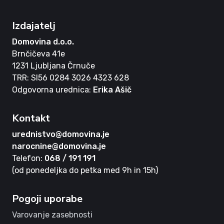
Izdajatelj
Domovina d.o.o.
Brnčičeva 41e
1231 Ljubljana Črnuče
TRR: SI56 0284 3026 4323 628
Odgovorna urednica:
Erika Ašič
Kontakt
urednistvo@domovina.je
narocnine@domovina.je
Telefon:
068 / 191 191
(od ponedeljka do petka med 9h in 15h)
Pogoji uporabe
Varovanje zasebnosti