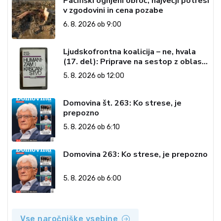
Pacifiški ognjeni obroč, največji potresi
v zgodovini in cena pozabe
6. 8. 2026 ob 9:00
Ljudskofrontna koalicija – ne, hvala
(17. del): Priprave na sestop z oblasti
– dvorska opozicija 6: Gramsci na delu:
5. 8. 2026 ob 12:00
Revija 2000 in revolucionarna
izvotlitev krščanstva
Domovina št. 263: Ko strese, je
prepozno
5. 8. 2026 ob 6:10
Domovina 263: Ko strese, je prepozno
5. 8. 2026 ob 6:00
Vse naročniške vsebine