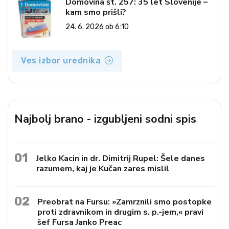
Domovina št. 257: 35 let Slovenije –
kam smo prišli?
24. 6. 2026 ob 6:10
Ves izbor urednika
Najbolj brano - izgubljeni sodni spis
01
Jelko Kacin in dr. Dimitrij Rupel: Šele danes
razumem, kaj je Kučan zares mislil
02
Preobrat na Fursu: »Zamrznili smo postopke
proti zdravnikom in drugim s. p.-jem,« pravi
šef Fursa Janko Preac