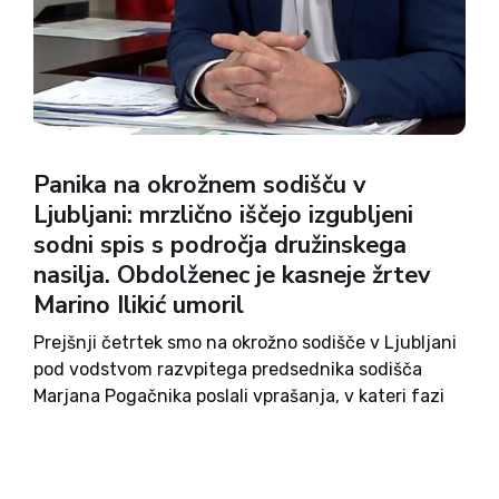
Panika na okrožnem sodišču v
Ljubljani: mrzlično iščejo izgubljeni
sodni spis s področja družinskega
nasilja. Obdolženec je kasneje žrtev
Marino Ilikić umoril
Prejšnji četrtek smo na okrožno sodišče v Ljubljani
pod vodstvom razvpitega predsednika sodišča
Marjana Pogačnika poslali vprašanja, v kateri fazi
je kazenska zadeva, kjer je obdolženec Goran
Ilikić, oškodovanka pa njegova žena Marina Ilikić.
Slednja ga je leta 2020 prijavila...