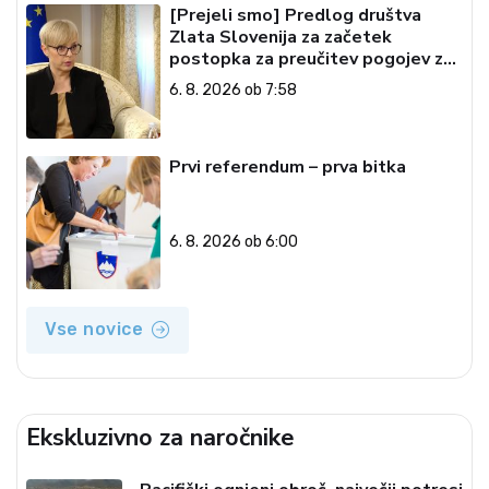
[Prejeli smo] Predlog društva
Zlata Slovenija za začetek
postopka za preučitev pogojev za
ustavno obtožbo predsednice
6. 8. 2026 ob 7:58
Republike Slovenije
Prvi referendum – prva bitka
6. 8. 2026 ob 6:00
Vse novice
Ekskluzivno za naročnike