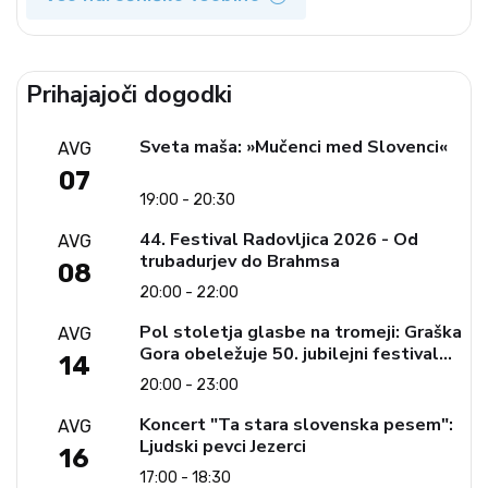
Prihajajoči dogodki
Sveta maša: »Mučenci med Slovenci«
AVG
07
19:00 - 20:30
44. Festival Radovljica 2026 - Od
AVG
trubadurjev do Brahmsa
08
20:00 - 22:00
Pol stoletja glasbe na tromeji: Graška
AVG
Gora obeležuje 50. jubilejni festival
14
narodno-zabavne glasbe
20:00 - 23:00
Koncert "Ta stara slovenska pesem":
AVG
Ljudski pevci Jezerci
16
17:00 - 18:30