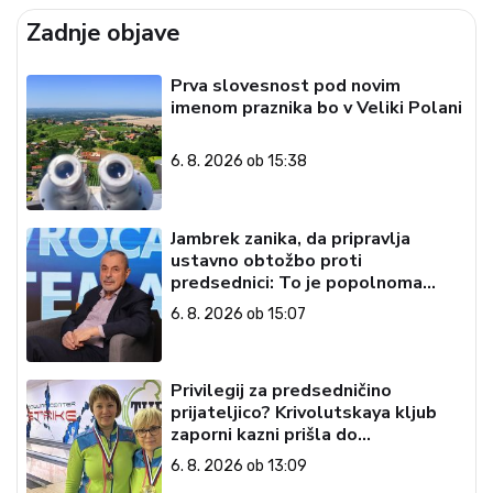
Zadnje objave
Prva slovesnost pod novim
imenom praznika bo v Veliki Polani
6. 8. 2026 ob 15:38
Jambrek zanika, da pripravlja
ustavno obtožbo proti
predsednici: To je popolnoma
neresnična informacija
6. 8. 2026 ob 15:07
Privilegij za predsedničino
prijateljico? Krivolutskaya kljub
zaporni kazni prišla do
državljanstva?
6. 8. 2026 ob 13:09