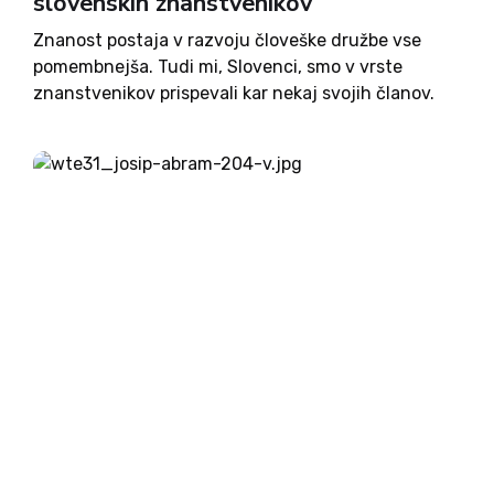
slovenskih znanstvenikov
Znanost postaja v razvoju človeške družbe vse
pomembnejša. Tudi mi, Slovenci, smo v vrste
znanstvenikov prispevali kar nekaj svojih članov.
Eden najpomembnejših je bil prav gotovo Jožef
Stefan. Rojen je bil leta 1835 v predmestju
Celovca, v tistih časih še...