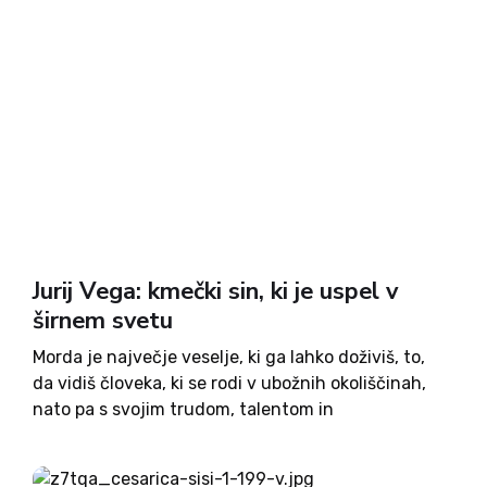
Jurij Vega: kmečki sin, ki je uspel v
širnem svetu
Morda je največje veselje, ki ga lahko doživiš, to,
da vidiš človeka, ki se rodi v ubožnih okoliščinah,
nato pa s svojim trudom, talentom in
prizadevanjem uspe v širnem svetu. Prav to je
uspelo leta 1754 v Zagorici pri Dolskem...