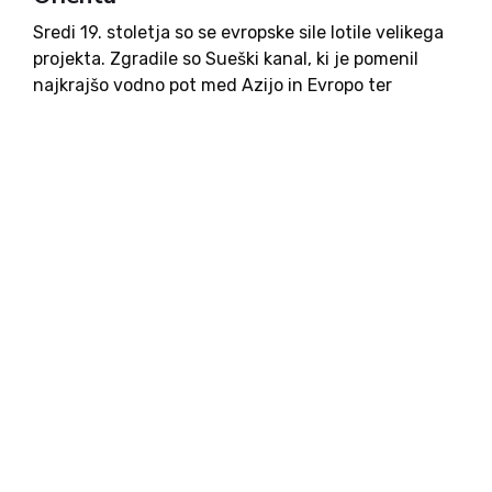
Sredi 19. stoletja so se evropske sile lotile velikega
projekta. Zgradile so Sueški kanal, ki je pomenil
najkrajšo vodno pot med Azijo in Evropo ter
preusmeritev s poti okoli Afrike. Prekop je bil
dokončan leta 1869 in je v Egipt...