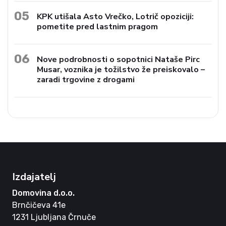
05
KPK utišala Asto Vrečko, Lotrič opoziciji:
pometite pred lastnim pragom
06
Nove podrobnosti o sopotnici Nataše Pirc
Musar, voznika je tožilstvo že preiskovalo –
zaradi trgovine z drogami
Izdajatelj
Domovina d.o.o.
Brnčičeva 41e
1231 Ljubljana Črnuče