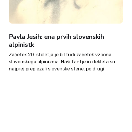
Pavla Jesih: ena prvih slovenskih
alpinistk
Začetek 20. stoletja je bil tudi začetek vzpona
slovenskega alpinizma. Naši fantje in dekleta so
najprej preplezali slovenske stene, po drugi
svetovni vojni odšli v Alpe in od tod v Himalajo na
sam vrh sveta. Ena od začetnic je bila...