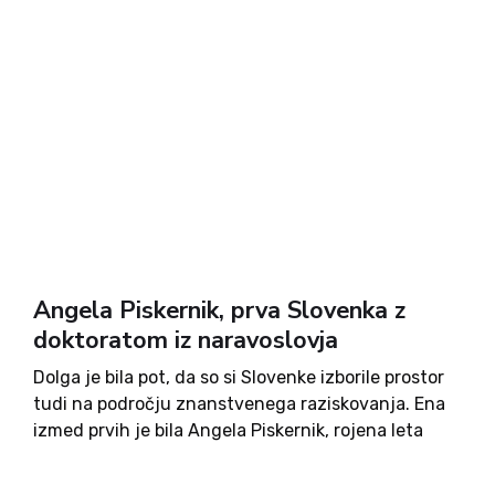
Angela Piskernik, prva Slovenka z
doktoratom iz naravoslovja
Dolga je bila pot, da so si Slovenke izborile prostor
tudi na področju znanstvenega raziskovanja. Ena
izmed prvih je bila Angela Piskernik, rojena leta
1886 v Lobniku pri Železni Kapli na avstrijskem
Koroškem. Že v mladih letih je izkazala svoj...