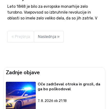
Leto 1848 je bilo za evropske monarhije zelo
turobno. Vsepovsod so izbruhnile revolucije in
oblasti so imele zelo veliko dela, da so jih zatrle. V
Avstriji je to pomenilo odstop cesarja Ferdinanda
I. in ustoličenje novega, nam vsem znanega
Franca...
« Prejšnja
Naslednja »
Zadnje objave
Oče zadrževal otroka in grozil, da
ga bo poškodoval
7. 8. 2026 ob 21:18