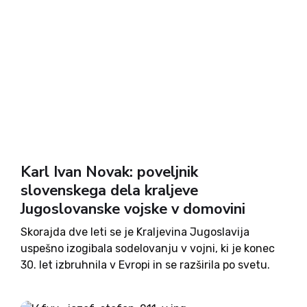
Karl Ivan Novak: poveljnik
slovenskega dela kraljeve
Jugoslovanske vojske v domovini
Skorajda dve leti se je Kraljevina Jugoslavija
uspešno izogibala sodelovanju v vojni, ki je konec
30. let izbruhnila v Evropi in se razširila po svetu.
Aprila 1941 je bilo miru konec in po enajstih dneh
vojne je 17. aprila jugoslovanska...