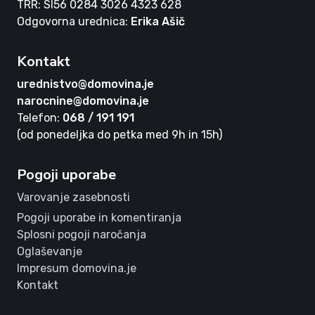
TRR: SI56 0284 3026 4323 628
Odgovorna urednica:
Erika Ašič
Kontakt
urednistvo@domovina.je
narocnine@domovina.je
Telefon:
068 / 191 191
(od ponedeljka do petka med 9h in 15h)
Pogoji uporabe
Varovanje zasebnosti
Pogoji uporabe in komentiranja
Splosni pogoji naročanja
Oglaševanje
Impresum domovina.je
Kontakt