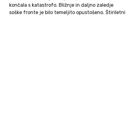
končala s katastrofo. Bližnje in daljno zaledje
soške fronte je bilo temeljito opustošeno. Štiriletni
boji in strahovite izgube na Soči in Piavi so bile
zaman. Nova meja med Kraljevino Italijo in
pravkar...