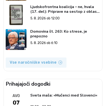
Ljudskofrontna koalicija – ne, hvala
(17. del): Priprave na sestop z oblasti
– dvorska opozicija 6: Gramsci na delu:
5. 8. 2026 ob 12:00
Revija 2000 in revolucionarna
izvotlitev krščanstva
Domovina št. 263: Ko strese, je
prepozno
5. 8. 2026 ob 6:10
Vse naročniške vsebine
Prihajajoči dogodki
Sveta maša: »Mučenci med Slovenci«
AVG
07