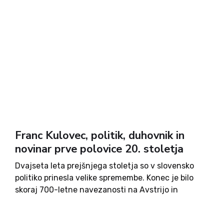
Franc Kulovec, politik, duhovnik in
novinar prve polovice 20. stoletja
Dvajseta leta prejšnjega stoletja so v slovensko
politiko prinesla velike spremembe. Konec je bilo
skoraj 700-letne navezanosti na Avstrijo in
politiko, ki se je vodila na Dunaju. Beograd je
postal novo središče politične oblasti. Metode