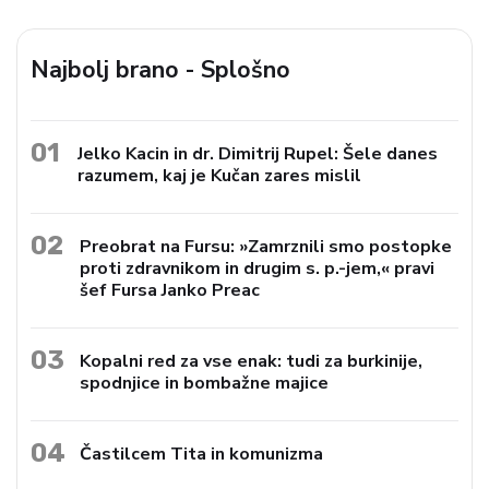
Najbolj brano - Splošno
01
Jelko Kacin in dr. Dimitrij Rupel: Šele danes
razumem, kaj je Kučan zares mislil
02
Preobrat na Fursu: »Zamrznili smo postopke
proti zdravnikom in drugim s. p.-jem,« pravi
šef Fursa Janko Preac
03
Kopalni red za vse enak: tudi za burkinije,
spodnjice in bombažne majice
04
Častilcem Tita in komunizma