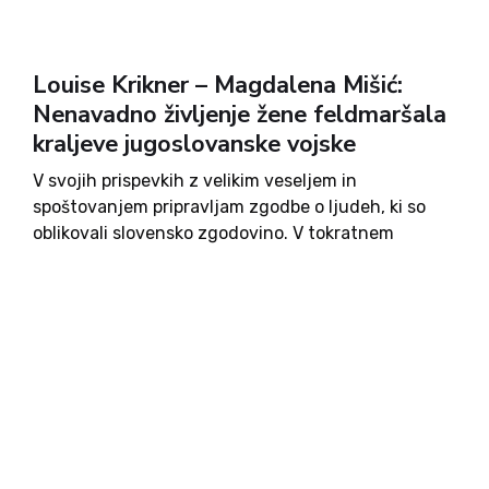
Louise Krikner – Magdalena Mišić:
Nenavadno življenje žene feldmaršala
kraljeve jugoslovanske vojske
V svojih prispevkih z velikim veseljem in
spoštovanjem pripravljam zgodbe o ljudeh, ki so
oblikovali slovensko zgodovino. V tokratnem
prispevku pa predstavljam Louise Krikner, ki se je v
svojem tragičnem življenju preimenovala v
Magdaleno Mišić. V Sloveniji je njena življenjska...