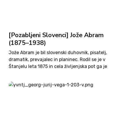
[Pozabljeni Slovenci] Jože Abram
(1875–1938)
Jože Abram je bil slovenski duhovnik, pisatelj,
dramatik, prevajalec in planinec. Rodil se je v
Štanjelu leta 1875 in cela življenjska pot ga je
vodila po Primorski. Prav kmalu je začutil klic
duhovništva. Po gimnaziji v Gorici je šolanje
nadaljeval...