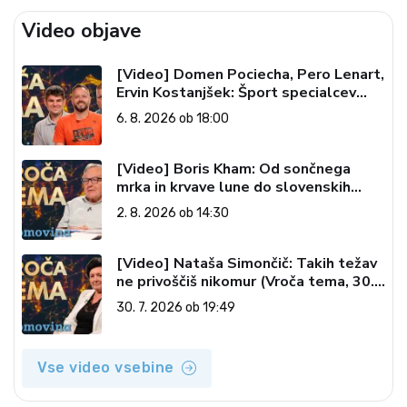
Video objave
[Video] Domen Pociecha, Pero Lenart,
Ervin Kostanjšek: Šport specialcev
(Vroča tema, 6. 8. 2026)
6. 8. 2026 ob 18:00
[Video] Boris Kham: Od sončnega
mrka in krvave lune do slovenskih
pečatov v vesolju (Vroča tema, 2. 8.
2. 8. 2026 ob 14:30
2026)
[Video] Nataša Simončič: Takih težav
ne privoščiš nikomur (Vroča tema, 30.
7. 2026)
30. 7. 2026 ob 19:49
Vse video vsebine