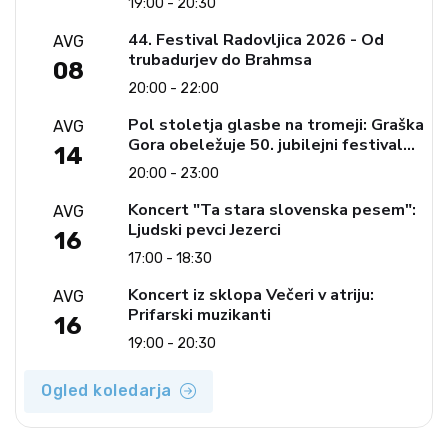
19:00 - 20:30
44. Festival Radovljica 2026 - Od
AVG
trubadurjev do Brahmsa
08
20:00 - 22:00
Pol stoletja glasbe na tromeji: Graška
AVG
Gora obeležuje 50. jubilejni festival
14
narodno-zabavne glasbe
20:00 - 23:00
Koncert "Ta stara slovenska pesem":
AVG
Ljudski pevci Jezerci
16
17:00 - 18:30
Koncert iz sklopa Večeri v atriju:
AVG
Prifarski muzikanti
16
19:00 - 20:30
Ogled koledarja