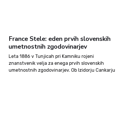
France Stele: eden prvih slovenskih
umetnostnih zgodovinarjev
Leta 1886 v Tunjicah pri Kamniku rojeni
znanstvenik velja za enega prvih slovenskih
umetnostnih zgodovinarjev. Ob Izidorju Cankarju
in Vojeslavu Moletu je predstavnik klasičnega,
pionirskega rodu proučevalcev slovenske
umetnostne zgodovine. Ljudsko šolo je obiskoval
v rojstnem kraju, gimnazijo v Kranju....