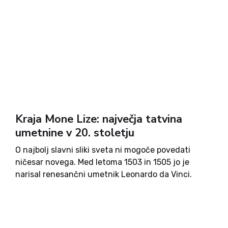
Kraja Mone Lize: največja tatvina
umetnine v 20. stoletju
O najbolj slavni sliki sveta ni mogoče povedati
ničesar novega. Med letoma 1503 in 1505 jo je
narisal renesančni umetnik Leonardo da Vinci.
Slika, naslikana na leseno ploščo z oljnatimi
barvami, predstavlja mlado žensko s skrivnostnim
smehljajem. Njena identiteta ni...