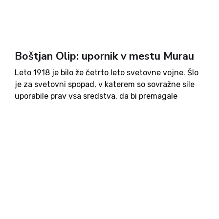
Boštjan Olip: upornik v mestu Murau
Leto 1918 je bilo že četrto leto svetovne vojne. Šlo
je za svetovni spopad, v katerem so sovražne sile
uporabile prav vsa sredstva, da bi premagale
nasprotnika. Za centralne sile je to pomenilo, da so
bile blokirane prav z vseh...