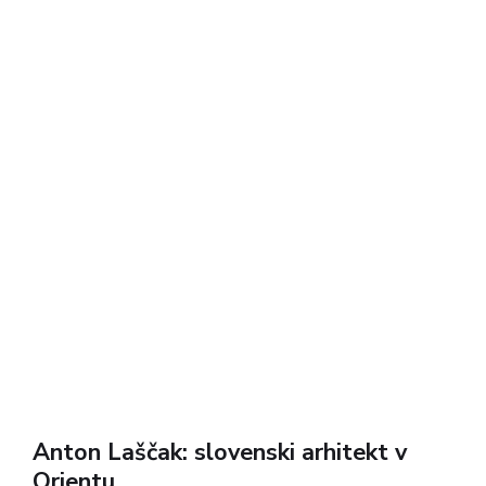
delovanja so se nekoliko spremenile,...
Anton Laščak: slovenski arhitekt v
Orientu