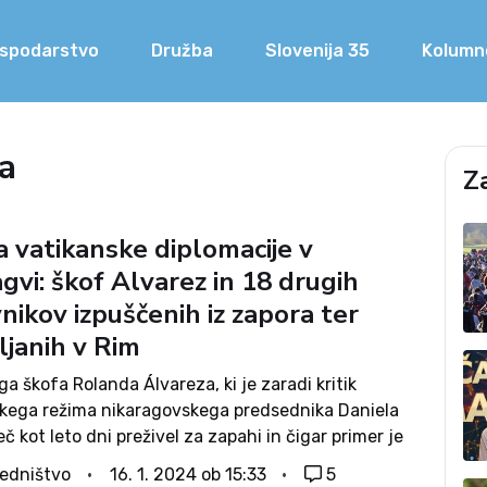
spodarstvo
Družba
Slovenija 35
Kolumn
a
Z
 vatikanske diplomacije v
gvi: škof Alvarez in 18 drugih
ikov izpuščenih iz zapora ter
ljanih v Rim
ga škofa Rolanda Álvareza, ki je zaradi kritik
skega režima nikaragovskega predsednika Daniela
č kot leto dni preživel za zapahi in čigar primer je
en velike mednarodne pozornosti, so v soboto
edništvo
16. 1. 2024 ob 15:33
5