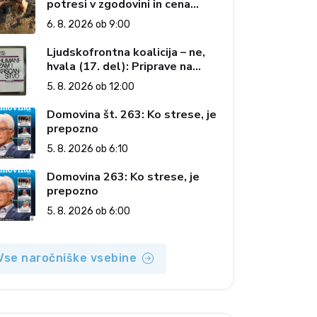
potresi v zgodovini in cena
pozabe
6. 8. 2026 ob 9:00
Ljudskofrontna koalicija – ne,
hvala (17. del): Priprave na
sestop z oblasti – dvorska
5. 8. 2026 ob 12:00
opozicija 6: Gramsci na delu:
Revija 2000 in revolucionarna
Domovina št. 263: Ko strese, je
izvotlitev krščanstva
prepozno
5. 8. 2026 ob 6:10
Domovina 263: Ko strese, je
prepozno
5. 8. 2026 ob 6:00
Vse naročniške vsebine