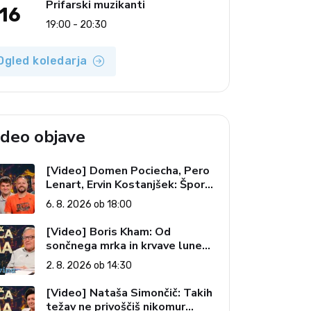
Prifarski muzikanti
16
19:00 - 20:30
Ogled koledarja
ideo objave
[Video] Domen Pociecha, Pero
Lenart, Ervin Kostanjšek: Šport
specialcev (Vroča tema, 6. 8.
6. 8. 2026 ob 18:00
2026)
[Video] Boris Kham: Od
sončnega mrka in krvave lune
do slovenskih pečatov v vesolju
2. 8. 2026 ob 14:30
(Vroča tema, 2. 8. 2026)
[Video] Nataša Simončič: Takih
težav ne privoščiš nikomur