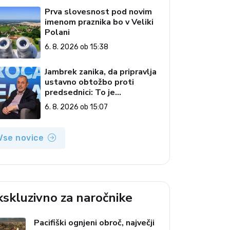
Prva slovesnost pod novim
imenom praznika bo v Veliki
Polani
6. 8. 2026 ob 15:38
Jambrek zanika, da pripravlja
ustavno obtožbo proti
predsednici: To je
popolnoma neresnična
6. 8. 2026 ob 15:07
informacija
Vse novice
kskluzivno za naročnike
Pacifiški ognjeni obroč, največji