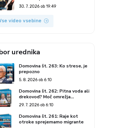
(Vroča tema, 30. 7. 2026)
30. 7. 2026 ob 19:49
Vse video vsebine
zbor urednika
Domovina št. 263: Ko strese, je
prepozno
5. 8. 2026 ob 6:10
Domovina št. 262: Pitna voda ali
drekovod? Moč omrežja
interesov
29. 7. 2026 ob 6:10
Domovina št. 261: Raje kot
otroke sprejemamo migrante