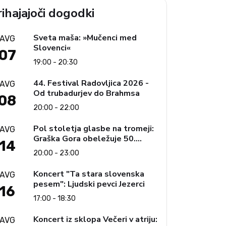
ihajajoči dogodki
Sveta maša: »Mučenci med
AVG
Slovenci«
07
19:00 - 20:30
44. Festival Radovljica 2026 -
AVG
Od trubadurjev do Brahmsa
08
20:00 - 22:00
Pol stoletja glasbe na tromeji:
AVG
Graška Gora obeležuje 50.
14
jubilejni festival narodno-
20:00 - 23:00
zabavne glasbe
Koncert "Ta stara slovenska
AVG
pesem": Ljudski pevci Jezerci
16
17:00 - 18:30
Koncert iz sklopa Večeri v atriju:
AVG