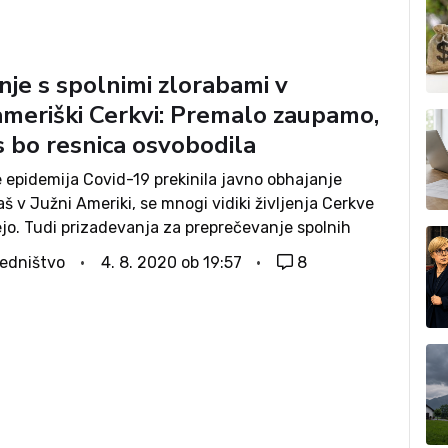
 skupaj z 18 drugimi. Novico, da...
nje s spolnimi zlorabami v
ameriški Cerkvi: Premalo zaupamo,
s bo resnica osvobodila
 epidemija Covid-19 prekinila javno obhajanje
š v Južni Ameriki, se mnogi vidiki življenja Cerkve
ejo. Tudi prizadevanja za preprečevanje spolnih
strani duhovnikov v Latinski Ameriki. Preko 2000
edništvo
4. 8. 2020 ob 19:57
8
je udeležilo video konference v organizaciji...