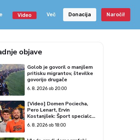
e
Več
Donacija
Naroči!
Video
adnje objave
Golob je govoril o manjšem
pritisku migrantov, številke
govorijo drugače
6. 8. 2026 ob 20:00
[Video] Domen Pociecha,
Pero Lenart, Ervin
Kostanjšek: Šport specialcev
(Vroča tema, 6. 8. 2026)
6. 8. 2026 ob 18:00