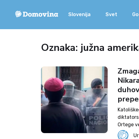
Slovenija
Svet
Go
Oznaka: južna amerik
Zmaga
Nikara
duhovn
prepe
Katoliške
diktator
Ortege ve
bil delež
Ur