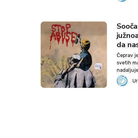
izpustili
Sooča
južno
da na
Čeprav je
svetih ma
nadaljuj
zlorab s 
Ur
ljudi se 