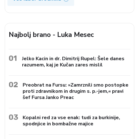
Najbolj brano - Luka Mesec
01
Jelko Kacin in dr. Dimitrij Rupel: Šele danes
razumem, kaj je Kučan zares mislil
02
Preobrat na Fursu: »Zamrznili smo postopke
proti zdravnikom in drugim s. p.-jem,« pravi
šef Fursa Janko Preac
03
Kopalni red za vse enak: tudi za burkinije,
spodnjice in bombažne majice