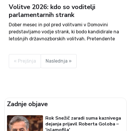
Volitve 2026: kdo so voditelji
parlamentarnih strank
Dober mesec in pol pred volitvami v Domovini
predstavljamo vodje strank, ki bodo kandidirale na
letošnjih državnozborskih volitvah. Pretendente
za vidne položaje, ki vodijo parlamentarne stranke,
predstavljamo po vrstnem redu glede na
poslansko zastopanost v državnem zboru, druge
« Prejšnja
Naslednja »
pa bomo...
Zadnje objave
Rok Snežič zaradi suma kaznivega
dejanja prijavil Roberta Goloba –
'islamofila'