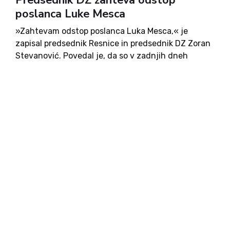
Predsednik DZ zahteva odstop
poslanca Luke Mesca
»Zahtevam odstop poslanca Luka Mesca,« je
zapisal predsednik Resnice in predsednik DZ Zoran
Stevanović. Povedal je, da so v zadnjih dneh
prejeli več sporočil o kršitvah podjetij, ki so na tak
ali drugačen način oškodovali svoje delavce. V
sporočilih so...