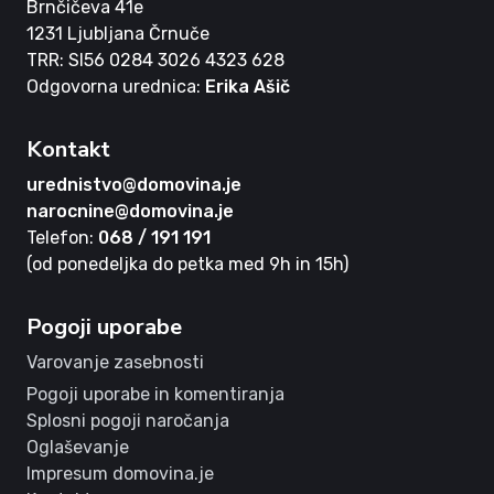
Brnčičeva 41e
1231 Ljubljana Črnuče
TRR: SI56 0284 3026 4323 628
Odgovorna urednica:
Erika Ašič
Kontakt
urednistvo@domovina.je
narocnine@domovina.je
Telefon:
068 / 191 191
(od ponedeljka do petka med 9h in 15h)
Pogoji uporabe
Varovanje zasebnosti
Pogoji uporabe in komentiranja
Splosni pogoji naročanja
Oglaševanje
Impresum domovina.je