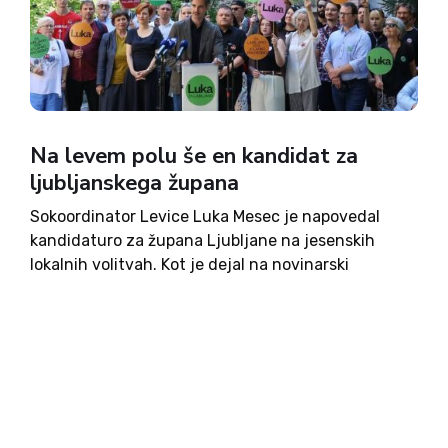
Na levem polu še en kandidat za
ljubljanskega župana
Sokoordinator Levice Luka Mesec je napovedal
kandidaturo za župana Ljubljane na jesenskih
lokalnih volitvah. Kot je dejal na novinarski
konferenci, je po 20 letih istega župana čas za
spremembo vodenja mesta, njegovo glavno vodilo
pa bo Ljubljana, ki si jo...