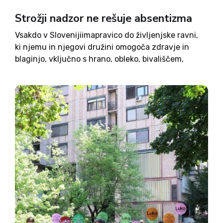
Strožji nadzor ne rešuje absentizma
Vsakdo v Slovenijiimapravico do življenjske ravni,
ki njemu in njegovi družini omogoča zdravje in
blaginjo, vključno s hrano, obleko, bivališčem,
zdravstveno oskrbo in potrebnimi socialnimi
storitvami ter pravico do varnosti v primeru
brezposelnosti, bolezni, invalidnosti, vdovstva,
starosti ali druge nezmožnosti...