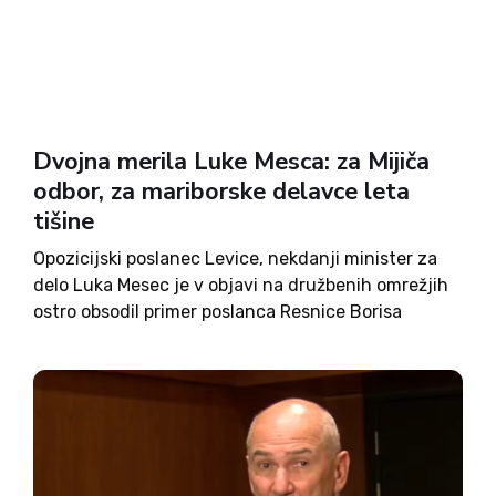
Dvojna merila Luke Mesca: za Mijiča
odbor, za mariborske delavce leta
tišine
Opozicijski poslanec Levice, nekdanji minister za
delo Luka Mesec je v objavi na družbenih omrežjih
ostro obsodil primer poslanca Resnice Borisa
Mijiča, potem ko so v javnosti zaokrožili očitki o
dolgovih njegovega podjetja. Zanj zahteva
politično odgovornost in poudarja, da...