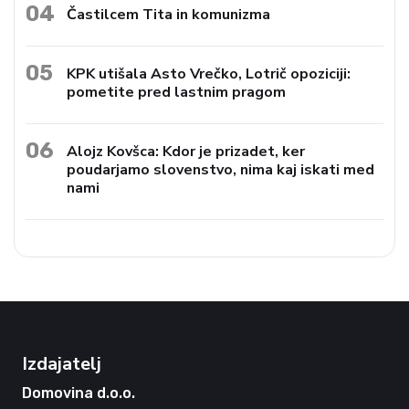
04
Častilcem Tita in komunizma
05
KPK utišala Asto Vrečko, Lotrič opoziciji:
pometite pred lastnim pragom
06
Alojz Kovšca: Kdor je prizadet, ker
poudarjamo slovenstvo, nima kaj iskati med
nami
Izdajatelj
Domovina d.o.o.