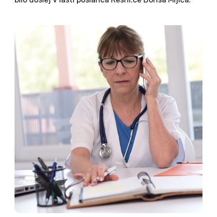
Izpis iz Ajpesa potrjuje prenos lastništva in
preimenovanje družbe v Klukec, d. o. o. Snežič je
poskrbel...