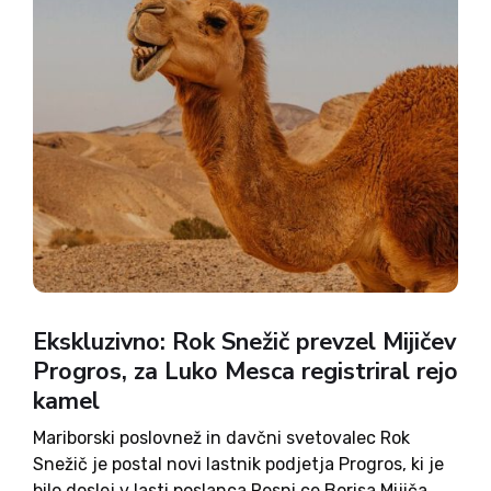
Ekskluzivno: Rok Snežič prevzel Mijičev
Progros, za Luko Mesca registriral rejo
kamel
Mariborski poslovnež in davčni svetovalec Rok
Snežič je postal novi lastnik podjetja Progros, ki je
bilo doslej v lasti poslanca Resni.ce Borisa Mijiča.