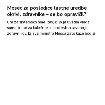
Mesec za posledice lastne uredbe
okrivil zdravnike – se bo opravičil?
Gre za sistemsko omejitev, ki jo je uvedla vlada
sama, in ne za kakršnokoli protestno ravnanje
zdravnikov. Izjava ministra Mesca zato kaže bodisi
na nerazumevanje bodisi na nepoznavanje uredb
lastne vlade, kar je z vidika odgovornega vodenja
zdravstvenega sistema skrajno...