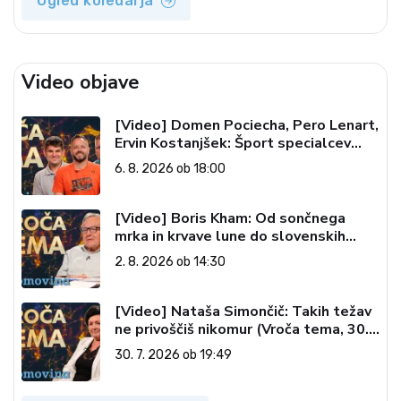
Ogled koledarja
Video objave
[Video] Domen Pociecha, Pero Lenart,
Ervin Kostanjšek: Šport specialcev
(Vroča tema, 6. 8. 2026)
6. 8. 2026 ob 18:00
[Video] Boris Kham: Od sončnega
mrka in krvave lune do slovenskih
pečatov v vesolju (Vroča tema, 2. 8.
2. 8. 2026 ob 14:30
2026)
[Video] Nataša Simončič: Takih težav
ne privoščiš nikomur (Vroča tema, 30.
7. 2026)
30. 7. 2026 ob 19:49