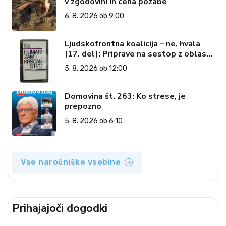
v zgodovini in cena pozabe
6. 8. 2026 ob 9:00
Ljudskofrontna koalicija – ne, hvala
(17. del): Priprave na sestop z oblasti
– dvorska opozicija 6: Gramsci na delu:
5. 8. 2026 ob 12:00
Revija 2000 in revolucionarna
izvotlitev krščanstva
Domovina št. 263: Ko strese, je
prepozno
5. 8. 2026 ob 6:10
Vse naročniške vsebine
Prihajajoči dogodki