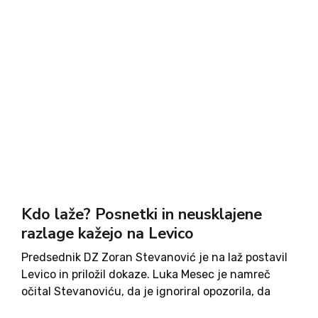
Kdo laže? Posnetki in neusklajene
razlage kažejo na Levico
Predsednik DZ Zoran Stevanović je na laž postavil
Levico in priložil dokaze. Luka Mesec je namreč
očital Stevanoviću, da je ignoriral opozorila, da
glasovalne naprave ne delujejo – posledično pa je