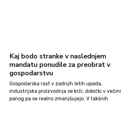
Kaj bodo stranke v naslednjem
mandatu ponudile za preobrat v
gospodarstvu
Gospodarska rast v zadnjih letih upada,
industrijska proizvodnja se krči, dobički v večini
panog pa se realno zmanjšujejo. V takšnih
razmerah postaja vprašanje gospodarske politike
eno ključnih predvolilnih tem. Na posvetu
»Slovenija 2035 – od programov do ukrepov« v
organizaciji...