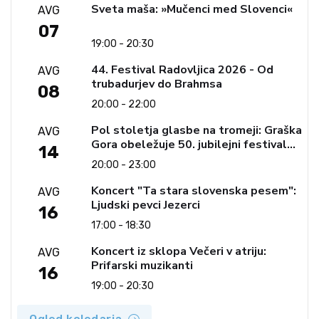
Sveta maša: »Mučenci med Slovenci«
AVG
07
19:00 - 20:30
44. Festival Radovljica 2026 - Od
AVG
trubadurjev do Brahmsa
08
20:00 - 22:00
Pol stoletja glasbe na tromeji: Graška
AVG
Gora obeležuje 50. jubilejni festival
14
narodno-zabavne glasbe
20:00 - 23:00
Koncert "Ta stara slovenska pesem":
AVG
Ljudski pevci Jezerci
16
17:00 - 18:30
Koncert iz sklopa Večeri v atriju:
AVG
Prifarski muzikanti
16
19:00 - 20:30