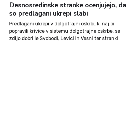
Desnosredinske stranke ocenjujejo, da
so predlagani ukrepi slabi
Predlagani ukrepi v dolgotrajni oskrbi, ki naj bi
popravili krivice v sistemu dolgotrajne oskrbe, se
zdijo dobri le Svobodi, Levici in Vesni ter stranki
SD. Državni zbor bo danes glasoval o tem, ali je
predlog primeren za nadaljnjo obravnavo, a...