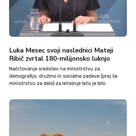
Luka Mesec svoji naslednici Mateji
Ribič zvrtal 180-milijonsko luknjo
Načrtovanje sredstev na ministrstvu za
demografijo, družino in socialne zadeve (prej še
ministrstvu za delo) za letošnje leto je bilo
»najmanj neustrezno«, poudarja ministrica
Mateja Ribič. Z drugimi besedami: računske
operacije prejšnji vladi res niso šle od rok in bivši...