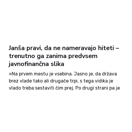
Janša pravi, da ne nameravajo hiteti –
trenutno ga zanima predvsem
javnofinančna slika
»Na prvem mestu je vsebina. Jasno je, da država
brez vlade tako ali drugače trpi, s tega vidika je
vlado treba sestaviti čim prej. Po drugi strani pa je
bolj pomembno, da je stvar trdna in da vemo, v
kakšne...