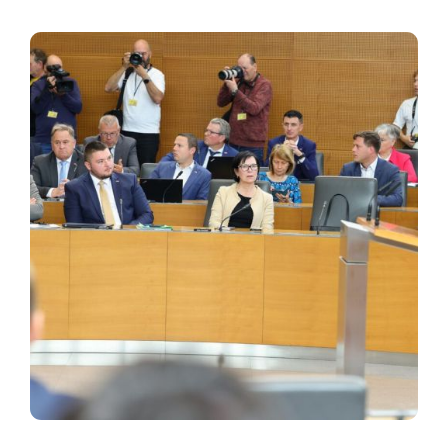
uskladili v najmanj enem tednu, nato pa bi sledil
kadrovski razrez. »Uskladili smo izhodišča za
koalicijsko pogodbo. To je...