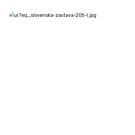
prevara svojeglavega starca – kaj drugega lahko
pričakujemo od v Benetkah rojenega
komediografa? V ljubljanski Operi so prikupno...