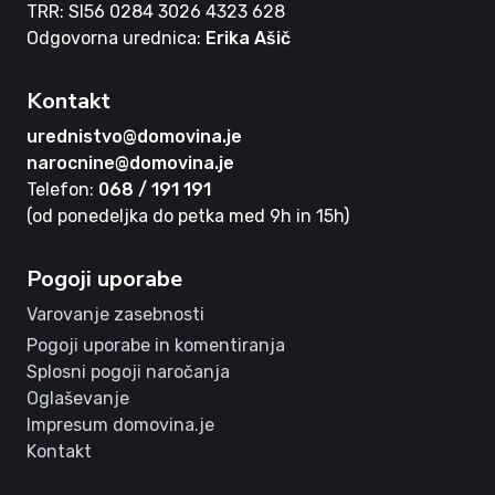
TRR: SI56 0284 3026 4323 628
Odgovorna urednica:
Erika Ašič
Kontakt
urednistvo@domovina.je
narocnine@domovina.je
Telefon:
068 / 191 191
(od ponedeljka do petka med 9h in 15h)
Pogoji uporabe
Varovanje zasebnosti
Pogoji uporabe in komentiranja
Splosni pogoji naročanja
Oglaševanje
Impresum domovina.je
Kontakt