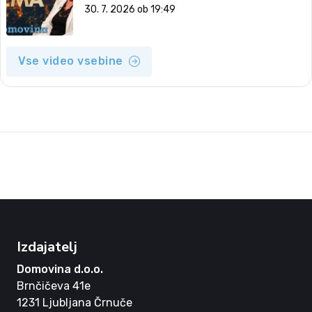
2026)
30. 7. 2026 ob 19:49
Vse video vsebine
Izdajatelj
Domovina d.o.o.
Brnčičeva 41e
1231 Ljubljana Črnuče