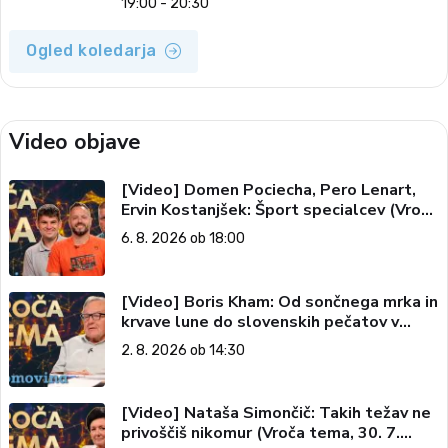
19:00 - 20:30
Ogled koledarja
Video objave
[Video] Domen Pociecha, Pero Lenart,
Ervin Kostanjšek: Šport specialcev (Vroča
tema, 6. 8. 2026)
6. 8. 2026 ob 18:00
[Video] Boris Kham: Od sončnega mrka in
krvave lune do slovenskih pečatov v
vesolju (Vroča tema, 2. 8. 2026)
2. 8. 2026 ob 14:30
[Video] Nataša Simončič: Takih težav ne
privoščiš nikomur (Vroča tema, 30. 7.