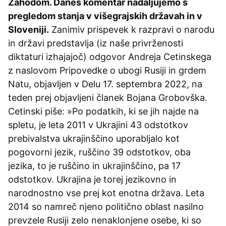
Zahodom. Danes komentar nadaljujemo s
pregledom stanja v višegrajskih državah in v
Sloveniji.
Zanimiv prispevek k razpravi o narodu
in državi predstavlja (iz naše privrženosti
diktaturi izhajajoč) odgovor Andreja Cetinskega
z naslovom Pripovedke o ubogi Rusiji in grdem
Natu, objavljen v Delu 17. septembra 2022, na
teden prej objavljeni članek Bojana Grobovška.
Cetinski piše: »Po podatkih, ki se jih najde na
spletu, je leta 2011 v Ukrajini 43 odstotkov
prebivalstva ukrajinščino uporabljalo kot
pogovorni jezik, ruščino 39 odstotkov, oba
jezika, to je ruščino in ukrajinščino, pa 17
odstotkov. Ukrajina je torej jezikovno in
narodnostno vse prej kot enotna država. Leta
2014 so namreč njeno politično oblast nasilno
prevzele Rusiji zelo nenaklonjene osebe, ki so