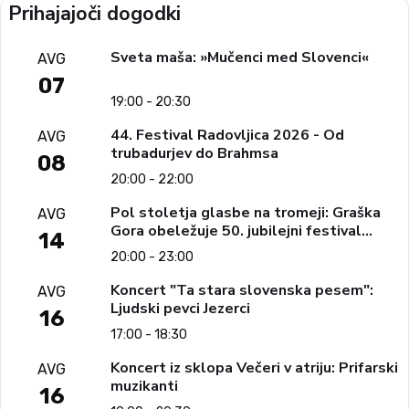
Prihajajoči dogodki
Sveta maša: »Mučenci med Slovenci«
AVG
07
19:00 - 20:30
44. Festival Radovljica 2026 - Od
AVG
trubadurjev do Brahmsa
08
20:00 - 22:00
Pol stoletja glasbe na tromeji: Graška
AVG
Gora obeležuje 50. jubilejni festival
14
narodno-zabavne glasbe
20:00 - 23:00
Koncert "Ta stara slovenska pesem":
AVG
Ljudski pevci Jezerci
16
17:00 - 18:30
Koncert iz sklopa Večeri v atriju: Prifarski
AVG
muzikanti
16