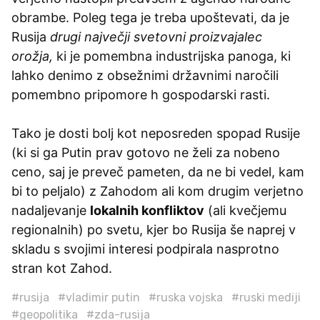
obrambe. Poleg tega je treba upoštevati, da je
Rusija
drugi največji svetovni proizvajalec
orožja,
ki je pomembna industrijska panoga, ki
lahko denimo z obsežnimi državnimi naročili
pomembno pripomore h gospodarski rasti.
Tako je dosti bolj kot neposreden spopad Rusije
(ki si ga Putin prav gotovo ne želi za nobeno
ceno, saj je preveč pameten, da ne bi vedel, kam
bi to peljalo) z Zahodom ali kom drugim verjetno
nadaljevanje
lokalnih konfliktov
(ali kvečjemu
regionalnih) po svetu, kjer bo Rusija še naprej v
skladu s svojimi interesi podpirala nasprotno
stran kot Zahod.
#rusija
#vladimir putin
#ruska vojska
#ruski mediji
#geopolitika
#zda-rusija