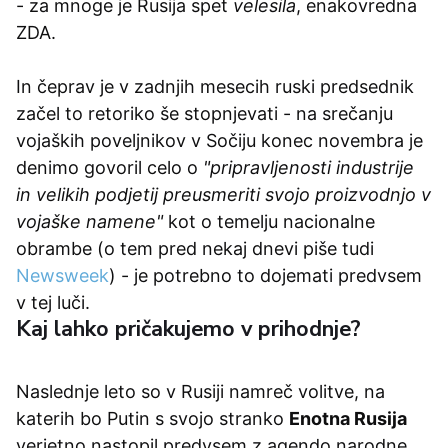
- za mnoge je Rusija spet
velesila
, enakovredna
ZDA.
In čeprav je v zadnjih mesecih ruski predsednik
začel to retoriko še stopnjevati - na srečanju
vojaških poveljnikov v Sočiju konec novembra je
denimo govoril celo o
"pripravljenosti industrije
in velikih podjetij preusmeriti svojo proizvodnjo v
vojaške namene"
kot o temelju nacionalne
obrambe (o tem pred nekaj dnevi piše tudi
Newsweek
) - je potrebno to dojemati predvsem
v tej luči.
Kaj lahko pričakujemo v prihodnje?
Naslednje leto so v Rusiji namreč volitve, na
katerih bo Putin s svojo stranko
Enotna Rusija
verjetno nastopil predvsem z agendo narodne