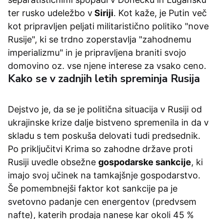
ter rusko udeležbo v
Siriji
. Kot kaže, je Putin več
kot pripravljen peljati militaristično politiko "nove
Rusije", ki se trdno zoperstavlja "zahodnemu
imperializmu" in je pripravljena braniti svojo
domovino oz. vse njene interese za vsako ceno.
Kako se v zadnjih letih spreminja Rusija
Dejstvo je, da se je politična situacija v Rusiji od
ukrajinske krize dalje bistveno spremenila in da v
skladu s tem poskuša delovati tudi predsednik.
Po priključitvi Krima so zahodne države proti
Rusiji uvedle obsežne
gospodarske sankcije
, ki
imajo svoj učinek na tamkajšnje gospodarstvo.
Še pomembnejši faktor kot sankcije pa je
svetovno padanje cen energentov (predvsem
nafte), katerih prodaja nanese kar okoli 45 %