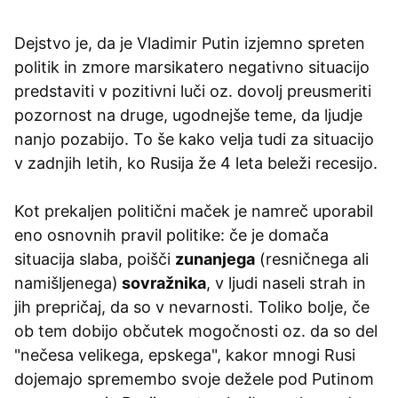
Dejstvo je, da je Vladimir Putin izjemno spreten
politik in zmore marsikatero negativno situacijo
predstaviti v pozitivni luči oz. dovolj preusmeriti
pozornost na druge, ugodnejše teme, da ljudje
nanjo pozabijo. To še kako velja tudi za situacijo
v zadnjih letih, ko Rusija že 4 leta beleži recesijo.
Kot prekaljen politični maček je namreč uporabil
eno osnovnih pravil politike: če je domača
situacija slaba, poišči
zunanjega
(resničnega ali
namišljenega)
sovražnika
, v ljudi naseli strah in
jih prepričaj, da so v nevarnosti. Toliko bolje, če
ob tem dobijo občutek mogočnosti oz. da so del
"nečesa velikega, epskega", kakor mnogi Rusi
dojemajo spremembo svoje dežele pod Putinom