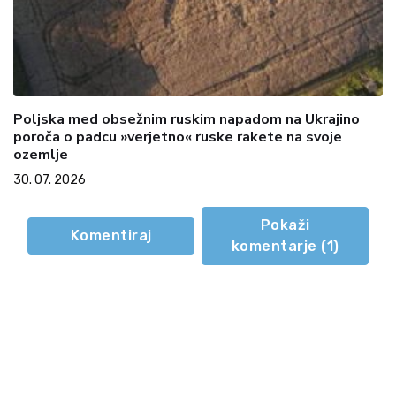
Poljska med obsežnim ruskim napadom na Ukrajino
poroča o padcu »verjetno« ruske rakete na svoje
ozemlje
30. 07. 2026
Pokaži
Komentiraj
komentarje (
1
)