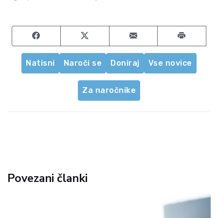
Share on Facebook
Share on Twitter
Share by email
Natisni
Naroči se
Doniraj
Vse novice
Za naročnike
Povezani članki