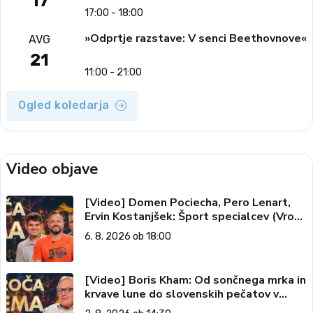
17
17:00 - 18:00
»Odprtje razstave: V senci Beethovnove«
AVG
21
11:00 - 21:00
Ogled koledarja
Video objave
[Video] Domen Pociecha, Pero Lenart,
Ervin Kostanjšek: Šport specialcev (Vroča
tema, 6. 8. 2026)
6. 8. 2026 ob 18:00
[Video] Boris Kham: Od sončnega mrka in
krvave lune do slovenskih pečatov v
vesolju (Vroča tema, 2. 8. 2026)