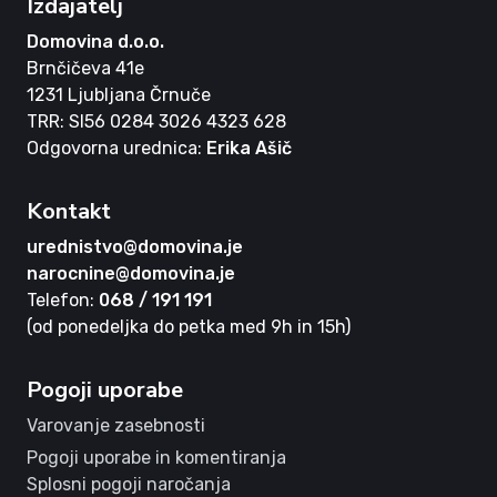
Izdajatelj
Domovina d.o.o.
Brnčičeva 41e
1231 Ljubljana Črnuče
TRR: SI56 0284 3026 4323 628
Odgovorna urednica:
Erika Ašič
Kontakt
urednistvo@domovina.je
narocnine@domovina.je
Telefon:
068 / 191 191
(od ponedeljka do petka med 9h in 15h)
Pogoji uporabe
Varovanje zasebnosti
Pogoji uporabe in komentiranja
Splosni pogoji naročanja