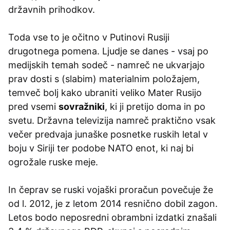
državnih prihodkov.
Toda vse to je očitno v Putinovi Rusiji
drugotnega pomena. Ljudje se danes - vsaj po
medijskih temah sodeč - namreč ne ukvarjajo
prav dosti s (slabim) materialnim položajem,
temveč bolj kako ubraniti veliko Mater Rusijo
pred vsemi
sovražniki
, ki ji pretijo doma in po
svetu. Državna televizija namreč praktično vsak
večer predvaja junaške posnetke ruskih letal v
boju v Siriji ter podobe NATO enot, ki naj bi
ogrožale ruske meje.
In čeprav se ruski vojaški proračun povečuje že
od l. 2012, je z letom 2014 resnično dobil zagon.
Letos bodo neposredni obrambni izdatki znašali