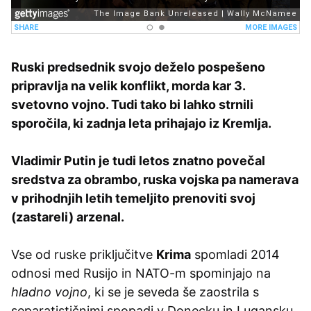
Ruski predsednik svojo deželo pospešeno
pripravlja na velik konflikt, morda kar 3.
svetovno vojno.
Tudi tako bi lahko strnili
sporočila, ki zadnja leta prihajajo iz Kremlja.
Vladimir Putin je tudi letos znatno povečal
sredstva za obrambo, ruska vojska pa namerava
v prihodnjih letih temeljito prenoviti svoj
(zastareli) arzenal.
Vse od ruske priključitve
Krima
spomladi 2014
odnosi med Rusijo in NATO-m spominjajo na
hladno vojno
, ki se je seveda še zaostrila s
separatističnimi spopadi v Donecku in Lugansku