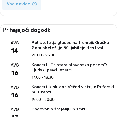
Vse novice
Prihajajoči dogodki
Pol stoletja glasbe na tromeji: Graška
AVG
Gora obeležuje 50. jubilejni festival
14
narodno-zabavne glasbe
20:00 - 23:00
Koncert "Ta stara slovenska pesem":
AVG
Ljudski pevci Jezerci
16
17:00 - 18:30
Koncert iz sklopa Večeri v atriju: Prifarski
AVG
muzikanti
16
19:00 - 20:30
Pogovori o življenju in smrti
AVG