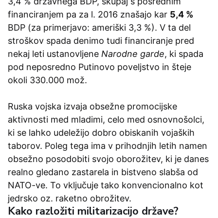
3,4 % državnega BDP, skupaj s posrednim
financiranjem pa za l. 2016 znašajo kar
5,4 %
BDP (za primerjavo: ameriški 3,3 %). V ta del
stroškov spada denimo tudi financiranje pred
nekaj leti ustanovljene
Narodne garde
, ki spada
pod neposredno Putinovo poveljstvo in šteje
okoli 330.000 mož.
Ruska vojska izvaja obsežne promocijske
aktivnosti med mladimi, celo med osnovnošolci,
ki se lahko udeležijo dobro obiskanih vojaških
taborov. Poleg tega ima v prihodnjih letih namen
obsežno posodobiti svojo oborožitev, ki je danes
realno gledano zastarela in bistveno slabša od
NATO-ve. To vključuje tako konvencionalno kot
jedrsko oz. raketno obrožitev.
Kako razložiti militarizacijo države?