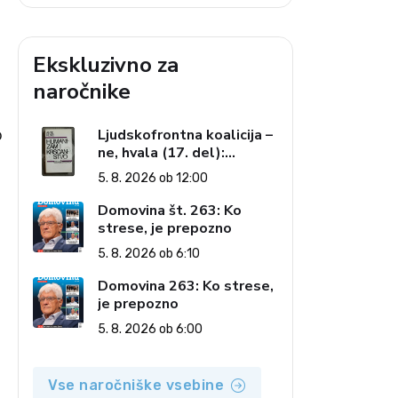
Ekskluzivno za
naročnike
Ljudskofrontna koalicija –
o
ne, hvala (17. del):
Priprave na sestop z
5. 8. 2026 ob 12:00
oblasti – dvorska
opozicija 6: Gramsci na
Domovina št. 263: Ko
delu: Revija 2000 in
strese, je prepozno
revolucionarna izvotlitev
5. 8. 2026 ob 6:10
krščanstva
Domovina 263: Ko strese,
je prepozno
5. 8. 2026 ob 6:00
Vse naročniške vsebine