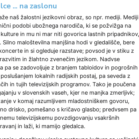
lce ... na zaslonu
že naš žalostni jezikovni obraz, so npr. mediji. Mediji
snični podobi ubožnega narodiča, ki se požvižga na
 kulture in mu ni mar niti govorica lastnih pripadnikov
 Silno maloštevilna manjšina hodi v gledališče, bere
 koncerte in si ogleduje razstave; povsod je v stiku z
 razvitim in žlahtno zvenečim jezikom. Nadvse
a pa se zadovoljuje z branjem tabloidov in pogrošnih
, poslušanjem lokalnih radijskih postaj, pa seveda z
h in tujih televizijskih programov. Tako je poučena
janju v slovenskih vaseh, kjer ne manjka zmerljivk;
anje v komaj razumljivem mladostniškem govoru,
o drisko, pomešano s kričavo glasbo; predvsem pa
jenemu televizijskemu povzdigovanju vsakršnih
avanj in laži, ki mamijo gledalca.