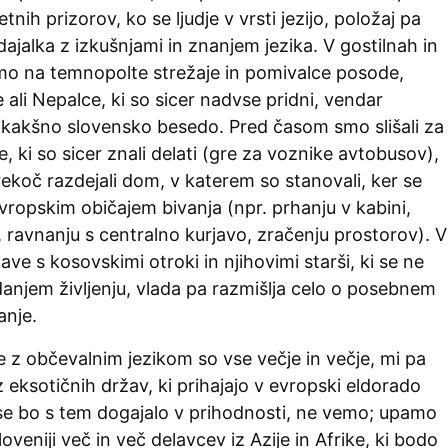
etnih prizorov, ko se ljudje v vrsti jezijo, položaj pa
dajalka z izkušnjami in znanjem jezika. V gostilnah in
mo na temnopolte strežaje in pomivalce posode,
 ali Nepalce, ki so sicer nadvse pridni, vendar
kakšno slovensko besedo. Pred časom smo slišali za
e, ki so sicer znali delati (gre za voznike avtobusov),
ekoč razdejali dom, v katerem so stanovali, ker se
 evropskim običajem bivanja (npr. prhanju v kabini,
i, ravnanju s centralno kurjavo, zračenju prostorov). V
ve s kosovskimi otroki in njihovimi starši, ki se ne
anjem življenju, vlada pa razmišlja celo o posebnem
anje.
 z občevalnim jezikom so vse večje in večje, mi pa
 eksotičnih držav, ki prihajajo v evropski eldorado
 se bo s tem dogajalo v prihodnosti, ne vemo; upamo
oveniji več in več delavcev iz Azije in Afrike, ki bodo