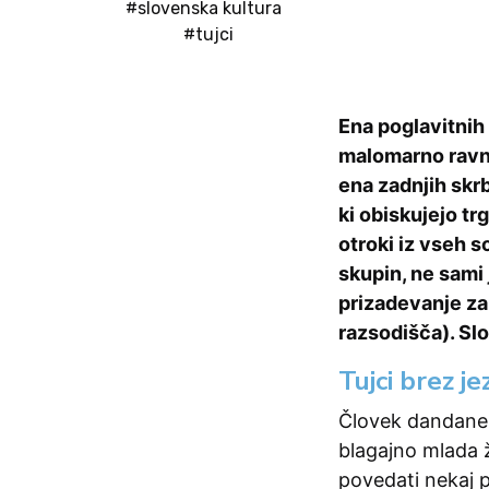
#slovenska kultura
#tujci
Ena poglavitnih z
malomarno ravna
ena zadnjih skrb
ki obiskujejo tr
otroki iz vseh s
skupin, ne sami
prizadevanje za
razsodišča). Sl
Tujci brez je
Človek dandanes
blagajno mlada ž
povedati nekaj p