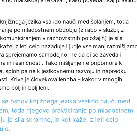
), smo marsikdaj v težavah, kako povedati kaj pravilno
knjižnega jezika vsakdo nauči med šolanjem, toda
ranje po mladostnem obdobju (z rabo v službi, z
 komuniciranjem v raznovrstnih položajih) je sila
kaže, z leti celo nazaduje.Ljudje vse manj razmišljam
tva sprejemamo samodejno, ne da bi se zavedali
a in resničnosti. Tako mišljenje ne pripomore k
ika, sploh pa ne k jezikovnemu razvoju in napredku
sti. Kriva je človekova lenoba – kakor v mnogih
mo bolj in bolj leni.
 se osnov knjižnega jezika vsakdo nauči med
jem, toda njegovo prakticiranje po mladostnem
u je sila skromno, in kot kaže, z leti celo
uje.