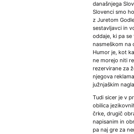
današnjega Slov
Slovenci smo hoč
z Juretom Godler
sestavljavci in 
oddaje, ki pa se
nasmeškom na ob
Humor je, kot ka
ne morejo niti 
rezervirane za ž
njegova reklama
južnjaškim nagl
Tudi sicer je v p
obilica jezikovn
črke, drugič obr
napisanim in obr
pa naj gre za ne