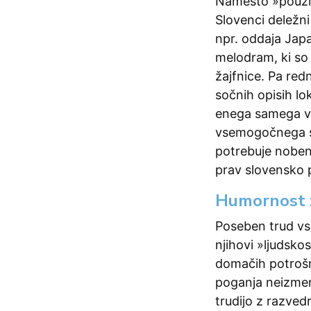
Namesto »použiv
Slovenci deležni
npr. oddaja Japa
melodram, ki so
žajfnice. Pa re
sočnih opisih lok
enega samega vi
vsemogočnega sm
potrebuje nobeni
prav slovensko pr
Humornost 
Poseben trud v
njihovi »ljudsko
domačih potrošni
poganja neizmer
trudijo z razved