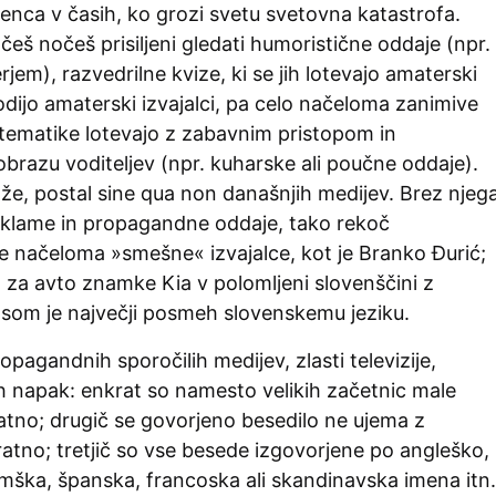
enca v časih, ko grozi svetu svetovna katastrofa.
eš nočeš prisiljeni gledati humoristične oddaje (npr.
jem), razvedrilne kvize, ki se jih lotevajo amaterski
vodijo amaterski izvajalci, pa celo načeloma zanimive
 tematike lotevajo z zabavnim pristopom in
razu voditeljev (npr. kuharske ali poučne oddaje).
že, postal sine qua non današnjih medijev. Brez njeg
reklame in propagandne oddaje, tako rekoč
e načeloma »smešne« izvajalce, kot je Branko Đurić;
 za avto znamke Kia v polomljeni slovenščini z
asom je največji posmeh slovenskemu jeziku.
ropagandnih sporočilih medijev, zlasti televizije,
ih napak: enkrat so namesto velikih začetnic male
atno; drugič se govorjeno besedilo ne ujema z
atno; tretjič so vse besede izgovorjene po angleško,
mška, španska, francoska ali skandinavska imena itn.