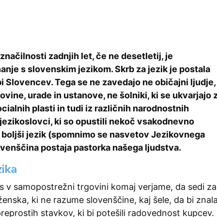
načilnosti zadnjih let, če ne desetletij, je
nje s slovenskim jezikom. Skrb za jezik je postala
i Slovencev. Tega se ne zavedajo ne običajni ljudje,
govine, urade in ustanove, ne šolniki, ki se ukvarjajo 
ocialnih plasti in tudi iz različnih narodnostnih
 jezikoslovci, ki so opustili nekoč vsakodnevno
 boljši jezik (spomnimo se nasvetov Jezikovnega
ovenščina postaja pastorka našega ljudstva.
zika
 v samopostrežni trgovini komaj verjame, da sedi za
enska, ki ne razume slovenščine, kaj šele, da bi znal
reprostih stavkov, ki bi potešili radovednost kupcev.