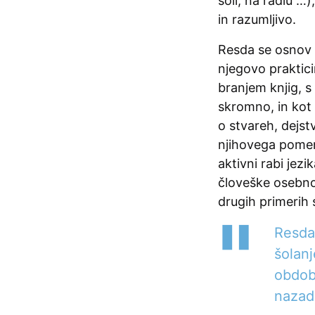
šoli, na radiu …
in razumljivo.
Resda se osnov 
njegovo praktici
branjem knjig, s
skromno, in kot 
o stvareh, dejs
njihovega pomen
aktivni rabi jez
človeške osebno
drugih primerih s
Resda
šolan
obdobj
nazad