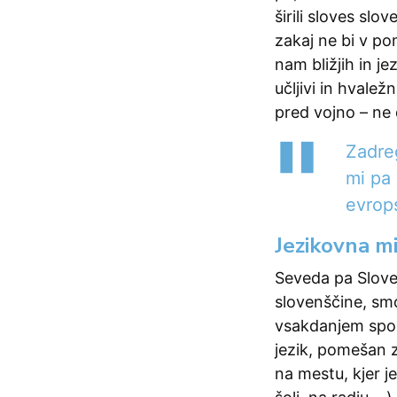
širili sloves slo
zakaj ne bi v po
nam bližjih in je
učljivi in hvale
pred vojno – ne 
Zadre
mi pa 
evrops
Jezikovna m
Seveda pa Sloven
slovenščine, smo
vsakdanjem spo
jezik, pomešan z
na mestu, kjer j