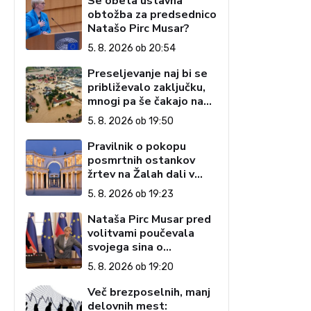
Se obeta ustavna
obtožba za predsednico
Natašo Pirc Musar?
5. 8. 2026 ob 20:54
Preseljevanje naj bi se
približevalo zaključku,
mnogi pa še čakajo na
domove
5. 8. 2026 ob 19:50
Pravilnik o pokopu
posmrtnih ostankov
žrtev na Žalah dali v
javno razpravo
5. 8. 2026 ob 19:23
Nataša Pirc Musar pred
volitvami poučevala
svojega sina o
pripenjanju na zadnjem
5. 8. 2026 ob 19:20
sedežu
Več brezposelnih, manj
delovnih mest: