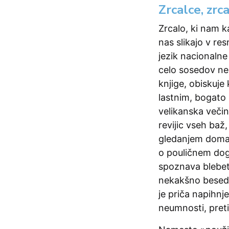
Zrcalce, zrca
Zrcalo, ki nam ka
nas slikajo v re
jezik nacionalne
celo sosedov ne.
knjige, obiskuje
lastnim, bogato
velikanska večin
revijic vseh baž
gledanjem domači
o pouličnem doga
spoznava blebet
nekakšno besedn
je priča napihn
neumnosti, pretir