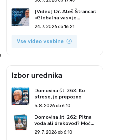
30. 7. 2026 ob 19:49
7. 2026)
[Video] Dr. Aleš Štrancar:
»Globalna vas« je
zatiranje vseh (Odmev
24. 7. 2026 ob 16:21
tedna, 24. 7. 2026)
Vse video vsebine
a
Izbor urednika
Domovina št. 263: Ko
strese, je prepozno
5. 8. 2026 ob 6:10
Domovina št. 262: Pitna
voda ali drekovod? Moč
omrežja interesov
29. 7. 2026 ob 6:10