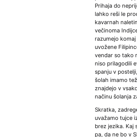
Prihaja do neprij
lahko reši le pro
kavarnah naleti
večinoma Indijce
razumejo komaj 
uvožene Filipinc
vendar so tako r
niso prilagodili
spanju v postelj
šolah imamo teža
znajdejo v vsakd
načinu šolanja z
Skratka, zadrege
uvažamo tujce iz
brez jezika. Kaj
pa, da ne bo v Sl