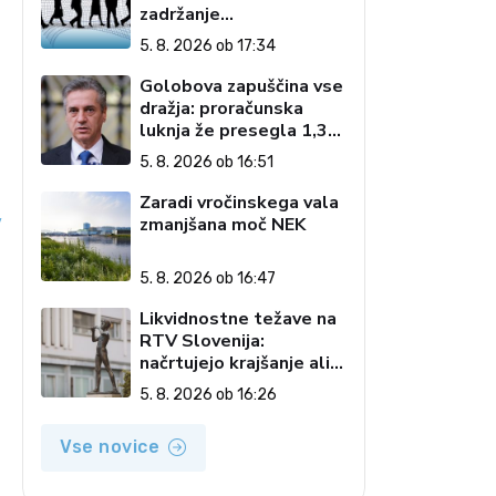
zadržanje
interventnega zakona
5. 8. 2026 ob 17:34
podaljšuje negotovost
Golobova zapuščina vse
dražja: proračunska
luknja že presegla 1,3
milijarde evrov
5. 8. 2026 ob 16:51
Zaradi vročinskega vala
v
zmanjšana moč NEK
5. 8. 2026 ob 16:47
Likvidnostne težave na
RTV Slovenija:
načrtujejo krajšanje ali
ukinitev oddaj in nižji
5. 8. 2026 ob 16:26
doseg vsebin
Vse novice