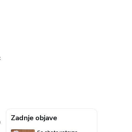
z
Zadnje objave
a