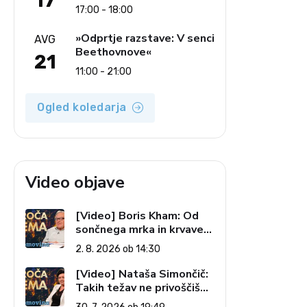
17
17:00 - 18:00
»Odprtje razstave: V senci
AVG
Beethovnove«
21
11:00 - 21:00
Ogled koledarja
Video objave
[Video] Boris Kham: Od
sončnega mrka in krvave
lune do slovenskih
2. 8. 2026 ob 14:30
pečatov v vesolju (Vroča
tema, 2. 8. 2026)
[Video] Nataša Simončič:
Takih težav ne privoščiš
nikomur (Vroča tema, 30.