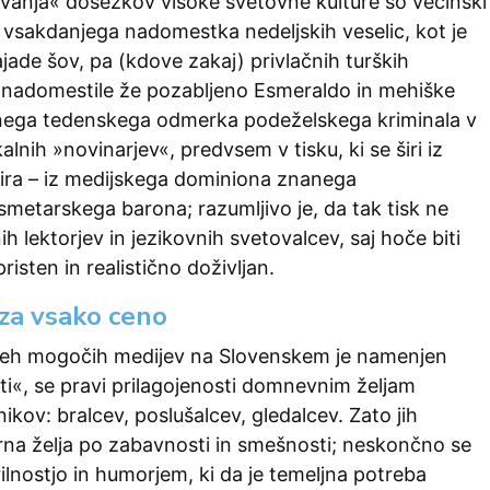
anja« dosežkov visoke svetovne kulture so večinski
 vsakdanjega nadomestka nedeljskih veselic, kot je
jade šov, pa (kdove zakaj) privlačnih turških
 nadomestile že pozabljeno Esmeraldo in mehiške
dnega tedenskega odmerka podeželskega kriminala v
alnih »novinarjev«, predvsem v tisku, ki se širi iz
ra – iz medijskega dominiona znanega
etarskega barona; razumljivo je, da tak tisk ne
h lektorjev in jezikovnih svetovalcev, saj hoče biti
isten in realistično doživljan.
za vsako ceno
seh mogočih medijev na Slovenskem je namenjen
sti«, se pravi prilagojenosti domnevnim željam
kov: bralcev, poslušalcev, gledalcev. Zato jih
na želja po zabavnosti in smešnosti; neskončno se
rilnostjo in humorjem, ki da je temeljna potreba