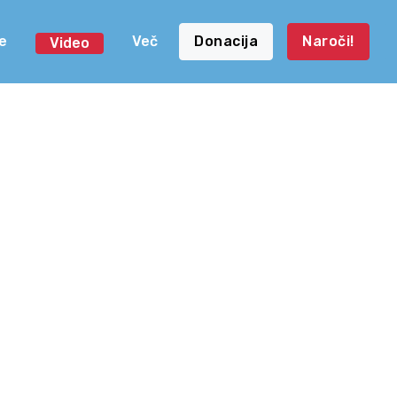
e
Več
Donacija
Naroči!
Video