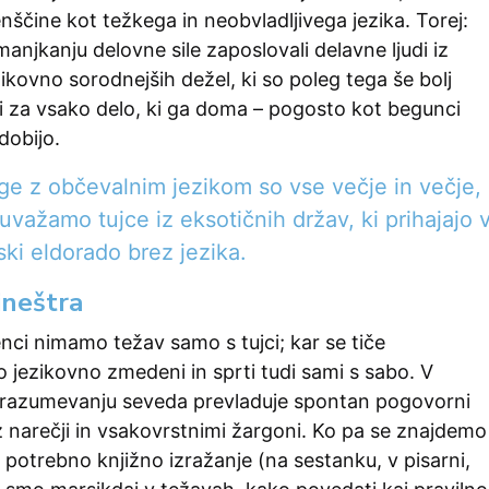
venščine kot težkega in neobvladljivega jezika. Torej:
manjkanju delovne sile zaposlovali delavne ljudi iz
zikovno sorodnejših dežel, ki so poleg tega še bolj
žni za vsako delo, ki ga doma – pogosto kot begunci
dobijo.
ge z občevalnim jezikom so vse večje in večje,
uvažamo tujce iz eksotičnih držav, ki prihajajo 
ki eldorado brez jezika.
ineštra
ci nimamo težav samo s tujci; kar se tiče
 jezikovno zmedeni in sprti tudi sami s sabo. V
razumevanju seveda prevladuje spontan pogovorni
 narečji in vsakovrstnimi žargoni. Ko pa se znajdemo
e potrebno knjižno izražanje (na sestanku, v pisarni,