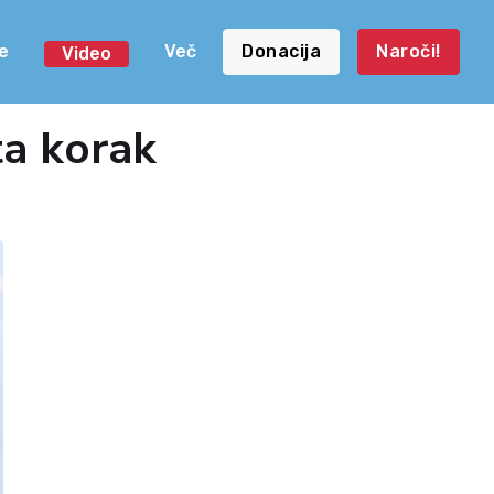
e
Več
Donacija
Naroči!
Video
ta korak