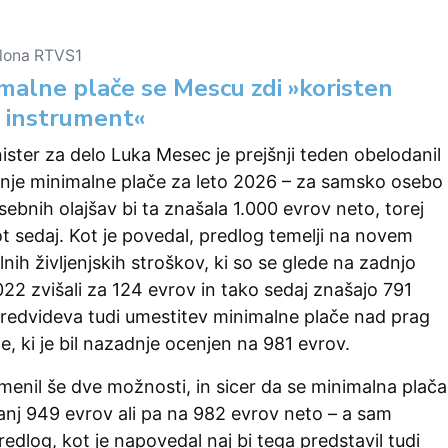
slona RTVS1
imalne plače se Mescu zdi »koristen
 instrument«
ster za delo Luka Mesec je prejšnji teden obelodanil
anje minimalne plače za leto 2026 – za samsko osebo
sebnih olajšav bi ta znašala 1.000 evrov neto, torej
t sedaj. Kot je povedal, predlog temelji na novem
nih življenjskih stroškov, ki so se glede na zadnjo
22 zvišali za 124 evrov in tako sedaj znašajo 791
predvideva tudi umestitev minimalne plače nad prag
e, ki je bil nazadnje ocenjen na 981 evrov.
menil še dve možnosti, in sicer da se minimalna plača
nj 949 evrov ali pa na 982 evrov neto – a sam
redlog, kot je napovedal naj bi tega predstavil tudi