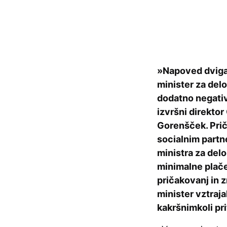
»Napoved dviga 
minister za delo
dodatno negativ
izvršni direkto
Gorenšček. Priča
socialnim part
ministra za del
minimalne plače
pričakovanj in 
minister vztraja
kakršnimkoli pri