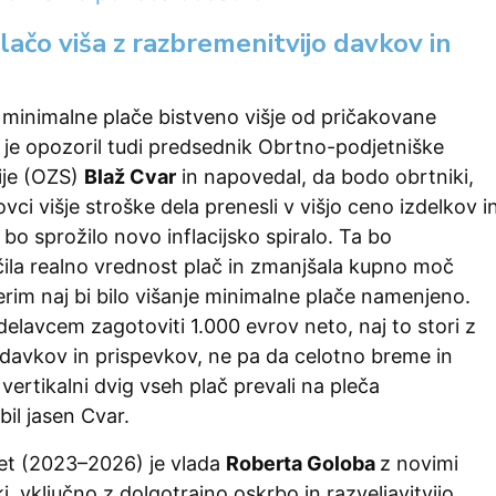
lačo viša z razbremenitvijo davkov in
 minimalne plače bistveno višje od pričakovane
e, je opozoril tudi predsednik Obrtno-podjetniške
ije (OZS)
Blaž Cvar
in napovedal, da bodo obrtniki,
ovci višje stroške dela prenesli v višjo ceno izdelkov i
 bo sprožilo novo inflacijsko spiralo. Ta bo
čila realno vrednost plač in zmanjšala kupno moč
terim naj bi bilo višanje minimalne plače namenjeno.
delavcem zagotoviti 1.000 evrov neto, naj to stori z
 davkov in prispevkov, ne pa da celotno breme in
ertikalni dvig vseh plač prevali na pleča
bil jasen Cvar.
let (2023–2026) je vlada
Roberta Goloba
z novimi
i, vključno z dolgotrajno oskrbo in razveljavitvijo