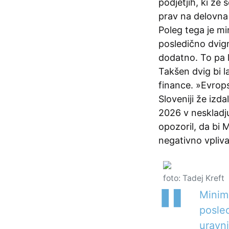
podjetjih, ki že 
prav na delovna
Poleg tega je mi
posledično dvign
dodatno. To pa 
Takšen dvig bi l
finance. »Evrop
Sloveniji že izda
2026 v neskladju
opozoril, da bi
negativno vpliva
foto: Tadej Kreft
Minima
posled
uravn