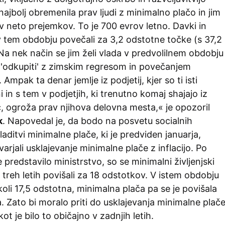
najbolj obremenila prav ljudi z minimalno plačo in jim
v neto prejemkov. To je 700 evrov letno. Davki in
v tem obdobju povečali za 3,2 odstotne točke (s 37,2
a nek način se jim želi vlada v predvolilnem obdobju
o 'odkupiti' z zimskim regresom in povečanjem
Ampak ta denar jemlje iz podjetij, kjer so ti isti
 in s tem v podjetjih, ki trenutno komaj shajajo iz
 ogroža prav njihova delovna mesta,« je opozoril
k
. Napovedal je, da bodo na posvetu socialnih
laditvi minimalne plače, ki je predviden januarja,
arjali usklajevanje minimalne plače z inflacijo. Po
je predstavilo ministrstvo, so se minimalni življenjski
h treh letih povišali za 18 odstotkov. V istem obdobju
 okoli 17,5 odstotna, minimalna plača pa se je povišala
. Zato bi moralo priti do usklajevanja minimalne plač
 kot je bilo to običajno v zadnjih letih.