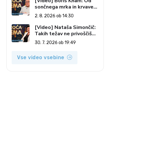
[Video] Boris Kham: Od
sončnega mrka in krvave
lune do slovenskih
2. 8. 2026 ob 14:30
pečatov v vesolju (Vroča
tema, 2. 8. 2026)
[Video] Nataša Simončič:
Takih težav ne privoščiš
nikomur (Vroča tema, 30.
30. 7. 2026 ob 19:49
7. 2026)
Vse video vsebine