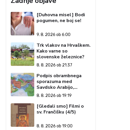
Zadnje objave
[Duhovna misel] Bodi
pogumen, ne boj se!
9. 8. 2026 ob 6:00
Trk vlakov na Hrvaškem.
Kako varne so
slovenske železnice?
8. 8. 2026 ob 21:37
Podpis obrambnega
sporazuma med
Savdsko Arabijo,
Pakistanom in Turčijo
8. 8. 2026 ob 19:19
[Gledali smo] Filmi o
sv. Frančišku (4/5)
8. 8. 2026 ob 19:00