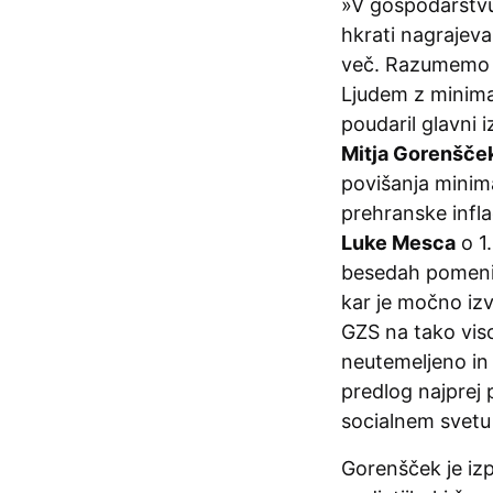
»V gospodarstvu
hkrati nagrajevan
več. Razumemo tu
Ljudem z minima
poudaril glavni 
Mitja Gorenšče
povišanja minima
prehranske infla
Luke Mesca
o 1
besedah pomeni 
kar je močno iz
GZS na tako viso
neutemeljeno in 
predlog najprej
socialnem svetu
Gorenšček je izp