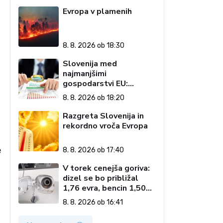
Evropa v plamenih
8. 8. 2026 ob 18:30
Slovenija med
najmanjšimi
gospodarstvi EU:
Golobova vlada pustila
8. 8. 2026 ob 18:20
visoke račune državi
Razgreta Slovenija in
rekordno vroča Evropa
e
8. 8. 2026 ob 17:40
V torek cenejša goriva:
dizel se bo približal
1,76 evra, bencin 1,50
evra
8. 8. 2026 ob 16:41