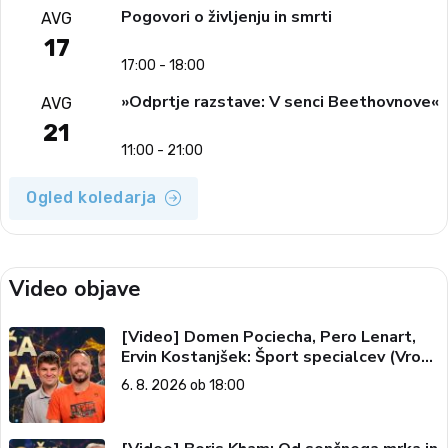
Pogovori o življenju in smrti
AVG
17
17:00 - 18:00
»Odprtje razstave: V senci Beethovnove«
AVG
21
11:00 - 21:00
Ogled koledarja
Video objave
[Video] Domen Pociecha, Pero Lenart,
Ervin Kostanjšek: Šport specialcev (Vroča
tema, 6. 8. 2026)
6. 8. 2026 ob 18:00