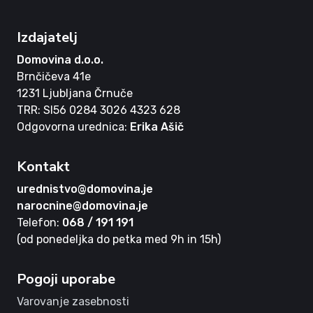
Izdajatelj
Domovina d.o.o.
Brnčičeva 41e
1231 Ljubljana Črnuče
TRR: SI56 0284 3026 4323 628
Odgovorna urednica:
Erika Ašič
Kontakt
urednistvo@domovina.je
narocnine@domovina.je
Telefon:
068 / 191 191
(od ponedeljka do petka med 9h in 15h)
Pogoji uporabe
Varovanje zasebnosti