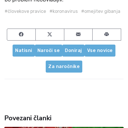
#človekove pravice
#koronavirus
#omejitev gibanja
Share on Facebook
Share on Twitter
Share by email
Natisni
Naroči se
Doniraj
Vse novice
Za naročnike
Povezani članki