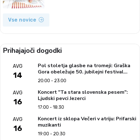
Vse novice
Prihajajoči dogodki
Pol stoletja glasbe na tromeji: Graška
AVG
Gora obeležuje 50. jubilejni festival
14
narodno-zabavne glasbe
20:00 - 23:00
Koncert "Ta stara slovenska pesem":
AVG
Ljudski pevci Jezerci
16
17:00 - 18:30
Koncert iz sklopa Večeri v atriju: Prifarski
AVG
muzikanti
16
19:00 - 20:30