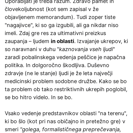
Uporabljati je treba razum. Zdravo pamet in
človekoljubnost (kot sem zapisal v že
objavljenem memorandum). Tudi zoper tiste
"nagajivce", ki so ga izgubili, ali ga nikdar niso
imeli. Zdaj gre res za ultimativni preizkus
zaupanja – ljudem
in oblasti
. Izvajanje ukrepov, ki
so naravnani v duhu "
kaznovanja vseh ljudi
"
zaradi pobalinskega vedenja peščice je napačna
politika. In dolgoročno škodljiva. Duševno
zdravje (ne le stanje) ljudi je že leta največji
medicinski problem sodobne družbe. Kako se bo
ta problem ob tako restriktivnih ukrepih poglobil,
se bo hitro videlo. In se bo.
Vsako vedenje predstavnikov oblasti "na terenu",
ki bo šlo (kot pri nas običajno in pretežno gre) v
smeri
"golega, formalističnega preprečevanja,