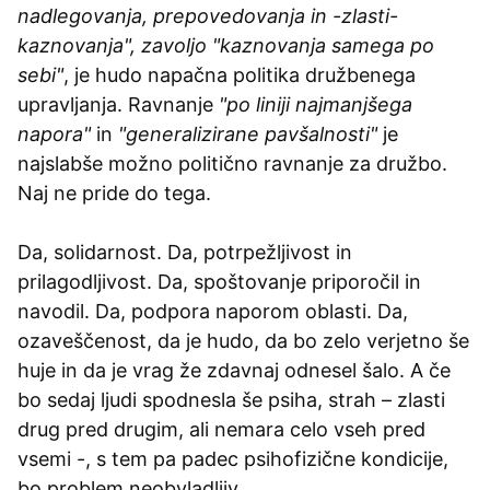
nadlegovanja, prepovedovanja in -zlasti-
kaznovanja", zavoljo "kaznovanja samega po
sebi"
, je hudo napačna politika družbenega
upravljanja. Ravnanje
"po liniji najmanjšega
napora"
in
"generalizirane pavšalnosti"
je
najslabše možno politično ravnanje za družbo.
Naj ne pride do tega.
Da, solidarnost. Da, potrpežljivost in
prilagodljivost. Da, spoštovanje priporočil in
navodil. Da, podpora naporom oblasti. Da,
ozaveščenost, da je hudo, da bo zelo verjetno še
huje in da je vrag že zdavnaj odnesel šalo. A če
bo sedaj ljudi spodnesla še psiha, strah – zlasti
drug pred drugim, ali nemara celo vseh pred
vsemi -, s tem pa padec psihofizične kondicije,
bo problem neobvladljiv.