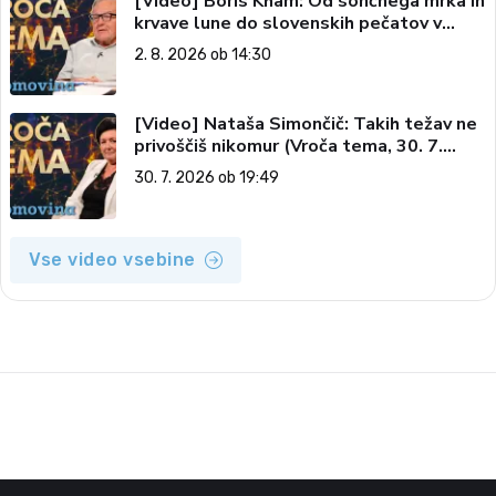
[Video] Boris Kham: Od sončnega mrka in
krvave lune do slovenskih pečatov v
vesolju (Vroča tema, 2. 8. 2026)
2. 8. 2026 ob 14:30
[Video] Nataša Simončič: Takih težav ne
privoščiš nikomur (Vroča tema, 30. 7.
2026)
30. 7. 2026 ob 19:49
Vse video vsebine