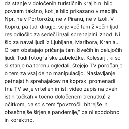
da stanje v določenih turističnih krajih ni bilo
povsem takšno, kot je bilo prikazano v medijih.
Npr. ne v Portorožu, ne v Piranu, ne v Izoli. V
Kopru, pa tudi drugje, se je več tam živečih ljudi
res odločilo za sedeči in/ali sprehajalni izhod. Ni
šlo za naval ljudi iz Ljubljane, Maribora, Kranja…
O tem obstajajo pričanja tam živečih in delujočih
ljudi. Tudi fotografske zabeležke. Kolesarji, ki so
si stanje na terenu ogledali, štejejo TV poročanje
o tem za vsaj delno manipulacijo. Naslavljanje
petnajstih sprehajalcev na koprski promenadi
(na TV se je vrtel en in isti video zapis na dveh
istih točkah v točno določenem trenutku) z
očitkom, da so s tem “povzročili hitrejše in
obsežnejše širjenje pandemije,” pa ni spodobno
in korektno.