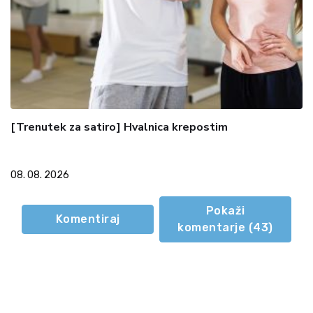
[Trenutek za satiro] Hvalnica krepostim
08. 08. 2026
Pokaži
Komentiraj
komentarje (
43
)