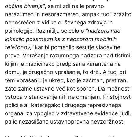
občine bivanja"
, se mi zdi ne le pravno
nerazumen in nesorazmeren, ampak tudi izrazito
neposrečen z vidika duševnega zdravja in
psihologije. Razmišlja se celo o
"nadzoru nad
lokacijo posameznika z nadzorom mobilnih
telefonov,"
kar bi pomenilo sesutje vladavine
prava. Vprašanje razumnega nadzora nad tistimi,
ki jim je medicinsko predpisana karantena na
domu, je drugačno vprašanje, to drži. A tudi pri
tem vprašanju je ukrep, kot je začrtan, pretiran,
zato zame ustavno več kot sporen. Da možnosti
vstopa v stanovanje niti ne omenjam. Pristojnost
policije ali kateregakoli drugega represivnega
organa, za vpogled v zdravstvene evidence ljudi,
pa je nezaslišana ustavnopravna nevzdržnost.