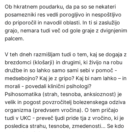
Ob hkratnem poudarku, da pa so se nekateri
posamezniki res vedli porogljivo in nespoštljivo
do priporočil in navodil oblasti. In ti si zaslužijo
grajo, nemara tudi več od gole graje z dvignjenim
palcem.
V teh dneh razmišljam tudi o tem, kaj se dogaja z
brezdomci (klošarji) in drugimi, ki živijo na robu
družbe in so lahko samo sami sebi v pomoč -
medsebojno? Kaj je z gripo? Kaj bi nam lahko – in
morali - povedali klinični psihologi?
Psihosomatika (strah, tesnoba, anksioznost) je
velik in pogost povzročitelj bolezenskega odziva
organizma (predvsem vročina). O tem pričajo
tudi v UKC - preveč ljudi pride tja z vročino, ki je
posledica strahu, tesnobe, zmedenosti... Se kdo