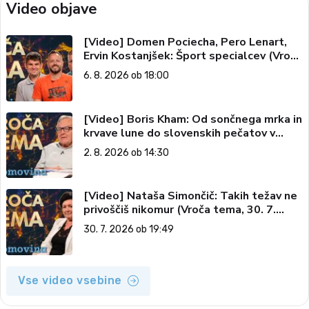
Video objave
[Video] Domen Pociecha, Pero Lenart,
Ervin Kostanjšek: Šport specialcev (Vroča
tema, 6. 8. 2026)
6. 8. 2026 ob 18:00
[Video] Boris Kham: Od sončnega mrka in
krvave lune do slovenskih pečatov v
vesolju (Vroča tema, 2. 8. 2026)
2. 8. 2026 ob 14:30
[Video] Nataša Simončič: Takih težav ne
privoščiš nikomur (Vroča tema, 30. 7.
2026)
30. 7. 2026 ob 19:49
Vse video vsebine