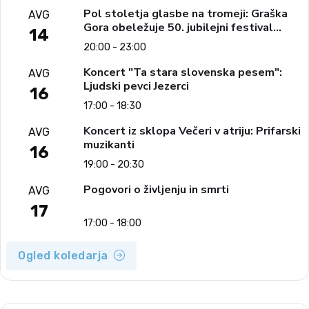
Pol stoletja glasbe na tromeji: Graška
AVG
Gora obeležuje 50. jubilejni festival
14
narodno-zabavne glasbe
20:00 - 23:00
Koncert "Ta stara slovenska pesem":
AVG
Ljudski pevci Jezerci
16
17:00 - 18:30
Koncert iz sklopa Večeri v atriju: Prifarski
AVG
muzikanti
16
19:00 - 20:30
Pogovori o življenju in smrti
AVG
17
17:00 - 18:00
Ogled koledarja