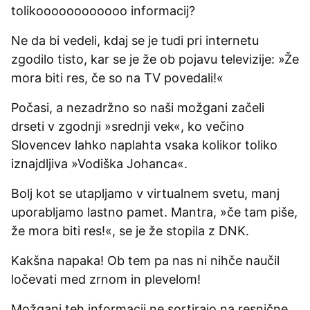
tolikoooooooooooo informacij?
Ne da bi vedeli, kdaj se je tudi pri internetu
zgodilo tisto, kar se je že ob pojavu televizije: »Že
mora biti res, če so na TV povedali!«
Počasi, a nezadržno so naši možgani začeli
drseti v zgodnji »srednji vek«, ko večino
Slovencev lahko naplahta vsaka kolikor toliko
iznajdljiva »Vodiška Johanca«.
Bolj kot se utapljamo v virtualnem svetu, manj
uporabljamo lastno pamet. Mantra, »če tam piše,
že mora biti res!«, se je že stopila z DNK.
Kakšna napaka! Ob tem pa nas ni nihče naučil
ločevati med zrnom in plevelom!
Možgani teh informacij ne sortirajo na resnične