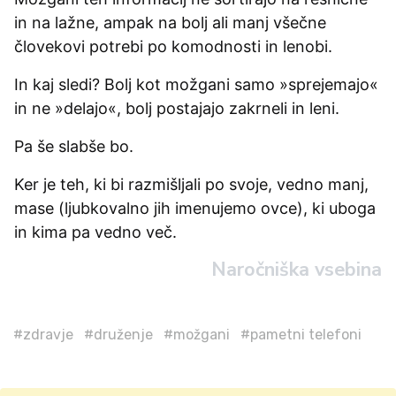
in na lažne, ampak na bolj ali manj všečne
človekovi potrebi po komodnosti in lenobi.
In kaj sledi? Bolj kot možgani samo »sprejemajo«
in ne »delajo«, bolj postajajo zakrneli in leni.
Pa še slabše bo.
Ker je teh, ki bi razmišljali po svoje, vedno manj,
mase (ljubkovalno jih imenujemo ovce), ki uboga
in kima pa vedno več.
Naročniška vsebina
#zdravje
#druženje
#možgani
#pametni telefoni