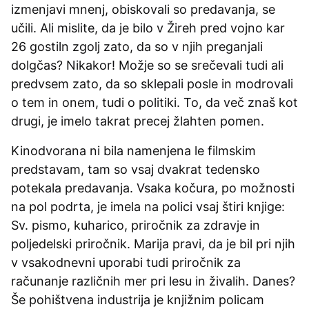
izmenjavi mnenj, obiskovali so predavanja, se
učili. Ali mislite, da je bilo v Žireh pred vojno kar
26 gostiln zgolj zato, da so v njih preganjali
dolgčas? Nikakor! Možje so se srečevali tudi ali
predvsem zato, da so sklepali posle in modrovali
o tem in onem, tudi o politiki. To, da več znaš kot
drugi, je imelo takrat precej žlahten pomen.
Kinodvorana ni bila namenjena le filmskim
predstavam, tam so vsaj dvakrat tedensko
potekala predavanja. Vsaka kočura, po možnosti
na pol podrta, je imela na polici vsaj štiri knjige:
Sv. pismo, kuharico, priročnik za zdravje in
poljedelski priročnik. Marija pravi, da je bil pri njih
v vsakodnevni uporabi tudi priročnik za
računanje različnih mer pri lesu in živalih. Danes?
Še pohištvena industrija je knjižnim policam