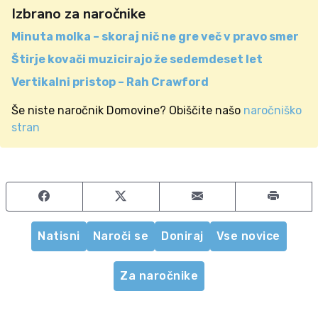
Izbrano za naročnike
Minuta molka – skoraj nič ne gre več v pravo smer
Štirje kovači muzicirajo že sedemdeset let
Vertikalni pristop – Rah Crawford
Še niste naročnik Domovine? Obiščite našo
naročniško
stran
Share on Facebook
Share on Twitter
Share by email
Natisni
Naroči se
Doniraj
Vse novice
Za naročnike