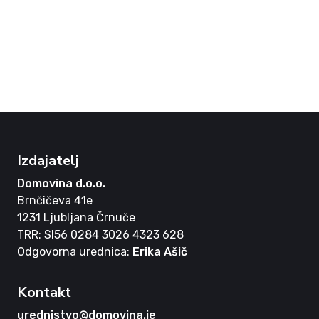
Izdajatelj
Domovina d.o.o.
Brnčičeva 41e
1231 Ljubljana Črnuče
TRR: SI56 0284 3026 4323 628
Odgovorna urednica:
Erika Ašič
Kontakt
urednistvo@domovina.je