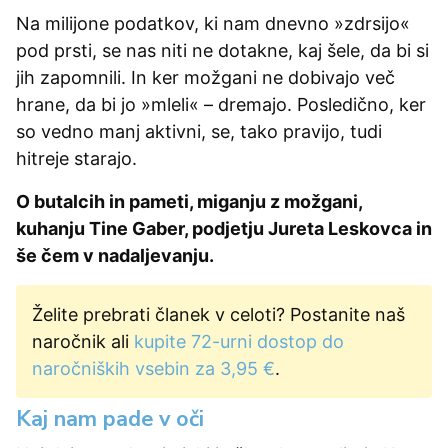
Na milijone podatkov, ki nam dnevno »zdrsijo«
pod prsti, se nas niti ne dotakne, kaj šele, da bi si
jih zapomnili. In ker možgani ne dobivajo več
hrane, da bi jo »mleli« – dremajo. Posledično, ker
so vedno manj aktivni, se, tako pravijo, tudi
hitreje starajo.
O butalcih in pameti, miganju z možgani,
kuhanju Tine Gaber, podjetju Jureta Leskovca in
še čem v nadaljevanju.
Želite prebrati članek v celoti? Postanite naš
naročnik ali
kupite 72-urni dostop do
naročniških vsebin za 3,95 €
.
Kaj nam pade v oči