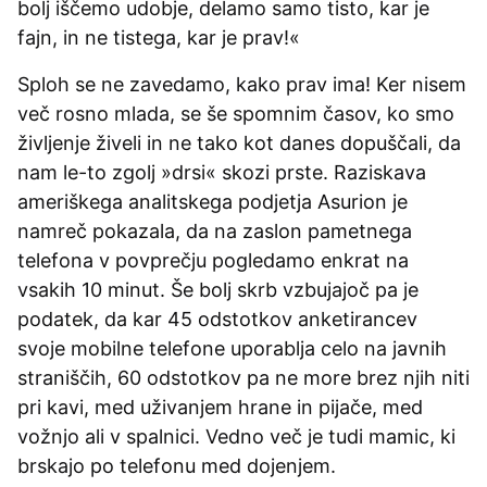
bolj iščemo udobje, delamo samo tisto, kar je
fajn, in ne tistega, kar je prav!«
Sploh se ne zavedamo, kako prav ima! Ker nisem
več rosno mlada, se še spomnim časov, ko smo
življenje živeli in ne tako kot danes dopuščali, da
nam le-to zgolj »drsi« skozi prste. Raziskava
ameriškega analitskega podjetja Asurion je
namreč pokazala, da na zaslon pametnega
telefona v povprečju pogledamo enkrat na
vsakih 10 minut. Še bolj skrb vzbujajoč pa je
podatek, da kar 45 odstotkov anketirancev
svoje mobilne telefone uporablja celo na javnih
straniščih, 60 odstotkov pa ne more brez njih niti
pri kavi, med uživanjem hrane in pijače, med
vožnjo ali v spalnici. Vedno več je tudi mamic, ki
brskajo po telefonu med dojenjem.