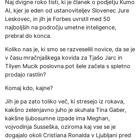
Naj dvigne roko tisti, ki je članek o podjetju Kumo
AI, kjer je eden od ustanoviteljev Slovenec Jure
Leskovec, in jih je Forbes uvrstil med 50
najboljših na področju umetne inteligence,
prebral do konca.
Koliko nas je, ki smo se razveselili novice, da se je
v času mračnjaškega kovida za Tjašo Jarc in
Tilyen Mucik poslovna pot šele začela s spletno
prodajo rastlin?
Komaj kdo, kajne?
Jih je pa zato toliko več, ki stresejo iz rokava,
kakšno zelenjavno juho je skuhala Tina Gaber,
kakšne ljubosumne izpade ima Meghan,
vojvodinja Susseška, oziroma kaj vse se je
dogajalo okoli Cristiana Ronalda v Ljubljani pred