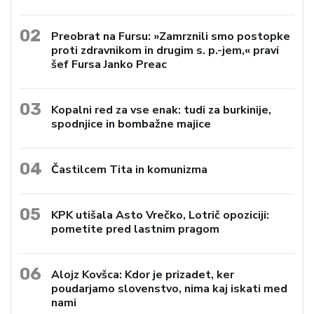
02
Preobrat na Fursu: »Zamrznili smo postopke
proti zdravnikom in drugim s. p.-jem,« pravi
šef Fursa Janko Preac
03
Kopalni red za vse enak: tudi za burkinije,
spodnjice in bombažne majice
04
Častilcem Tita in komunizma
05
KPK utišala Asto Vrečko, Lotrič opoziciji:
pometite pred lastnim pragom
06
Alojz Kovšca: Kdor je prizadet, ker
poudarjamo slovenstvo, nima kaj iskati med
nami