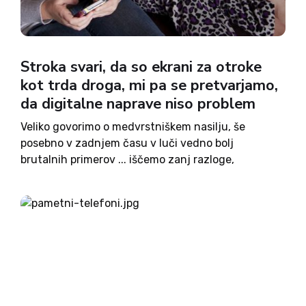
Stroka svari, da so ekrani za otroke
kot trda droga, mi pa se pretvarjamo,
da digitalne naprave niso problem
Veliko govorimo o medvrstniškem nasilju, še
posebno v zadnjem času v luči vedno bolj
brutalnih primerov ... iščemo zanj razloge,
tehtamo ukrepe, za mnenje sprašujemo
strokovnjake, učitelje, starše, same mlade … in se
pretvarjamo, da digitalne naprave niso problem.
Telefoni...