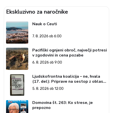
Ekskluzivno za naročnike
Nauk o Ceuti
7. 8. 2026 ob 6:00
Pacifiški ognjeni obroč, največji potresi
v zgodovini in cena pozabe
6. 8. 2026 ob 9:00
Ljudskofrontna koalicija – ne, hvala
(17. del): Priprave na sestop z oblasti
– dvorska opozicija 6: Gramsci na delu:
5. 8. 2026 ob 12:00
Revija 2000 in revolucionarna
izvotlitev krščanstva
Domovina št. 263: Ko strese, je
prepozno