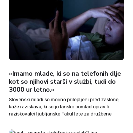
»Imamo mlade, ki so na telefonih dlje
kot so njihovi starši v službi, tudi do
3000 ur letno.«
Slovenski mladi so močno prilepljeni pred zaslone,
kaže raziskava, ki so jo lansko pomlad opravili
raziskovalci ljubljanske Fakultete za družbene
vede. Povprečen osnovnošolec tako pred ekranom
preživi 4,5 ur, kar močno presega uro do dve na