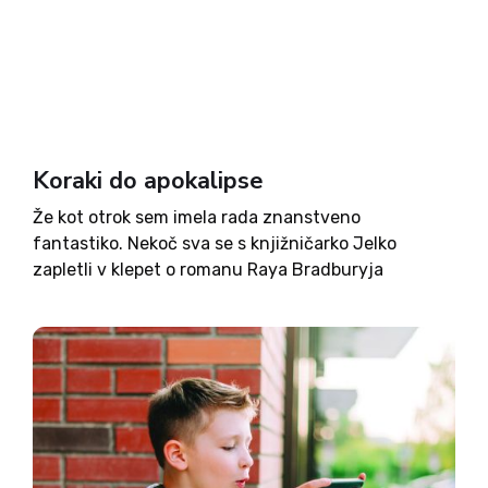
Koraki do apokalipse
Že kot otrok sem imela rada znanstveno
fantastiko. Nekoč sva se s knjižničarko Jelko
zapletli v klepet o romanu Raya Bradburyja
Fahrenheit 451. Še danes jo vidim pred očmi, kako
se je nagnila čez mizo in mi rekla: »Veš, lahko...