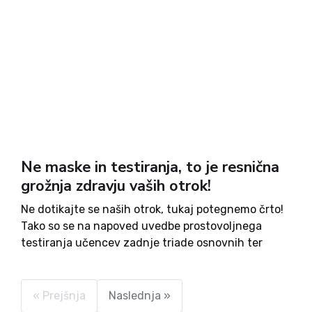
Ne maske in testiranja, to je resnična
grožnja zdravju vaših otrok!
Ne dotikajte se naših otrok, tukaj potegnemo črto!
Tako so se na napoved uvedbe prostovoljnega
testiranja učencev zadnje triade osnovnih ter
srednjih šol odzvali v civilnodružbeni iniciativi
Otrok ne damo in pripravili peticijo, ki jo naj bi
podpisalo že 19...
« Prejšnja
Naslednja »