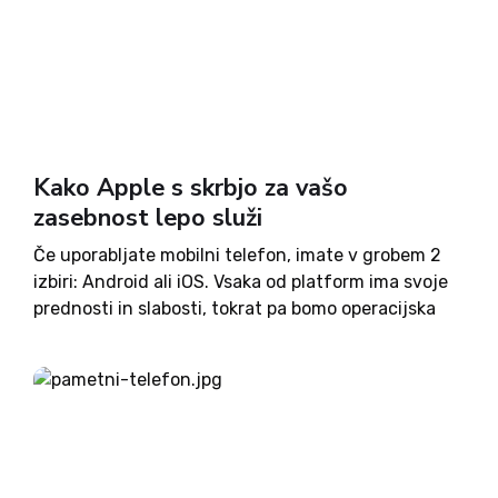
Kako Apple s skrbjo za vašo
zasebnost lepo služi
Če uporabljate mobilni telefon, imate v grobem 2
izbiri: Android ali iOS. Vsaka od platform ima svoje
prednosti in slabosti, tokrat pa bomo operacijska
sistema primerjali z vidika skrbi za zasebnost
uporabnikov. Poglejmo najprej v ograjeni nasad
jabolk - ekosistem,...