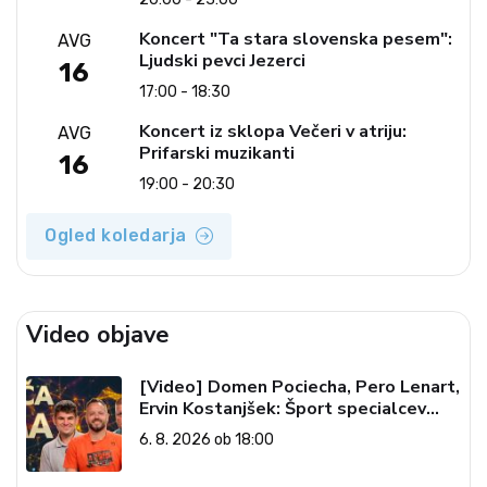
Koncert "Ta stara slovenska pesem":
AVG
Ljudski pevci Jezerci
16
17:00 - 18:30
Koncert iz sklopa Večeri v atriju:
AVG
Prifarski muzikanti
16
19:00 - 20:30
Ogled koledarja
Video objave
[Video] Domen Pociecha, Pero Lenart,
Ervin Kostanjšek: Šport specialcev
(Vroča tema, 6. 8. 2026)
6. 8. 2026 ob 18:00