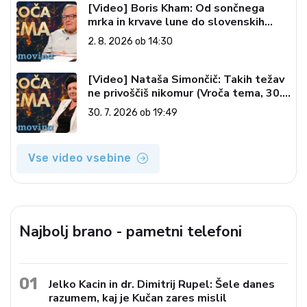
[Video] Boris Kham: Od sončnega
mrka in krvave lune do slovenskih
pečatov v vesolju (Vroča tema, 2. 8.
2. 8. 2026 ob 14:30
2026)
[Video] Nataša Simončič: Takih težav
ne privoščiš nikomur (Vroča tema, 30.
7. 2026)
30. 7. 2026 ob 19:49
Vse video vsebine
Najbolj brano - pametni telefoni
01
Jelko Kacin in dr. Dimitrij Rupel: Šele danes
razumem, kaj je Kučan zares mislil