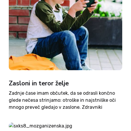
Zasloni in teror želje
Zadnje čase imam občutek, da se odrasli končno
glede nečesa strinjamo: otroške in najstniške oči
mnogo preveč gledajo v zaslone. Zdravniki
govorijo o preobremenjeni senzoriki, športniki o
premalo gibanja, učitelji o slabi učni kondiciji,
starši pa o vsem tem. Ko...