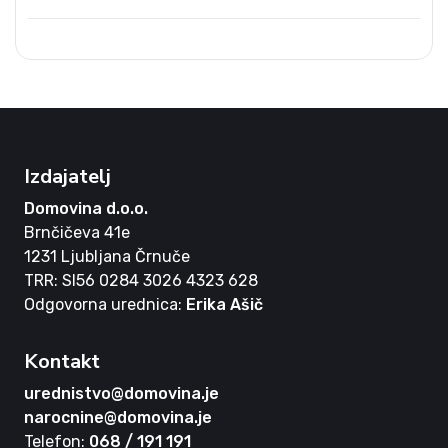
Izdajatelj
Domovina d.o.o.
Brnčičeva 41e
1231 Ljubljana Črnuče
TRR: SI56 0284 3026 4323 628
Odgovorna urednica:
Erika Ašič
Kontakt
urednistvo@domovina.je
narocnine@domovina.je
Telefon:
068 / 191 191