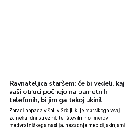
Ravnateljica staršem: če bi vedeli, kaj
vaši otroci počnejo na pametnih
telefonih, bi jim ga takoj ukinili
Zaradi napada v šoli v Srbiji, ki je marsikoga vsaj
za nekaj dni streznil, ter številnih primerov
medvrstniškega nasilja, nazadnje med dijakinjami
v Celju, smo se končno začeli ukvarjati s tem, kar