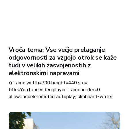
Vroča tema: Vse večje prelaganje
odgovornosti za vzgojo otrok se kaže
tudi v velikih zasvojenostih z
elektronskimi napravami
<iframe width=700 height=440 src=
title=YouTube video player frameborder=0
allow=accelerometer; autoplay; clipboard-write;
encrypted-media; gyroscope; picture-in-picture;
web-share allowfullscreen></iframe> Z novim
šolskim in katehetskim ter kmalu tudi akademskim
letom se pozornost usmerja v vodstva