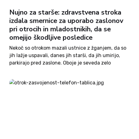
Nujno za starše: zdravstvena stroka
izdala smernice za uporabo zaslonov
pri otrocih in mladostnikih, da se
omejijo škodljive posledice
Nekoč so otrokom mazali ustnice z žganjem, da so
jih lažje uspavali, danes jih starši, da jih umirijo,
parkirajo pred zaslone. Oboje je seveda zelo
škodljivo. In ker gre pri uporabi pametnih
telefonov in drugih tehnoloških naprav z
zaslonom relativno...