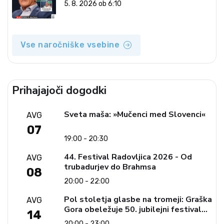
5. 8. 2026 ob 6:10
Vse naročniške vsebine
Prihajajoči dogodki
Sveta maša: »Mučenci med Slovenci«
AVG
07
19:00 - 20:30
44. Festival Radovljica 2026 - Od
AVG
trubadurjev do Brahmsa
08
20:00 - 22:00
Pol stoletja glasbe na tromeji: Graška
AVG
Gora obeležuje 50. jubilejni festival
14
narodno-zabavne glasbe
20:00 - 23:00