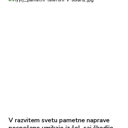
dan, ki ju kot...
V razvitem svetu pametne naprave