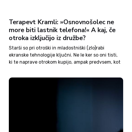
Terapevt Kramli: »Osnovnošolec ne
more biti lastnik telefona!« A kaj, če
otroka izključijo iz družbe?
Starši so pri otroški in mladostniški (zlo)rabi
ekranske tehnologije ključni. Ne le ker so oni tisti,
ki te naprave otrokom kupijo, ampak predvsem, kot
je v izjavi na to temo za Domovino dejal Miha
Kramli, ker prav starši vzgajajo v...