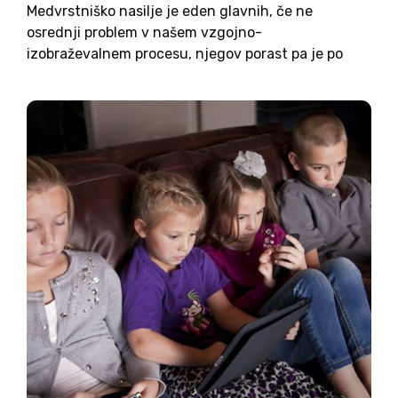
Medvrstniško nasilje je eden glavnih, če ne
osrednji problem v našem vzgojno-
izobraževalnem procesu, njegov porast pa je po
mnenju strokovnjakov tesno povezan z
nenadzorovano rabo pametnih telefonov pri
otrocih in mladostnikih. V stroki govorimo o
digitalnem kokainu, ker vse znanstvene...