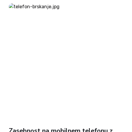
se pravzaprav dogaja v šolah. Gre za dogodke,...
Zasebnost na mobilnem telefonu z