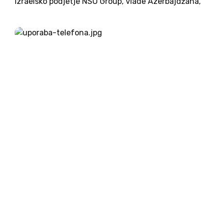
izraelsko podjetje NSO Group, vlade Azerbajdžana,
Bahrajna, Kazahstana, Mehike, Maroka, Ruande,
Savdske Arabije, Indije in Združenih arabskih
emiratov pa tdui Madžarske domnevno vohunile
za državljani,...