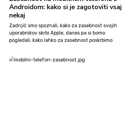
Androidom: kako si je zagotoviti vsaj
nekaj
Zadnjič smo spoznali, kako za zasebnost svojih
uporabnikov skrbi Apple, danes pa si bomo
pogledali, kako lahko za zasebnost poskrbimo
uporabniki mobilnih telefonov z operacijskim
sistemom Android. Z ženo se pogovarjata, da bi
kupila nov sesalec. Na obisku pri prijatelju...