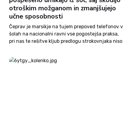
pospešeno umikajo iz šol, saj škodijo
otroškim možganom in zmanjšujejo
učne sposobnosti
Čeprav je marsikje na tujem prepoved telefonov v
šolah na nacionalni ravni vse pogostejša praksa,
pri nas te rešitve kljub predlogu strokovnjaka niso
podprli ne na šolskem ministrstvu ne na Zavodu
za šolstvo. Kljub temu se tudi pri nas nekatere...