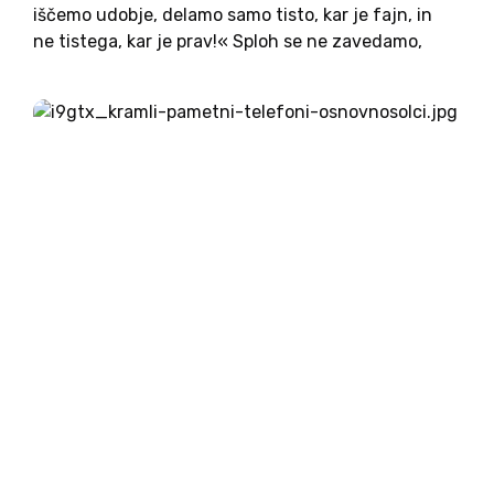
iščemo udobje, delamo samo tisto, kar je fajn, in
ne tistega, kar je prav!« Sploh se ne zavedamo,
kako prav ima! Ker nisem več rosno mlada, se še
spomnim časov, ko smo življenje...