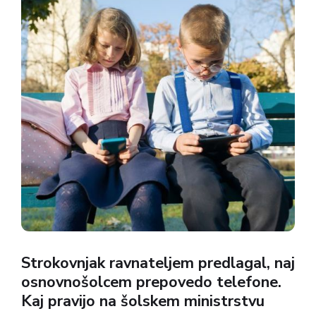
izobraževalnih ustanov. Najbolj na udaru so v
prvih dneh...
Strokovnjak ravnateljem predlagal, naj
osnovnošolcem prepovedo telefone.
Kaj pravijo na šolskem ministrstvu